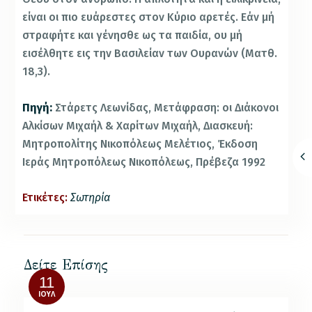
είναι οι πιο ευάρεστες στον Κύριο αρετές. Εάν μή
στραφήτε και γένησθε ως τα παιδία, ου μή
εισέλθητε εις την Βασιλείαν των Ουρανών (Ματθ.
18,3).
Πηγή:
Στάρετς Λεωνίδας, Μετάφραση: οι Διάκονοι
Αλκίσων Μιχαήλ & Χαρίτων Μιχαήλ, Διασκευή:
Μητροπολίτης Νικοπόλεως Μελέτιος, Έκδοση
Ιεράς Μητροπόλεως Νικοπόλεως, Πρέβεζα 1992
Ετικέτες:
Σωτηρία
Δείτε Επίσης
11
ΙΟΎΛ