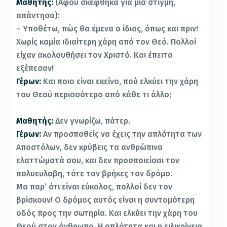
Μαθητής:
(Αφού σκέφθηκα για μια στιγμή,
απάντησα):
– Υποθέτω, πώς θα έμενα ο ίδιος, όπως και πριν!
Χωρίς καμία ιδιαίτερη χάρη από τον Θεό. Πολλοί
είχαν ακολουθήσει τον Χριστό. Και έπειτα
εξέπεσαν!
Γέρων:
Και ποιο είναι εκείνο, πού ελκύει την χάρη
του Θεού περισσότερο από κάθε τι άλλο;
Μαθητής:
Δεν γνωρίζω, πάτερ.
Γέρων:
Αν προσπαθείς να έχεις την απλότητα των
Αποστόλων, δεν κρύβεις τα ανθρώπινα
ελαττώματά σου, και δεν προσποιείσαι τον
πολυευλαβη, τότε τον βρήκες τον δρόμο.
Μα παρ’ ότι είναι εύκολος, πολλοί δεν τον
βρίσκουν! Ο δρόμος αυτός είναι η συντομότερη
οδός προς την σωτηρία. Και ελκύει την χάρη του
Θεού στον άνθρωπο. Η απλότητα και η ειλικρίνεια,