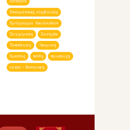
Παναγία
Πνευματικές συμβουλές
Πρόγραμμα Ακολουθιών
Συγχώρεση
Σωτηρία
Ταπείνωση
Υπομονή
Χριστός
πάθη
προσευχή
υγεια - διατροφη