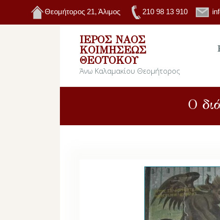
Θεομήτορος 21, Άλιμος
210 98 13 910
in
ΙΕΡΌΣ ΝΑΌΣ
ΚΟΙΜΉΣΕΩΣ
ΘΕΟΤΌΚΟΥ
Άνω Καλαμακίου Θεομήτορος
Ο δι