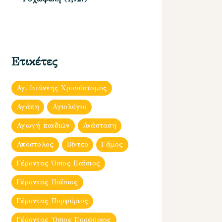
Ετικέτες
Αγ. Ιωάννης Χρυσόστομος
Αγάπη
Αγιολόγιο
Αγωγή παιδιών
Ανάσταση
Απόστολος
Βίντεο
Γάμος
Γέροντας Όσιος Παΐσιος
Γέροντας Παΐσιος
Γέροντας Πορφύριος
Γέροντας Ὀσιος Πορφύριος