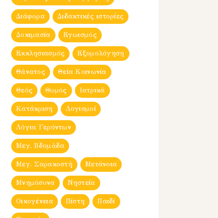
Διάφορα
Διδακτικές ιστορίες
Δοκιμασία
Εγωισμός
Εκκλησιασμός
Εξομολόγηση
Θάνατος
Θεία Κοινωνία
Θεός
Θυμός
Ιατρικά
Κατάκριση
Λογισμοί
Λόγια Γερόντων
Μεγ. Βδομἀδα
Μεγ. Σαρακοστή
Μετάνοια
Μνημόσυνα
Νηστεία
Οικογένεια
Πίστη
Παιδί