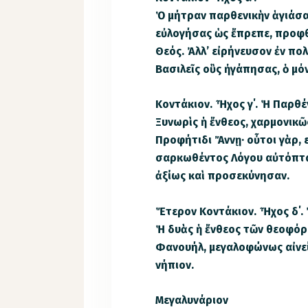
Ὁ μήτραν παρθενικὴν ἁγιάσα
εὐλογήσας ὡς ἔπρεπε, προφθ
Θεός. Ἀλλ’ εἰρήνευσον ἐν πο
Βασιλεῖς οὓς ἠγάπησας, ὁ μ
Κοντάκιον. Ἦχος γ΄. Ἡ Παρθ
Ξυνωρὶς ἡ ἔνθεος, χαρμονικῶ
Προφήτιδι Ἄννῃ· οὗτοι γὰρ,
σαρκωθέντος Λόγου αὐτόπται
ἀξίως καὶ προσεκύνησαν.
Ἕτερον Κοντάκιον. Ἦχος δ΄
Ἡ δυὰς ἡ ἔνθεος τῶν θεοφόρω
Φανουήλ, μεγαλοφώνως αἰνεί
νήπιον.
Μεγαλυνάριον