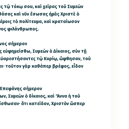
ς τῷ τόκῳ σου, καὶ χεῖρας τοῦ Συμεὼν
άσας καὶ νῦν ἔσωσας ἠμᾶς Χριστὲ ὁ
λέμοις τὸ πολίτευμα, καὶ κραταίωσον
όνος φιλάνθρωπος.
ένος σήμερον
ς εὐφημείσθω, Συμεὼν ὁ Δίκαιος, σὺν τῇ
 εὐαρεστήσαντες τῷ Κυρίῳ, ὤφθησαν, τοῦ
· τοῦτον γὰρ καθάπερ βρέφος, εἶδον
. Ἐπεφάνης σήμερον
ν, Συμεὼν ὁ δίκαιος, καὶ Ἄννα ἡ τοῦ
σθωσαν· ὅτι κατεῖδον, Χριστὸν ὥσπερ