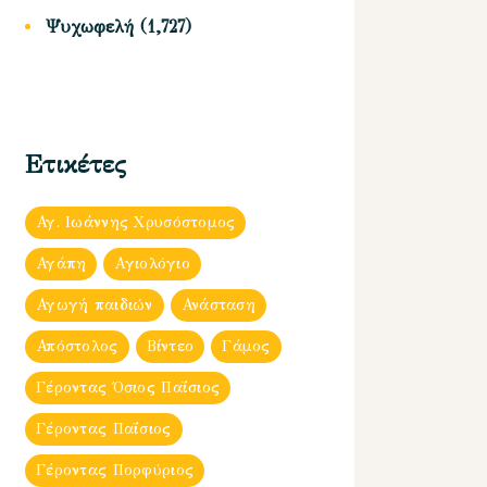
Ψυχωφελή
(1,727)
Ετικέτες
Αγ. Ιωάννης Χρυσόστομος
Αγάπη
Αγιολόγιο
Αγωγή παιδιών
Ανάσταση
Απόστολος
Βίντεο
Γάμος
Γέροντας Όσιος Παΐσιος
Γέροντας Παΐσιος
Γέροντας Πορφύριος