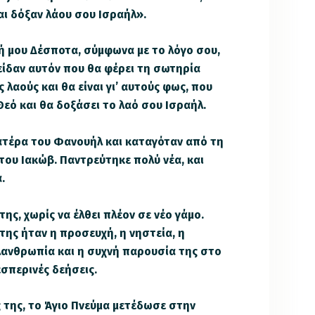
αι δόξαν λάου σου Ισραήλ».
ή μου Δέσποτα, σύμφωνα με το λόγο σου,
υ είδαν αυτόν που θα φέρει τη σωτηρία
 λαούς και θα είναι γι’ αυτούς φως, που
εό και θα δοξάσει το λαό σου Ισραήλ.
ατέρα του Φανουήλ και καταγόταν από τη
του Ιακώβ. Παντρεύτηκε πολύ νέα, και
.
της, χωρίς να έλθει πλέον σε νέο γάμο.
της ήταν η προσευχή, η νηστεία, η
λανθρωπία και η συχνή παρουσία της στο
 εσπερινές δεήσεις.
 της, το Άγιο Πνεύμα μετέδωσε στην