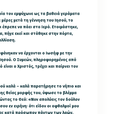
ία τον εμψύχωνε ως τα βαθειά γεράματα
 μέρες μετά τη γέννηση του Ιησού, το
 έπρεπε να πάει στο Ιερό. Ετοιμάστηκε,
α, πήγε εκεί και στάθηκε στην πόρτα,
αλλίαση.
φάνηκαν να έρχονται ο Ιωσήφ με την
 Ιησού. Ο Συμεών, πληροφορημένος από
 είναι ο Χριστός, τρέχει και παίρνει τον
φού καλά – καλά παρατήρησε το νήπιο και
της θείας μορφής του, ύψωσε το βλέμμα
τώντας το Θεό: «Νυν απολύεις τον δούλον
σου εν ειρήνη· ότι είδον οι οφθαλμοί μου
σας κατά πρόσωπον πάντων των λαών,