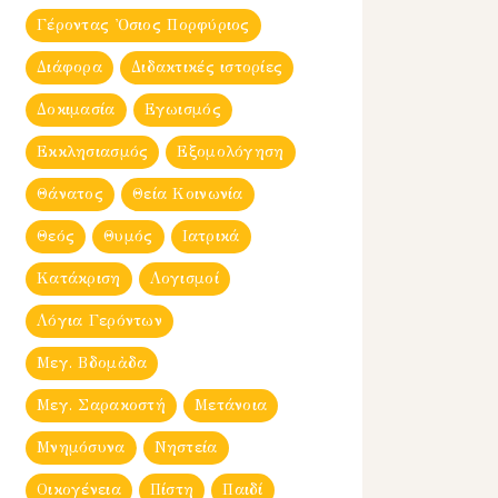
Γέροντας Ὀσιος Πορφύριος
Διάφορα
Διδακτικές ιστορίες
Δοκιμασία
Εγωισμός
Εκκλησιασμός
Εξομολόγηση
Θάνατος
Θεία Κοινωνία
Θεός
Θυμός
Ιατρικά
Κατάκριση
Λογισμοί
Λόγια Γερόντων
Μεγ. Βδομἀδα
Μεγ. Σαρακοστή
Μετάνοια
Μνημόσυνα
Νηστεία
Οικογένεια
Πίστη
Παιδί