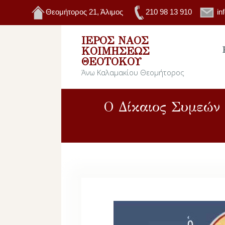
Θεομήτορος 21, Άλιμος
210 98 13 910
in
ΙΕΡΌΣ ΝΑΌΣ
ΚΟΙΜΉΣΕΩΣ
ΘΕΟΤΌΚΟΥ
Άνω Καλαμακίου Θεομήτορος
Ο Δίκαιος Συμεών 