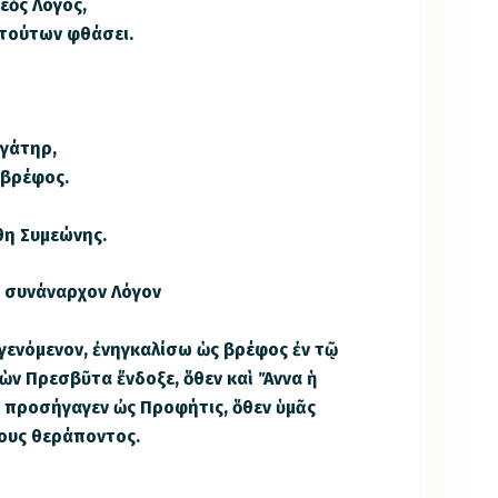
Θεὸς Λόγος,
 τούτων φθάσει.
υγάτηρ,
 βρέφος.
θη Συμεώνης.
ν συνάναρχον Λόγον
ενόμενον, ἐνηγκαλίσω ὡς βρέφος ἐν τῷ
ὼν Πρεσβῦτα ἔνδοξε, ὅθεν καὶ Ἄννα ἡ
 προσήγαγεν ὠς Προφήτις, ὅθεν ὑμᾶς
ίους θεράποντος.