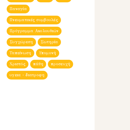
Παναγία
Πνευματικές συμβουλές
Πρόγραμμα Ακολουθιών
Συγχώρεση
Σωτηρία
Ταπείνωση
Υπομονή
Χριστός
πάθη
προσευχή
υγεια - διατροφη