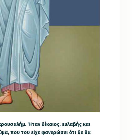
ερουσαλήμ. Ήταν δίκαιος, ευλαβής και
μα, που του είχε φανερώσει ότι δε θα