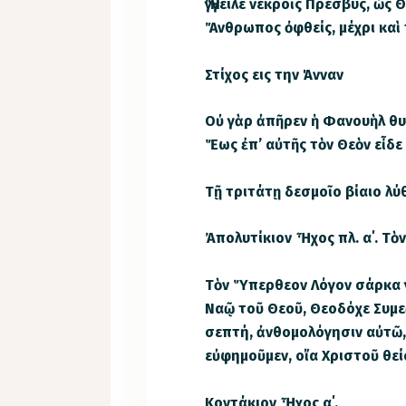
Ἤγγειλε νεκροῖς Πρέσβυς, ὡς 
Ἄνθρωπος ὀφθείς, μέχρι καὶ
Στίχος εις την Άνναν
Οὐ γὰρ ἀπῆρεν ἡ Φανουὴλ θ
Ἕως ἐπ’ αὐτῆς τὸν Θεὸν εἶδε
Τῇ τριτάτῃ δεσμοῖο βίαιο λύ
Ἀπολυτίκιον Ἦχος πλ. α΄. Τὸ
Τὸν Ὕπερθεον Λόγον σάρκα γ
Ναῷ τοῦ Θεοῦ, Θεοδόχε Συμε
σεπτή, ἀνθομολόγησιν αὐτῶ,
εὐφημοῦμεν, οἴα Χριστοῦ θε
Κοντάκιον Ἦχος α΄.