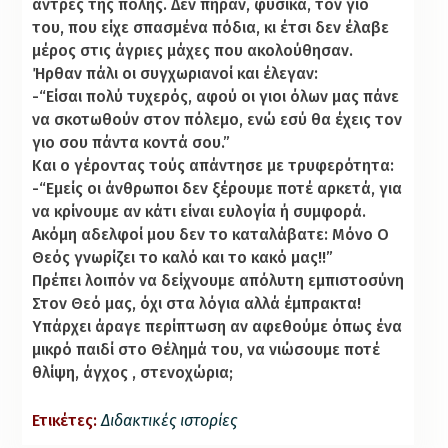
άντρες της πόλης. Δεν πήραν, φυσικά, τον γιο
του, που είχε σπασμένα πόδια, κι έτσι δεν έλαβε
μέρος στις άγριες μάχες που ακολούθησαν.
Ήρθαν πάλι οι συγχωριανοί και έλεγαν:
-“Είσαι πολύ τυχερός, αφού οι γιοι όλων μας πάνε
να σκοτωθούν στον πόλεμο, ενώ εσύ θα έχεις τον
γιο σου πάντα κοντά σου.”
Και ο γέροντας τούς απάντησε με τρυφερότητα:
-“Εμείς οι άνθρωποι δεν ξέρουμε ποτέ αρκετά, για
να κρίνουμε αν κάτι είναι ευλογία ή συμφορά.
Ακόμη αδελφοί μου δεν το καταλάβατε: Μόνο Ο
Θεός γνωρίζει το καλό και το κακό μας!!”
Πρέπει λοιπόν να δείχνουμε απόλυτη εμπιστοσύνη
Στον Θεό μας, όχι στα λόγια αλλά έμπρακτα!
Υπάρχει άραγε περίπτωση αν αφεθούμε όπως ένα
μικρό παιδί στο Θέλημά του, να νιώσουμε ποτέ
θλίψη, άγχος , στενοχώρια;
Ετικέτες:
Διδακτικές ιστορίες