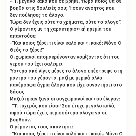
-“Τι μεγάλο κακό που σε βρήκε, τώρα ποιος θα σε
βοηθά στις δουλειές σου; Ήσουν ανόητος που
δεν πούλησες το άλογο.
Τώρα δεν έχεις ούτε τα χρήματα, ούτε το άλογο”.
Ο γέροντας με τη χαρακτηριστική ηρεμία του
απαντούσε:
-“Και ποιος ξέρει τι είναι καλό και τι κακό; Μόνο Ο
Θεός το ξέρει!”
Οι χωριανοί απομακρύνονταν νομίζοντας ότι του
γέρου του έχει σαλέψει..
Ύστερα από λίγες μέρες το άλογο επέστρεψε στη
μάντρα του γέροντα, μαζί µε μερικά άλλα
πανέμορφα άγρια άλογα που είχε συναντήσει στο
δάσος.
Μαζεύτηκαν ξανά οι συγχωριανοί και του έλεγαν:
-“Τι τυχερός που είσαι! Σου έτυχε μεγάλο καλό,
αφού τώρα έχεις περισσότερα άλογα να σε
βοηθούν.”
Ο γέροντας τους απάντησε:
-“Και ποιος ξέρει τι είναι καλό και τι κακό.. Μόνο Ο