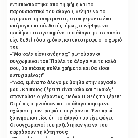
εντυπωσιάστηκε από τη φήμη και το
παρουσιαστικό του αλόγου, θέλησε να το
αγοράσει, προσφέροντας στον γέροντα ένα
υπέρογκο ποσό. Αυτός, όμως, αρνήθηκε να
πουλήσει το αγαπημένο του άλογο, µε το οποίο
είχε δεθεί τόσα χρόνια, και επέστρεψε στο χωριό
του.
-“Μα καλά είσαι ανόητος;” ρωτούσαν οι
συγχωριανοί του.“Πούλα το άλογο για το καλό
σου, θα πιάσεις πολλά χρήματα και θα είσαι
ευτυχισμένος!”
-“Ααα, εμένα το άλογο με βοηθά στην εργασία
μου.. Καιποιος ξέρει τι είναι καλό και τι κακό;”
απαντούσε ο γέροντας, “Μόνο Ο Θεός το ξέρει!”
Οι μέρες περνούσαν και το άλογο παρέμενε
αχώριστη συντροφιά του γέροντα. Ένα πρωί
ξύπνησε και είδε ότι το άλογό του είχε φύγει.
Οι συγχωριανοί του μαζεύτηκαν για να του
εκφράσουν τη λύπη τους: