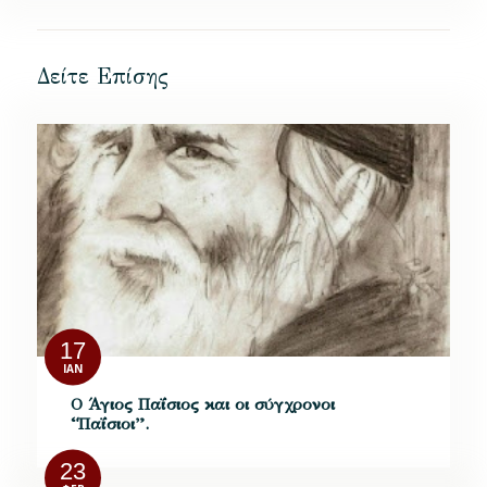
Δείτε Επίσης
17
ΙΑΝ
Ο Άγιος Παΐσιος και οι σύγχρονοι
“Παΐσιοι”.
23