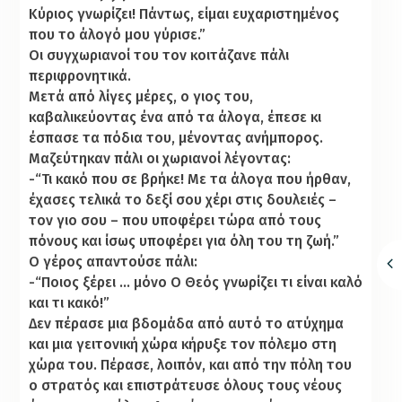
Κύριος γνωρίζει! Πάντως, είμαι ευχαριστημένος
που το άλογό μου γύρισε.”
Οι συγχωριανοί του τον κοιτάζανε πάλι
περιφρονητικά.
Μετά από λίγες μέρες, ο γιος του,
καβαλικεύοντας ένα από τα άλογα, έπεσε κι
έσπασε τα πόδια του, μένοντας ανήμπορος.
Μαζεύτηκαν πάλι οι χωριανοί λέγοντας:
-“Τι κακό που σε βρήκε! Με τα άλογα που ήρθαν,
έχασες τελικά το δεξί σου χέρι στις δουλειές –
τον γιο σου – που υποφέρει τώρα από τους
πόνους και ίσως υποφέρει για όλη του τη ζωή.”
Ο γέρος απαντούσε πάλι:
-“Ποιος ξέρει … μόνο Ο Θεός γνωρίζει τι είναι καλό
και τι κακό!”
Δεν πέρασε μια βδομάδα από αυτό το ατύχημα
και μια γειτονική χώρα κήρυξε τον πόλεμο στη
χώρα του. Πέρασε, λοιπόν, και από την πόλη του
ο στρατός και επιστράτευσε όλους τους νέους