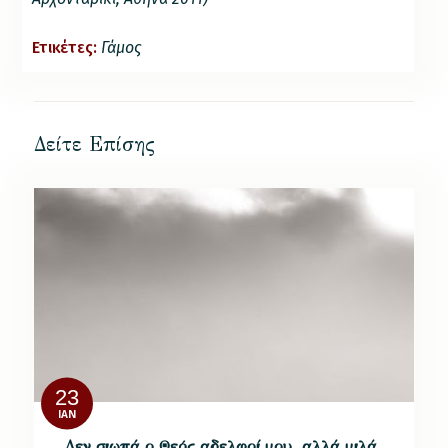
Ετικέτες:
Γάμος
Δείτε Επίσης
23
ΙΑΝ
Δεν σιωπά ο Θεός αδελφοί μου, αλλά μιλά