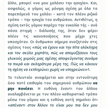
άλλο, μπορεί «να μου χαλάσει την ησυχία». Και,
ασφαλώς, ο γάμος ως μόνιμη σχέση με όλα τα
παρεπόμενά του χαλάει – κατά τον πλέον ριζικό
τρόπο – την ησυχία του ανθρώπου. Αντιθέτως, η
σχέση εκτός γάμου παρέχει την ευκολία τής – ανά
πάσα στιγμή – διάλυσής της, όταν δεν φέρει
πλέον τις ικανοποιήσεις που μέχρι χτες
υποσχόταν. Οι άνθρωποι σήμερα αναζητούν στις
σχέσεις τους «
πώς να έχουν και την πίτα ολόκληρη
και τον σκύλο χορτάτο, πώς να απομυζήσουν τους
γλυκούς χυμούς μιας σχέσης αποφεύγοντας συνάμα
τα πικρά και σκληρότερα μέρη της. Πώς να κάνουν
τη σχέση να εκπληρώνει χωρίς να υποχρεώνει
»1.
Το τελευταίο αναφέρεται και στην εντονότερη
όσο ποτέ επιθυμία του σημερινού ανθρώπου
να
μην πονέσει
. Η ευθύνη έναντι του άλλου
αναλαμβάνεται με τον πλέον καθοριστικό τρόπο
μέσω του γάμου και η ευθύνη αυτή σημαίνει ότι
«
απέναντι στον Άλλον το είναι μου πια δεν μου