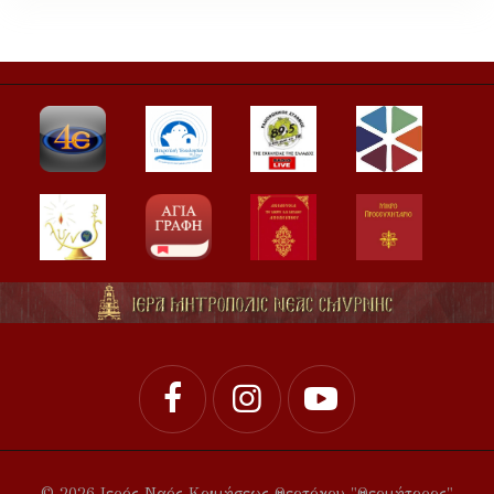
© 2026 Ιερός Ναός Κοιμήσεως Θεοτόκου "Θεομήτορος"