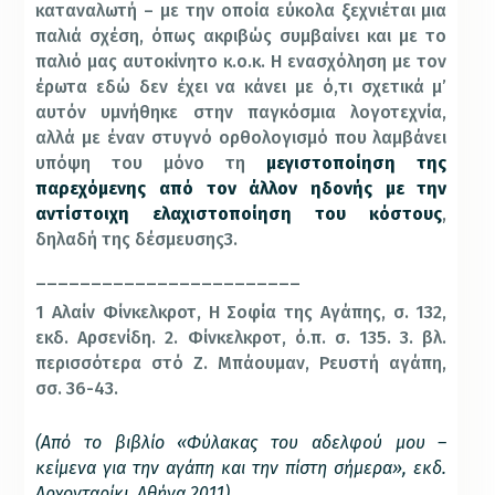
καταναλωτή – με την οποία εύκολα ξεχνιέται μια
παλιά σχέση, όπως ακριβώς συμβαίνει και με το
παλιό μας αυτοκίνητο κ.ο.κ. Η ενασχόληση με τον
έρωτα εδώ δεν έχει να κάνει με ό,τι σχετικά μ’
αυτόν υμνήθηκε στην παγκόσμια λογοτεχνία,
αλλά με έναν στυγνό ορθολογισμό που λαμβάνει
υπόψη του μόνο τη
μεγιστοποίηση της
παρεχόμενης από τον άλλον ηδονής με την
αντίστοιχη ελαχιστοποίηση του κόστους
,
δηλαδή της δέσμευσης3.
________________________
1 Αλαίν Φίνκελκροτ, Η Σοφία της Αγάπης, σ. 132,
εκδ. Αρσενίδη. 2. Φίνκελκροτ, ό.π. σ. 135. 3. βλ.
περισσότερα στό Ζ. Μπάουμαν, Ρευστή αγάπη,
σσ. 36-43.
(Από το βιβλίο «Φύλακας του αδελφού μου –
κείμενα για την αγάπη και την πίστη σήμερα», εκδ.
Αρχονταρίκι, Αθήνα 2011)