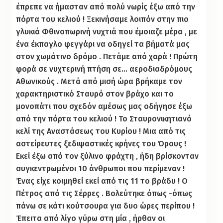
έπρεπε να ήμασταν από πολύ νωρίς έξω από την
πόρτα του κελιού ! Ξεκινήσαμε λοιπόν στην πιο
γλυκιά Φθινοπωρινή νυχτιά που έμοιαζε μέρα , με
ένα έκπαγλο φεγγάρι να οδηγεί τα βήματά μας
στον χωμάτινο δρόμο . Πετάμε από χαρά ! Πρώτη
φορά σε νυχτερινή πτήση σε… αεροδιαδρόμους
Αθωνικούς . Μετά από μισή ώρα βρήκαμε τον
χαρακτηριστικό Σταυρό στον βράχο και το
μονοπάτι που σχεδόν αμέσως μας οδήγησε έξω
από την πόρτα του κελιού ! Το Σταυρονικητιανό
κελί της Αναστάσεως του Κυρίου ! Μια από τις
αστείρευτες ξεδιψαστικές κρήνες του Όρους !
Εκεί έξω από τον ξύλινο φράχτη , ήδη βρίσκονταν
συγκεντρωμένοι 10 άνθρωποι που περίμεναν !
Ένας είχε κοιμηθεί εκεί από τις 11 το βράδυ ! Ο
Πέτρος από τις Σέρρες . Βολεύτηκε όπως -όπως
πάνω σε κάτι κούτσουρα για δυο ώρες περίπου !
Έπειτα από λίγο γύρω στη μία , ήρθαν οι