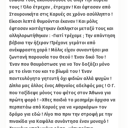
τους ! Όλο έτρεχαν , έτρεχαν ! Και έφτασαν από
Σταυρονικήτα στις Καρυές σε χρόνο ασύλληπτο !
Είκοσι λεπτά θυμούνται έκαναν ! Και μόλις
έφτασαν κοιτάχτηκαν έκπληκτοι μεταξύ τους και
αλληλορωτήθηκαν : -Γιατί τρέχαμε ; Την απάντηση
βέβαια την ήξεραν !Τρέχανε γεμάτοι από
ανέκφραστη χαρά ! Μόλις είχαν συναντήσει μια
ζωντανή παρουσία του Θεού ! Έναν δικό Του !
Έναν που θαυμάστωσε για να Τον δοξάζει μόνο
με το είναι του και το βίωμά του ! Έναν
παντευλόγητο γητευτή όχι φιδιών αλλά ψυχών !
Δίπλα μας άλλος ένας Αθηναίος αδελφός μας ! Ο Γ.
που ταξίδεψε μόνος του φέτος στον Άθωνα για
πρώτη φορά ! –Χθες παιδιά το μεσημέρι άρχισα να
περπατάω από Καρυές για να «μαρκάρω» τον
δρόμο για εδώ ! Λίγο πιο πριν την στροφή με την
πινακίδα για Καψάλα συνάντησα έναν μοναχό !