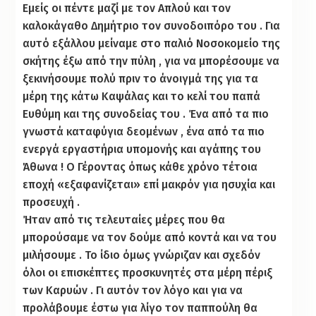
Εμείς οι πέντε μαζί με τον Απλού και τον
καλοκάγαθο Δημήτριο τον συνοδοιπόρο του . Για
αυτό εξάλλου μείναμε στο παλιό Νοσοκομείο της
σκήτης έξω από την πύλη , για να μπορέσουμε να
ξεκινήσουμε πολύ πριν το άνοιγμά της για τα
μέρη της κάτω Καψάλας και το κελί του παπά
Ευθύμη και της συνοδείας του . Ένα από τα πιο
γνωστά καταφύγια δεομένων , ένα από τα πιο
ενεργά εργαστήρια υπομονής και αγάπης του
Άθωνα ! Ο Γέροντας όπως κάθε χρόνο τέτοια
εποχή «εξαφανίζεται» επί μακρόν για ησυχία και
προσευχή .
Ήταν από τις τελευταίες μέρες που θα
μπορούσαμε να τον δούμε από κοντά και να του
μιλήσουμε . Το ίδιο όμως γνώριζαν και σχεδόν
όλοι οι επισκέπτες προσκυνητές στα μέρη πέριξ
των Καρυών . Γι αυτόν τον λόγο και για να
προλάβουμε έστω για λίγο τον παππούλη θα