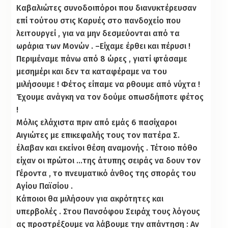
Καβαλιώτες συνοδοιπόροι που διανυκτέρευσαν
επί τούτου στις Καρυές στο πανδοχείο που
λειτουργεί , για να μην δεσμεύονται από τα
ωράρια των Μονών . –Είχαμε έρθει και πέρυσι !
Περιμέναμε πάνω από 8 ώρες , γιατί φτάσαμε
μεσημέρι και δεν τα καταφέραμε να του
μιλήσουμε ! Φέτος είπαμε να ρθουμε από νύχτα !
Έχουμε ανάγκη να τον δούμε οπωσδήποτε φέτος
!
Μόλις ελάχιστα πριν από εμάς 6 πασίχαροι
Αιγιώτες με επικεφαλής τους τον πατέρα Σ.
έλαβαν και εκείνοι θέση αναμονής . Τέτοιο πόθο
είχαν οι πρώτοι …της άτυπης σειράς να δουν τον
Γέροντα , το πνευματικό άνθος της σποράς του
Αγίου Παϊσίου .
Κάποιοι θα μιλήσουν για ακρότητες και
υπερβολές . Στου Πανσόφου Σειράχ τους λόγους
ας προστρέξουμε να λάβουμε την απάντηση : Αν