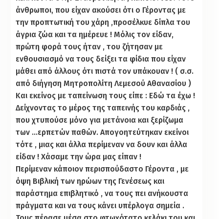
άνθρωποι, που είχαν ακούσει ότι ο Γέροντας με
την προπτωτική του χάρη ,προσέλκυε δίπλα του
άγρια ζώα και τα ημέρευε ! Μόλις τον είδαν,
πρώτη φορά τους ήταν , του ζήτησαν με
ενθουσιασμό να τους δείξει τα φίδια που είχαν
μάθει από άλλους ότι πιστά τον υπάκουαν ! ( σ.σ.
από διήγηση Μητροπολίτη Λεμεσού Αθανασίου )
Και εκείνος με ταπείνωση τους είπε : Εδώ τα έχω !
Δείχνοντας το μέρος της ταπεινής του καρδιάς ,
που χτυπούσε μόνο για μετάνοια και ξερίζωμα
των …ερπετών παθών. Απογοητεύτηκαν εκείνοι
τότε , μιας και άλλα περίμεναν να δουν και άλλα
είδαν ! Χάσαμε την ώρα μας είπαν !
Περίμεναν κάποιον περισπούδαστο Γέροντα , με
όψη Βιβλική των ηρώων της Γενέσεως και
παράστημα επιβλητικό , να τους πει ανήκουστα
πράγματα και να τους κάνει υπέρλογα σημεία .
Τους πέρασε μέσα στο φτωχότατο κελάκι του και