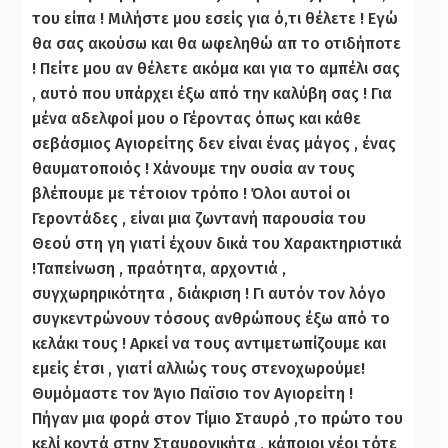
του είπα ! Μιλήστε μου εσείς για ό,τι θέλετε ! Εγώ
θα σας ακούσω και θα ωφεληθώ απ το οτιδήποτε
! Πείτε μου αν θέλετε ακόμα και για το αμπέλι σας
, αυτό που υπάρχει έξω από την καλύβη σας ! Για
μένα αδελφοί μου ο Γέροντας όπως και κάθε
σεβάσμιος Αγιορείτης δεν είναι ένας μάγος , ένας
θαυματοποιός ! Χάνουμε την ουσία αν τους
βλέπουμε με τέτοιον τρόπο ! Όλοι αυτοί οι
Γεροντάδες , είναι μια ζωντανή παρουσία του
Θεού στη γη γιατί έχουν δικά του Χαρακτηριστικά
!Ταπείνωση , πραότητα, αρχοντιά ,
συγχωρηρικότητα , διάκριση ! Γι αυτόν τον λόγο
συγκεντρώνουν τόσους ανθρώπους έξω από το
κελάκι τους ! Αρκεί να τους αντιμετωπίζουμε και
εμείς έτσι , γιατί αλλιώς τους στενοχωρούμε!
Θυμόμαστε τον Άγιο Παϊσιο τον Αγιορείτη !
Πήγαν μια φορά στον Τίμιο Σταυρό ,το πρώτο του
κελί κοντά στην Σταυρονικήτα , κάποιοι νέοι τότε