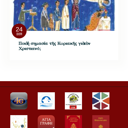
24
ΣΕΠ
Ποιὰ ἡ σημασία τῆς Κυριακῆς γιὰ τὸν
Χριστιανό;