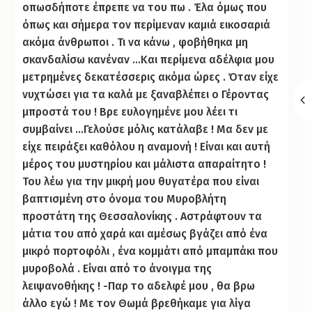
οπωσδήποτε έπρεπε να του πω . Έλα όμως που
όπως και σήμερα τον περίμεναν καμιά εικοσαριά
ακόμα άνθρωποι . Τι να κάνω , φοβήθηκα μη
σκανδαλίσω κανέναν …Και περίμενα αδέλφια μου
μετρημένες δεκατέσσερις ακόμα ώρες . Όταν είχε
νυχτώσει για τα καλά με ξαναβλέπει ο Γέροντας
μπροστά του ! Βρε ευλογημένε μου λέει τι
συμβαίνει …Γελούσε μόλις κατάλαβε ! Μα δεν με
είχε πειράξει καθόλου η αναμονή ! Είναι και αυτή
μέρος του μυστηρίου και μάλιστα απαραίτητο !
Του λέω για την μικρή μου θυγατέρα που είναι
βαπτισμένη στο όνομα του Μυροβλήτη
προστάτη της Θεσσαλονίκης . Αστράφτουν τα
μάτια του από χαρά και αμέσως βγάζει από ένα
μικρό πορτοφόλι , ένα κομμάτι από μπαμπάκι που
μυροβολά . Είναι από το άνοιγμα της
λειψανοθήκης ! -Παρ το αδελφέ μου , θα βρω
άλλο εγώ ! Με τον Θωμά βρεθήκαμε για λίγα