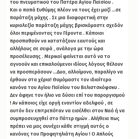
του πνευματικού του Πατέρα Αγίου Παϊσίου .
Και ο παπά Ευθύμης πλέον να τους έχει μαζί …σε
παράταξη μάχης . Σε μια διαφορετική στην
κυριολεξία παράταξη μάχης βρισκόμαστε σχεδόν
όλοι περιμένοντας τον Γέροντα . Κάποιοι
προσπαθούν να κατατάξουν εαυτούς και
αλλήλους σε σειρά , ανάλογα με την ώρα
προσέλευσης . Μερικοί φαίνεται αυτό να το
αγνοούν και επικαλούμενοι ιδίους λόγους θέλουν
να προσπεράσουν …Δυο, αλλοίμονο, παραλίγο να
έρθουν στα χέρια! Θυμόμαστε τον ιδιαίτερο
κανόνα του Αγίου Παϊσίου του Βελιστσκόφσκυ .
Δεν άφηνε τον ήλιο να δύσει επί του παροργισμού
! Αν κάποιος είχε οργή εναντίον αδελφού , σε
αυτόν δεν επιτρεπόταν να εισέλθει στον Ναό ή να
συμπροσευχηθεί στο Πάτερ ημών . Αλήθεια πως
πρέπει να μας συνέχει κάθε στιγμή αυτός ο
κανόνας του Προφητηλιάτη Αγίου ! Ο Απλούς