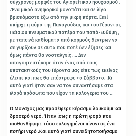
σύγχρονες μορφές του Αγιο
ρείτικου ησυχασμού .
.Ένα μικρό ανηφορικό μονοπάτι και σε λίγο
βρισκόμαστε έξω από την μικρή πόρτα. Εκεί
υπήρχε η αύρα της Παναγούδας και του Γέροντος
Παϊσίου πνευματικού πατέρα του παπά-Ευθύμη ,
με ταπεινά καθίσματα από κορμούς δέντρων να
σε γυρίζουν σε αυτά που ποτέ δεν έζησες και
όμως πάντα θα νοσταλγείς …. Δεν
απογοητευτήκαμε όταν ένας από τους
υποτακτικούς του Γέροντα μας είπε πως εκείνος
έλειπε και πως θα επέστρεφε το Σάββατο…Κι
αυτό γιατί ήταν σαν να τον συναντήσαμε στα
ιλαρά πρόσωπα που είχαν τα καλογέρια του …
Ο Μοναχός μας προσέφερε κέρασμα λουκούμι και
δροσερό νερό. Ήταν ίσως η πρώτη φορά που
αισθανθήκαμε τόσο ευλογημένοι πίνοντας ένα
ποτήρι νερό .Και αυτό γιατί συνειδητοποιήσαμε