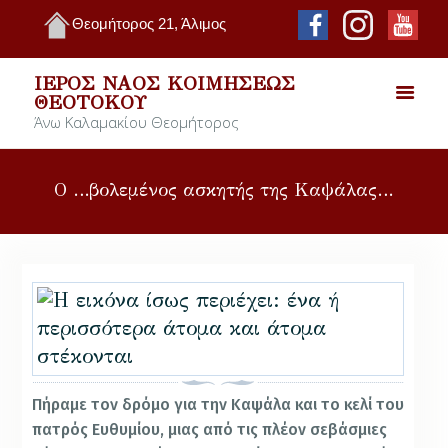
Θεομήτορος 21, Άλιμος
ΙΕΡΌΣ ΝΑΌΣ ΚΟΙΜΉΣΕΩΣ
ΘΕΟΤΌΚΟΥ
Άνω Καλαμακίου Θεομήτορος
Ο …βολεμένος ασκητής της Καψάλας…
Πήραμε τον δρόμο για την Καψάλα και το κελί του
πατρός Ευθυμίου, μιας από τις πλέον σεβάσμιες