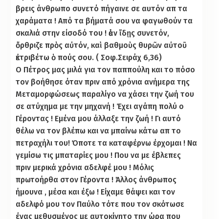
βρεις άνθρωπο συνετό πήγαινε σε αυτόν απ τα
χαράματα ! Από τα βήματά σου να φαγωθούν τα
σκαλιά στην είσοδό του ! ἐὰν ἴδῃς συνετόν,
ὄρθριζε πρὸς αὐτόν, καὶ βαθμοὺς θυρῶν αὐτοῦ
ἐκτριβέτω ὁ πούς σου. ( Σοφ.Σειράχ 6,36)
Ο Πέτρος μας μιλά για τον παππούλη και το πόσο
τον βοήθησε όταν πριν από χρόνια ανήμερα της
Μεταμορφώσεως παραλίγο να χάσει την ζωή του
σε ατύχημα με την μηχανή ! Έχει αγάπη πολύ ο
Γέροντας ! Εμένα μου άλλαξε την ζωή ! Γι αυτό
θέλω να τον βλέπω και να μπαίνω κάτω απ το
πετραχήλι του! Όποτε τα καταφέρνω έρχομαι ! Να
γεμίσω τις μπαταρίες μου ! Που να με έβλεπες
πριν μερικά χρόνια αδελφέ μου ! Μόλις
πρωτοήρθα στον Γέροντα ! Άλλος άνθρωπος
ήμουνα , μέσα και έξω ! Είχαμε θάψει και τον
αδελφό μου τον Παύλο τότε που τον σκότωσε
ένας μεθυσμένος με αυτοκίνητο την ώρα που