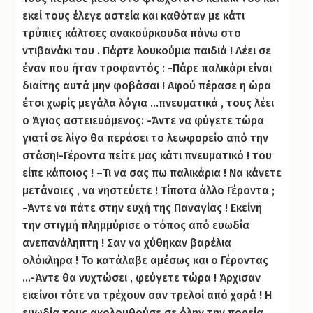
εκεί τους έλεγε αστεία και καθόταν με κάτι
τρύπιες κάλτσες ανακούρκουδα πάνω στο
ντιβανάκι του . Πάρτε λουκούμια παιδιά ! Λέει σε
έναν που ήταν τροφαντός : -Πάρε παλικάρι είναι
διαίτης αυτά μην φοβάσαι ! Αφού πέρασε η ώρα
έτσι χωρίς μεγάλα λόγια …πνευματικά , τους λέει
ο Άγιος αστειευόμενος: -Άντε να φύγετε τώρα
γιατί σε λίγο θα περάσει το λεωφορείο από την
στάση!-Γέροντα πείτε μας κάτι πνευματικό ! του
είπε κάποιος ! –Τι να σας πω παλικάρια ! Να κάνετε
μετάνοιες , να νηστεύετε ! Τίποτα άλλο Γέροντα ;
-Άντε να πάτε στην ευχή της Παναγίας ! Εκείνη
την στιγμή πλημμύρισε ο τόπος από ευωδία
ανεπανάληπτη ! Σαν να χύθηκαν βαρέλια
ολόκληρα ! Το κατάλαβε αμέσως και ο Γέροντας
…-Άντε θα νυχτώσει , φεύγετε τώρα ! Άρχισαν
εκείνοι τότε να τρέχουν σαν τρελοί από χαρά ! Η
ευωδία τους ακολουθούσε σε όλην την πορεία