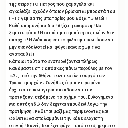
της σειράς ! Ο Πέτρος που χαμογελά και
αγκαλιάζει σχεδόν όποιον βρίσκεται μπροστά του
! –Τις γέμισα τις μπαταρίες μου δόξα τω Θεώ !
Καλή υπομονή παιδιά ! Αξίζει η αναμονή ! Να
ξέρατε πόσο ! Η σειρά προτεραιότητας πλέον δεν
υπάρχει ! Η διάκριση και το φιλότιμο παλεύουν να
μην σκανδαλιστεί και φύγει κανείς χωρίς να
αναπαυθεί !
Κάποιοι τούτο το ενστερνίζονται πλήρως .
Καθόμαστε στις απόσκιες πάνω πεζούλες με τον
π.Σ. , από την Αθήνα τέκνο και λειτουργό των
Τριών Ιεραρχών . Συνήθως όποιον ιερωμένο
έρχεται τα καλογέρια σπεύδουν να τον
προτάξουν, σεβόμενα το σχήμα του. Ευλογημένο !
Μα αυτός εδώ δεν δέχεται επουδενί λόγω την
προτίμηση . Κάθεται μαζί μας περιμένοντας και
φαίνεται να απολαμβάνει την κάθε ελάχιστη
στιγμή ! Κανείς δεν έχει φύγει , από το αξημέρωτο