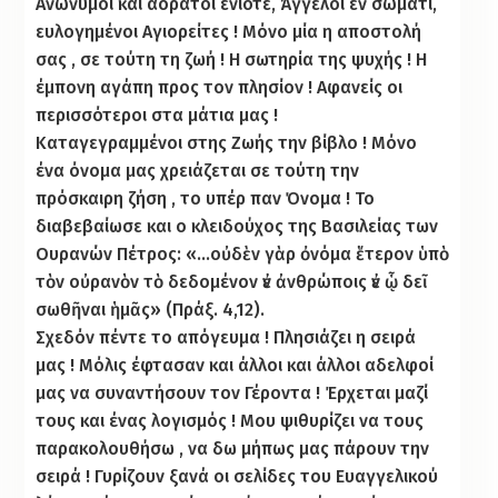
Ανώνυμοι και αόρατοι ενίοτε, Άγγελοι εν σώματι,
ευλογημένοι Αγιορείτες ! Μόνο μία η αποστολή
σας , σε τούτη τη ζωή ! Η σωτηρία της ψυχής ! Η
έμπονη αγάπη προς τον πλησίον ! Αφανείς οι
περισσότεροι στα μάτια μας !
Καταγεγραμμένοι στης Ζωής την βίβλο ! Μόνο
ένα όνομα μας χρειάζεται σε τούτη την
πρόσκαιρη ζήση , το υπέρ παν Όνομα ! Το
διαβεβαίωσε και ο κλειδούχος της Βασιλείας των
Ουρανών Πέτρος: «…οὐδὲν γὰρ ὀνόμα ἕτερον ὑπὸ
τὸν οὐρανὸν τὸ δεδομένον ἐν ἀνθρώποις ἐν ᾧ δεῖ
σωθῆναι ἡμᾶς» (Πράξ. 4,12).
Σχεδόν πέντε το απόγευμα ! Πλησιάζει η σειρά
μας ! Μόλις έφτασαν και άλλοι και άλλοι αδελφοί
μας να συναντήσουν τον Γέροντα ! Έρχεται μαζί
τους και ένας λογισμός ! Μου ψιθυρίζει να τους
παρακολουθήσω , να δω μήπως μας πάρουν την
σειρά ! Γυρίζουν ξανά οι σελίδες του Ευαγγελικού