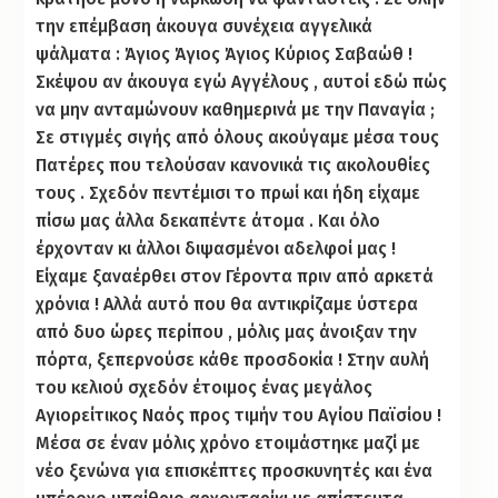
την επέμβαση άκουγα συνέχεια αγγελικά
ψάλματα : Άγιος Άγιος Άγιος Κύριος Σαβαώθ !
Σκέψου αν άκουγα εγώ Αγγέλους , αυτοί εδώ πώς
να μην ανταμώνουν καθημερινά με την Παναγία ;
Σε στιγμές σιγής από όλους ακούγαμε μέσα τους
Πατέρες που τελούσαν κανονικά τις ακολουθίες
τους . Σχεδόν πεντέμισι το πρωί και ήδη είχαμε
πίσω μας άλλα δεκαπέντε άτομα . Και όλο
έρχονταν κι άλλοι διψασμένοι αδελφοί μας !
Είχαμε ξαναέρθει στον Γέροντα πριν από αρκετά
χρόνια ! Αλλά αυτό που θα αντικρίζαμε ύστερα
από δυο ώρες περίπου , μόλις μας άνοιξαν την
πόρτα, ξεπερνούσε κάθε προσδοκία ! Στην αυλή
του κελιού σχεδόν έτοιμος ένας μεγάλος
Αγιορείτικος Ναός προς τιμήν του Αγίου Παϊσίου !
Μέσα σε έναν μόλις χρόνο ετοιμάστηκε μαζί με
νέο ξενώνα για επισκέπτες προσκυνητές και ένα