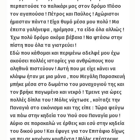
περπατούσε το παλικάρι μας στον δρόμο !Πόσο
τον αγαπούσα ! Πέτρος και Παύλος ! Αχώριστοι
ήμασταν πάντα ! Είχα θυμό μέσα μου πολύ ! Μα
έπειτα γαλήνεψα , ηρέμησα , τα είδα όλα αλλιώς !
Έχω πολύ δρόμο ακόμα βέβαια ! Να φτάσω στην
πίστη που όλα τα γιατρεύει !
Εδώ που κάθομαι και περιμένω αδελφέ μου έχω
ακούσει πολλές ιστορίες για ανθρώπους που
αληθινά πιστεύουν ! Αυτή που με είχε κάνει να
κλάψω ήταν με μια μάνα , που Μεγάλη Παρασκευή
μπήκε μέσα στο δωμάτιο του μοναχογιού της και
τον βρήκε παγωμένο και νεκρό ! Έμεινε για ώρες
πολλές δίπλα του ! Μόλις νύχτωσε , κοίταξε την
Παναγιά στο εικόνισμα και της είπε : Τώρα φεύγω
να πάω στην κηδεία του Υιού σου Παναγία μου !
Αύριο σε παρακαλώ νε έρθεις και εσύ στην κηδεία
του δικού μου ! Και έφυγε για τον Επιτάφιο δίχως
να πει σε κανέναν κουβέντα ! Μόλις επέστρεψε ,