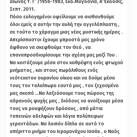
αιώνος τ. Γ’ /1956-1983, Εκδ.Μυγδονία, Α΄ Έκδοσις,
Σεπτ. 2011.
Πόσο ευλογημένοι οφείλουμε να αισθανθούμε
όλοι εμείς σ αυτήν την αυλή την αγγελόπλαστη ,
σε τούτο το χάραγμα μιας νέας μυστικής ημέρας .
Απερίσπαστοι έχουμε μπροστά μας χρόνο
άφθονο να σκεφθούμε τον Θεό , να
επαναπροσδιορίσουμε την σχέση μας μαζί Του .
Να κοιτάξουμε μέσα στον καθρέφτη ενός φτωχού
μνήματος , και στους πωρόλιθους ενός
νεότευκτου ουρανίου οίκου και να δούμε μέσα
τους τον ταλαίπωρο εαυτό μας , τον ξεχασμένο
μας σκοπό …Να λαξεύσουμε τους πώρους της
αδρανούς ψυχής μας , διόδους να ανοίξουμε μέσα
τους να ρουφήξουν δρόσους , από μάτια
ταπεινών αδελφών και λόγια πολύπειρων
γεροντάδων. Να λοιπόν δίπλα σε αυτό το
απέριττο μνήμα του Ιερομονάχου Ισσάκ , ο Ναός