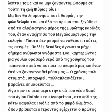
λεπτά ! Ίσως και να μην ξαναανταμώσουμε σε
τούτη τη ζωή !Κύριος οίδε !
Μα δεν θα λησμονήσω ποτέ θαρρώ , την
φιλαδελφία του και όλο το άρωμα που ξεχύθηκε
από το αλαβάστρινο μέρος της μυρώπης καρδιάς
του, όταν αναζήτησε του Μεγαλομάρτυρος την
ευλογία ! Τίποτα δεν μπορεί να νοθεύσει τούτες
τις στιγμές . Πολλές δεκάδες άγνωστοι μέχρι
σήμερα άνθρωποι γινόμαστε Ένα, καρτερώντας
μια γουλιά δροσερό νερό από τις χούφτες του
ταπεινού παπά να ποτίσει το άκαρπό μας και έναν
Θεό να ξαναγεννηθεί μέσα μας … Ο χρόνος πάλι
σταματά , υποχωρεί , πολλαπλασιάζεται ,
βαραίνει, σημαδεύεται …
Λίγο πριν το μεσημέρι στην σκιά του νέου Ναού
του Αγίου Παϊσίου του Αγιορείτου , στο κελί της
κάτω Καψάλας ! Μόλις από το μικρό δωμάτιο,
όπου βρίσκεται ο Γέροντας εξέρχεται ο πρώτος