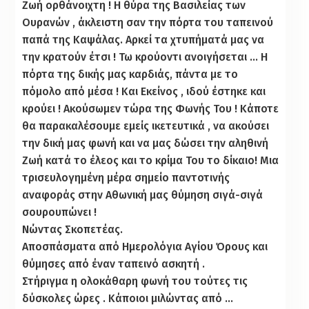
Ζωή ορθάνοιχτη ! Η θύρα της Βασιλείας των
Ουρανών , άκλειστη σαν την πόρτα του ταπεινού
παπά της Καψάλας. Αρκεί τα χτυπήματά μας να
την κρατούν έτσι ! Τω κρούοντι ανοιγήσεται … Η
πόρτα της δικής μας καρδιάς, πάντα με το
πόμολο από μέσα ! Και Εκείνος , ιδού έστηκε και
κρούει ! Ακούσωμεν τώρα της Φωνής Του ! Κάποτε
θα παρακαλέσουμε εμείς ικετευτικά , να ακούσει
την δική μας φωνή και να μας δώσει την αληθινή
Ζωή κατά το έλεος και το κρίμα Του το δίκαιο! Μια
τρισευλογημένη μέρα σημείο παντοτινής
αναφοράς στην Αθωνική μας θύμηση σιγά-σιγά
σουρουπώνει !
Νώντας Σκοπετέας.
Αποσπάσματα από Ημερολόγια Αγίου Όρους και
θύμησες από έναν ταπεινό ασκητή .
Στήριγμα η ολοκάθαρη φωνή του τούτες τις
δύσκολες ώρες . Κάποιοι μιλώντας από …