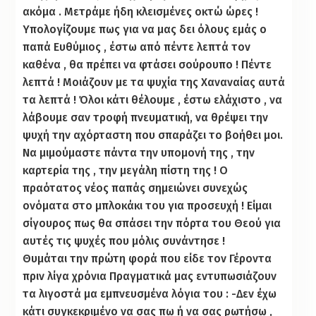
ακόμα . Μετράμε ήδη κλεισμένες οκτώ ώρες !
Υπολογίζουμε πως για να μας δει όλους εμάς ο
παπά Ευθύμιος , έστω από πέντε λεπτά τον
καθένα , θα πρέπει να φτάσει σούρουπο ! Πέντε
λεπτά ! Μοιάζουν με τα ψυχία της Χαναναίας αυτά
τα λεπτά ! Όλοι κάτι θέλουμε , έστω ελάχιστο , να
λάβουμε σαν τροφή πνευματική, να θρέψει την
ψυχή την αχόρταστη που σπαράζει το βοήθει μοι.
Να μιμούμαστε πάντα την υπομονή της , την
καρτερία της , την μεγάλη πίστη της ! Ο
πραότατος νέος παπάς σημειώνει συνεχώς
ονόματα στο μπλοκάκι του για προσευχή ! Είμαι
σίγουρος πως θα σπάσει την πόρτα του Θεού για
αυτές τις ψυχές που μόλις συνάντησε !
Θυμάται την πρώτη φορά που είδε τον Γέροντα
πριν λίγα χρόνια Πραγματικά μας εντυπωσιάζουν
τα λιγοστά μα εμπνευσμένα λόγια του : -Δεν έχω
κάτι συγκεκριμένο να σας πω ή να σας ρωτήσω ,