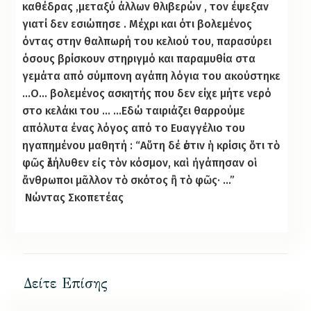
καθέδρας ,μεταξύ άλλων θλιβερών , τον έψεξαν
γιατί δεν εσιώπησε . Μέχρι και ότι βολεμένος
όντας στην θαλπωρή του κελιού του, παρασύρει
όσους βρίσκουν στηριγμό και παραμυθία στα
γεμάτα από σύμπονη αγάπη λόγια του ακούστηκε
…Ο… βολεμένος ασκητής που δεν είχε μήτε νερό
στο κελάκι του … …Εδώ ταιριάζει θαρρούμε
απόλυτα ένας λόγος από το Ευαγγέλιο του
ηγαπημένου μαθητή : “Αὕτη δέ ἐστιν ἡ κρίσις ὅτι τὸ
φῶς ἐλήλυθεν εἰς τὸν κόσμον, καὶ ἠγάπησαν οἱ
ἄνθρωποι μᾶλλον τὸ σκότος ἢ τὸ φῶς· …”
Νώντας Σκοπετέας
Δείτε Επίσης