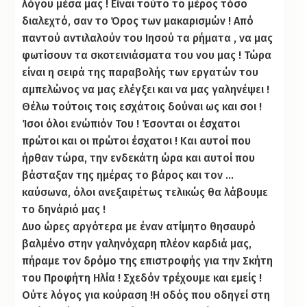
λόγου μέσα μας ! Είναι τούτο το μέρος τόσο
διαλεχτό, σαν το Όρος των μακαρισμών ! Από
παντού αντιλαλούν του Ιησού τα ρήματα , να μας
φωτίσουν τα σκοτεινιάσματα του νου μας ! Τώρα
είναι η σειρά της παραβολής των εργατών του
αμπελώνος να μας ελέγξει και να μας γαληνέψει !
Θέλω τούτοις τοις εσχάτοις δούναι ως και σοι !
Ίσοι όλοι ενώπιόν Του ! Έσονται οι έσχατοι
πρώτοι και οι πρώτοι έσχατοι ! Και αυτοί που
ήρθαν τώρα, την ενδεκάτη ώρα και αυτοί που
βάσταξαν της ημέρας το βάρος και τον …
καύσωνα, όλοι ανεξαιρέτως τελικώς θα λάβουμε
το δηνάριό μας !
Δυο ώρες αργότερα με έναν ατίμητο θησαυρό
βαλμένο στην γαληνόχαρη πλέον καρδιά μας,
πήραμε τον δρόμο της επιστροφής για την Σκήτη
του Προφήτη Ηλία ! Σχεδόν τρέχουμε και εμείς !
Ούτε λόγος για κούραση !Η οδός που οδηγεί στη