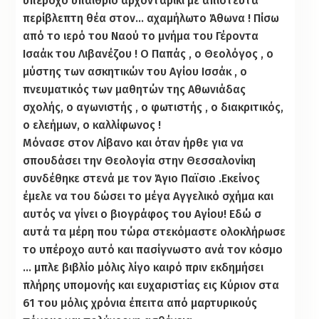
υπέροχο υπαίθριο αρχονταρίκι με απίστευτα
περίβλεπτη θέα στον… αχαμήλωτο Άθωνα ! Πίσω
από το ιερό του Ναού το μνήμα του Γέροντα
Ισαάκ του Λιβανέζου ! Ο Παπάς , ο Θεολόγος , ο
μύστης των ασκητικών του Αγίου Ισσάκ , ο
πνευματικός των μαθητών της Αθωνιάδας
σχολής, ο αγωνιστής , ο φωτιστής , ο διακριτικός,
ο ελεήμων, ο καλλίφωνος !
Μόνασε στον Λίβανο και όταν ήρθε για να
σπουδάσει την Θεολογία στην Θεσσαλονίκη
συνδέθηκε στενά με τον Άγιο Παϊσιο .Εκείνος
έμελε να του δώσει το μέγα Αγγελικό σχήμα και
αυτός να γίνει ο βιογράφος του Αγίου! Εδώ σ
αυτά τα μέρη που τώρα στεκόμαστε ολοκλήρωσε
το υπέροχο αυτό και πασίγνωστο ανά τον κόσμο
… μπλε βιβλίο μόλις λίγο καιρό πριν εκδημήσει
πλήρης υπομονής και ευχαριστίας εις Κύριον στα
61 του μόλις χρόνια έπειτα από μαρτυρικούς