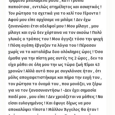
Τριμμένα μπαλωμένα ράσα , κάτι τρύπια
παπούτσια , εντελώς ατημέλητος και ασκητικός !
Τον ρώτησα τα σχετικά για το κελί του Γέροντα !
Αφού μου είπε αρχίσαμε να μιλάμε ! Δεν έχω
ξανανιώσει έτσι αδελφοί μου ! Μου μίλαγε , μου
μίλαγε και εγώ δεν χόρταινα να τον ακούω ! Πολύ
γλυκός ο τρόπος του ! Μου άγγιξε τόσο την ψυχή
! Πόση αγάπη έβγαζαν τα λόγια του ! Πέρασαν
χωρίς να το καταλάβω δυο ολόκληρες ώρες ! Όσα
έμαθα για την πίστη μας αυτές τις 2 ώρες , δεν τα
είχα μάθει σε όλη μου την ως τώρα ζωή !Είμαι 43
χρονών ! Αλλά αυτό που με συγκλόνισε ήταν , ότι
μόλις αποχαιρετιστήκαμε και πήρα την ευχή του ,
τον ρώτησα το όνομά του , που μονάζει, να ξέρω
για να τον ξανασυναντήσω ! -Δεν έχει σημασία
παιδί μου , μου είπε ! Δεν χρειάζεται να μάθεις ! Να
είσαι ευλογημένος ! Και έφυγε δίχως να μου
αποκαλύψει τίποτα ! Μάλλον Άγγελος θα ήταν !