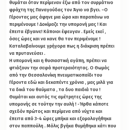
θυμάται όταν περίμεναν έξω από τον συρμάτινο
φράχτη της Παναγούδας τον Άγιο να βγει. –Ο
Γέροντας μας άφηνε μια ώρα και παραπάνω να
περιμένουμε ! Δοκίμαζε την υπομονή μας ! Και
έπειτα έβγαινε! Κάποιοι έφευγαν . Εμείς εκεί ,
όσες ώρες και να κανε θα τον περιμέναμε !
Καταλαβαίνουμε γρήγορα πως η διάκριση πρέπει
να πρυτανεύσει .
Η υπομονή και η θυσιαστική αγάπη, πρέπει να
φτιάξουν την σειρά προτεραιότητας. Ο Θωμάς
από την Θεσσαλονίκη πνευματικοπαίδι του
Γέροντα εδώ και δεκαπέντε χρόνια , μας μιλά για
τα δικά του θαύματα , τα δυο παιδιά του !
Θυμάται και αυτός τις αμέτρητες ώρες της
υπομονής σε τούτην την αυλή ! -Ήρθα κάποτε
σχεδόν πρώτος και περίμενα από νύχτα και
έπειτα από 3-4 ώρες μπήκα και εξομολογήθηκα
στον παππούλη . Μόλις βγήκα θυμήθηκα κάτι που