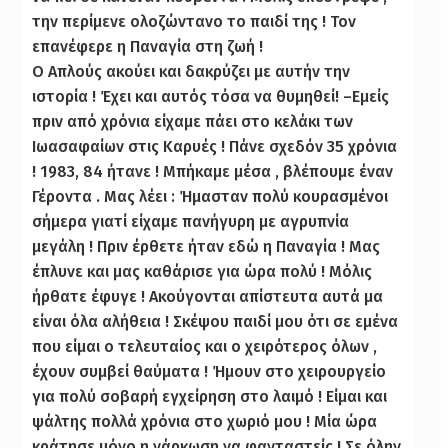
την περίμενε ολοζώντανο το παιδί της ! Τον
επανέφερε η Παναγία στη ζωή !
Ο Απλούς ακούει και δακρύζει με αυτήν την
ιστορία ! Έχει και αυτός τόσα να θυμηθεί! –Εμείς
πριν από χρόνια είχαμε πάει στο κελάκι των
Ιωασαφαίων στις Καρυές ! Πάνε σχεδόν 35 χρόνια
! 1983, 84 ήτανε ! Μπήκαμε μέσα , βλέπουμε έναν
Γέροντα . Μας λέει : Ήμασταν πολύ κουρασμένοι
σήμερα γιατί είχαμε πανήγυρη με αγρυπνία
μεγάλη ! Πριν έρθετε ήταν εδώ η Παναγία ! Μας
έπλυνε και μας καθάρισε για ώρα πολύ ! Μόλις
ήρθατε έφυγε ! Ακούγονται απίστευτα αυτά μα
είναι όλα αλήθεια ! Σκέψου παιδί μου ότι σε εμένα
που είμαι ο τελευταίος και ο χειρότερος όλων ,
έχουν συμβεί θαύματα ! Ήμουν στο χειρουργείο
για πολύ σοβαρή εγχείρηση στο λαιμό ! Είμαι και
ψάλτης πολλά χρόνια στο χωριό μου ! Μία ώρα
κράτησε μόνο η νάρκωση να φανταστείς ! Σε όλην