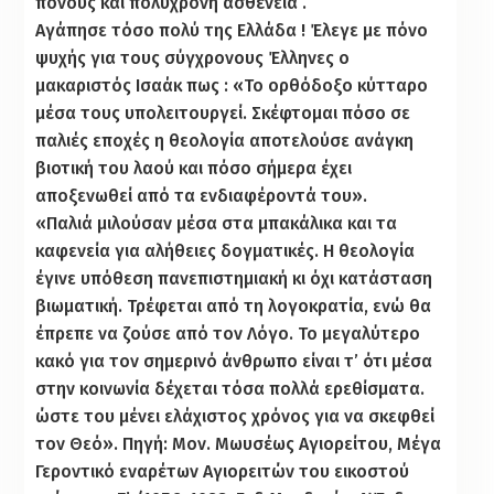
πόνους και πολύχρονη ασθένεια .
Αγάπησε τόσο πολύ της Ελλάδα ! Έλεγε με πόνο
ψυχής για τους σύγχρονους Έλληνες ο
μακαριστός Ισαάκ πως : «Το ορθόδοξο κύτταρο
μέσα τους υπολειτουργεί. Σκέφτομαι πόσο σε
παλιές εποχές η θεολογία αποτελούσε ανάγκη
βιοτική του λαού και πόσο σήμερα έχει
αποξενωθεί από τα ενδιαφέροντά του».
«Παλιά μιλούσαν μέσα στα μπακάλικα και τα
καφενεία για αλήθειες δογματικές. Η θεολογία
έγινε υπόθεση πανεπιστημιακή κι όχι κατάσταση
βιωματική. Τρέφεται από τη λογοκρατία, ενώ θα
έπρεπε να ζούσε από τον Λόγο. Το μεγαλύτερο
κακό για τον σημερινό άνθρωπο είναι τ’ ότι μέσα
στην κοινωνία δέχεται τόσα πολλά ερεθίσματα.
ώστε του μένει ελάχιστος χρόνος για να σκεφθεί
τον Θεό». Πηγή: Μον. Μωυσέως Αγιορείτου, Μέγα
Γεροντικό εναρέτων Αγιορειτών του εικοστού