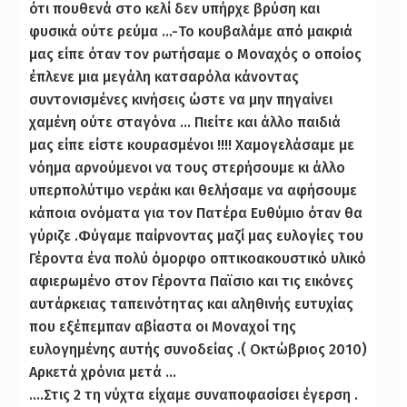
ότι πουθενά στο κελί δεν υπήρχε βρύση και
φυσικά ούτε ρεύμα …-Το κουβαλάμε από μακριά
μας είπε όταν τον ρωτήσαμε ο Μοναχός ο οποίος
έπλενε μια μεγάλη κατσαρόλα κάνοντας
συντονισμένες κινήσεις ώστε να μην πηγαίνει
χαμένη ούτε σταγόνα … Πιείτε και άλλο παιδιά
μας είπε είστε κουρασμένοι !!!! Χαμογελάσαμε με
νόημα αρνούμενοι να τους στερήσουμε κι άλλο
υπερπολύτιμο νεράκι και θελήσαμε να αφήσουμε
κάποια ονόματα για τον Πατέρα Ευθύμιο όταν θα
γύριζε .Φύγαμε παίρνοντας μαζί μας ευλογίες του
Γέροντα ένα πολύ όμορφο οπτικοακουστικό υλικό
αφιερωμένο στον Γέροντα Παϊσιο και τις εικόνες
αυτάρκειας ταπεινότητας και αληθινής ευτυχίας
που εξέπεμπαν αβίαστα οι Μοναχοί της
ευλογημένης αυτής συνοδείας .( Οκτώβριος 2010)
Αρκετά χρόνια μετά …
….Στις 2 τη νύχτα είχαμε συναποφασίσει έγερση .