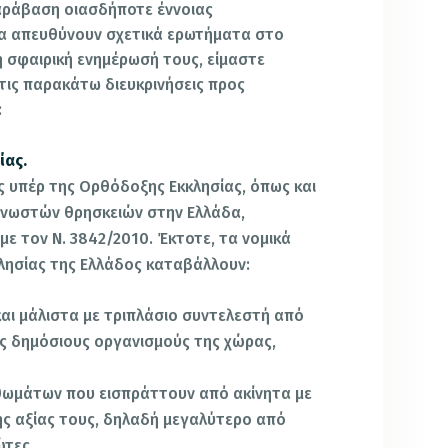
αράβαση οιασδήποτε έννοιας
α απευθύνουν σχετικά ερωτήματα στο
η σφαιρική ενημέρωσή τους, είμαστε
ις παρακάτω διευκρινήσεις προς
:
ίας.
 υπέρ της Ορθόδοξης Εκκλησίας, όπως και
γνωστών θρησκειών στην Ελλάδα,
με τον Ν. 3842/2010. Έκτοτε, τα νομικά
ησίας της Ελλάδος καταβάλλουν:
και μάλιστα με τριπλάσιο συντελεστή από
ύς δημόσιους οργανισμούς της χώρας,
σθωμάτων που εισπράττουν από ακίνητα με
ς αξίας τους, δηλαδή μεγαλύτερο από
ώτες,