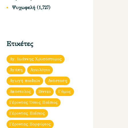
Ψυχωφελή
(1,727)
Ετικέτες
Αγ. Ιωάννης Χρυσόστομος
Αγάπη
Αγιολόγιο
Αγωγή παιδιών
Ανάσταση
Απόστολος
Βίντεο
Γάμος
Γέροντας Όσιος Παΐσιος
Γέροντας Παΐσιος
Γέροντας Πορφύριος