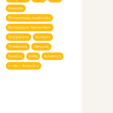
Παναγία
Πνευματικές συμβουλές
Πρόγραμμα Ακολουθιών
Συγχώρεση
Σωτηρία
Ταπείνωση
Υπομονή
Χριστός
πάθη
προσευχή
υγεια - διατροφη