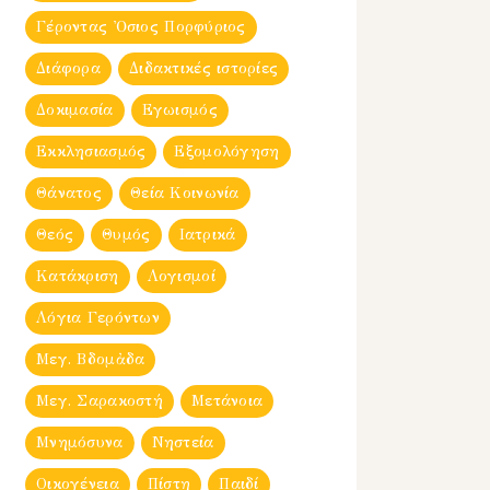
Γέροντας Ὀσιος Πορφύριος
Διάφορα
Διδακτικές ιστορίες
Δοκιμασία
Εγωισμός
Εκκλησιασμός
Εξομολόγηση
Θάνατος
Θεία Κοινωνία
Θεός
Θυμός
Ιατρικά
Κατάκριση
Λογισμοί
Λόγια Γερόντων
Μεγ. Βδομἀδα
Μεγ. Σαρακοστή
Μετάνοια
Μνημόσυνα
Νηστεία
Οικογένεια
Πίστη
Παιδί