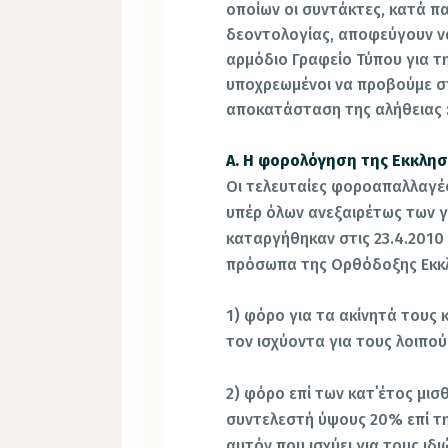
οποίων οι συντάκτες, κατά π
δεοντολογίας, αποφεύγουν ν
αρμόδιο Γραφείο Τύπου για τ
υποχρεωμένοι να προβούμε στ
αποκατάσταση της αλήθειας 
Α. Η φορολόγηση της Εκκλησ
Οι τελευταίες φοροαπαλλαγές
υπέρ όλων ανεξαιρέτως των 
καταργήθηκαν στις 23.4.2010 
πρόσωπα της Ορθόδοξης Εκκλ
1) φόρο για τα ακίνητά τους 
τον ισχύοντα για τους λοιπο
2) φόρο επί των κατ΄έτος μι
συντελεστή ύψους 20% επί τη
αυτόν που ισχύει για τους ιδι