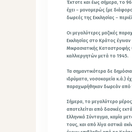
Έκτοτε και έως σήμερα, το 9
έχει – μονομερώς (με διάφορο
δωρεές της Εκκλησίας – περιέ
Οι μεγαλύτερες μαζικές παρα
Εκκλησίας στο Κράτος έγινα
Μικρασιατικής Καταστροφής 
καλλιεργητών μετά το 1945.
Τα σημαντικότερα δε δημόσια
ιδρύματα, νοσοκομεία κ.ά.) έ
παραχωρήθηκαν δωρεάν από τ
Σήμερα, το μεγαλύτερο μέρος
αποτελείται από δασικές εκτά
Ελληνικό Σύνταγμα, καμία με
τους, και από λίγα αστικά ακ