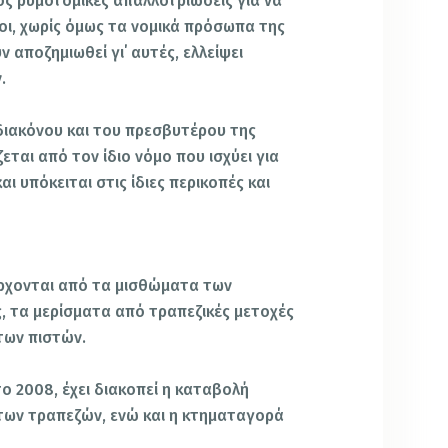
ος ρυμοτομικές απαλλοτριώσεις για να
ι, χωρίς όμως τα νομικά πρόσωπα της
 αποζημιωθεί γι΄ αυτές, ελλείψει
.
 διακόνου και του πρεσβυτέρου της
ται από τον ίδιο νόμο που ισχύει για
ι υπόκειται στις ίδιες περικοπές και
έρχονται από τα μισθώματα των
, τα μερίσματα από τραπεζικές μετοχές
 των πιστών.
το 2008, έχει διακοπεί η καταβολή
των τραπεζών, ενώ και η κτηματαγορά