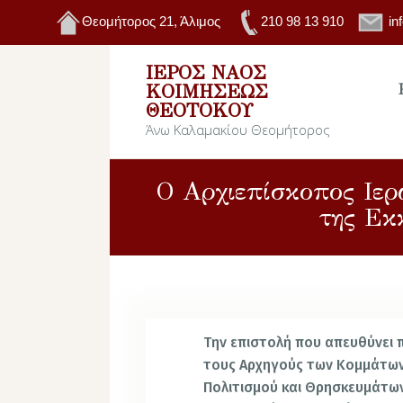
Θεομήτορος 21, Άλιμος
210 98 13 910
in
ΙΕΡΌΣ ΝΑΌΣ
ΚΟΙΜΉΣΕΩΣ
ΘΕΟΤΌΚΟΥ
Άνω Καλαμακίου Θεομήτορος
Ο Αρχιεπίσκοπος Ιερ
της Εκ
Την επιστολή που απευθύνει
τους Αρχηγούς των Κομμάτων 
Πολιτισμού και Θρησκευμάτων