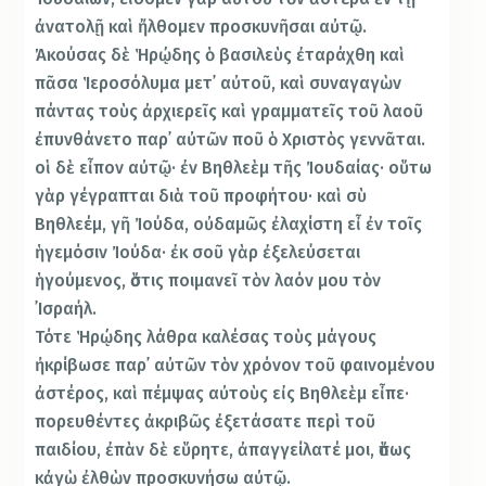
ἀνατολῇ καὶ ἤλθομεν προσκυνῆσαι αὐτῷ.
Ἀκούσας δὲ Ἡρῴδης ὁ βασιλεὺς ἐταράχθη καὶ
πᾶσα Ἱεροσόλυμα μετ᾿ αὐτοῦ, καὶ συναγαγὼν
πάντας τοὺς ἀρχιερεῖς καὶ γραμματεῖς τοῦ λαοῦ
ἐπυνθάνετο παρ᾿ αὐτῶν ποῦ ὁ Χριστὸς γεννᾶται.
οἱ δὲ εἶπον αὐτῷ· ἐν Βηθλεὲμ τῆς Ἰουδαίας· οὕτω
γὰρ γέγραπται διὰ τοῦ προφήτου· καὶ σὺ
Βηθλεέμ, γῆ Ἰούδα, οὐδαμῶς ἐλαχίστη εἶ ἐν τοῖς
ἡγεμόσιν Ἰούδα· ἐκ σοῦ γὰρ ἐξελεύσεται
ἡγούμενος, ὅστις ποιμανεῖ τὸν λαόν μου τὸν
᾿Ισραήλ.
Τότε Ἡρῴδης λάθρα καλέσας τοὺς μάγους
ἠκρίβωσε παρ᾿ αὐτῶν τὸν χρόνον τοῦ φαινομένου
ἀστέρος, καὶ πέμψας αὐτοὺς εἰς Βηθλεὲμ εἶπε·
πορευθέντες ἀκριβῶς ἐξετάσατε περὶ τοῦ
παιδίου, ἐπὰν δὲ εὕρητε, ἀπαγγείλατέ μοι, ὅπως
κἀγὼ ἐλθὼν προσκυνήσω αὐτῷ.