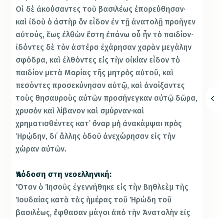
Οἱ δὲ ἀκούσαντες τοῦ βασιλέως ἐπορεύθησαν·
καὶ ἰδοὺ ὁ ἀστὴρ ὃν εἶδον ἐν τῇ ἀνατολῇ προῆγεν
αὐτούς, ἕως ἐλθὼν ἔστη ἐπάνω οὗ ἦν τὸ παιδίον·
ἰδόντες δὲ τὸν ἀστέρα ἐχάρησαν χαρὰν μεγάλην
σφόδρα, καὶ ἐλθόντες εἰς τὴν οἰκίαν εἶδον τὸ
παιδίον μετὰ Μαρίας τῆς μητρὸς αὐτοῦ, καὶ
πεσόντες προσεκύνησαν αὐτῷ, καὶ ἀνοίξαντες
τοὺς θησαυροὺς αὐτῶν προσήνεγκαν αὐτῷ δῶρα,
χρυσὸν καὶ λίβανον καὶ σμύρναν·καὶ
χρηματισθέντες κατ᾿ ὄναρ μὴ ἀνακάμψαι πρὸς
Ἡρῴδην, δι᾿ ἄλλης ὁδοῦ ἀνεχώρησαν εἰς τὴν
χώραν αὐτῶν.
Ἀπόδοση στη νεοελληνική:
Ὅταν ὁ Ἰησοῦς ἐγεννήθηκε εἰς τὴν Βηθλεὲμ τῆς
Ἰουδαίας κατὰ τὰς ἡμέρας τοῦ Ἡρώδη τοῦ
βασιλέως, ἔφθασαν μάγοι ἀπὸ τὴν Ἀνατολὴν εἰς