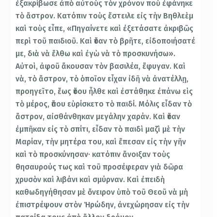
ἐξακρίβωσε ἀπὸ αὐτοὺς τὸν χρόνον ποὺ ἐφάνηκε
τὸ ἄστρον. Κατόπιν τοὺς ἔστειλε εἰς τὴν Βηθλεὲμ
καὶ τοὺς εἶπε, «Πηγαίνετε καὶ ἐξετάσατε ἀκριβῶς
περὶ τοῦ παιδιοῦ. Καὶ ὅταν τὸ βρῆτε, εἰδοποιήσατέ
με, διὰ νὰ ἔλθω καὶ ἐγὼ νὰ τὸ προσκυνήσω».
Αὐτοὶ, ἀφοῦ ἄκουσαν τὸν βασιλέα, ἔφυγαν. Καὶ
νὰ, τὸ ἄστρον, τὸ ὁποῖον εἶχαν ἰδῆ νὰ ἀνατέλλῃ,
προηγεῖτο, ἕως ὅτου ἦλθε καὶ ἐστάθηκε ἐπάνω εὶς
τὸ μέρος, ὅπου εὑρίσκετο τὸ παιδί. Μόλις εἶδαν τὸ
ἄστρον, αἰσθάνθηκαν μεγάλην χαράν. Καὶ ὅταν
ἐμπῆκαν εἰς τὸ σπίτι, εἶδαν τὸ παιδὶ μαζὶ μὲ τὴν
Μαρίαν, τὴν μητέρα του, καὶ ἔπεσαν εἰς τὴν γῆν
καὶ τὸ προσκύνησαν· κατόπιν ἄνοιξαν τοὺς
θησαυρούς τως καὶ τοῦ προσέφεραν γιὰ δῶρα
χρυσὸν καὶ λιβάνι καὶ σμύρναν. Καὶ ἐπειδὴ
καθωδηγήθησαν μὲ ὄνειρον ὑπὸ τοῦ Θεοῦ νὰ μὴ
ἐπιστρέψουν στὸν Ἡρώδην, ἀνεχώρησαν εἰς τὴν