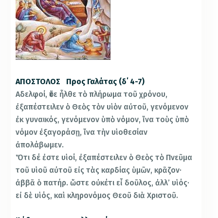
ΑΠΟΣΤΟΛΟΣ Προς Γαλάτας (δ΄ 4-7)
Αδελφοί, ὅτε ἦλθε τὸ πλήρωμα τοῦ χρόνου,
ἐξαπέστειλεν ὁ Θεὸς τὸν υἱὸν αὐτοῦ, γενόμενον
ἐκ γυναικός, γενόμενον ὑπὸ νόμον, ἵνα τοὺς ὑπὸ
νόμον ἐξαγοράσῃ, ἵνα τὴν υἱοθεσίαν
ἀπολάβωμεν.
Ὅτι δέ ἐστε υἱοί, ἐξαπέστειλεν ὁ Θεὸς τὸ Πνεῦμα
τοῦ υἱοῦ αὐτοῦ εἰς τὰς καρδίας ὑμῶν, κρᾶζον·
ἀββᾶ ὁ πατήρ. ὥστε οὐκέτι εἶ δοῦλος, ἀλλ’ υἱός·
εἰ δὲ υἱός, καὶ κληρονόμος Θεοῦ διὰ Χριστοῦ.