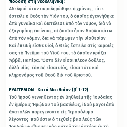
Ἀπόδοση στη νεοελληνική:
Αδελφοί, όταν συμπληρώθηκε ὁ χρόνος, τότε
ἔστειλε ὁ Θεὸς τὸν Υἱόν του, ὁ ὁποῖος ἐγεννήθηκε
ἀπὸ γυναῖκα καὶ διετέλεσε ὑπὸ τὸν νόμον, διὰ νὰ
ἐξαγοράσῃ ἐκείνους, οἱ ὁποῖοι ἦσαν δοῦλοι κάτω
ἀπὸ τὸν νόμον, διὰ νὰ πάρωμεν τὴν υἱοθεσίαν.
Καὶ ἐπειδὴ εἶσθε υἱοί, ὁ Θεὸς ἔστειλε στὶς καρδιές
σας τὸ Πνεῦμα τοῦ Υἱοῦ του, τὸ ὁποῖον κράζει
Ἀββᾶ, Πατέρα. Ὥστε δὲν εἶσαι πλέον δοῦλος,
ἀλλὰ υἱός, ἐὰν δὲ εἶσαι υἱός, εἶσαι τότε καὶ
κληρονόμος τοῦ Θεοῦ διὰ τοῦ Χριστοῦ.
ΕΥΑΓΓΕΛΙΟΝ Κατά Ματθαίον (β΄ 1-12)
Τοῦ Ἰησοῦ γεννηθέντος ἐν Βηθλεὲμ τῆς Ἰουδαίας
ἐν ἡμέραις Ἡρῴδου τοῦ βασιλέως, ἰδοὺ μάγοι ἀπὸ
ἀνατολῶν παρεγένοντο εἰς Ἱεροσόλυμα
λέγοντες· ποῦ ἐστιν ὁ τεχθεὶς βασιλεὺς τῶν
Ἰουδαίων; εἴδομεν γὰρ αὐτοῦ τὸν ἀστέρα ἐν τῇ