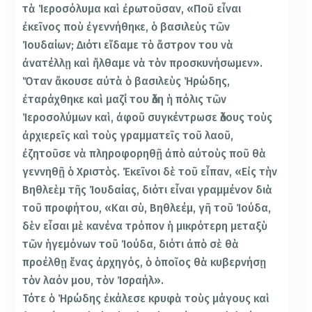
τὰ Ἱεροσόλυμα καὶ ἐρωτοῦσαν, «Ποῦ εἶναι
ἐκεῖνος ποὺ ἐγεννήθηκε, ὁ βασιλεὺς τῶν
Ἰουδαίων; Διότι εἴδαμε τὸ ἄστρον του νὰ
ἀνατέλλῃ καὶ ἤλθαμε νὰ τὸν προσκυνήσωμεν».
Ὅταν ἄκουσε αὐτὰ ὁ βασιλεὺς Ἡρώδης,
ἐταράχθηκε καὶ μαζί του ὅλη ἡ πόλις τῶν
Ἱεροσολύμων καὶ, ἀφοῦ συγκέντρωσε ὅλους τοὺς
ἀρχιερεῖς καὶ τοὺς γραμματεῖς τοῦ λαοῦ,
ἐζητοῦσε νὰ πληροφορηθῇ ἀπὸ αὐτοὺς ποῦ θὰ
γεννηθῇ ὁ Χριστὸς. Ἐκεῖνοι δὲ τοῦ εἶπαν, «Εἰς τὴν
Βηθλεὲμ τῆς Ἰουδαίας, διότι εἶναι γραμμένον διὰ
τοῦ προφήτου, «Και σὺ, Βηθλεέμ, γῆ τοῦ Ἰούδα,
δὲν εἶσαι μὲ κανένα τρόπον ἡ μικρότερη μεταξὺ
τῶν ἡγεμόνων τοῦ Ἰούδα, διότι ἀπὸ σὲ θὰ
προέλθῃ ἕνας ἀρχηγός, ὁ ὁποῖος θὰ κυβερνήσῃ
τὸν λαόν μου, τὸν Ἰσραήλ».
Τότε ὁ Ἡρώδης ἐκάλεσε κρυφὰ τοὺς μάγους καὶ