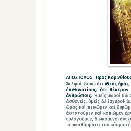
ΑΠΟΣΤΟΛΟΣ Προς Κορινθίους Α
Ἀδελφοί, δοκῶ ὅτι
ὁ Θεὸς ἡμᾶς
ἐπιθανατίους, ὅτι θέατρον
ἀνθρώποις
. Ἡμεῖς μωροὶ διὰ 
ἀσθενεῖς, ὑμεῖς δὲ ἰσχυροί· ὑ
ὥρας καὶ πεινῶμεν καὶ διψῶμ
ἀστατοῦμεν καὶ κοπιῶμεν ἐργ
εὐλογοῦμεν, διωκόμενοι ἀνε
περικαθάρματα τοῦ κόσμου ἐ