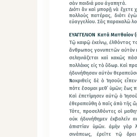
σὰν παιδιά μου ἀγαπητά.
Διότι ἂν καὶ μπορῇ νὰ ἔχετε 
πολλοὺς πατέρας, διότι ἐγ
εὐαγγελίου. Σᾶς παρακαλῶ λοι
ΕΥΑΓΓΕΛΙΟΝ Κατά Ματθαίον (ιζ
Τῷ καιρῷ ἐκείνῳ, ἐλθόντος τ
ἄνθρωπος γονυπετῶν αὐτὸν κα
σεληνιάζεται καὶ κακῶς πάσ
πολλάκις εἰς τὸ ὕδωρ. Καὶ πρ
ἠδυνήθησαν αὐτὸν θεραπεῦσα
Ἀποκριθεὶς δὲ ὁ Ἰησοῦς εἶπε
πότε ἔσομαι μεθ᾿ ὑμῶν; ἕως 
Καὶ ἐπετίμησεν αὐτῷ ὁ Ἰησοῦ
ἐθεραπεύθη ὁ παῖς ἀπὸ τῆς ὥρ
Τότε, προσελθόντες οἱ μαθητ
οὐκ ἠδυνήθημεν ἐκβαλεῖν α
ἀπιστίαν ὑμῶν. ἀμὴν γὰρ λ
σινάπεως, ἐρεῖτε τῷ ὄρει