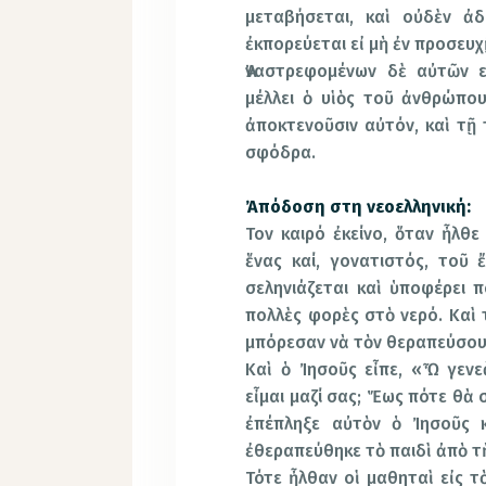
μεταβήσεται, καὶ οὐδὲν ἀδ
ἐκπορεύεται εἰ μὴ ἐν προσευχ
Ἀναστρεφομένων δὲ αὐτῶν εἰ
μέλλει ὁ υἱὸς τοῦ ἀνθρώπο
ἀποκτενοῦσιν αὐτόν, καὶ τῇ 
σφόδρα.
Ἀπόδοση στη νεοελληνική:
Τον καιρό ἐκείνο, ὅταν ἦλθε
ἕνας καί, γονατιστός, τοῦ ἔ
σεληνιάζεται καὶ ὑποφέρει 
πολλὲς φορὲς στὸ νερό. Καὶ 
μπόρεσαν νὰ τὸν θεραπεύσου
Καὶ ὁ Ἰησοῦς εἶπε, «Ὦ γενε
εἶμαι μαζί σας; Ἕως πότε θὰ
ἐπέπληξε αὐτὸν ὁ Ἰησοῦς κ
ἐθεραπεύθηκε τὸ παιδὶ ἀπὸ τὴ
Τότε ἦλθαν οἱ μαθηταὶ εἰς τὸ