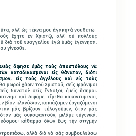
ῦτα, ἀλλ᾿ ὡς τέκνα μου ἀγαπητὰ νουθετῶ.
οὺς ἔχητε ἐν Χριστῷ, ἀλλ᾿ οὐ πολλοὺς
ῦ διὰ τοῦ εὐαγγελίου ἐγὼ ὑμᾶς ἐγέννησα.
ου γίνεσθε.
 Θεὸς ἄφησε ἐμᾶς τοὺς ἀποστόλους νὰ
σὰν καταδικασμένοι εἰς θάνατον, διότι
σμον, εἰς τοὺς ἀγγέλους καὶ εἰς τοὺς
θα μωροὶ χάριν τοῦ Χριστοῦ, σεῖς φρόνιμοι
σεῖς δυνατοί· σεῖς ἔνδοξοι, ἐμεῖς ἄσημοι.
εινᾶμε καὶ διψᾶμε, εἴμεθα κακοντυμένοι,
ν βίον πλανόδιον, κοπιάζομεν ἐργαζόμενοι
Ὅταν μᾶς βρίζουν, εὐλογοῦμεν, ὅταν μᾶς
 ὅταν μᾶς συκοφαντοῦν, μιλᾶμε εὐγενικά.
 κόσμου· κάθαρμα ὅλων ἕως τὴν στιγμὴν
ντροπιάσω, ἀλλὰ διὰ νὰ σᾶς συμβουλεύσω