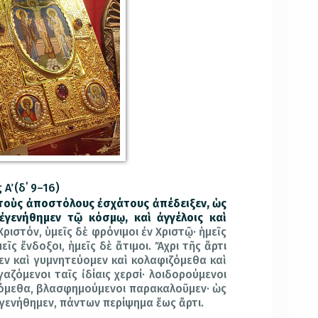
΄ (δ΄ 9–16)
 τοὺς ἀποστόλους ἐσχάτους ἀπέδειξεν, ὡς
 ἐγενήθημεν τῷ κόσμῳ, καὶ ἀγγέλοις καὶ
Χριστόν, ὑμεῖς δὲ φρόνιμοι ἐν Χριστῷ· ἡμεῖς
μεῖς ἔνδοξοι, ἡμεῖς δὲ ἄτιμοι. Ἄχρι τῆς ἄρτι
εν καὶ γυμνητεύομεν καὶ κολαφιζόμεθα καὶ
αζόμενοι ταῖς ἰδίαις χερσί· λοιδορούμενοι
χόμεθα, βλασφημούμενοι παρακαλοῦμεν· ὡς
γενήθημεν, πάντων περίψημα ἕως ἄρτι.