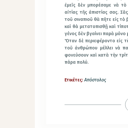
ἐμεῖς δὲν μπορέσαμε νὰ τὸ
αἰτίας τῆς ἀπιστίας σας. Σᾶ
τοῦ σιναπιοῦ θὰ πῆτε εἰς τὸ
καὶ θὰ μετατοπισθῇ καὶ τίπο
γένος δὲν βγαίνει παρὰ μόνο 
Ὅταν δὲ περιεφέροντο εἰς τὴ
τοῦ ἀνθρώπου μέλλει νὰ πα
φονεύσουν καὶ κατὰ τὴν τρί
πάρα πολύ.
Ετικέτες:
Απόστολος