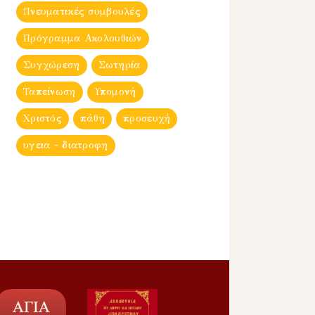
Πνευματικές συμβουλές
Πρόγραμμα Ακολουθιών
Συγχώρεση
Σωτηρία
Ταπείνωση
Υπομονή
Χριστός
πάθη
προσευχή
υγεια - διατροφη