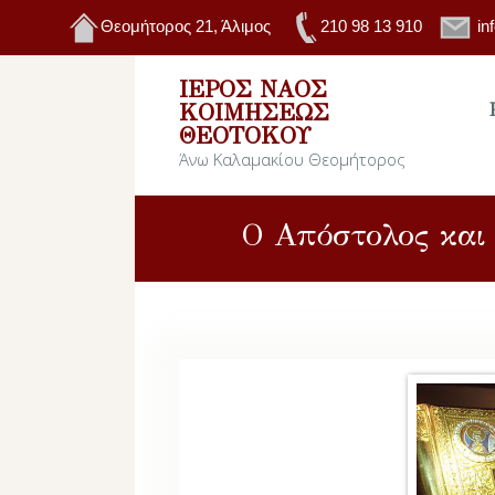
Θεομήτορος 21, Άλιμος
210 98 13 910
in
ΙΕΡΌΣ ΝΑΌΣ
ΚΟΙΜΉΣΕΩΣ
ΘΕΟΤΌΚΟΥ
Άνω Καλαμακίου Θεομήτορος
Ο Απόστολος και 