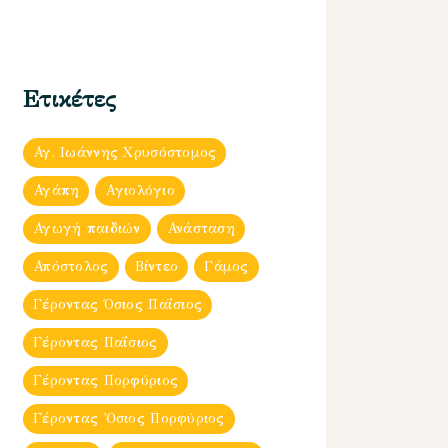
Ετικέτες
Αγ. Ιωάννης Χρυσόστομος
Αγάπη
Αγιολόγιο
Αγωγή παιδιών
Ανάσταση
Απόστολος
Βίντεο
Γάμος
Γέροντας Όσιος Παΐσιος
Γέροντας Παΐσιος
Γέροντας Πορφύριος
Γέροντας Ὀσιος Πορφύριος