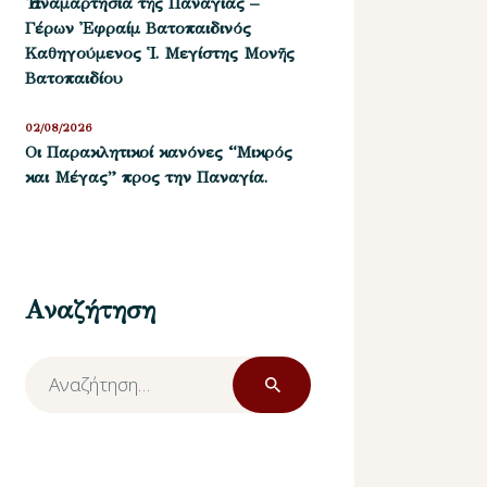
Ἡ ἀναμαρτησία τῆς Παναγίας –
Γέρων Ἐφραίμ Βατοπαιδινός
Καθηγούμενος Ἱ. Μεγίστης Μονῆς
Βατοπαιδίου
02/08/2026
Οι Παρακλητικοί κανόνες “Μικρός
και Μέγας” προς την Παναγία.
Αναζήτηση
Αναζήτηση
για: