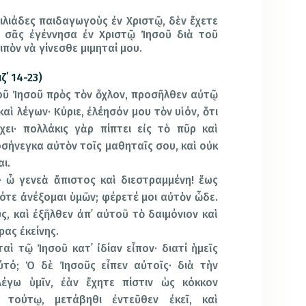
χιλιάδες παιδαγωγοὺς ἐν Χριστῷ, δὲν ἔχετε
ὼ σᾶς ἐγέννησα ἐν Χριστῷ Ἰησοῦ διὰ τοῦ
πὸν νὰ γίνεσθε μιμηταί μου.
΄ 14-23)
οῦ Ἰησοῦ πρὸς τὸν ὄχλον, προσῆλθεν αὐτῷ
ὶ λέγων· Κύριε, ἐλέησόν μου τὸν υἱόν, ὅτι
χει· πολλάκις γὰρ πίπτει εἰς τὸ πῦρ καὶ
οσήνεγκα αὐτὸν τοῖς μαθηταῖς σου, καὶ οὐκ
ι.
ν· ὦ γενεὰ ἄπιστος καὶ διεστραμμένη! ἕως
πότε ἀνέξομαι ὑμῶν; φέρετέ μοι αὐτὸν ὧδε.
ς, καὶ ἐξῆλθεν ἀπ᾿ αὐτοῦ τὸ δαιμόνιον καὶ
ας ἐκείνης.
αὶ τῷ Ἰησοῦ κατ᾿ ἰδίαν εἶπον· διατί ἡμεῖς
ὐτό; Ὁ δὲ Ἰησοῦς εἶπεν αὐτοῖς· διὰ τὴν
έγω ὑμῖν, ἐὰν ἔχητε πίστιν ὡς κόκκον
 τούτῳ, μετάβηθι ἐντεῦθεν ἐκεῖ, καὶ