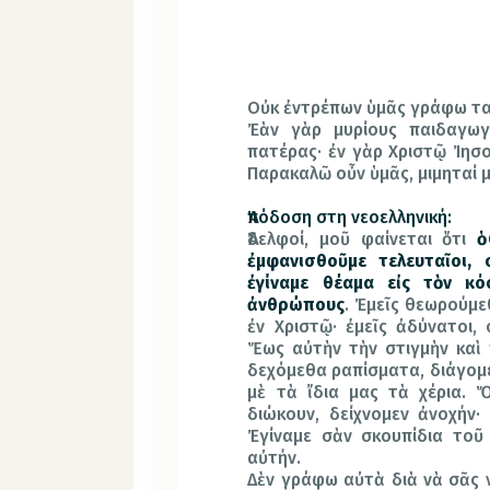
Οὐκ ἐντρέπων ὑμᾶς γράφω τα
Ἐὰν γὰρ μυρίους παιδαγωγ
πατέρας· ἐν γὰρ Χριστῷ Ἰησο
Παρακαλῶ οὖν ὑμᾶς, μιμηταί μ
Ἀπόδοση στη νεοελληνική:
Ἀδελφοί, μοῦ φαίνεται ὅτι
ὁ
ἐμφανισθοῦμε τελευταῖοι, 
ἐγίναμε θέαμα εἰς τὸν κό
ἀνθρώπους
. Ἐμεῖς θεωρούμε
ἐν Χριστῷ· ἐμεῖς ἀδύνατοι, 
Ἕως αὐτὴν τὴν στιγμὴν καὶ π
δεχόμεθα ραπίσματα, διάγομε
μὲ τὰ ἴδια μας τὰ χέρια. 
διώκουν, δείχνομεν ἀνοχήν·
Ἐγίναμε σὰν σκουπίδια τοῦ
αὐτήν.
Δὲν γράφω αὐτὰ διὰ νὰ σᾶς 