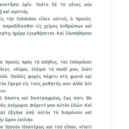
υνατήσει ὑμῖν. Τοῦτο δὲ τὸ γένος οὐκ
ῇ καὶ νηστείᾳ.
ς τὴν Γαλιλαίαν εἶπεν αὐτοῖς ὁ Ἰησοῦς·
υ παραδίδοσθαι εἰς χεῖρας ἀνθρώπων καὶ
τρίτῃ ἡμέρᾳ ἐγερθήσεται. Καὶ ἐλυπήθησαν
 ὁ Ἰησοῦς πρὸς τὸ πλῆθος, τὸν ἐπλησίασε
λεγε, «Κύριε, ἐλέησε τὸ παιδί μου, διότι
πολύ. Πολλὲς φορὲς πέφτει στὴ φωτιὰ καὶ
τὸν ἔφερα εἰς τοὺς μαθητάς σου ἀλλὰ δὲν
ν».
ὰ ἄπιστη καὶ διεστραμμένη, ἕως πότε θὰ
 σᾶς ἀνέχωμαι; Φέρετέ μου αὐτὸν ἐδῶ». Καὶ
αὶ ἐβγῆκε ἀπὸ αὐτὸν τὸ δαιμόνιον καὶ
ν ὥραν ἐκείνην.
ν Ἰησοῦν ἰδιαιτέρως καὶ τοῦ εἶπαν, «Γιατὶ