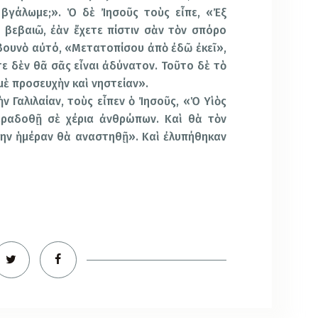
 βγάλωμε;». Ὁ δὲ Ἰησοῦς τοὺς εἶπε, «Ἐξ
ς βεβαιῶ, ἐὰν ἔχετε πίστιν σὰν τὸν σπόρο
 βουνὸ αὐτό, «Μετατοπίσου ἀπὸ ἐδῶ ἐκεῖ»,
τε δὲν θᾶ σᾶς εἶναι ἀδύνατον. Τοῦτο δὲ τὸ
μὲ προσευχὴν καὶ νηστείαν».
ν Γαλιλαίαν, τοὺς εἶπεν ὁ Ἰησοῦς, «Ὁ Υἱὸς
ραδοθῇ σὲ χέρια ἀνθρώπων. Καὶ θὰ τὸν
την ἡμέραν θὰ αναστηθῇ». Καὶ ἐλυπήθηκαν