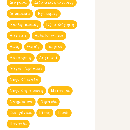
Διάφορα
Διδακτικές ιστορίες
Δοκιμασία
Εγωισμός
Εκκλησιασμός
Εξομολόγηση
Θάνατος
Θεία Κοινωνία
Θεός
Θυμός
Ιατρικά
Κατάκριση
Λογισμοί
Λόγια Γερόντων
Μεγ. Βδομἀδα
Μεγ. Σαρακοστή
Μετάνοια
Μνημόσυνα
Νηστεία
Οικογένεια
Πίστη
Παιδί
Παναγία