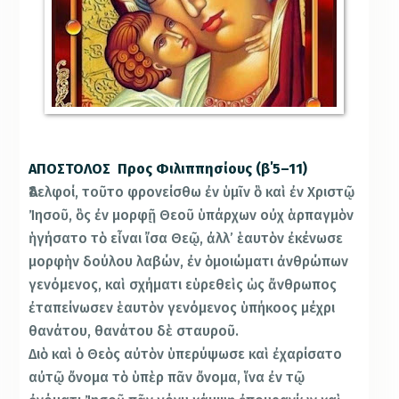
ΑΠΟΣΤΟΛΟΣ Προς Φιλιππησίους (β΄5–11)
Ἀδελφοί, τοῦτο φρονείσθω ἐν ὑμῖν ὃ καὶ ἐν Χριστῷ
Ἰησοῦ, ὃς ἐν μορφῇ Θεοῦ ὑπάρχων οὐχ ἁρπαγμὸν
ἡγήσατο τὸ εἶναι ἴσα Θεῷ, ἀλλ’ ἑαυτὸν ἐκένωσε
μορφὴν δούλου λαβών, ἐν ὁμοιώματι ἀνθρώπων
γενόμενος, καὶ σχήματι εὑρεθεὶς ὡς ἄνθρωπος
ἐταπείνωσεν ἑαυτὸν γενόμενος ὑπήκοος μέχρι
θανάτου, θανάτου δὲ σταυροῦ.
Διὸ καὶ ὁ Θεὸς αὐτὸν ὑπερύψωσε καὶ ἐχαρίσατο
αὐτῷ ὄνομα τὸ ὑπὲρ πᾶν ὄνομα, ἵνα ἐν τῷ