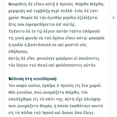
Ἀποκριθεὶς δὲ εἶπεν αὐτῇ ὁ Ἰησοῦς· Μάρθα Μάρθα,
μεριμνᾷς καὶ τυρβάζῃ περὶ πολλά· ἑνὸς δέ ἐστι
χρεία· Μαρία δὲ τὴν ἀγαθὴν μερίδα ἐξελέξατο,
ἥτις οὐκ ἀφαιρεθήσεται ἀπ᾿ αὐτῆς.
Ἐγένετο δὲ ἐν τῷ λέγειν αὐτὸν ταῦτα ἐπάρασά
τις γυνὴ φωνὴν ἐκ τοῦ ὄχλου εἶπεν αὐτῷ· μακαρία
ἡ κοιλία ἡ βαστάσασά σε καὶ μαστοὶ οὓς
ἐθήλασας.
Αὐτὸς δὲ εἶπε· μενοῦνγε μακάριοι οἱ ἀκούοντες
τὸν λόγον τοῦ Θεοῦ καὶ φυλάσσοντες αὐτόν.
Ἀπόδοση στη νεοελληνική:
Τον καιρό εκείνο, ἐμπῆκε ὁ Ἰησοῦς εἰς ἕνα χωριό.
Μία γυναῖκα, ποὺ ὠνομάζετο Μάρθα, τὸν
ὑποδέχθηκε εἰς τὸ σπίτι της. Αὐτὴ εἶχε ἀδελφὴν
ποὺ ὠνομάζετο Μαρία, ἡ ὁποία ἐκαθότανε κοντὰ
εἰς τὰ πόδια τοῦ Ἰησοῦ καὶ ἄκουε ὅσα ἔλεγε.