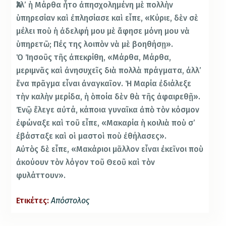
Ἀλλ’ ἡ Μάρθα ἦτο ἀπησχολημένη μὲ πολλὴν
ὑπηρεσίαν καὶ ἐπλησίασε καὶ εἶπε, «Κύριε, δὲν σὲ
μέλει ποὺ ἡ ἀδελφή μου μὲ ἄφησε μόνη μου νὰ
ὑπηρετῶ; Πές της λοιπὸν νὰ μὲ βοηθήσῃ».
Ὁ Ἰησοῦς τῆς ἀπεκρίθη, «Μάρθα, Μάρθα,
μεριμνᾶς καὶ ἀνησυχεῖς διὰ πολλὰ πράγματα, ἀλλ’
ἕνα πρᾶγμα εἶναι ἀναγκαῖον. Ἡ Μαρία ἐδιάλεξε
τὴν καλὴν μερίδα, ἡ ὁποία δὲν θὰ τῆς ἀφαιρεθῇ».
Ἐνῷ ἔλεγε αὐτά, κάποια γυναῖκα ἀπὸ τὸν κόσμον
ἐφώναξε καὶ τοῦ εἶπε, «Μακαρία ἡ κοιλιὰ ποὺ σ’
ἐβάσταξε καὶ οἱ μαστοὶ ποὺ ἐθήλασες».
Αὐτὸς δὲ εἶπε, «Μακάριοι μᾶλλον εἶναι ἐκεῖνοι ποὺ
ἀκούουν τὸν λόγον τοῦ Θεοῦ καὶ τὸν
φυλάττουν».
Ετικέτες:
Απόστολος