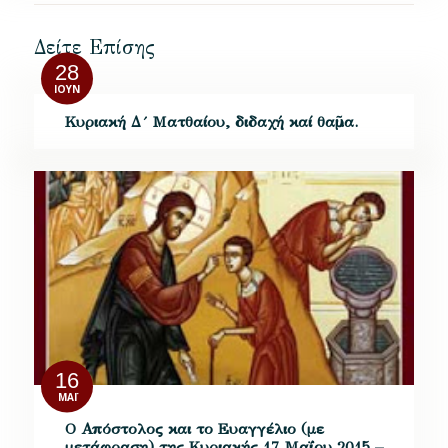
Δείτε Επίσης
28
ΙΟΎΝ
Κυριακή Δ´ Ματθαίου, διδαχή καί θαῦμα.
16
ΜΆΙ
Ο Απόστολος και το Ευαγγέλιο (με
μετάφραση) της Κυριακής 17 Μαΐου 2015 –