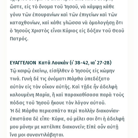
ὥστε, εἰς τὸ ὄνομα τοῦ Ἰησοῦ, νὰ κάμψῃ κάθε
γόνυ τῶν ἐπουρανίων καὶ τῶν ἐπιγείων καὶ τῶν
καταχθονίων, καὶ κάθε γλῶσσα νὰ ὁμολογήσῃ ὅτι
ὁ Ἰησοῦς Χριστὸς εἶναι Κύριος εἰς δόξαν τοῦ Θεοῦ
Πατρός.
ΕΥΑΓΓΕΛΙΟΝ Κατά Λουκάν (ι΄ 38-42, ια΄ 27-28)
Τῷ καιρῷ ἐκείνῳ, εἰσῆλθεν ὁ Ἰησοῦς εἰς κώμην
τινά. Γυνὴ δέ τις ὀνόματι Μάρθα ὑπεδέξατο
αὐτὸν εἰς τὸν οἶκον αὐτῆς. Καὶ τῇδε ἦν ἀδελφὴ
καλουμένη Μαρία, ἣ καὶ παρακαθίσασα παρὰ τοὺς
πόδας τοῦ Ἰησοῦ ἤκουε τὸν λόγον αὐτοῦ.
Ἡ δὲ Μάρθα περιεσπᾶτο περὶ πολλὴν διακονίαν·
ἐπιστᾶσα δὲ εἶπε· Κύριε, οὐ μέλει σοι ὅτι ἡ ἀδελφή
μου μόνην με κατέλιπε διακονεῖν; Εἰπὲ οὖν αὐτῇ
ἵνα μοι συναντιλάβηται.