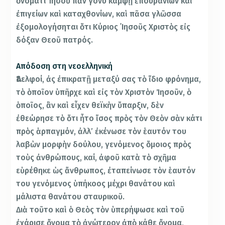
ὀνόματι Ἰησοῦ πᾶν γόνυ κάμψῃ ἐπουρανίων καὶ
ἐπιγείων καὶ καταχθονίων, καὶ πᾶσα γλῶσσα
ἐξομολογήσηται ὅτι Κύριος ᾿Ιησοῦς Χριστὸς εἰς
δόξαν Θεοῦ πατρός.
Απόδοση στη νεοελληνική
Ἀδελφοί, ἀς ἐπικρατῇ μεταξύ σας τὸ ἴδιο φρόνημα,
τὸ ὁποῖον ὑπῆρχε καὶ εἰς τὸν Χριστὸν Ἰησοῦν, ὁ
ὁποῖος, ἂν καὶ εἶχεν θεϊκὴν ὕπαρξιν, δὲν
ἐθεώρησε τὸ ὅτι ἦτο ἴσος πρὸς τὸν Θεὸν σὰν κάτι
πρὸς ἁρπαγμόν, ἀλλ’ ἐκένωσε τὸν ἑαυτόν του
λαβὼν μορφὴν δούλου, γενόμενος ὅμοιος πρὸς
τοὺς ἀνθρώπους, καί, ἀφοῦ κατὰ τὸ σχῆμα
εὑρέθηκε ὡς ἄνθρωπος, ἐταπείνωσε τὸν ἑαυτόν
του γενόμενος ὑπήκοος μέχρι θανάτου καὶ
μάλιστα θανάτου σταυρικοῦ.
Διὰ τοῦτο καὶ ὁ Θεὸς τὸν ὑπερήψωσε καὶ τοῦ
ἐχάρισε ὄνομα τὸ ἀνώτερον ἀπὸ κάθε ὄνομα,