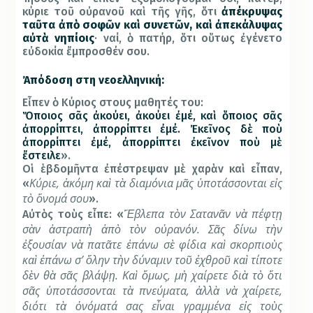
κύριε τοῦ οὐρανοῦ καὶ τῆς γῆς, ὅτι
ἀπέκρυψας
ταῦτα ἀπὸ σοφῶν καὶ συνετῶν, καὶ ἀπεκάλυψας
αὐτὰ νηπίοις
· ναί, ὁ πατήρ, ὅτι οὕτως ἐγένετο
εὐδοκία ἔμπροσθέν σου.
Ἀπόδοση στη νεοελληνική:
Εἶπεν ὁ Κύριος στους μαθητές του:
Ὅποιος σᾶς ἀκούει, ἀκούει ἐμέ, καὶ ὅποιος σᾶς
ἀπορρίπτει, ἀπορρίπτει ἐμέ. Ἐκεῖνος δὲ ποὺ
ἀπορρίπτει ἐμέ, ἀπορρίπτει ἐκεῖνον ποὺ μὲ
ἔστειλε
».
Οἱ ἑβδομῆντα ἐπέστρεψαν μὲ χαρὰν καὶ εἶπαν,
Κύριε, ἀκόμη καὶ τὰ διαμόνια μᾶς ὑποτάσσονται εἰς
«
τὸ ὄνομά σου
».
Ἔβλεπα τὸν Σατανᾶν νὰ πέφτῃ
Αὐτὸς τοὺς εἶπε: «
σὰν ἀστραπὴ ἀπὸ τὸν οὐρανόν. Σᾶς δίνω τὴν
ἐξουσίαν νὰ πατᾶτε ἐπάνω σὲ φίδια καὶ σκορπιοὺς
καὶ ἐπάνω σ’ ὅλην τὴν δύναμιν τοῦ ἐχθροῦ καὶ τίποτε
δὲν θὰ σᾶς βλάψῃ. Καὶ ὅμως, μὴ χαίρετε διὰ τὸ ὅτι
σᾶς ὑποτάσσονται τὰ πνεύματα, ἀλλὰ νὰ χαίρετε,
διότι τὰ ὀνόματά σας εἶναι γραμμένα εἰς τοὺς