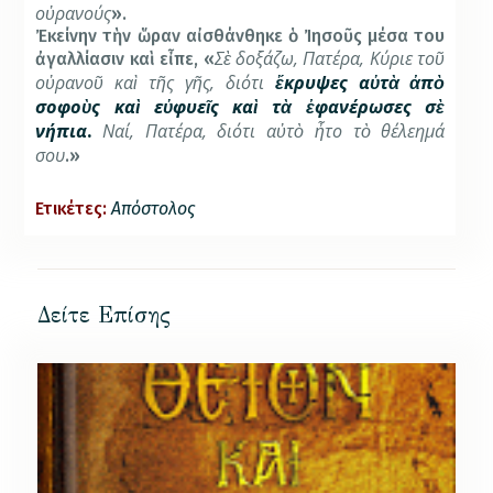
οὐρανούς
».
Ἐκείνην τὴν ὥραν αἰσθάνθηκε ὁ Ἰησοῦς μέσα του
Σὲ δοξάζω, Πατέρα, Κύριε τοῦ
ἀγαλλίασιν καὶ εἶπε, «
οὐρανοῦ καὶ τῆς γῆς, διότι
ἔκρυψες αὐτὰ ἀπὸ
σοφοὺς καὶ εὐφυεῖς καὶ τὰ ἐφανέρωσες σὲ
νήπια
Ναί, Πατέρα, διότι αὐτὸ ἦτο τὸ θέλεημά
.
σου
.
»
Ετικέτες:
Απόστολος
Δείτε Επίσης