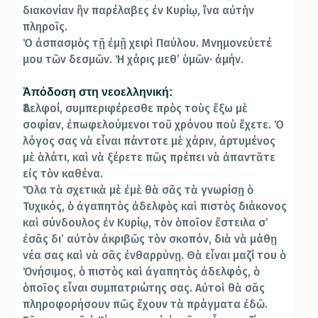
διακονίαν ἣν παρέλαβες ἐν Κυρίῳ, ἵνα αὐτὴν
πληροῖς.
Ὁ ἀσπασμὸς τῇ ἐμῇ χειρὶ Παύλου. Μνημονεύετέ
μου τῶν δεσμῶν. Ἡ χάρις μεθ’ ὑμῶν· ἀμήν.
Ἀπόδοση στη νεοελληνική:
Ἀδελφοί, συμπεριφέρεσθε πρὸς τοὺς ἔξω μὲ
σοφίαν, ἐπωφελούμενοι τοῦ χρόνου ποὺ ἔχετε. Ὁ
λόγος σας νὰ εἶναι πάντοτε μὲ χάριν, ἀρτυμένος
μὲ ἁλάτι, καὶ νὰ ξέρετε πῶς πρέπει νὰ ἀπαντᾶτε
εἰς τὸν καθένα.
Ὅλα τὰ σχετικὰ μὲ ἐμὲ θὰ σᾶς τὰ γνωρίσῃ ὁ
Τυχικός, ὁ ἀγαπητὸς ἀδελφὸς καὶ πιστὸς διάκονος
καὶ σύνδουλος ἐν Κυρίῳ, τὸν ὁποῖον ἔστειλα σ’
ἐσᾶς δι’ αὐτὸν ἀκριβῶς τὸν σκοπόν, διὰ νὰ μάθῃ
νέα σας καὶ νὰ σᾶς ἐνθαρρύνῃ. Θὰ εἶναι μαζί του ὁ
Ὀνήσιμος, ὁ πιστὸς καὶ ἀγαπητὸς ἀδελφός, ὁ
ὁποῖος εἶναι συμπατριώτης σας. Αὐτοὶ θὰ σᾶς
πληροφορήσουν πῶς ἔχουν τὰ πράγματα ἐδῶ.