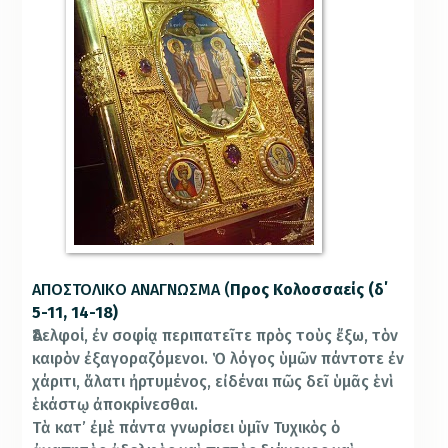
ΑΠΟΣΤΟΛΙΚΟ ΑΝΑΓΝΩΣΜΑ (
Προς Κολοσσαείς (δ΄
5-11, 14-18)
Ἀδελφοί, ἐν σοφίᾳ περιπατεῖτε πρὸς τοὺς ἔξω, τὸν
καιρὸν ἐξαγοραζόμενοι. Ὁ λόγος ὑμῶν πάντοτε ἐν
χάριτι, ἅλατι ἠρτυμένος, εἰδέναι πῶς δεῖ ὑμᾶς ἑνὶ
ἑκάστῳ ἀποκρίνεσθαι.
Τὰ κατ’ ἐμὲ πάντα γνωρίσει ὑμῖν Τυχικὸς ὁ