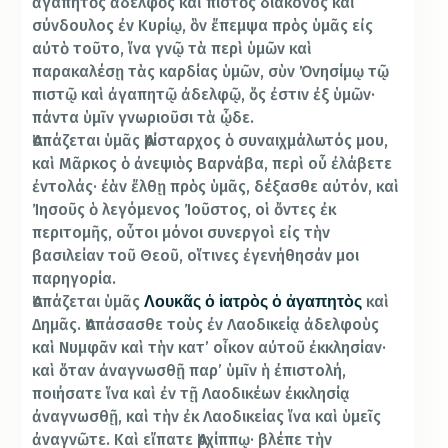
ἀγαπητὸς ἀδελφὸς καὶ πιστὸς διάκονος καὶ
σύνδουλος ἐν Κυρίῳ, ὃν ἔπεμψα πρὸς ὑμᾶς εἰς
αὐτὸ τοῦτο, ἵνα γνῷ τὰ περὶ ὑμῶν καὶ
παρακαλέσῃ τὰς καρδίας ὑμῶν, σὺν Ὀνησίμῳ τῷ
πιστῷ καὶ ἀγαπητῷ ἀδελφῷ, ὅς ἐστιν ἐξ ὑμῶν·
πάντα ὑμῖν γνωριοῦσι τὰ ᾧδε.
Ἀσπάζεται ὑμᾶς Ἀρίσταρχος ὁ συναιχμάλωτός μου,
καὶ Μᾶρκος ὁ ἀνεψιὸς Βαρνάβα, περὶ οὗ ἐλάβετε
ἐντολάς· ἐὰν ἔλθῃ πρὸς ὑμᾶς, δέξασθε αὐτόν, καὶ
Ἰησοῦς ὁ λεγόμενος Ἰοῦστος, οἱ ὄντες ἐκ
περιτομῆς, οὗτοι μόνοι συνεργοὶ εἰς τὴν
βασιλείαν τοῦ Θεοῦ, οἵτινες ἐγενήθησάν μοι
παρηγορία.
Ἀσπάζεται ὑμᾶς
καὶ
Λουκᾶς ὁ ἰατρὸς ὁ ἀγαπητὸς
Δημᾶς. Ἀσπάσασθε τοὺς ἐν Λαοδικείᾳ ἀδελφοὺς
καὶ Νυμφᾶν καὶ τὴν κατ’ οἶκον αὐτοῦ ἐκκλησίαν·
καὶ ὅταν ἀναγνωσθῇ παρ’ ὑμῖν ἡ ἐπιστολή,
ποιήσατε ἵνα καὶ ἐν τῇ Λαοδικέων ἐκκλησίᾳ
ἀναγνωσθῇ, καὶ τὴν ἐκ Λαοδικείας ἵνα καὶ ὑμεῖς
ἀναγνῶτε. Καὶ εἴπατε Ἀρχίππῳ· βλέπε τὴν