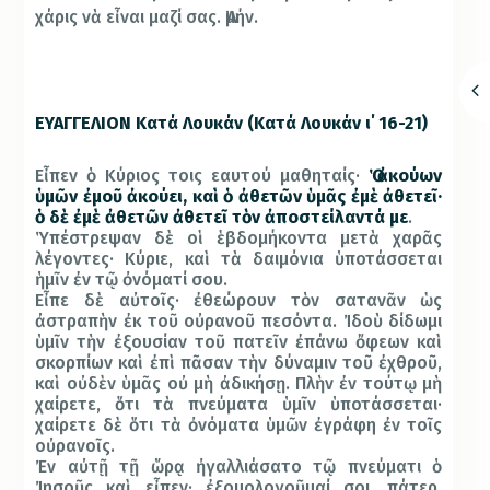
χάρις νὰ εἶναι μαζί σας. Ἀμήν.
ΕΥΑΓΓΕΛΙΟΝ Κατά Λουκάν (
Κατά Λουκάν ι΄ 16-21)
Εἶπεν ὁ Κύριος τοις εαυτού μαθηταίς·
Ὁ ἀκούων
ὑμῶν ἐμοῦ ἀκούει, καὶ ὁ ἀθετῶν ὑμᾶς ἐμὲ ἀθετεῖ·
ὁ δὲ ἐμὲ ἀθετῶν ἀθετεῖ τὸν ἀποστείλαντά με
.
Ὑπέστρεψαν δὲ οἱ ἑβδομήκοντα μετὰ χαρᾶς
λέγοντες· Κύριε, καὶ τὰ δαιμόνια ὑποτάσσεται
ἡμῖν ἐν τῷ ὀνόματί σου.
Εἶπε δὲ αὐτοῖς· ἐθεώρουν τὸν σατανᾶν ὡς
ἀστραπὴν ἐκ τοῦ οὐρανοῦ πεσόντα. Ἰδοὺ δίδωμι
ὑμῖν τὴν ἐξουσίαν τοῦ πατεῖν ἐπάνω ὄφεων καὶ
σκορπίων καὶ ἐπὶ πᾶσαν τὴν δύναμιν τοῦ ἐχθροῦ,
καὶ οὐδὲν ὑμᾶς οὐ μὴ ἀδικήσῃ. Πλὴν ἐν τούτῳ μὴ
χαίρετε, ὅτι τὰ πνεύματα ὑμῖν ὑποτάσσεται·
χαίρετε δὲ ὅτι τὰ ὀνόματα ὑμῶν ἐγράφη ἐν τοῖς
οὐρανοῖς.
Ἐν αὐτῇ τῇ ὥρᾳ ἠγαλλιάσατο τῷ πνεύματι ὁ
Ἰησοῦς καὶ εἶπεν· ἐξομολογοῦμαί σοι, πάτερ,