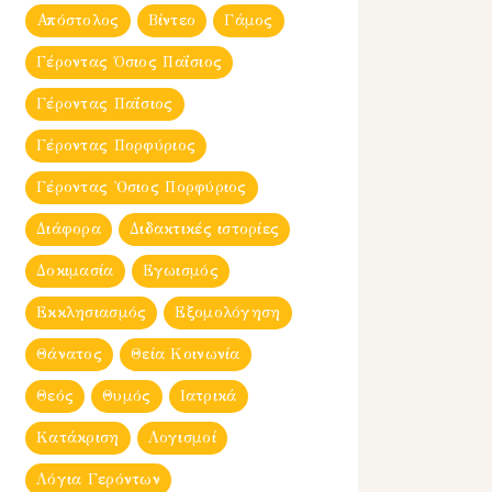
Απόστολος
Βίντεο
Γάμος
Γέροντας Όσιος Παΐσιος
Γέροντας Παΐσιος
Γέροντας Πορφύριος
Γέροντας Ὀσιος Πορφύριος
Διάφορα
Διδακτικές ιστορίες
Δοκιμασία
Εγωισμός
Εκκλησιασμός
Εξομολόγηση
Θάνατος
Θεία Κοινωνία
Θεός
Θυμός
Ιατρικά
Κατάκριση
Λογισμοί
Λόγια Γερόντων