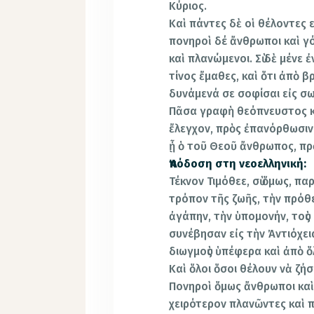
Κύριος.
Καὶ πάντες δὲ οἱ θέλοντες 
πονηροὶ δέ ἄνθρωποι καὶ γ
καὶ πλανώμενοι. Σὺ δὲ μένε 
τίνος ἔμαθες, καὶ ὅτι ἀπὸ 
δυνάμενά σε σοφίσαι εἰς σω
Πᾶσα γραφὴ θεόπνευστος κα
ἔλεγχον, πρὸς ἐπανόρθωσιν,
ᾖ ὁ τοῦ Θεοῦ ἄνθρωπος, πρ
Ἀπόδοση στη νεοελληνική:
Τέκνον Τιμόθεε, σὺ ὅμως, π
τρόπον τῆς ζωῆς, τὴν πρόθε
ἀγάπην, τὴν ὑπομονήν, τοὺς
συνέβησαν εἰς τὴν Ἀντιόχεια
διωγμοὺς ὑπέφερα καὶ ἀπὸ ὅ
Καὶ ὅλοι ὅσοι θέλουν νὰ ζή
Πονηροὶ ὅμως ἄνθρωποι κα
χειρότερον πλανῶντες καὶ πλ