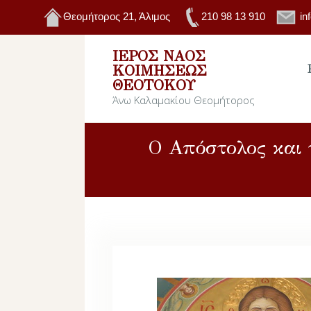
Θεομήτορος 21, Άλιμος
210 98 13 910
in
ΙΕΡΌΣ ΝΑΌΣ
ΚΟΙΜΉΣΕΩΣ
ΘΕΟΤΌΚΟΥ
Άνω Καλαμακίου Θεομήτορος
Ο Απόστολος και 