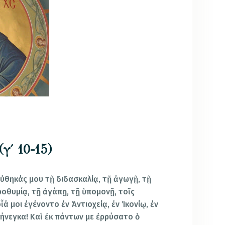
(γ΄ 10-15)
ούθηκάς μου τῇ διδασκαλίᾳ, τῇ ἀγωγῇ, τῇ
κροθυμίᾳ, τῇ ἀγάπῃ, τῇ ὑπομονῇ, τοῖς
ἷά μοι ἐγένοντο ἐν Ἀντιοχείᾳ, ἐν Ἰκονίῳ, ἐν
πήνεγκα! Καὶ ἐκ πάντων με ἐρρύσατο ὁ