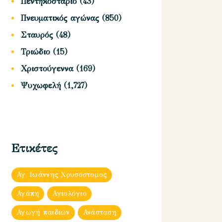
Πεντηκοστάριο
(43)
Πνευματικός αγώνας
(850)
Σταυρός
(48)
Τριώδιο
(15)
Χριστούγεννα
(169)
Ψυχωφελή
(1,727)
Ετικέτες
Αγ. Ιωάννης Χρυσόστομος
Αγάπη
Αγιολόγιο
Αγωγή παιδιών
Ανάσταση