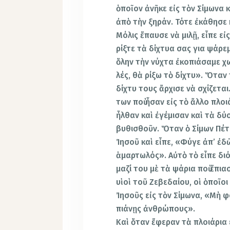
ὁποῖον ἀνῆκε εἰς τὸν Σίμωνα
ἀπὸ τὴν ξηράν. Τότε ἐκάθησε 
Μόλις ἔπαυσε νὰ μιλῇ, εἶπε εἰ
ρίξτε τὰ δίχτυα σας για ψάρε
ὅλην τὴν νύχτα ἐκοπιάσαμε χωρ
λές, θὰ ρίξω τὸ δίχτυ». Ὅταν
δίχτυ τους ἄρχισε νὰ σχίζετα
των ποὺ ἦσαν εἰς τὸ ἄλλο πλοι
ἦλθαν καὶ ἐγέμισαν καὶ τὰ δύ
βυθισθοῦν. Ὅταν ὁ Σίμων Πέτρ
Ἰησοῦ καὶ εἶπε, «Φύγε ἀπ’ ἐδῶ
ἁμαρτωλός». Αὐτὸ τὸ εἶπε διό
μαζί του μὲ τὰ ψάρια ποὺ ἔπια
υἱοὶ τοῦ Ζεβεδαίου, οἱ ὁποῖοι
Ἰησοῦς εἰς τὸν Σίμωνα, «Μὴ φ
πιάνῃς ἀνθρώπους».
Καὶ ὅταν ἔφεραν τὰ πλοιάρια 