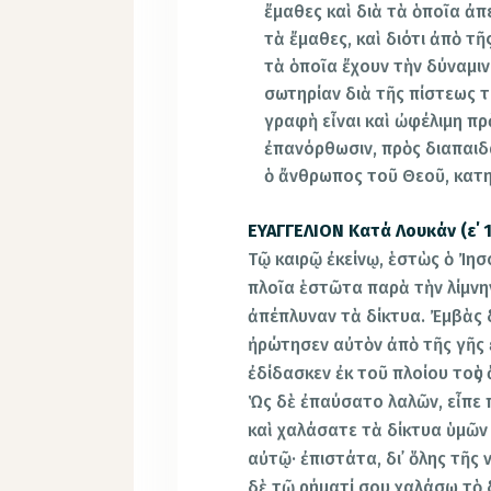
ἔμαθες καὶ διὰ τὰ ὁποῖα ἀπ
τὰ ἔμαθες, καὶ διότι ἀπὸ τῆ
τὰ ὁποῖα ἔχουν τὴν δύναμιν
σωτηρίαν διὰ τῆς πίστεως 
γραφὴ εἶναι καὶ ὠφέλιμη πρ
ἐπανόρθωσιν, πρὸς διαπαιδα
ὁ ἄνθρωπος τοῦ Θεοῦ, κατη
ΕΥΑΓΓΕΛΙΟΝ Κατά Λουκάν (ε΄ 1
Τῷ καιρῷ ἐκείνῳ, ἑστὼς ὁ Ἰησ
πλοῖα ἑστῶτα παρὰ τὴν λίμνην
ἀπέπλυναν τὰ δίκτυα. Ἐμβὰς δ
ἠρώτησεν αὐτὸν ἀπὸ τῆς γῆς 
ἐδίδασκεν ἐκ τοῦ πλοίου τοὺς 
Ὡς δὲ ἐπαύσατο λαλῶν, εἶπε 
καὶ χαλάσατε τὰ δίκτυα ὑμῶν 
αὐτῷ· ἐπιστάτα, δι᾿ ὅλης τῆς
δὲ τῷ ρήματί σου χαλάσω τὸ 