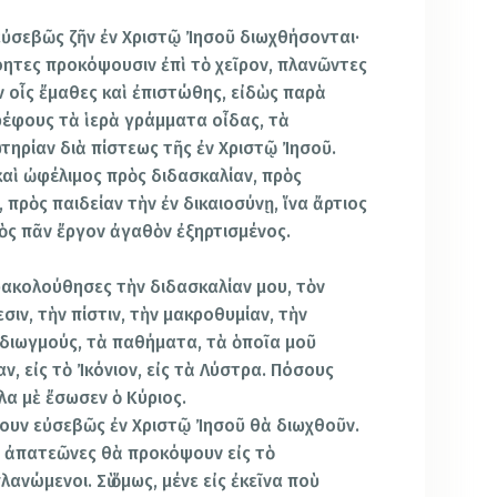
εὐσεβῶς ζῆν ἐν Χριστῷ Ἰησοῦ διωχθήσονται·
όητες προκόψουσιν ἐπὶ τὸ χεῖρον, πλανῶντες
ἐν οἷς ἔμαθες καὶ ἐπιστώθης, εἰδὼς παρὰ
βρέφους τὰ ἱερὰ γράμματα οἶδας, τὰ
τηρίαν διὰ πίστεως τῆς ἐν Χριστῷ Ἰησοῦ.
ὶ ὠφέλιμος πρὸς διδασκαλίαν, πρὸς
 πρὸς παιδείαν τὴν ἐν δικαιοσύνῃ, ἵνα ἄρτιος
ὸς πᾶν ἔργον ἀγαθὸν ἐξηρτισμένος.
αρακολούθησες τὴν διδασκαλίαν μου, τὸν
σιν, τὴν πίστιν, τὴν μακροθυμίαν, τὴν
 διωγμούς, τὰ παθήματα, τὰ ὁποῖα μοῦ
ν, εἰς τὸ Ἰκόνιον, εἰς τὰ Λύστρα. Πόσους
λα μὲ ἔσωσεν ὁ Κύριος.
σουν εὐσεβῶς ἐν Χριστῷ Ἰησοῦ θὰ διωχθοῦν.
ὶ ἀπατεῶνες θὰ προκόψουν εἰς τὸ
ανώμενοι. Σὺ ὅμως, μένε εἰς ἐκεῖνα ποὺ