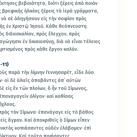
έκτησες βεβαιότητα, διότι ξέρεις ἀπὸ ποιὸν
ς βρεφικῆς ἡλικίας ξέρεις τὰ ἱερὰ γράμματα,
 νὰ σὲ ὁδηγήσουν εἰς τὴν σοφίαν πρὸς
τῆς ἐν Χριστῷ Ἰησοῦ. Κάθε θεόπνευστη
ὸς διδασκαλίαν, πρὸς ἔλεγχον, πρὸς
γώγησιν ἐν δικαιοσύνῃ, διὰ νὰ εἶναι τέλειος
ρτισμένος πρὸς κάθε ἔργον καλόν.
-11)
οῦς παρὰ τὴν λίμνην Γεννησαρέτ, εἶδε δύο
· οἱ δὲ ἁλιεῖς ἀποβάντες ἀπ᾿ αὐτῶν
ὲ εἰς ἓν τῶν πλοίων, ὃ ἦν τοῦ Σίμωνος,
ἐπαναγαγεῖν ὀλίγον· καὶ καθίσας
ὄχλους.
πρὸς τὸν Σίμωνα· ἐπανάγαγε εἰς τὸ βάθος
εἰς ἄγραν. Καὶ ἀποκριθεὶς ὁ Σίμων εἶπεν
 νυκτὸς κοπιάσαντες οὐδὲν ἐλάβομεν· ἐπὶ
δίκτυον. Καὶ τοῦτο ποιήσαντες