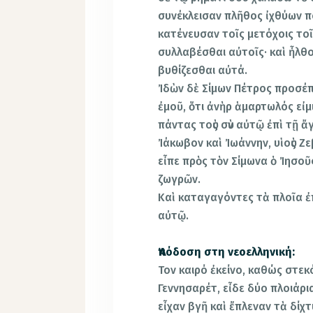
συνέκλεισαν πλῆθος ἰχθύων π
κατένευσαν τοῖς μετόχοις το
συλλαβέσθαι αὐτοῖς· καὶ ἦλθ
βυθίζεσθαι αὐτά.
Ἰδὼν δὲ Σίμων Πέτρος προσέπ
ἐμοῦ, ὅτι ἀνὴρ ἁμαρτωλός εἰμ
πάντας τοὺς σὺν αὐτῷ ἐπὶ τῇ 
Ἰάκωβον καὶ Ἰωάννην, υἱοὺς Ζε
εἶπε πρὸς τὸν Σίμωνα ὁ Ἰησο
ζωγρῶν.
Καὶ καταγαγόντες τὰ πλοῖα ἐ
αὐτῷ.
Ἀπόδοση στη νεοελληνική:
Τον καιρό ἐκείνο, καθώς στεκ
Γεννησαρέτ, εἶδε δύο πλοιάρια
εἶχαν βγῆ καὶ ἔπλεναν τὰ δίχτ