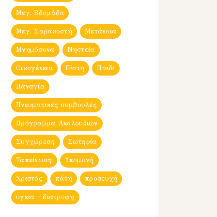
Μεγ. Βδομἀδα
Μεγ. Σαρακοστή
Μετάνοια
Μνημόσυνα
Νηστεία
Οικογένεια
Πίστη
Παιδί
Παναγία
Πνευματικές συμβουλές
Πρόγραμμα Ακολουθιών
Συγχώρεση
Σωτηρία
Ταπείνωση
Υπομονή
Χριστός
πάθη
προσευχή
υγεια - διατροφη