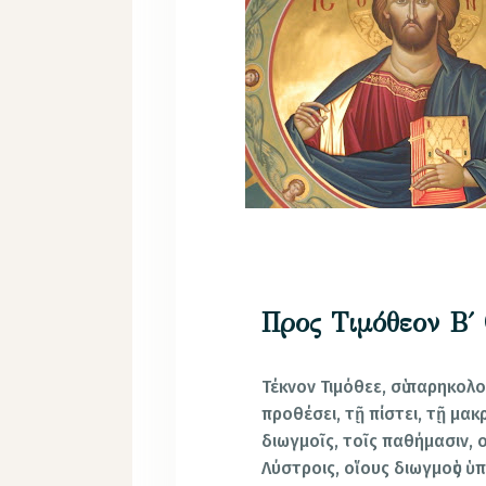
Προς Τιμόθεον Β΄ 
Τέκνον Τιμόθεε, σὺ παρηκολ
προθέσει, τῇ πίστει, τῇ μα
διωγμοῖς, τοῖς παθήμασιν, ο
Λύστροις, οἵους διωγμοὺς ὑ