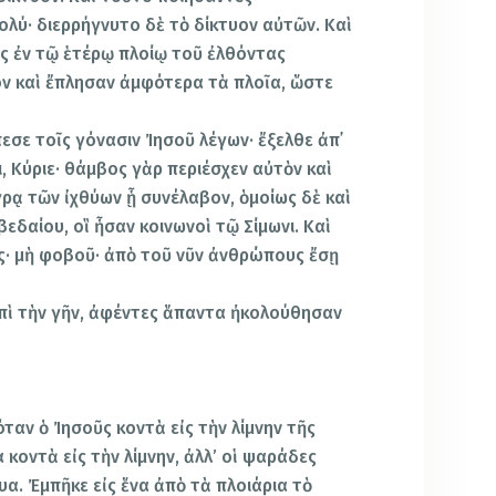
ολύ· διερρήγνυτο δὲ τὸ δίκτυον αὐτῶν. Καὶ
ῖς ἐν τῷ ἑτέρῳ πλοίῳ τοῦ ἐλθόντας
ον καὶ ἔπλησαν ἀμφότερα τὰ πλοῖα, ὥστε
εσε τοῖς γόνασιν Ἰησοῦ λέγων· ἔξελθε ἀπ᾿
ι, Κύριε· θάμβος γὰρ περιέσχεν αὐτὸν καὶ
ἄγρᾳ τῶν ἰχθύων ᾗ συνέλαβον, ὁμοίως δὲ καὶ
βεδαίου, οἳ ἦσαν κοινωνοὶ τῷ Σίμωνι. Καὶ
ῦς· μὴ φοβοῦ· ἀπὸ τοῦ νῦν ἀνθρώπους ἔσῃ
πὶ τὴν γῆν, ἀφέντες ἅπαντα ἠκολούθησαν
όταν ὁ Ἰησοῦς κοντὰ εἰς τὴν λίμνην τῆς
 κοντὰ εἰς τὴν λίμνην, ἀλλ’ οἱ ψαράδες
υα. Ἐμπῆκε εἰς ἕνα ἀπὸ τὰ πλοιάρια τὸ