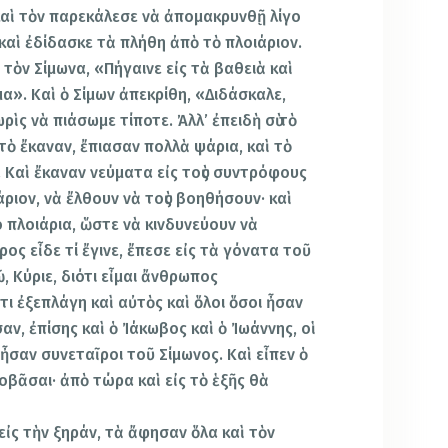
 καὶ τὸν παρεκάλεσε νὰ ἀπομακρυνθῇ λίγο
καὶ ἐδίδασκε τὰ πλήθη ἀπὸ τὸ πλοιάριον.
ς τὸν Σίμωνα, «Πήγαινε εἰς τὰ βαθειὰ καὶ
μα». Καὶ ὁ Σίμων ἀπεκρίθη, «Διδάσκαλε,
ὶς νὰ πιάσωμε τίποτε. Ἀλλ’ ἐπειδὴ σὺ τὸ
 τὸ ἔκαναν, ἔπιασαν πολλὰ ψάρια, καὶ τὸ
ι. Καὶ ἔκαναν νεύματα εἰς τοὺς συντρόφους
άριον, νὰ ἔλθουν νὰ τοὺς βοηθήσουν· καὶ
ο πλοιάρια, ὥστε νὰ κινδυνεύουν νὰ
ος εἶδε τί ἔγινε, ἔπεσε εἰς τὰ γόνατα τοῦ
, Κύριε, διότι εἶμαι ἄνθρωπος
τι ἐξεπλάγη καὶ αὐτὸς καὶ ὅλοι ὅσοι ἦσαν
σαν, ἐπίσης καὶ ὁ Ἰάκωβος καὶ ὁ Ἰωάννης, οἱ
 ἦσαν συνεταῖροι τοῦ Σίμωνος. Καὶ εἶπεν ὁ
οβᾶσαι· ἀπὸ τώρα καὶ εἰς τὸ ἑξῆς θὰ
εἰς τὴν ξηράν, τὰ ἄφησαν ὅλα καὶ τὸν