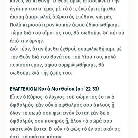
κανεὶς νὰ πεθάνῃ. Ὁ Θεὸς ὅμως ἀποδεικνύει τὴν
ἀγάπην του σ’ ἐμᾶς μὲ τὸ ὅτι, ἐνῷ ἐμεῖς ἤμεθα
ἀκόμη ἁμαρτωλοί, ὁ Χριστὸς ἐπέθανε γιὰ μᾶς.
Πολὺ περισσότερον λοιπὸν ἀφοῦ ἐδικαιωθήκαμε
τώρα διὰ τοῦ αἵματός του, θὰ σωθοῦμε δι’ αὐτοῦ
ἀπὸ τὴν ὀργήν.
Διότι ἐάν, ὅταν ἤμεθα ἐχθροί, συμφιλιωθήκαμε μὲ
τὸν Θεὸν διὰ τοῦ θανάτου τοῦ Υἱοῦ του, πολὺ
περισσότερον, ἀφοῦ συμφιλιωθήκαμε, θὰ
σωθοῦμε διὰ τῆς ζωῆς του.
ΕΥΑΓΓΕΛΙΟΝ Κατά Ματθαίον (στ΄ 22-33)
Εἶπεν ὁ Κύριος· ὁ λύχνος τοῦ σώματός ἐστιν ὁ
ὀφθαλμός· ἐὰν οὖν ὁ ὀφθαλμός σου ἁπλοῦς ᾖ,
ὅλον τὸ σῶμά σου φωτεινόν ἔσται· ἐὰν δὲ ὁ
ὀφθαλμός σου πονηρὸς ᾖ, ὅλον τὸ σῶμά σου
σκοτεινὸν ἔσται. Εἰ οὖν τὸ φῶς τὸ ἐν σοὶ σκότος
ἐστί, τὸ σκότος πόσον;