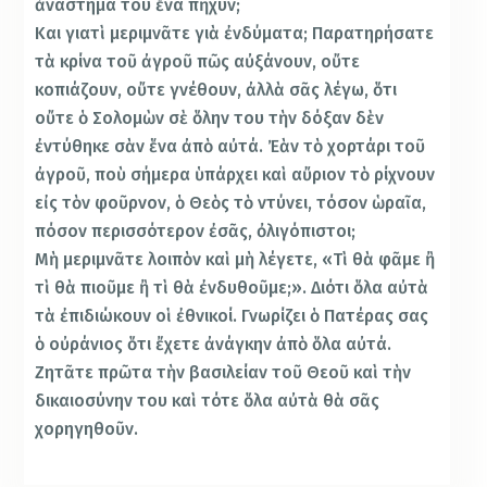
ἀνάστημά του ἕνα πῆχυν;
Και γιατὶ μεριμνᾶτε γιὰ ἐνδύματα; Παρατηρήσατε
τὰ κρίνα τοῦ ἀγροῦ πῶς αὐξάνουν, οὔτε
κοπιάζουν, οὔτε γνέθουν, ἀλλὰ σᾶς λέγω, ὅτι
οὔτε ὁ Σολομὼν σὲ ὅλην του τὴν δόξαν δὲν
ἐντύθηκε σὰν ἕνα ἀπὸ αὐτά. Ἐὰν τὸ χορτάρι τοῦ
ἀγροῦ, ποὺ σήμερα ὑπάρχει καὶ αὔριον τὸ ρίχνουν
εἰς τὸν φοῦρνον, ὁ Θεὸς τὸ ντύνει, τόσον ὡραῖα,
πόσον περισσότερον ἐσᾶς, ὀλιγόπιστοι;
Μὴ μεριμνᾶτε λοιπὸν καὶ μὴ λέγετε, «Τὶ θὰ φᾶμε ἢ
τὶ θὰ πιοῦμε ἢ τὶ θὰ ἐνδυθοῦμε;». Διότι ὅλα αὐτὰ
τὰ ἐπιδιώκουν οἱ ἐθνικοί. Γνωρίζει ὁ Πατέρας σας
ὁ οὐράνιος ὅτι ἔχετε ἀνάγκην ἀπὸ ὅλα αὐτά.
Ζητᾶτε πρῶτα τὴν βασιλείαν τοῦ Θεοῦ καὶ τὴν
δικαιοσύνην του καὶ τότε ὅλα αὐτὰ θὰ σᾶς
χορηγηθοῦν.