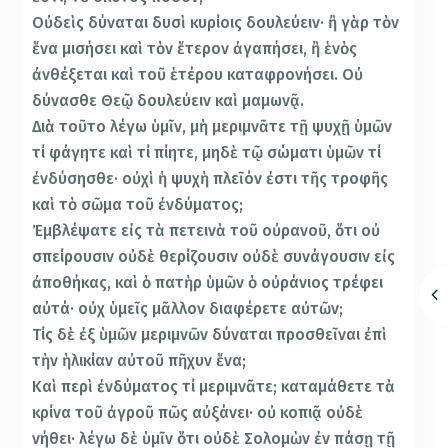
Οὐδεὶς δύναται δυσὶ κυρίοις δουλεύειν· ἢ γὰρ τὸν
ἕνα μισήσει καὶ τὸν ἕτερον ἀγαπήσει, ἢ ἑνὸς
ἀνθέξεται καὶ τοῦ ἑτέρου καταφρονήσει. Οὐ
δύνασθε Θεῷ δουλεύειν καὶ μαμωνᾷ.
Διὰ τοῦτο λέγω ὑμῖν, μὴ μεριμνᾶτε τῇ ψυχῇ ὑμῶν
τί φάγητε καὶ τί πίητε, μηδὲ τῷ σώματι ὑμῶν τί
ἐνδύσησθε· οὐχὶ ἡ ψυχὴ πλεῖόν ἐστι τῆς τροφῆς
καὶ τὸ σῶμα τοῦ ἐνδύματος;
Ἐμβλέψατε εἰς τὰ πετεινὰ τοῦ οὐρανοῦ, ὅτι οὐ
σπείρουσιν οὐδὲ θερίζουσιν οὐδὲ συνάγουσιν εἰς
ἀποθήκας, καὶ ὁ πατὴρ ὑμῶν ὁ οὐράνιος τρέφει
αὐτά· οὐχ ὑμεῖς μᾶλλον διαφέρετε αὐτῶν;
Τίς δὲ ἐξ ὑμῶν μεριμνῶν δύναται προσθεῖναι ἐπὶ
τὴν ἡλικίαν αὐτοῦ πῆχυν ἕνα;
Καὶ περὶ ἐνδύματος τί μεριμνᾶτε; καταμάθετε τὰ
κρίνα τοῦ ἀγροῦ πῶς αὐξάνει· οὐ κοπιᾷ οὐδὲ
νήθει· λέγω δὲ ὑμῖν ὅτι οὐδὲ Σολομὼν ἐν πάσῃ τῇ