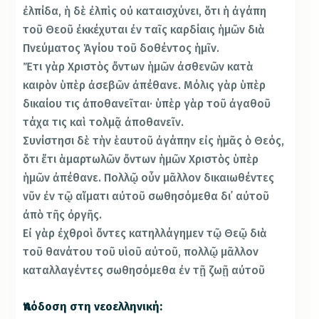
ἐλπίδα, ἡ δὲ ἐλπὶς οὐ καταισχύνει, ὅτι ἡ ἀγάπη
τοῦ Θεοῦ ἐκκέχυται ἐν ταῖς καρδίαις ἡμῶν διὰ
Πνεύματος Ἁγίου τοῦ δοθέντος ἡμῖν.
Ἔτι γὰρ Χριστὸς ὄντων ἡμῶν ἀσθενῶν κατὰ
καιρὸν ὑπὲρ ἀσεβῶν ἀπέθανε. Μόλις γὰρ ὑπὲρ
δικαίου τις ἀποθανεῖται· ὑπὲρ γὰρ τοῦ ἀγαθοῦ
τάχα τις καὶ τολμᾷ ἀποθανεῖν.
Συνίστησι δὲ τὴν ἑαυτοῦ ἀγάπην εἰς ἡμᾶς ὁ Θεός,
ὅτι ἔτι ἁμαρτωλῶν ὄντων ἡμῶν Χριστὸς ὑπὲρ
ἡμῶν ἀπέθανε. Πολλῷ οὖν μᾶλλον δικαιωθέντες
νῦν ἐν τῷ αἵματι αὐτοῦ σωθησόμεθα δι᾿ αὐτοῦ
ἀπὸ τῆς ὀργῆς.
Εἰ γὰρ ἐχθροὶ ὄντες κατηλλάγημεν τῷ Θεῷ διὰ
τοῦ θανάτου τοῦ υἱοῦ αὐτοῦ, πολλῷ μᾶλλον
καταλλαγέντες σωθησόμεθα ἐν τῇ ζωῇ αὐτοῦ
Ἀπόδοση στη νεοελληνική: