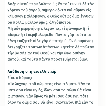
δόξῃ αὐτοῦ περιεβάλετο ὡς ἓν τούτων. Εἰ δὲ τὸν
χόρτον τοῦ ἀγροῦ, σήμερον ὄντα καὶ αὔριον εἰς
κλίβανον βαλλόμενον, ὁ Θεὸς οὕτως ἀμφιέννυσιν,
οὐ πολλῷ μᾶλλον ὑμᾶς, ὀλιγόπιστοι;
Μὴ οὖν μεριμνήσητε λέγοντες, τί φάγωμεν ἢ τί
πίωμεν ἢ τί περιβαλώμεθα; Πάντα γὰρ ταῦτα τὰ
ἔθνη ἐπιζητεῖ· οἶδε γὰρ ὁ πατὴρ ὑμῶν ὁ οὐράνιος
ὅτι χρῄζετε τούτων ἁπάντων. Ζητεῖτε δὲ πρῶτον
τὴν βασιλείαν τοῦ Θεοῦ καὶ τὴν δικαιοσύνην
αὐτοῦ, καὶ ταῦτα πάντα προστεθήσεται ὑμῖν.
Απόδοση στη νεοελληνική:
Εἶπε ο Κύριος:
«Τὸ λυχνάρι τοῦ σώματος εἶναι τὸ μάτι. Ἐὰν τὸ
μάτι σου εἶναι ὑγιές, ὅλον σου το σῶμα θὰ εἶναι
φωτεινόν. Ἐὰν ὅμως τὸ μάτι σου ἀσθενῇ, τότε
ὅλον τὸ σῶμα σου θὰ εἶναι σκοτεινόν. Ἀλλὰ ἐὰν τὸ