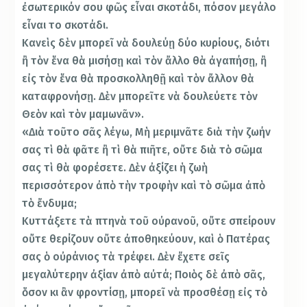
ἐσωτερικόν σου φῶς εἶναι σκοτάδι, πόσον μεγάλο
εἶναι το σκοτάδι.
Κανεὶς δὲν μπορεῖ νὰ δουλεύῃ δύο κυρίους, διότι
ἢ τὸν ἕνα θὰ μισήσῃ καὶ τὸν ἄλλο θὰ ἀγαπήσῃ, ἢ
εἰς τὸν ἕνα θὰ προσκολληθῇ καὶ τὸν ἄλλον θὰ
καταφρονήσῃ. Δὲν μπορεῖτε νὰ δουλεύετε τὸν
Θεὸν καὶ τὸν μαμωνᾶν».
«Διὰ τοῦτο σᾶς λέγω, Μὴ μεριμνᾶτε διὰ τὴν ζωήν
σας τὶ θὰ φᾶτε ἢ τὶ θὰ πιῆτε, οὔτε διὰ τὸ σῶμα
σας τὶ θὰ φορέσετε. Δὲν ἀξίζει ἡ ζωὴ
περισσότερον ἀπὸ τὴν τροφὴν καὶ τὸ σῶμα ἀπὸ
τὸ ἔνδυμα;
Κυττάξετε τὰ πτηνὰ τοῦ οὐρανοῦ, οὔτε σπείρουν
οὔτε θερίζουν οὔτε ἀποθηκεύουν, καὶ ὁ Πατέρας
σας ὁ οὐράνιος τὰ τρέφει. Δὲν ἔχετε σεῖς
μεγαλύτερην ἀξίαν ἀπὸ αὐτά; Ποιὸς δὲ ἀπὸ σᾶς,
ὅσον κι ἂν φροντίσῃ, μπορεῖ νὰ προσθέσῃ εἰς τὸ