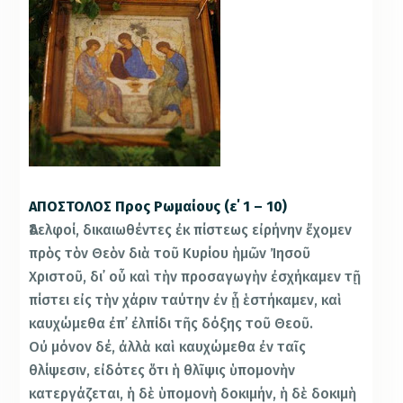
ΑΠΟΣΤΟΛΟΣ Προς Ρωμαίους (ε΄ 1 – 10)
Ἀδελφοί, δικαιωθέντες ἐκ πίστεως εἰρήνην ἔχομεν
πρὸς τὸν Θεὸν διὰ τοῦ Κυρίου ἡμῶν Ἰησοῦ
Χριστοῦ, δι᾿ οὗ καὶ τὴν προσαγωγὴν ἐσχήκαμεν τῇ
πίστει εἰς τὴν χάριν ταύτην ἐν ᾗ ἑστήκαμεν, καὶ
καυχώμεθα ἐπ᾿ ἐλπίδι τῆς δόξης τοῦ Θεοῦ.
Οὐ μόνον δέ, ἀλλὰ καὶ καυχώμεθα ἐν ταῖς
θλίψεσιν, εἰδότες ὅτι ἡ θλῖψις ὑπομονὴν
κατεργάζεται, ἡ δὲ ὑπομονὴ δοκιμήν, ἡ δὲ δοκιμὴ