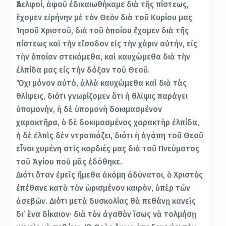
Ἀδελφοί, ἀφοῦ ἐδικαιωθήκαμε διὰ τῆς πίστεως,
ἔχομεν εἰρήνην μὲ τὸν Θεὸν διὰ τοῦ Κυρίου μας
Ἰησοῦ Χριστοῦ, διὰ τοῦ ὁποίου ἔχομεν διὰ τῆς
πίστεως καὶ τὴν εἴσοδον εἰς τὴν χάριν αὐτήν, εἰς
τὴν ὁποίαν στεκόμεθα, καὶ καυχώμεθα διὰ τὴν
ἐλπίδα μας εἰς τὴν δόξαν τοῦ Θεοῦ.
Ὄχι μόνον αὐτό, ἀλλὰ καυχώμεθα καὶ διᾶ τὰς
θλίψεις, διότι γνωρίζομεν ὅτι ἡ θλῖψις παράγει
ὑπομονήν, ἡ δὲ ὑπομονὴ δοκιμασμένον
χαρακτῆρα, ὁ δὲ δοκιμασμένος χαρακτὴρ ἐλπίδα,
ἡ δὲ ἐλπὶς δὲν ντροπιάζει, διότι ἡ ἀγάπη τοῦ Θεοῦ
εἶναι χυμένη στὶς καρδιές μας διὰ τοῦ Πνεύματος
τοῦ Ἁγίου ποὺ μᾶς ἐδόθηκε.
Διότι ὅταν ἐμεῖς ἤμεθα ἀκόμη ἀδύνατοι, ὁ Χριστὸς
ἐπέθανε κατὰ τὸν ὡρισμένον καιρόν, ὑπὲρ τῶν
ἀσεβῶν. Διότι μετὰ δυσκολίας θὰ πεθάνῃ κανεὶς
δι’ ἕνα δίκαιον· διὰ τὸν ἀγαθὸν ἴσως νὰ τολμήσῃ