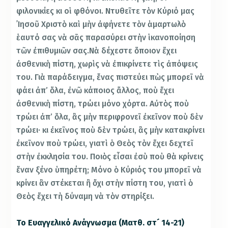
φιλονικίες κι οἱ φθόνοι. Ντυθεῖτε τὸν Κύριό μας
᾿Ιησοῦ Χριστὸ καὶ μὴν ἀφήνετε τὸν ἁμαρτωλὸ
ἑαυτό σας νὰ σᾶς παρασύρει στὴν ἱκανοποίηση
τῶν ἐπιθυμιῶν σας.Νὰ δέχεστε ὅποιον ἔχει
ἀσθενικὴ πίστη, χωρὶς νὰ ἐπικρίνετε τὶς ἀπόψεις
του. Γιὰ παράδειγμα, ἕνας πιστεύει πὼς μπορεῖ νὰ
φάει ἀπ’ ὅλα, ἐνῶ κάποιος ἄλλος, ποὺ ἔχει
ἀσθενικὴ πίστη, τρώει μόνο χόρτα. Αὐτὸς ποὺ
τρώει ἀπ’ ὅλα, ἂς μὴν περιφρονεῖ ἐκεῖνον ποὺ δὲν
τρώει· κι ἐκεῖνος ποὺ δὲν τρώει, ἂς μὴν κατακρίνει
ἐκεῖνον ποὺ τρώει, γιατὶ ὁ Θεὸς τὸν ἔχει δεχτεῖ
στὴν ἐκκλησία του. Ποιὸς εἶσαι ἐσὺ ποὺ θὰ κρίνεις
ἕναν ξένο ὑπηρέτη; Μόνο ὁ Κύριός του μπορεῖ νὰ
κρίνει ἂν στέκεται ἢ ὄχι στὴν πίστη του, γιατὶ ὁ
Θεὸς ἔχει τὴ δύναμη νὰ τὸν στηρίξει.
Το Ευαγγελικό Ανάγνωσμα (Ματθ. στ´ 14-21)