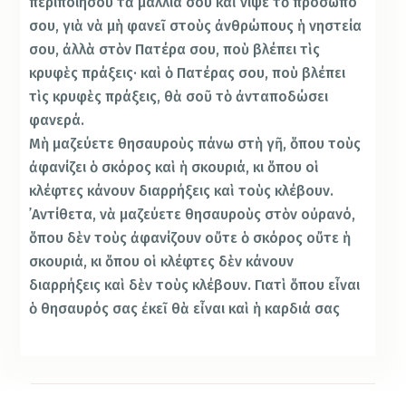
περιποιήσου τὰ μαλλιά σου καὶ νίψε τὸ πρόσωπό
σου, γιὰ νὰ μὴ φανεῖ στοὺς ἀνθρώπους ἡ νηστεία
σου, ἀλλὰ στὸν Πατέρα σου, ποὺ βλέπει τὶς
κρυφὲς πράξεις· καὶ ὁ Πατέρας σου, ποὺ βλέπει
τὶς κρυφὲς πράξεις, θὰ σοῦ τὸ ἀνταποδώσει
φανερά.
Μὴ μαζεύετε θησαυροὺς πάνω στὴ γῆ, ὅπου τοὺς
ἀφανίζει ὁ σκόρος καὶ ἡ σκουριά, κι ὅπου οἱ
κλέφτες κάνουν διαρρήξεις καὶ τοὺς κλέβουν.
᾿Αντίθετα, νὰ μαζεύετε θησαυροὺς στὸν οὐρανό,
ὅπου δὲν τοὺς ἀφανίζουν οὔτε ὁ σκόρος οὔτε ἡ
σκουριά, κι ὅπου οἱ κλέφτες δὲν κάνουν
διαρρήξεις καὶ δὲν τοὺς κλέβουν. Γιατὶ ὅπου εἶναι
ὁ θησαυρός σας ἐκεῖ θὰ εἶναι καὶ ἡ καρδιά σας