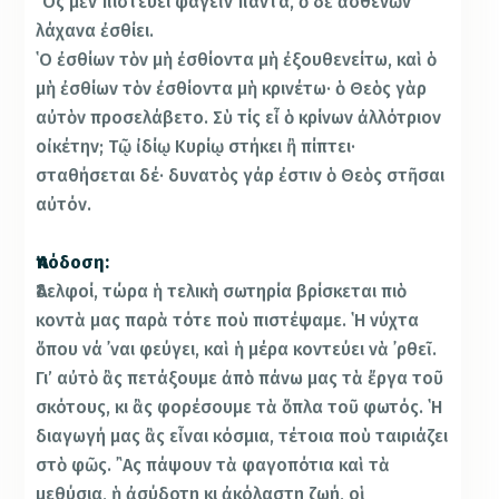
῞Ος μὲν πιστεύει φαγεῖν πάντα, ὁ δὲ ἀσθενῶν
λάχανα ἐσθίει.
῾Ο ἐσθίων τὸν μὴ ἐσθίοντα μὴ ἐξουθενείτω, καὶ ὁ
μὴ ἐσθίων τὸν ἐσθίοντα μὴ κρινέτω· ὁ Θεὸς γὰρ
αὐτὸν προσελάβετο. Σὺ τίς εἶ ὁ κρίνων ἀλλότριον
οἰκέτην; Τῷ ἰδίῳ Κυρίῳ στήκει ἢ πίπτει·
σταθήσεται δέ· δυνατὸς γάρ ἐστιν ὁ Θεὸς στῆσαι
αὐτόν.
Ἀπόδοση:
Ἀδελφοί, τώρα ἡ τελικὴ σωτηρία βρίσκεται πιὸ
κοντὰ μας παρὰ τότε ποὺ πιστέψαμε. ῾Η νύχτα
ὅπου νά ᾿ναι φεύγει, καὶ ἡ μέρα κοντεύει νὰ ᾿ρθεῖ.
Γι’ αὐτὸ ἂς πετάξουμε ἀπὸ πάνω μας τὰ ἔργα τοῦ
σκότους, κι ἂς φορέσουμε τὰ ὅπλα τοῦ φωτός. ῾Η
διαγωγή μας ἂς εἶναι κόσμια, τέτοια ποὺ ταιριάζει
στὸ φῶς. ῍Ας πάψουν τὰ φαγοπότια καὶ τὰ
μεθύσια, ἡ ἀσύδοτη κι ἀκόλαστη ζωή, οἱ