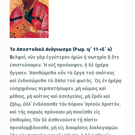
Το Αποστολικό Ανάγνωσμα (Ρωμ. ιγ´ 11-ιδ´ 4)
Ἀδελφοί, νῦν γὰρ ἐγγύτερον ἡμῶν ἡ σωτηρία ἢ ὅτε
ἐπιστεύσαμεν. ῾Η νὺξ προέκοψεν, ἡ δὲ ἡμέρα
ἤγγικεν. ᾿Αποθώμεθα οὖν τὰ ἔργα τοῦ σκότους
καὶ ἐνδυσώμεθα τὰ ὅπλα τοῦ φωτός. ῾Ως ἐν ἡμέρᾳ
εὐσχημόνως περιπατήσωμεν, μὴ κώμοις καὶ
μέθαις, μὴ κοίταις καὶ ἀσελγείαις, μὴ ἔριδι καὶ
ζήλῳ, ἀλλ᾿ ἐνδύσασθε τὸν Κύριον ᾿Ιησοῦν Χριστόν,
καὶ τῆς σαρκὸς πρόνοιαν μὴ ποιεῖσθε εἰς
ἐπιθυμίας.Τὸν δὲ ἀσθενοῦντα τῇ πίστει
προσλαμβάνεσθε, μὴ εἰς διακρίσεις διαλογισμῶν.