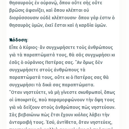
θησαυροὺς ἐν οὐρανῷ, ὅπου οὔτε σὴς οὔτε
βρῶσις ἀφανίζει, καὶ ὅπου κλέπται οὐ
διορύσσουσιν οὐδὲ κλέπτουσιν· ὅπου γάρ ἐστιν ὁ
θησαυρὸς ὑμῶν, ἐκεῖ ἔσται καὶ ἡ καρδία ὑμῶν.
Ἀπόδοση
:
Εἶπε ὁ Κύριος· ἂν συγχωρήσετε τοὺς ἀνθρώπους
γιὰ τὰ παραπτώματά τους, θὰ σᾶς συγχωρήσει κι
ἐσᾶς ὁ οὐράνιος Πατέρας σας. ῍Αν ὅμως δὲν
συγχωρήσετε στοὺς ἀνθρώπους τὰ
παραπτώματά τους, οὔτε κι ὁ Πατέρας σας θὰ
συγχωρήσει τὰ δικά σας παραπτώματα.
῞Οταν νηστεύετε, νὰ μὴ γίνεστε σκυθρωποί, ὅπως
οἱ ὑποκριτές, ποὺ παραμορφώνουν τὴν ὄψη τους
γιὰ νὰ δείξουν στοὺς ἀνθρώπους πὼς νηστεύουν.
Σᾶς βεβαιώνω πὼς ἔτσι ἔχουν κιόλας λάβει τὴν
ἀνταμοιβή τους. ᾿Εσύ, ἀντίθετα, ὅταν νηστεύεις,