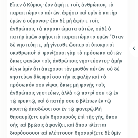
Εἶπεν ὁ Κύριος· ἐάν ἀφῆτε τοῖς ἀνθρώποις τὰ
παραπτώματα αὐτῶν, ἀφήσει καὶ ὑμῖν ὁ πατὴρ
ὑμῶν ὁ οὐράνιος· ἐὰν δὲ μὴ ἀφῆτε τοῖς
ἀνθρώποις τὰ παραπτώματα αὐτῶν, οὐδὲ ὁ
πατὴρ ὑμῶν ἀφήσειτὰ παραπτώματα ὑμῶν.῞Οταν
δὲ νηστεύητε, μὴ γίνεσθε ὥσπερ οἱ ὑποκριταὶ
σκυθρωποί· ἀ-φανίζουσι γὰρ τὰ πρόσωπα αὐτῶν
ὅπως φανῶσι τοῖς ἀνθρώποις νηστεύοντες· ἀμὴν
λέγω ὑμῖν ὅτι ἀπέχουσι τὸν μισθὸν αὐτῶν. σὺ δὲ
νηστεύων ἄλειψαί σου τὴν κεφαλὴν καὶ τὸ
πρόσωπόν σου νίψαι, ὅπως μὴ φανῇς τοῖς
ἀνθρώποις νηστεύων, ἀλλὰ τῷ πατρί σου τῷ ἐν
τῷ κρυπτῷ, καὶ ὁ πατήρ σου ὁ βλέπων ἐν τῷ
κρυπτῷ ἀποδώσει σοι ἐν τῷ φανερῷ.Μὴ
θησαυρίζετε ὑμῖν θησαυροὺς ἐπὶ τῆς γῆς, ὅπου
σὴς καὶ βρῶσις ἀφανίζει, καὶ ὅπου κλέπται
διορύσσουσι καὶ κλέπτουσι· θησαυρίζετε δὲ ὑμῖν