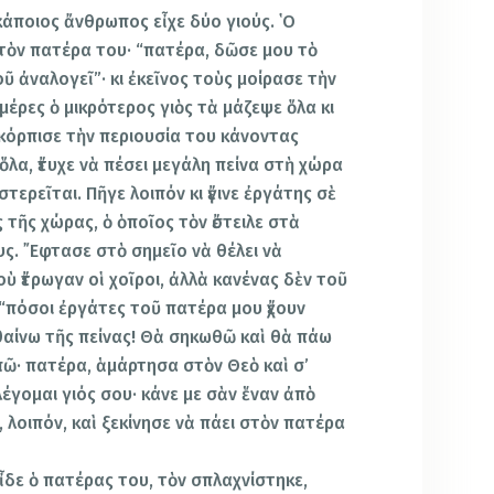
κάποιος ἄνθρωπος εἶχε δύο γιούς. ῾Ο
στὸν πατέρα του· “πατέρα, δῶσε μου τὸ
ῦ ἀναλογεῖ”· κι ἐκεῖνος τοὺς μοίρασε τὴν
μέρες ὁ μικρότερος γιὸς τὰ μάζεψε ὅλα κι
 σκόρπισε τὴν περιουσία του κάνοντας
λα, ἔτυχε νὰ πέσει μεγάλη πείνα στὴ χώρα
 στερεῖται. Πῆγε λοιπόν κι ἔγινε ἐργάτης σὲ
 τῆς χώρας, ὁ ὁποῖος τὸν ἔστειλε στὰ
ς. ῎Εφτασε στὸ σημεῖο νὰ θέλει νὰ
ὺ ἔτρωγαν οἱ χοῖροι, ἀλλὰ κανένας δὲν τοῦ
ε· “πόσοι ἐργάτες τοῦ πατέρα μου ἔχουν
εθαίνω τῆς πείνας! Θὰ σηκωθῶ καὶ θὰ πάω
πῶ· πατέρα, ἁμάρτησα στὸν Θεὸ καὶ σ’
 λέγομαι γιός σου· κάνε με σὰν ἕναν ἀπὸ
 λοιπόν, καὶ ξεκίνησε νὰ πάει στὸν πατέρα
εἶδε ὁ πατέρας του, τὸν σπλαχνίστηκε,