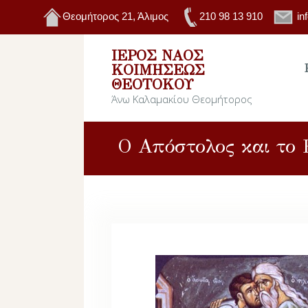
Θεομήτορος 21, Άλιμος
210 98 13 910
in
ΙΕΡΌΣ ΝΑΌΣ
ΚΟΙΜΉΣΕΩΣ
ΘΕΟΤΌΚΟΥ
Άνω Καλαμακίου Θεομήτορος
Ο Απόστολος και το 