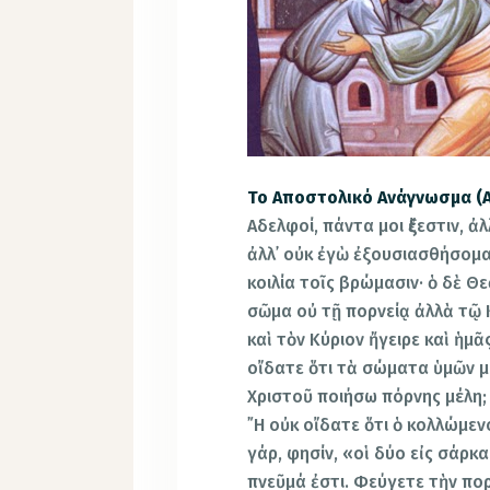
Το Αποστολικό Ανάγνωσμα (Α´
Αδελφοί, πάντα μοι ἔξεστιν, ἀλ
ἀλλ᾿ οὐκ ἐγὼ ἐξουσιασθήσομαι
κοιλία τοῖς βρώμασιν· ὁ δὲ Θ
σῶμα οὐ τῇ πορνείᾳ ἀλλὰ τῷ Κ
καὶ τὸν Κύριον ἤγειρε καὶ ἡμ
οἴδατε ὅτι τὰ σώματα ὑμῶν μέ
Χριστοῦ ποιήσω πόρνης μέλη;
῎Η οὐκ οἴδατε ὅτι ὁ κολλώμεν
γάρ, φησίν, «οἱ δύο εἰς σάρκ
πνεῦμά ἐστι. Φεύγετε τὴν πο