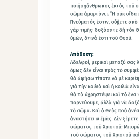
ποιήσῃἄνθρωπος ἐκτὸς τοῦ σώ
σῶμα ἁμαρτάνει. ῎Η οὐκ οἴδατ
Πνεύματός ἐστιν, οὗἔχετε ἀπὸ
γὰρ τιμῆς· δοξάσατε δὴ τὸν 
ὑμῶν, ἅτινά ἐστι τοῦ Θεοῦ.
Απόδοση:
Αδελφοί, μερικοὶ μεταξύ σας 
ὅμως δὲν εἶναι πρὸς τὸ συμφέ
θὰ ἀφήσω τίποτε νὰ μὲ κυριέψ
γιὰ τὴν κοιλιὰ καὶ ἡ κοιλιὰ ε
θὰ τὰ ἀχρηστέψει καὶ τὸ ἕνα κ
πορνεύουμε, ἀλλὰ γιὰ νὰ δοξά
τὸ σῶμα. Καὶ ὁ Θεὸς ποὺ ἀνέσ
ἀναστήσει κι ἐμᾶς. Δὲν ξέρετ
σώματος τοῦ Χριστοῦ; Μπορῶ,
τοῦ σώματος τοῦ Χριστοῦ καὶ