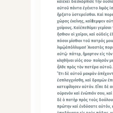
καὶἐκεῖ διεσκόρπισε τὴν οὐσ
αὐτοῦ πάντα ἐγένετο λιμὸς ἰσ
ἤρξατο ὑστερεῖσθαι. Καὶ πορ
χώρας ἐκείνης, καὶἔπεμψεν αὐ
χοίρους. Καὶἐπεθύμει γεμίσαι
ἤσθιον οἱ χοῖροι, καὶ οὐδεὶς 
πόσοι μίσθιοι τοῦ πατρός μο
λιμῷἀπόλλυμαι! ᾿Αναστὰς πορ
αὐτῷ· πάτερ, ἥμαρτον εἰς τὸν
κληθῆναι υἱός σου· ποίησόν μ
ἦλθε πρὸς τὸν πατέρα αὐτοῦ.
῎Ετι δὲ αὐτοῦ μακρὰν ἀπέχον
ἐσπλαγχνίσθη, καὶ δραμὼν ἐπ
κατεφίλησεν αὐτόν. Εἶπε δὲ α
οὐρανὸν καὶ ἐνώπιόν σου, καὶ 
δὲ ὁ πατὴρ πρὸς τοὺς δούλου
πρώτην καὶ ἐνδύσατε αὐτόν, κ
ὑποδήματα εἰς τοὺς πόδας, κ