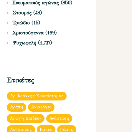
Πνευματικός αγώνας
(850)
Σταυρός
(48)
Τριώδιο
(15)
Χριστούγεννα
(169)
Ψυχωφελή
(1,727)
Ετικέτες
Αγ. Ιωάννης Χρυσόστομος
Αγάπη
Αγιολόγιο
Αγωγή παιδιών
Ανάσταση
Απόστολος
Βίντεο
Γάμος