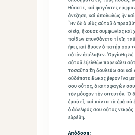
θύσατε, καὶ φαγόντες εὐφρανθ
ἀνέζησε, καὶ ἀπολωλὼς ἦν καὶ
῏Ην δὲ ὁ υἱὸς αὐτοῦ ὁ πρεσβύ
οἰκίᾳ, ἤκουσε συμφωνίας καὶ
παίδων ἐπυνθάνετο τί εἴη ταῦ
ἥκει, καὶ ἔθυσεν ὁ πατήρ σου 
αὐτὸν ἀπέλαβεν. ᾿Ωργίσθη δὲ 
αὐτοῦ ἐξελθὼν παρεκάλει αὐτό
τοσαῦτα ἔτη δουλεύω σοι καὶ
οὐδέποτε ἔδωκας ἔριφον ἵνα μ
σου οὗτος, ὁ καταφαγών σου 
τὸν μόσχον τὸν σιτευτόν. ῾Ο δ
ἐμοῦ εἶ, καὶ πάντα τὰ ἐμὰ σά ἐ
ὁ ἀδελφός σου οὗτος νεκρὸς ἦ
εὑρέθη.
Απόδοση: