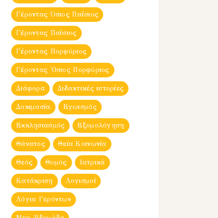
Γέροντας Όσιος Παΐσιος
Γέροντας Παΐσιος
Γέροντας Πορφύριος
Γέροντας Ὀσιος Πορφύριος
Διάφορα
Διδακτικές ιστορίες
Δοκιμασία
Εγωισμός
Εκκλησιασμός
Εξομολόγηση
Θάνατος
Θεία Κοινωνία
Θεός
Θυμός
Ιατρικά
Κατάκριση
Λογισμοί
Λόγια Γερόντων
Μεγ. Βδομἀδα