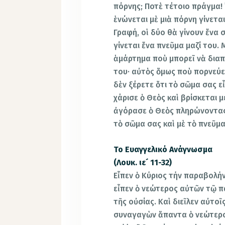
πόρνης; Ποτὲ τέτοιο πράγμα! 
ἑνώνεται μὲ μιὰ πόρνη γίνεται
Γραφή, οἱ δύο θὰ γίνουν ἕνα 
γίνεται ἕνα πνεῦμα μαζί του.
ἁμάρτημα ποὺ μπορεῖ νὰ διαπρ
του· αὐτὸς ὅμως ποὺ πορνεύει
δὲν ξέρετε ὅτι τὸ σῶμα σας ε
χάρισε ὁ Θεὸς καὶ βρίσκεται 
ἀγόρασε ὁ Θεὸς πληρώνοντας 
τὸ σῶμα σας καὶ μὲ τὸ πνεῦμα
Το Ευαγγελικό Ανάγνωσμα
(Λουκ. ιε´ 11-32)
Εἶπεν ὁ Κύριος τήν παραβολήν
εἶπεν ὁ νεώτερος αὐτῶν τῷ πα
τῆς οὐσίας. Καὶ διεῖλεν αὐτοῖ
συναγαγὼν ἅπαντα ὁ νεώτερο