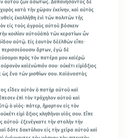
ίαν αὐτοῦ ζῶν ἀσώτως. Δαπανήσαντος δὲ
χυρὸς κατὰ τὴν χώραν ἐκείνην, καὶ αὐτὸς
ευθεὶς ἐκολλήθη ἑνὶ τῶν πολιτῶν τῆς
τὸν εἰς τοὺς ἀγροὺς αὐτοῦ βόσκειν
 τὴν κοιλίαν αὐτοῦἀπὸ τῶν κερατίων ὧν
ἐδίδου αὐτῷ. Εἰς ἑαυτὸν δὲἐλθὼν εἶπε·
υ περισσεύουσιν ἄρτων, ἐγὼ δὲ
εύσομαι πρὸς τὸν πατέρα μου καὶἐρῶ
 οὐρανὸν καὶἐνώπιόν σου· οὐκέτι εἰμὶἄξιος
ε ὡς ἕνα τῶν μισθίων σου. Καὶἀναστὰς
τος εἶδεν αὐτὸν ὁ πατὴρ αὐτοῦ καὶ
έπεσεν ἐπὶ τὸν τράχηλον αὐτοῦ καὶ
ὐτῷ ὁ υἱός· πάτερ, ἥμαρτον εἰς τὸν
οὐκέτι εἰμὶ ἄξιος κληθῆναι υἱός σου. Εἶπε
ς αὐτοῦ· ἐξενέγκατε τὴν στολὴν τὴν
αὶ δότε δακτύλιον εἰς τὴν χεῖρα αὐτοῦ καὶ
αὶ ἐνέγκαντες τὸν μόσχον τὸν σιτευτὸν