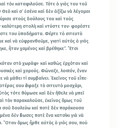
καὶ τὸν καταφιλοῦσε. Τότε ὁ γιός του τοῦ
 Θεὸ καὶ σ’ ἐσένα καὶ δὲν ἀξίζω νὰ λέγομαι
γύρισε στοὺς δούλους του καὶ τοὺς
ν καλύτερη στολὴ καὶ ντύστε τον· φορέστε
δῶστε του ὑποδήματα. Φέρτε τὸ σιτευτὸ
ε καὶ νὰ εὐφρανθοῦμε, γιατὶ αὐτὸς ὁ γιός
κε, ἦταν χαμένος καὶ βρέθηκε”. ῎Ετσι
κόταν στὸ χωράφι· καὶ καθὼς ἐρχόταν καὶ
ουσικὲς καὶ χορούς. Φώναξε, λοιπόν, ἕναν
νὰ μάθει τί συμβαίνει. ᾿Εκεῖνος τοῦ εἶπε·
πατέρας σου ἔσφαξε τὸ σιτευτὸ μοσχάρι,
Αὐτὸς τότε θύμωσε καὶ δὲν ἤθελε νὰ μπεῖ
καὶ τὸν παρακαλοῦσε, ἐκεῖνος ὅμως τοῦ
α σοῦ δουλεύω καὶ ποτὲ δὲν παράκουσα
ἐμένα δὲν ἔδωσες ποτὲ ἕνα κατσίκι γιὰ νὰ
. ῞Οταν ὅμως ἦρθε αὐτὸς ὁ γιός σου, ποὺ