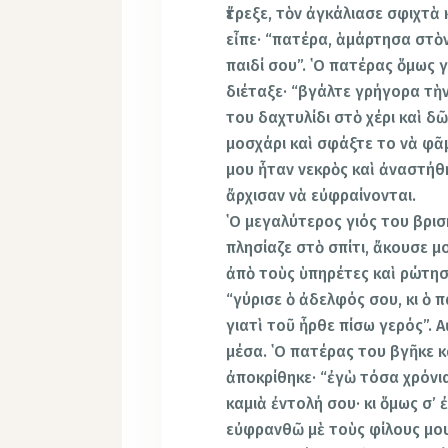
ἔτρεξε, τὸν ἀγκάλιασε σφιχτὰ 
εἶπε· “πατέρα, ἁμάρτησα στὸν
παιδί σου”. ῾Ο πατέρας ὅμως 
διέταξε· “βγάλτε γρήγορα τὴ
του δαχτυλίδι στὸ χέρι καὶ 
μοσχάρι καὶ σφάξτε το νὰ φᾶμ
μου ἦταν νεκρὸς καὶ ἀναστήθη
ἄρχισαν νὰ εὐφραίνονται.
῾Ο μεγαλύτερος γιός του βρισ
πλησίαζε στὸ σπίτι, ἄκουσε μ
ἀπὸ τοὺς ὑπηρέτες καὶ ρώτησε 
“γύρισε ὁ ἀδελφός σου, κι ὁ 
γιατὶ τοῦ ἦρθε πίσω γερός”. 
μέσα. ῾Ο πατέρας του βγῆκε 
ἀποκρίθηκε· “ἐγὼ τόσα χρόνι
καμιὰ ἐντολή σου· κι ὅμως σ’ 
εὐφρανθῶ μὲ τοὺς φίλους μου