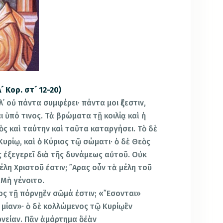
 Κορ. στ´ 12-20)
λ᾿ οὐ πάντα συμφέρει· πάντα μοι ἔξεστιν,
 ὑπό τινος. Τὰ βρώματα τῇ κοιλίᾳ καὶ ἡ
εὸς καὶ ταύτην καὶ ταῦτα καταργήσει. Τὸ δὲ
υρίῳ, καὶ ὁ Κύριος τῷ σώματι· ὁ δὲ Θεὸς
ᾶς ἐξεγερεῖ διὰ τῆς δυνάμεως αὐτοῦ. Οὐκ
λη Χριστοῦ ἐστιν; ῎Αρας οὖν τὰ μέλη τοῦ
 Μὴ γένοιτο.
ος τῇ πόρνῃἓν σῶμά ἐστιν; «῎Εσονται»
α μίαν»· ὁ δὲ κολλώμενος τῷ Κυρίῳἓν
ρνείαν. Πᾶν ἁμάρτημα ὃἐὰν