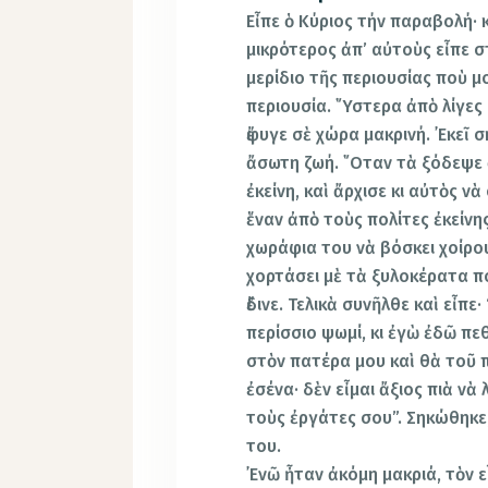
Εἶπε ὁ Κύριος τήν παραβολή· 
μικρότερος ἀπ’ αὐτοὺς εἶπε 
μερίδιο τῆς περιουσίας ποὺ μο
περιουσία. ῞Υστερα ἀπὸ λίγες 
ἔφυγε σὲ χώρα μακρινή. ᾿Εκεῖ
ἄσωτη ζωή. ῞Οταν τὰ ξόδεψε ὅ
ἐκείνη, καὶ ἄρχισε κι αὐτὸς νὰ
ἕναν ἀπὸ τοὺς πολίτες ἐκείνης
χωράφια του νὰ βόσκει χοίρου
χορτάσει μὲ τὰ ξυλοκέρατα πο
ἔδινε. Τελικὰ συνῆλθε καὶ εἶπ
περίσσιο ψωμί, κι ἐγὼ ἐδῶ π
στὸν πατέρα μου καὶ θὰ τοῦ 
ἐσένα· δὲν εἶμαι ἄξιος πιὰ νὰ
τοὺς ἐργάτες σου”. Σηκώθηκε,
του.
᾿Ενῶ ἦταν ἀκόμη μακριά, τὸν 