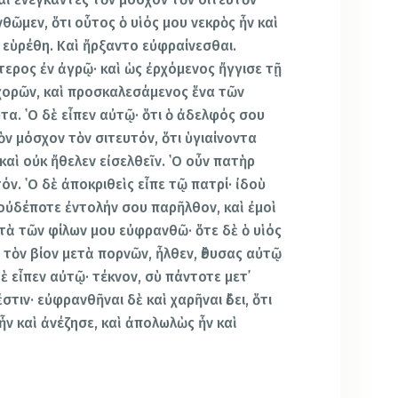
ῶμεν, ὅτι οὗτος ὁ υἱός μου νεκρὸς ἦν καὶ
 εὑρέθη. Καὶ ἤρξαντο εὐφραίνεσθαι.
τερος ἐν ἀγρῷ· καὶ ὡς ἐρχόμενος ἤγγισε τῇ
 χορῶν, καὶ προσκαλεσάμενος ἕνα τῶν
τα. ῾Ο δὲ εἶπεν αὐτῷ· ὅτι ὁ ἀδελφός σου
τὸν μόσχον τὸν σιτευτόν, ὅτι ὑγιαίνοντα
καὶ οὐκ ἤθελεν εἰσελθεῖν. ῾Ο οὖν πατὴρ
ν. ῾Ο δὲ ἀποκριθεὶς εἶπε τῷ πατρί· ἰδοὺ
 οὐδέποτε ἐντολήν σου παρῆλθον, καὶ ἐμοὶ
ετὰ τῶν φίλων μου εὐφρανθῶ· ὅτε δὲ ὁ υἱός
τὸν βίον μετὰ πορνῶν, ἦλθεν, ἔθυσας αὐτῷ
ὲ εἶπεν αὐτῷ· τέκνον, σὺ πάντοτε μετ᾿
στιν· εὐφρανθῆναι δὲ καὶ χαρῆναι ἔδει, ὅτι
ν καὶ ἀνέζησε, καὶ ἀπολωλὼς ἦν καὶ