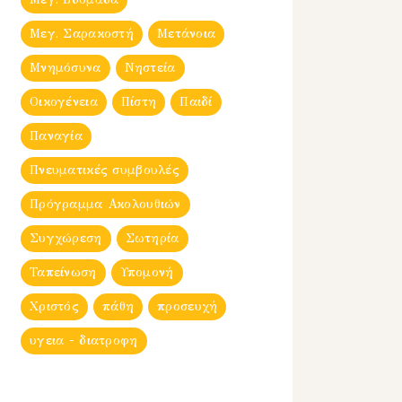
Μεγ. Σαρακοστή
Μετάνοια
Μνημόσυνα
Νηστεία
Οικογένεια
Πίστη
Παιδί
Παναγία
Πνευματικές συμβουλές
Πρόγραμμα Ακολουθιών
Συγχώρεση
Σωτηρία
Ταπείνωση
Υπομονή
Χριστός
πάθη
προσευχή
υγεια - διατροφη