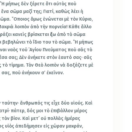
῍Η μήπως δὲν ξέρετε ὅτι αὐτὸς ποὺ
 ἕνα σῶμα μαζί της; Γιατί, καθὼς λέει ἡ
σῶμα. ῞Οποιος ὅμως ἑνώνεται μὲ τὸν Κύριο,
 Μακριὰ λοιπὸν ἀπὸ τὴν πορνεία! Κάθε ἄλλο
άξει κανεὶς βρίσκεται ἔξω ἀπὸ τὸ σῶμα
 βεβηλώνει τὸ ἴδιο του τὸ σῶμα. ῍Η μήπως
ἶναι ναὸς τοῦ ῾Αγίου Πνεύματος ποὺ σᾶς τὸ
μέσα σας; Δὲν ἀνήκετε στὸν ἑαυτό σας· σᾶς
τὸ τίμημα. Τὸν Θεὸ λοιπὸν νὰ δοξάζετε μὲ
 σας, ποὺ ἀνήκουν σ’ ἐκεῖνον.
 ταύτην· ἄνθρωπός τις εἶχε δύο υἱούς. Καὶ
τρί· πάτερ, δός μοι τὸ ἐπιβάλλον μέρος
ς τὸν βίον. Καὶ μετ᾿ οὐ πολλὰς ἡμέρας
ς υἱὸς ἀπεδήμησεν εἰς χώραν μακράν,