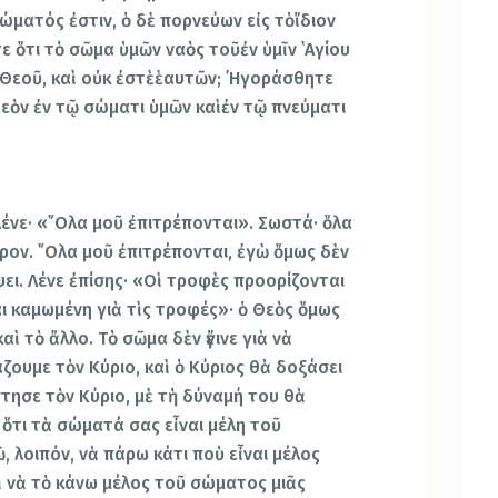
ματός ἐστιν, ὁ δὲ πορνεύων εἰς τὸἴδιον
ε ὅτι τὸ σῶμα ὑμῶν ναὸς τοῦἐν ὑμῖν ῾Αγίου
 Θεοῦ, καὶ οὐκ ἐστὲἑαυτῶν; ᾿Ηγοράσθητε
Θεὸν ἐν τῷ σώματι ὑμῶν καὶἐν τῷ πνεύματι
λένε· «῞Ολα μοῦ ἐπιτρέπονται». Σωστά· ὅλα
ρον. ῞Ολα μοῦ ἐπιτρέπονται, ἐγὼ ὅμως δὲν
ει. Λένε ἐπίσης· «Οἱ τροφὲς προορίζονται
ἶναι καμωμένη γιὰ τὶς τροφές»· ὁ Θεὸς ὅμως
αὶ τὸ ἄλλο. Τὸ σῶμα δὲν ἔγινε γιὰ νὰ
ζουμε τὸν Κύριο, καὶ ὁ Κύριος θὰ δοξάσει
τησε τὸν Κύριο, μὲ τὴ δύναμή του θὰ
ε ὅτι τὰ σώματά σας εἶναι μέλη τοῦ
 λοιπόν, νὰ πάρω κάτι ποὺ εἶναι μέλος
 νὰ τὸ κάνω μέλος τοῦ σώματος μιᾶς