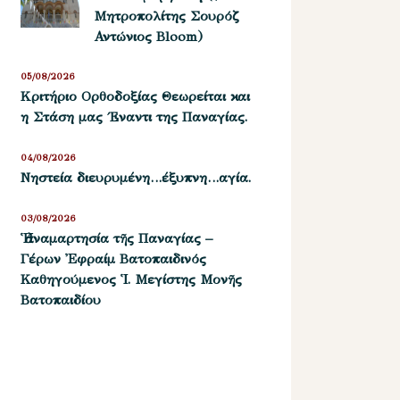
Μητροπολίτης Σουρόζ
Αντώνιος Bloom)
05/08/2026
Kριτήριο Oρθοδοξίας Θεωρείται και
η Στάση μας ΄Εναντι της Παναγίας.
04/08/2026
Νηστεία διευρυμένη…έξυπνη…αγία.
03/08/2026
Ἡ ἀναμαρτησία τῆς Παναγίας –
Γέρων Ἐφραίμ Βατοπαιδινός
Καθηγούμενος Ἱ. Μεγίστης Μονῆς
Βατοπαιδίου