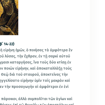
΄ 14-22)
ν ἡ εἰρήνη ἡμῶν, ὁ ποιήσας τὰ ἀμφότερα ἓν
ῦ λύσας, τὴν ἔχθραν, ἐν τῇ σαρκὶ αὐτοῦ
γμασι καταργήσας, ἵνα τοὺς δύο κτίσῃ ἐν
ον ποιῶν εἰρήνην, καὶ ἀποκαταλλάξῃ τοὺς
 Θεῷ διὰ τοῦ σταυροῦ, ἀποκτείνας τὴν
ηγγελίσατο εἰρήνην ὑμῖν τοῖς μακρὰν καὶ
ομεν τὴν προσαγωγὴν οἱ ἀμφότεροι ἐν ἑνὶ
ὶ πάροικοι, ἀλλὰ συμπολῖται τῶν ἁγίων καὶ
ηθέντες ἐπὶ τῷ θεμελίῳ τῶν ἀποστόλων καὶ