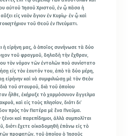
υ αὐτοῦ Ἰησοῦ Χριστοῦ, ἐν ᾧ πᾶσα ἡ
ξει εἰς ναὸν ἅγιον ἐν Κυρίῳ· ἐν ᾧ καὶ
τοικητήριον τοῦ Θεοῦ ἐν Πνεύματι.
αι ἡ εἰρήνη μας, ὁ ὁποῖος συνήνωσε τὰ δύο
οιχον τοῦ φραγμοῦ, δηλαδὴ τὴν ἔχθραν,
του τὸν νόμον τῶν ἐντολῶν ποὺ συνίστατο
γήσῃ εἰς τὸν ἑαυτόν του, ἀπὸ τὰ δύο μέρη,
ῃ εἰρήνην καὶ νὰ συμφιλιώσῃ μὲ τὸν Θεὸν
 διὰ τοῦ σταυροῦ, διὰ τοῦ ὁποίου
ταν ἦλθε, ἐκήρυξε τὸ χαρμόσυνον ἄγγελμα
κρυά, καὶ εἰς τοὺς πλησίον, διότι δι’
δον πρὸς τὸν Πατέρα μὲ ἕνα Πνεῦμα.
 ξένοι καὶ παρεπίδημοι, ἀλλὰ συμπολῖται
οῦ, διότι ἔχετε οἰκοδομηθῆ ἐπάνω εἰς τὸ
 τῶν προφητῶν, τοῦ ὁποίου ὁ Ἰησοῦς