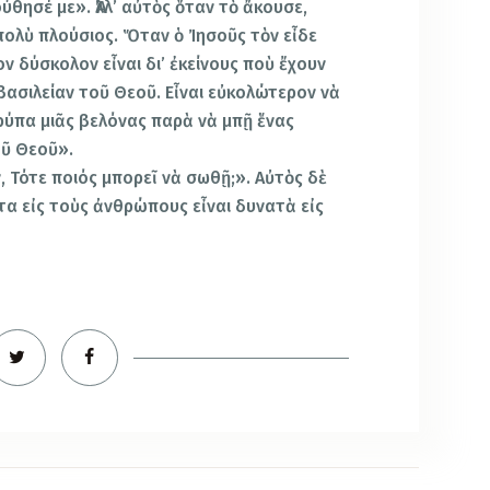
ύθησέ με». Ἀλλ’ αὐτὸς ὅταν τὸ ἄκουσε,
πολὺ πλούσιος. Ὅταν ὁ Ἰησοῦς τὸν εἶδε
ν δύσκολον εἶναι δι’ ἐκείνους ποὺ ἔχουν
βασιλείαν τοῦ Θεοῦ. Εἶναι εὐκολώτερον νὰ
ρύπα μιᾶς βελόνας παρὰ νὰ μπῇ ἕνας
οῦ Θεοῦ».
, Τότε ποιός μπορεῖ νὰ σωθῇ;». Αὐτὸς δὲ
ατα εἰς τοὺς ἀνθρώπους εἶναι δυνατὰ εἰς