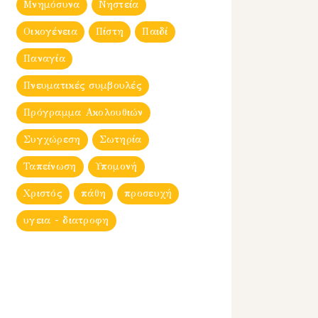
Μνημόσυνα
Νηστεία
Οικογένεια
Πίστη
Παιδί
Παναγία
Πνευματικές συμβουλές
Πρόγραμμα Ακολουθιών
Συγχώρεση
Σωτηρία
Ταπείνωση
Υπομονή
Χριστός
πάθη
προσευχή
υγεια - διατροφη