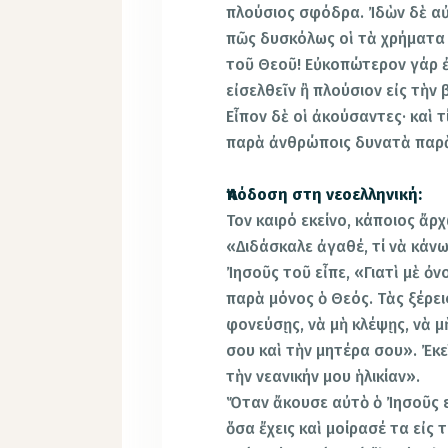
πλούσιος σφόδρα. Ἰδὼν δὲ αὐ
πῶς δυσκόλως οἱ τὰ χρήματα 
τοῦ Θεοῦ! Εὐκοπώτερον γάρ ἐ
εἰσελθεῖν ἢ πλούσιον εἰς τὴν 
Εἶπον δὲ οἱ ἀκούσαντες· καὶ 
παρὰ ἀνθρώποις δυνατὰ παρὰ
Ἀπόδοση στη νεοελληνική:
Τον καιρό εκείνο, κάποιος ἄρ
«Διδάσκαλε ἀγαθέ, τί νὰ κάν
Ἰησοῦς τοῦ εἶπε, «Γιατὶ μὲ ὀν
παρὰ μόνος ὁ Θεός. Τὰς ξέρει
φονεύσῃς, νὰ μὴ κλέψῃς, νὰ 
σου καὶ τὴν μητέρα σου». Ἐκε
τὴν νεανικήν μου ἡλικίαν».
Ὅταν ἄκουσε αὐτὸ ὁ Ἰησοῦς ε
ὅσα ἔχεις καὶ μοίρασέ τα εἰς