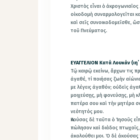
Χριστὸς εἶναι ὁ ἀκρογωνιαῖος 
οἰκοδομὴ συναρμολογεῖται καὶ
καὶ σεῖς συνοικοδομεῖσθε, ὥσ
τοῦ Πνεύματος.
ΕΥΑΓΓΕΛΙΟΝ Κατά Λουκάν (ιη΄ 
Τῷ καιρῷ εκείνω, ἄρχων τις 
ἀγαθέ, τί ποιήσας ζωὴν αἰώνι
με λέγεις ἀγαθόν; οὐδεὶς ἀγαθ
μοιχεύσῃς, μὴ φονεύσῃς, μὴ 
πατέρα σου καὶ τὴν μητέρα σ
νεότητός μου.
Ἀκούσας δὲ ταῦτα ὁ Ἰησοῦς εἶπ
πώλησον καὶ διάδος πτωχοῖς, 
ἀκολούθει μοι. Ὁ δὲ ἀκούσας