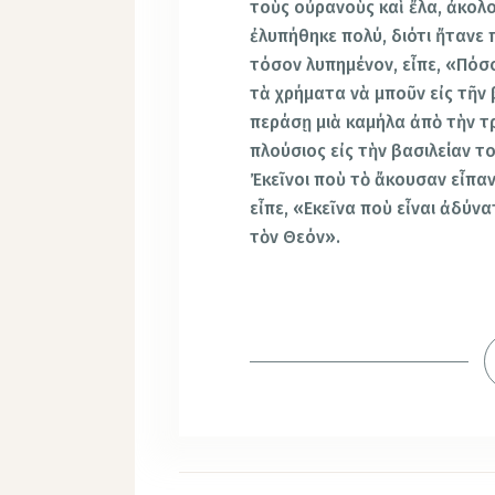
τοὺς οὐρανοὺς καὶ ἔλα, ἀκολο
ἐλυπήθηκε πολύ, διότι ἤτανε 
τόσον λυπημένον, εἶπε, «Πόσο
τὰ χρήματα νὰ μποῦν εἰς τῆν 
περάσῃ μιὰ καμήλα ἀπὸ τὴν τ
πλούσιος εἰς τὴν βασιλείαν τ
Ἐκεῖνοι ποὺ τὸ ἄκουσαν εἶπαν
εἶπε, «Εκεῖνα ποὺ εἶναι ἀδύν
τὸν Θεόν».