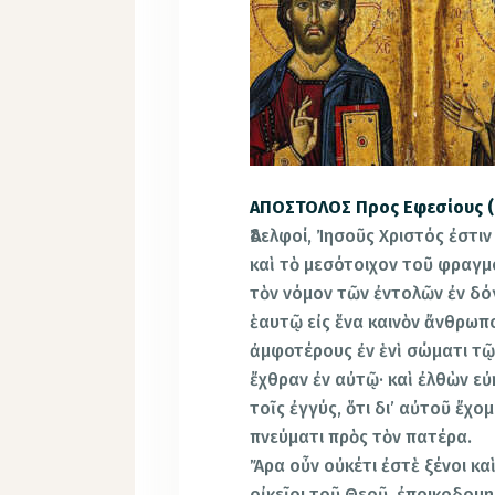
ΑΠΟΣΤΟΛΟΣ Προς Εφεσίους (β
Ἀδελφοί, Ἰησοῦς Χριστός ἐστι
καὶ τὸ μεσότοιχον τοῦ φραγμο
τὸν νόμον τῶν ἐντολῶν ἐν δό
ἑαυτῷ εἰς ἕνα καινὸν ἄνθρωπ
ἀμφοτέρους ἐν ἑνὶ σώματι τῷ
ἔχθραν ἐν αὐτῷ· καὶ ἐλθὼν εὐ
τοῖς ἐγγύς, ὅτι δι’ αὐτοῦ ἔχ
πνεύματι πρὸς τὸν πατέρα.
Ἄρα οὖν οὐκέτι ἐστὲ ξένοι κα
οἰκεῖοι τοῦ Θεοῦ, ἐποικοδομ