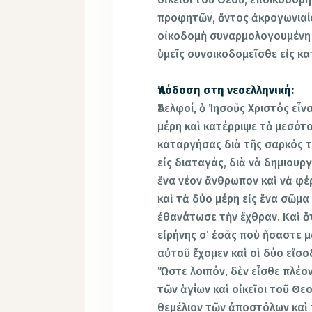
προφητῶν, ὄντος ἀκρογωνιαίο
οἰκοδομὴ συναρμολογουμένη αὔ
ὑμεῖς συνοικοδομεῖσθε εἰς κα
Ἀπόδοση στη νεοελληνική:
Ἀδελφοί, ὁ Ἰησοῦς Χριστός εἶν
μέρη καὶ κατέρριψε τὸ μεσότ
καταργήσας διὰ τῆς σαρκός 
εἰς διαταγάς, διὰ νὰ δημιουρ
ἕνα νέον ἄνθρωπον καὶ νὰ φέρ
καὶ τὰ δύο μέρη εἰς ἕνα σῶμα
ἐθανάτωσε τὴν ἔχθραν. Καὶ ὅ
εἰρήνης σ’ ἐσᾶς ποὺ ἤσαστε μα
αὐτοῦ ἔχομεν καὶ οἱ δύο εἴσο
Ὥστε λοιπόν, δὲν εἶσθε πλέον
τῶν ἁγίων καὶ οἰκεῖοι τοῦ Θε
θεμέλιον τῶν ἀποστόλων καὶ