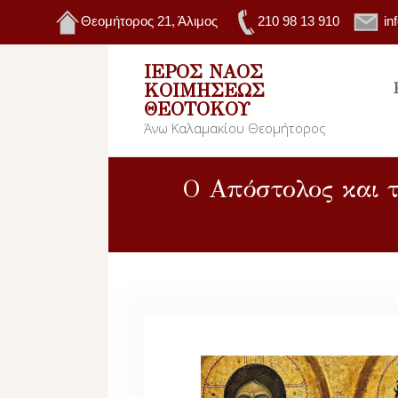
Θεομήτορος 21, Άλιμος
210 98 13 910
in
ΙΕΡΌΣ ΝΑΌΣ
ΚΟΙΜΉΣΕΩΣ
ΘΕΟΤΌΚΟΥ
Άνω Καλαμακίου Θεομήτορος
Ο Απόστολος και τ