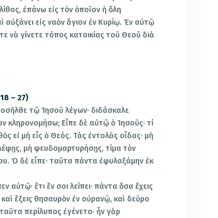
λίθος, ἐπάνω εἰς τὸν ὁποῖον ἡ ὅλη
 αὐξάνει εἰς ναὸν ἅγιον ἐν Κυρίῳ. Ἐν αὐτῷ
τε νὰ γίνετε τόπος κατοικίας τοῦ Θεοῦ διὰ
18 – 27)
προσῆλθε τῷ Ἰησοῦ λέγων· διδάσκαλε
ον κληρονομήσω; Εἶπε δὲ αὐτῷ ὁ Ἰησοῦς· τί
ὸς εἰ μὴ εἷς ὁ Θεός. Τὰς ἐντολὰς οἶδας· μὴ
κλέψῃς, μὴ ψευδομαρτυρήσῃς, τίμα τὸν
ου. Ὁ δὲ εἶπε· ταῦτα πάντα ἐφυλαξάμην ἐκ
εν αὐτῷ· ἔτι ἕν σοι λείπει· πάντα ὅσα ἔχεις
καὶ ἕξεις θησαυρὸν ἐν οὐρανῷ, καὶ δεῦρο
 ταῦτα περίλυπος ἐγένετο· ἦν γὰρ