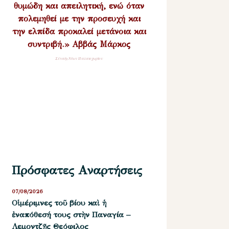
θυμώδη και απειλητική, ενώ όταν
πολεμηθεί με την προσευχή και
την ελπίδα προκαλεί μετάνοια και
συντριβή.» Αββάς Μάρκος
Σύναξη Νέων Παλαιοχωρίου
Πρόσφατες Αναρτήσεις
07/08/2026
Οἱ μέριμνες τοῦ βίου καὶ ἡ
ἐναπόθεσή τους στὴν Παναγία –
Λεμοντζῆς Θεόφιλος