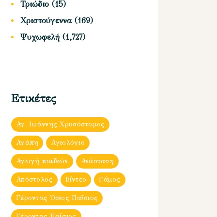
Τριώδιο
(15)
Χριστούγεννα
(169)
Ψυχωφελή
(1,727)
Ετικέτες
Αγ. Ιωάννης Χρυσόστομος
Αγάπη
Αγιολόγιο
Αγωγή παιδιών
Ανάσταση
Απόστολος
Βίντεο
Γάμος
Γέροντας Όσιος Παΐσιος
Γέροντας Παΐσιος