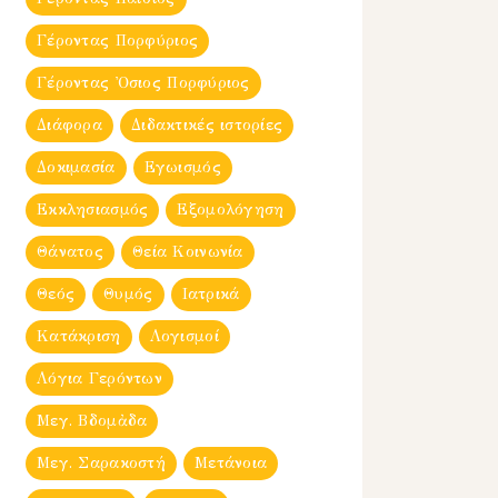
Γέροντας Πορφύριος
Γέροντας Ὀσιος Πορφύριος
Διάφορα
Διδακτικές ιστορίες
Δοκιμασία
Εγωισμός
Εκκλησιασμός
Εξομολόγηση
Θάνατος
Θεία Κοινωνία
Θεός
Θυμός
Ιατρικά
Κατάκριση
Λογισμοί
Λόγια Γερόντων
Μεγ. Βδομἀδα
Μεγ. Σαρακοστή
Μετάνοια