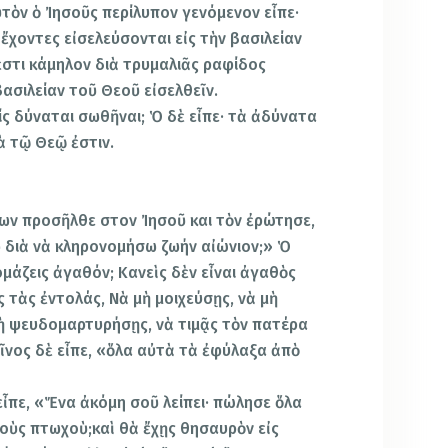
τὸν ὁ Ἰησοῦς περίλυπον γενόμενον εἶπε·
ἔχοντες εἰσελεύσονται εἰς τὴν βασιλείαν
στι κάμηλον διὰ τρυμαλιᾶς ραφίδος
βασιλείαν τοῦ Θεοῦ εἰσελθεῖν.
τίς δύναται σωθῆναι; Ὁ δὲ εἶπε· τὰ ἀδύνατα
 τῷ Θεῷ ἐστιν.
χων προσῆλθε στον Ἰησοῦ και τὸν ἐρώτησε,
ω διὰ νὰ κληρονομήσω ζωήν αἰώνιον;» Ὁ
ομάζεις ἀγαθόν; Κανεὶς δὲν εἶναι ἀγαθὸς
ς τὰς ἐντολάς, Νὰ μὴ μοιχεύσῃς, νὰ μὴ
μὴ ψευδομαρτυρήσῃς, νὰ τιμᾷς τὸν πατέρα
ῖνος δὲ εἶπε, «ὅλα αὐτὰ τὰ ἐφύλαξα ἀπὸ
ἶπε, «Ἕνα ἀκόμη σοῦ λείπει· πώλησε ὅλα
 τοὺς πτωχοὺ;καὶ θὰ ἔχῃς θησαυρὸν εἰς