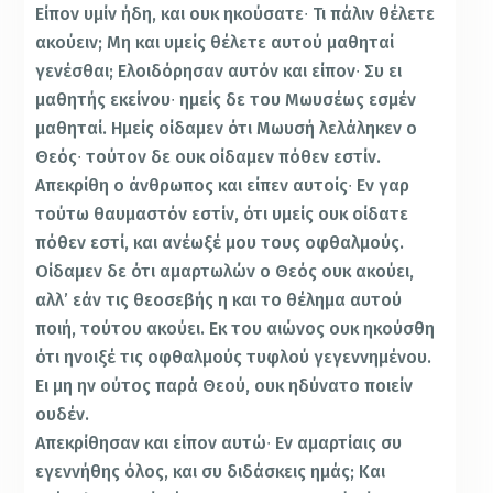
Είπον υμίν ήδη, και ουκ ηκούσατε∙ Τι πάλιν θέλετε
ακούειν; Μη και υμείς θέλετε αυτού μαθηταί
γενέσθαι; Ελοιδόρησαν αυτόν και είπον∙ Συ ει
μαθητής εκείνου∙ ημείς δε του Μωυσέως εσμέν
μαθηταί. Ημείς οίδαμεν ότι Μωυσή λελάληκεν ο
Θεός∙ τούτον δε ουκ οίδαμεν πόθεν εστίν.
Απεκρίθη ο άνθρωπος και είπεν αυτοίς∙ Εν γαρ
τούτω θαυμαστόν εστίν, ότι υμείς ουκ οίδατε
πόθεν εστί, και ανέωξέ μου τους οφθαλμούς.
Οίδαμεν δε ότι αμαρτωλών ο Θεός ουκ ακούει,
αλλ’ εάν τις θεοσεβής η και το θέλημα αυτού
ποιή, τούτου ακούει. Εκ του αιώνος ουκ ηκούσθη
ότι ηνοιξέ τις οφθαλμούς τυφλού γεγεννημένου.
Ει μη ην ούτος παρά Θεού, ουκ ηδύνατο ποιείν
ουδέν.
Απεκρίθησαν και είπον αυτώ∙ Εν αμαρτίαις συ
εγεννήθης όλος, και συ διδάσκεις ημάς; Και