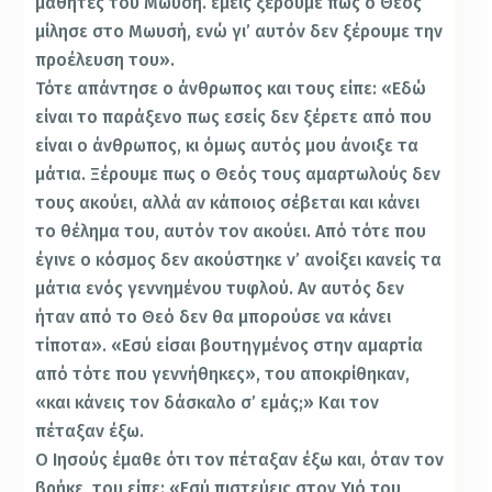
μαθητές του Μωυσή. εμείς ξέρουμε πως ο Θεός
μίλησε στο Μωυσή, ενώ γι’ αυτόν δεν ξέρουμε την
προέλευση του».
Τότε απάντησε ο άνθρωπος και τους είπε: «Εδώ
είναι το παράξενο πως εσείς δεν ξέρετε από που
είναι ο άνθρωπος, κι όμως αυτός μου άνοιξε τα
μάτια. Ξέρουμε πως ο Θεός τους αμαρτωλούς δεν
τους ακούει, αλλά αν κάποιος σέβεται και κάνει
το θέλημα του, αυτόν τον ακούει. Από τότε που
έγινε ο κόσμος δεν ακούστηκε ν’ ανοίξει κανείς τα
μάτια ενός γεννημένου τυφλού. Αν αυτός δεν
ήταν από το Θεό δεν θα μπορούσε να κάνει
τίποτα». «Εσύ είσαι βουτηγμένος στην αμαρτία
από τότε που γεννήθηκες», του αποκρίθηκαν,
«και κάνεις τον δάσκαλο σ’ εμάς;» Και τον
πέταξαν έξω.
Ο Ιησούς έμαθε ότι τον πέταξαν έξω και, όταν τον
βρήκε, του είπε: «Εσύ πιστεύεις στον Υιό του