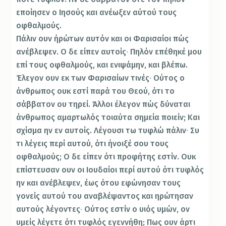
εποίησεν ο Ιησούς και ανέωξεν αύτού τους
οφθαλμούς.
Πάλιν ουν ήρώτων αυτόν και οι Φαρισαίοι πώς
ανέβλεψεν. Ο δε είπεν αυτοίς∙ Πηλόν επέθηκέ μου
επί τους οφθαλμούς, και ενιψάμην, και βλέπω.
Έλεγον ουν εκ των Φαρισαίων τινές∙ Ούτος ο
άνθρωπος ουκ εστί παρά του Θεού, ότι το
σάββατον ου τηρεί. Άλλοι έλεγον πώς δύναται
άνθρωπος αμαρτωλός τοιαύτα σημεία ποιείν; Και
σχίσμα ην εν αυτοίς. Λέγουσι τω τυφλώ πάλιν∙ Συ
τι λέγεις περί αυτού, ότι ήνοιξέ σου τους
οφθαλμούς; Ο δε είπεν ότι προφήτης εστίν. Ουκ
επίστευσαν ουν οι Ιουδαίοι περί αυτού ότι τυφλός
ην και ανέβλεψεν, έως ότου εφώνησαν τους
γονείς αυτού του αναβλέψαντος και ηρώτησαν
αυτούς λέγοντες∙ Ούτος εστίν ο υιός υμών, ον
υμείς λέγετε ότι τυφλός εγεννήθη; Πως ουν άρτι