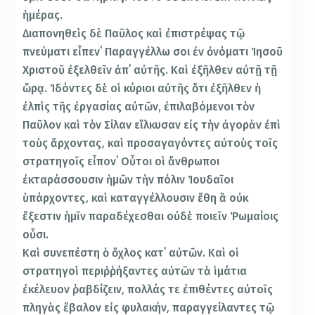
ἡμέρας.
Διαπονηθεὶς δὲ Παῦλος καὶ ἐπιστρέψας τῷ
πνεύματι εἶπεν΄ Παραγγέλλω σοι ἐν ὀνόματι Ἰησοῦ
Χριστοῦ ἐξελθεῖν ἀπ΄ αὐτῆς. Καὶ ἐξῆλθεν αὐτῇ τῇ
ὥρᾳ. Ἰδόντες δὲ οἱ κύριοι αὐτῆς ὅτι ἐξῆλθεν ἡ
ἐλπὶς τῆς ἐργασίας αὐτῶν, ἐπιλαβόμενοι τὸν
Παῦλον καὶ τὸν Σίλαν εἵλκυσαν εἰς τὴν ἀγορὰν ἐπὶ
τοὺς ἄρχοντας͵ καὶ προσαγαγόντες αὐτοὺς τοῖς
στρατηγοῖς εἶπον΄ Οὗτοι οἱ ἄνθρωποι
ἐκταράσσουσιν ἡμῶν τὴν πόλιν Ἰουδαῖοι
ὑπάρχοντες͵ καὶ καταγγέλλουσιν ἔθη ἃ οὐκ
ἔξεστιν ἡμῖν παραδέχεσθαι οὐδὲ ποιεῖν Ῥωμαίοις
οὖσι.
Καὶ συνεπέστη ὁ ὄχλος κατ΄ αὐτῶν. Καὶ οἱ
στρατηγοὶ περιῤῥήξαντες αὐτῶν τὰ ἱμάτια
ἐκέλευον ῥαβδίζειν͵ πολλάς τε ἐπιθέντες αὐτοῖς
πληγὰς ἔβαλον εἰς φυλακήν͵ παραγγείλαντες τῷ