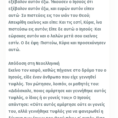
εξέβαλον αυτόν έξω. Ήκουσεν ο Ιησούς ότι
εξέβαλον αυτόν έξω, και ευρών αυτόν είπεν
αυτώ∙ Συ πιστεύεις εις τον υιόν του Θεού;
Απεκρίθη εκείνος και είπε: Και τις εστί, Κύριε, ίνα
πιστεύσω εις αυτόν; Είπε δε αυτώ ο Ιησούς∙ Και
εώρακας αυτόν και ο λαλών μετά σου εκείνος
εστίν. Ο δε έφη∙ Πιστεύω, Κύριε∙και προσεκύνησεν
αυτώ.
Απόδοση στη Νεοελληνική
Εκείνο τον καιρό, καθώς πήγαινε στο δρόμο του ο
Ιησούς, είδε έναν άνθρωπο που είχε γεννηθεί
τυφλός. Τον ρώτησαν, λοιπόν, οι μαθητές του:
«Διδάσκαλε, ποιος αμάρτησε και γεννήθηκε αυτός
τυφλός, ο ίδιος ή οι γονείς του;» Ο Ιησούς
απάντησε: «Ούτε αυτός αμάρτησε ούτε οι γονείς
του, αλλά γεννήθηκε τυφλός για να φανερωθεί η