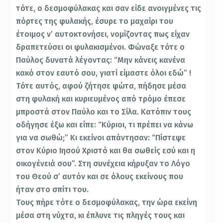
τότε, ο δεσμοφύλακας και σαν είδε ανοιγμένες τις
πόρτες της φυλακής, έσυρε το μαχαίρι του
έτοιμος ν’ αυτοκτονήσει, νομίζοντας πως είχαν
δραπετεύσει οι φυλακισμένοι. Φώναξε τότε ο
Παύλος δυνατά λέγοντας: “Mην κάνεις κανένα
κακό στον εαυτό σου, γιατί είμαστε όλοι εδώ” !
Tότε αυτός, αφού ζήτησε φώτα, πήδησε μέσα
στη φυλακή και κυριευμένος από τρόμο έπεσε
μπροστά στον Παύλο και το Σίλα. Kατόπιν τους
οδήγησε έξω και είπε: “Kύριοι, τι πρέπει να κάνω
για να σωθώ;” Kι εκείνοι απάντησαν: “Πίστεψε
στον Kύριο Iησού Xριστό και θα σωθείς εσύ και η
οικογένειά σου”. Στη συνέχεια κήρυξαν το Λόγο
του Θεού σ’ αυτόν και σε όλους εκείνους που
ήταν στο σπίτι του.
Tους πήρε τότε ο δεσμοφύλακας, την ώρα εκείνη
μέσα στη νύχτα, κι έπλυνε τις πληγές τους και