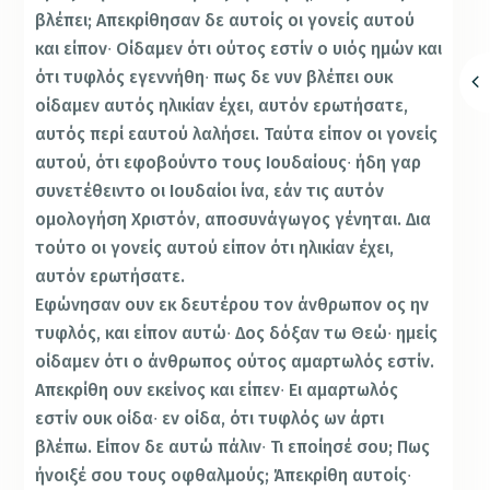
βλέπει; Απεκρίθησαν δε αυτοίς οι γονείς αυτού
και είπον∙ Οίδαμεν ότι ούτος εστίν ο υιός ημών και
ότι τυφλός εγεννήθη∙ πως δε νυν βλέπει ουκ
οίδαμεν αυτός ηλικίαν έχει, αυτόν ερωτήσατε,
αυτός περί εαυτού λαλήσει. Ταύτα είπον οι γονείς
αυτού, ότι εφοβούντο τους Ιουδαίους∙ ήδη γαρ
συνετέθειντο οι Ιουδαίοι ίνα, εάν τις αυτόν
ομολογήση Χριστόν, αποσυνάγωγος γένηται. Δια
τούτο οι γονείς αυτού είπον ότι ηλικίαν έχει,
αυτόν ερωτήσατε.
Εφώνησαν ουν εκ δευτέρου τον άνθρωπον ος ην
τυφλός, και είπον αυτώ∙ Δος δόξαν τω Θεώ∙ ημείς
οίδαμεν ότι ο άνθρωπος ούτος αμαρτωλός εστίν.
Απεκρίθη ουν εκείνος και είπεν∙ Ει αμαρτωλός
εστίν ουκ οίδα∙ εν οίδα, ότι τυφλός ων άρτι
βλέπω. Είπον δε αυτώ πάλιν∙ Τι εποίησέ σου; Πως
ήνοιξέ σου τους οφθαλμούς; Άπεκρίθη αυτοίς∙