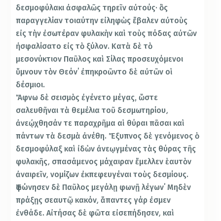
δεσμοφύλακι ἀσφαλῶς τηρεῖν αὐτούς· ὃς
παραγγελίαν τοιαύτην εἰληφὼς ἔβαλεν αὐτοὺς
εἰς τὴν ἐσωτέραν φυλακὴν καὶ τοὺς πόδας αὐτῶν
ἠσφαλίσατο εἰς τὸ ξύλον. Κατὰ δὲ τὸ
μεσονύκτιον Παῦλος καὶ Σίλας προσευχόμενοι
ὕμνουν τὸν Θεόν΄ ἐπηκροῶντο δὲ αὐτῶν οἱ
δέσμιοι.
Ἄφνω δὲ σεισμὸς ἐγένετο μέγας, ὥστε
σαλευθῆναι τὰ θεμέλια τοῦ δεσμωτηρίου͵
ἀνεῴχθησάν τε παραχρῆμα αἱ θύραι πᾶσαι καὶ
πάντων τὰ δεσμὰ ἀνέθη. Ἔξυπνος δὲ γενόμενος ὁ
δεσμοφύλαξ καὶ ἰδὼν ἀνεῳγμένας τὰς θύρας τῆς
φυλακῆς͵ σπασάμενος μάχαιραν ἔμελλεν ἑαυτὸν
ἀναιρεῖν͵ νομίζων ἐκπεφευγέναι τοὺς δεσμίους.
Ἐφώνησεν δὲ Παῦλος μεγάλῃ φωνῇ λέγων΄ Μηδὲν
πράξῃς σεαυτῷ κακόν͵ ἅπαντες γάρ ἐσμεν
ἐνθάδε. Αἰτήσας δὲ φῶτα εἰσεπήδησεν͵ καὶ