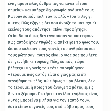
ένας αμαρτωλός άνθρωπος να κάνει τέτοια
σημεία;» Και υπήρχε διχογνωμία ανάμεσά τους.
Ρωτούν λοιπόν πάλι τον τυφλό: «Εσύ τι λες γι’
αυτόν; Πώς εξηγείς ότι σου άνοιξε τα μάτια;» Κι
εκείνος τους απάντησε: «Είναι προφήτης».
Οι Ιουδαίοι όμως δεν εννοούσαν να πιστέψουν
πως αυτός ήταν τυφλός κι απέκτησε το φως του,
ώσπου κάλεσαν τους γονείς του ανθρώπου και
τους ρώτησαν: «Αυτός είναι ο γιος σας που λέτε
ότι γεννήθηκε τυφλός; Πώς, λοιπόν, τώρα
βλέπει;» Οι γονείς του τότε αποκρίθηκαν:
«Ξέρουμε πως αυτός είναι ο γιος μας κι ότι
γεννήθηκε τυφλός∙ πώς όμως τώρα βλέπει, δεν
το ξέρουμε, ή ποιος του άνοιξε τα μάτια, εμείς
δεν το ξέρουμε. Ρωτήστε τον ίδιο∙ ενήλικος είναι,
αυτός μπορεί να μιλήσει για τον εαυτό του».
Αυτά είπαν οι γονείς του, από φόβο προς τους