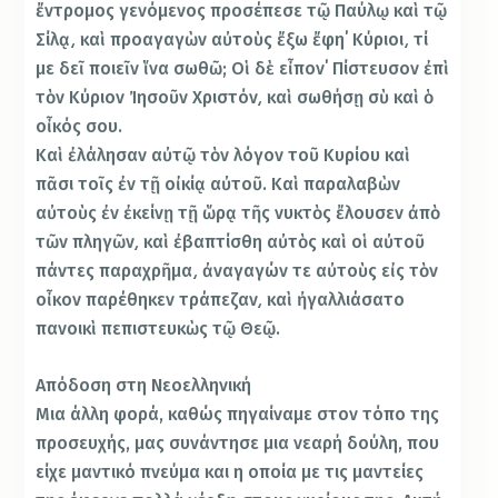
ἔντρομος γενόμενος προσέπεσε τῷ Παύλῳ καὶ τῷ
Σίλᾳ͵ καὶ προαγαγὼν αὐτοὺς ἔξω ἔφη΄ Κύριοι͵ τί
με δεῖ ποιεῖν ἵνα σωθῶ; Οἱ δὲ εἶπον΄ Πίστευσον ἐπὶ
τὸν Κύριον Ἰησοῦν Χριστόν͵ καὶ σωθήσῃ σὺ καὶ ὁ
οἶκός σου.
Καὶ ἐλάλησαν αὐτῷ τὸν λόγον τοῦ Κυρίου καὶ
πᾶσι τοῖς ἐν τῇ οἰκίᾳ αὐτοῦ. Καὶ παραλαβὼν
αὐτοὺς ἐν ἐκείνῃ τῇ ὥρᾳ τῆς νυκτὸς ἔλουσεν ἀπὸ
τῶν πληγῶν͵ καὶ ἐβαπτίσθη αὐτὸς καὶ οἱ αὐτοῦ
πάντες παραχρῆμα͵ ἀναγαγών τε αὐτοὺς εἰς τὸν
οἶκον παρέθηκεν τράπεζαν͵ καὶ ἠγαλλιάσατο
πανοικὶ πεπιστευκὼς τῷ Θεῷ.
Απόδοση στη Νεοελληνική
Mια άλλη φορά, καθώς πηγαίναμε στον τόπο της
προσευχής, μας συνάντησε μια νεαρή δούλη, που
είχε μαντικό πνεύμα και η οποία με τις μαντείες