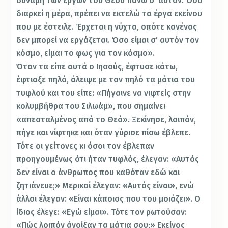
δύναμη των έργων του Θεού πάνω σ’ αυτόν. Όσο
διαρκεί η μέρα, πρέπει να εκτελώ τα έργα εκείνου
που με έστειλε. Έρχεται η νύχτα, οπότε κανένας
δεν μπορεί να εργάζεται. Όσο είμαι σ’ αυτόν τον
κόσμο, είμαι το φως για τον κόσμο».
Όταν τα είπε αυτά ο Ιησούς, έφτυσε κάτω,
έφτιαξε πηλό, άλειψε με τον πηλό τα μάτια του
τυφλού και του είπε: «Πήγαινε να νιφτείς στην
κολυμβήθρα του Σιλωάμ», που σημαίνει
«απεσταλμένος από το Θεό». Ξεκίνησε, λοιπόν,
πήγε και νίφτηκε και όταν γύρισε πίσω έβλεπε.
Τότε οι γείτονες κι όσοι τον έβλεπαν
προηγουμένως ότι ήταν τυφλός, έλεγαν: «Αυτός
δεν είναι ο άνθρωπος που καθόταν εδώ και
ζητιάνευε;» Μερικοί έλεγαν: «Αυτός είναι», ενώ
άλλοι έλεγαν: «Είναι κάποιος που του μοιάζει». Ο
ίδιος έλεγε: «Εγώ είμαι». Τότε τον ρωτούσαν:
«Πώς λοιπόν άνοίξαν τα μάτια σου;» Εκείνος