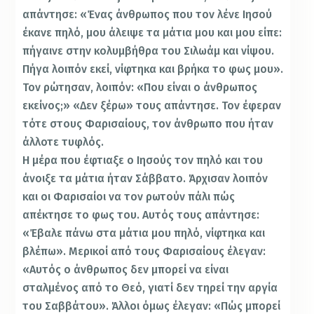
απάντησε: «Ένας άνθρωπος που τον λένε Ιησού
έκανε πηλό, μου άλειψε τα μάτια μου και μου είπε:
πήγαινε στην κολυμβήθρα του Σιλωάμ και νίψου.
Πήγα λοιπόν εκεί, νίφτηκα και βρήκα το φως μου».
Τον ρώτησαν, λοιπόν: «Που είναι ο άνθρωπος
εκείνος;» «Δεν ξέρω» τους απάντησε. Τον έφεραν
τότε στους Φαρισαίους, τον άνθρωπο που ήταν
άλλοτε τυφλός.
Η μέρα που έφτιαξε ο Ιησούς τον πηλό και του
άνοιξε τα μάτια ήταν Σάββατο. Άρχισαν λοιπόν
και οι Φαρισαίοι να τον ρωτούν πάλι πώς
απέκτησε το φως του. Αυτός τους απάντησε:
«Έβαλε πάνω στα μάτια μου πηλό, νίφτηκα και
βλέπω». Μερικοί από τους Φαρισαίους έλεγαν:
«Αυτός ο άνθρωπος δεν μπορεί να είναι
σταλμένος από το Θεό, γιατί δεν τηρεί την αργία
του Σαββάτου». Άλλοι όμως έλεγαν: «Πώς μπορεί