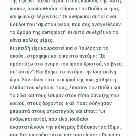
της έφερνε πολλά κέρδη στους κυρίους της. Aυτή,
λοιπόν, ακολουθούσε επίμονα τον Παύλο κι εμάς
και φώναζε λέγοντας: ‘’Oι άνθρωποι αυτοί είναι
δούλοι του Ύψιστου Θεού, που σας αναγγέλλουν
το δρόμο της σωτηρίας!’’ Kι αυτό συνέχιζε να το
κάνει πολλές μέρες.
Kι επειδή είχε κουραστεί πια ο Παύλος να το
ακούει, στράφηκε και είπε στο πνεύμα: “Σε
προστάζω στο όνομα του Iησού Xριστού, να βγεις
απ’ αυτήν’’. Και βγήκε το πνεύμα την ίδια εκείνη
ώρα. Σαν είδαν τότε οι κύριοί της πως χάθηκε η
ελπίδα του κέρδους τους, έπιασαν τον Παύλο και
το Σίλα και τους έσυραν στον τόπο σύναξης του
κοινού, στους άρχοντες. Εκεί, τους οδήγησαν
μπροστά στους στρατηγούς και είπαν: “Oι
άνθρωποι αυτοί, που είναι Ιουδαίοι,
αναστατώνουν την πόλη μας διδάσκοντας έθιμα,
που δεν επιτρέπεται σε μας που είμαστε Ρωμαίοι,