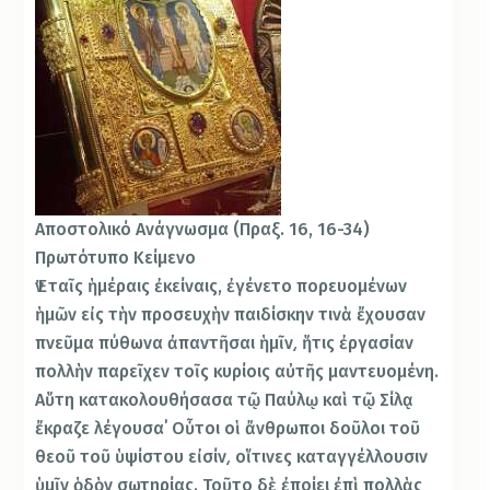
Αποστολικό Ανάγνωσμα (Πραξ. 16, 16-34)
Πρωτότυπο Κείμενο
Ἐν ταῖς ἡμέραις ἐκείναις, ἐγένετο πορευομένων
ἡμῶν εἰς τὴν προσευχὴν παιδίσκην τινὰ ἔχουσαν
πνεῦμα πύθωνα ἀπαντῆσαι ἡμῖν͵ ἥτις ἐργασίαν
πολλὴν παρεῖχεν τοῖς κυρίοις αὐτῆς μαντευομένη.
Αὕτη κατακολουθήσασα τῷ Παύλῳ καὶ τῷ Σίλᾳ
ἔκραζε λέγουσα΄ Οὗτοι οἱ ἄνθρωποι δοῦλοι τοῦ
θεοῦ τοῦ ὑψίστου εἰσίν͵ οἵτινες καταγγέλλουσιν
ὑμῖν ὁδὸν σωτηρίας. Τοῦτο δὲ ἐποίει ἐπὶ πολλὰς