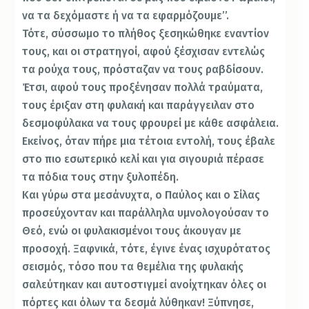
να τα δεχόμαστε ή να τα εφαρμόζουμε’’.
Τότε, σύσσωμο το πλήθος ξεσηκώθηκε εναντίον
τους, και οι στρατηγοί, αφού ξέσχισαν εντελώς
τα ρούχα τους, πρόσταζαν να τους ραβδίσουν.
Έτσι, αφού τους προξένησαν πολλά τραύματα,
τους έριξαν στη φυλακή και παράγγειλαν στο
δεσμοφύλακα να τους φρουρεί με κάθε ασφάλεια.
Eκείνος, όταν πήρε μια τέτοια εντολή, τους έβαλε
στο πιο εσωτερικό κελί και για σιγουριά πέρασε
τα πόδια τους στην ξυλοπέδη.
Kαι γύρω στα μεσάνυχτα, ο Παύλος και ο Σίλας
προσεύχονταν και παράλληλα υμνολογούσαν το
Θεό, ενώ οι φυλακισμένοι τους άκουγαν με
προσοχή. Ξαφνικά, τότε, έγινε ένας ισχυρότατος
σεισμός, τόσο που τα θεμέλια της φυλακής
σαλεύτηκαν και αυτοστιγμεί ανοίχτηκαν όλες οι
πόρτες και όλων τα δεσμά λύθηκαν! Ξύπνησε,