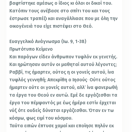
βαφτίστηκε αμέσως ο ίδιος κι όλοι οι δικοί του.
Kατόπιν τους ανέβασε στο σπίτι του και τους
έστρωσε τραπέζι και αναγάλλιασε που με όλη την
οικογένειά του είχε πιστέψει στο Θεό.
Ευαγγελικό Ανάγνωσμα (Ιω. 9, 1-38)
Πρωτότυπο Κείμενο
Και παράγων είδεν άνθρωπον τυφλόν εκ γενετής.
Και ηρώτησαν αυτόν οι μαθηταί αυτού λέγοντες;
Ραββί, τις ήμαρτεν, ούτος η οι γονείς αυτού, ίνα
τυφλός γεννηθή; Απεκρίθη ο Ιησούς∙ Ούτε ούτος
ήμαρτεν ούτε οι γονείς αυτού, αλλ’ ίνα φανερωθή
τα έργα του Θεού εν αυτώ. Εμέ δε εργάζεσθαι τα
έργα του πέμψαντός με έως ήμέρα εστίν έρχεται
νύξ ότε ουδείς δύναται εργάζεσθαι. Όταν εν τω
κόσμω, φως ειμί του κόσμου.
Ταύτα ειπών έπτυσε χαμαί και εποίησε πηλόν εκ