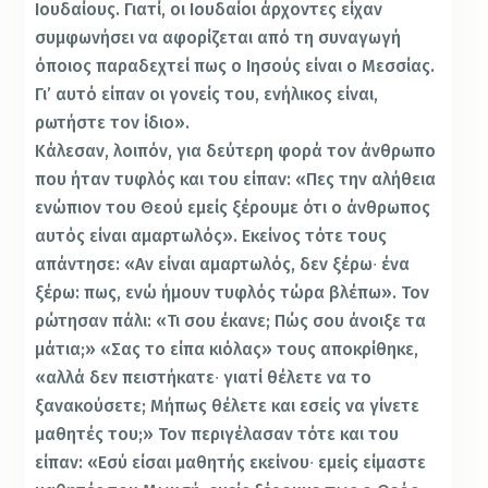
Ιουδαίους. Γιατί, οι Ιουδαίοι άρχοντες είχαν
συμφωνήσει να αφορίζεται από τη συναγωγή
όποιος παραδεχτεί πως ο Ιησούς είναι ο Μεσσίας.
Γι’ αυτό είπαν οι γονείς του, ενήλικος είναι,
ρωτήστε τον ίδιο».
Κάλεσαν, λοιπόν, για δεύτερη φορά τον άνθρωπο
που ήταν τυφλός και του είπαν: «Πες την αλήθεια
ενώπιον του Θεού εμείς ξέρουμε ότι ο άνθρωπος
αυτός είναι αμαρτωλός». Εκείνος τότε τους
απάντησε: «Αν είναι αμαρτωλός, δεν ξέρω∙ ένα
ξέρω: πως, ενώ ήμουν τυφλός τώρα βλέπω». Τον
ρώτησαν πάλι: «Τι σου έκανε; Πώς σου άνοιξε τα
μάτια;» «Σας το είπα κιόλας» τους αποκρίθηκε,
«αλλά δεν πειστήκατε∙ γιατί θέλετε να το
ξανακούσετε; Μήπως θέλετε και εσείς να γίνετε
μαθητές του;» Τον περιγέλασαν τότε και του
είπαν: «Εσύ είσαι μαθητής εκείνου∙ εμείς είμαστε