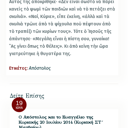
Αὐτὸς τῆς ἀποκρίθηκε· «Δὲν εἶναι σωστὸ νὰ πάρει
κανεὶς τὸ ψωμὶ τῶν παιδιῶν καὶ νὰ τὸ πετάξει στὰ
σκυλιά». «Ναί, Κύριε», εἶπε ἐκείνη, «ἀλλὰ καὶ τὰ
σκυλιὰ τρῶνε ἀπὸ τὰ ψίχουλα ποὺ πέφτουν ἀπὸ
τὸ τραπέζι τῶν κυρίων τους». Τότε ὁ ᾿Ιησοῦς τῆς
ἀπάντησε· «Μεγάλη εἶναι ἡ πίστη σου, γυναίκα!
῍Ας γίνει ὅπως τὸ θέλεις». Κι ἀπὸ κείνη τὴν ὥρα
γιατρεύτηκε ἡ θυγατέρα της.
Ετικέτες:
Απόστολος
Δείτε Επίσης
19
ΙΟΎΛ
Ο Απόστολος και το Ευαγγέλιο της
Κυριακής 20 Ιουλίου 2014 (Κυριακή ΣΤ´
Ματθαίου)