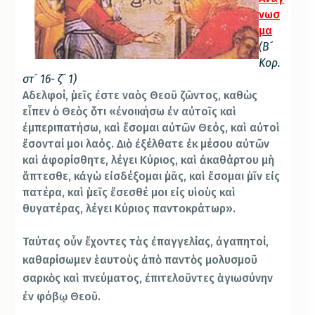
νωσ
μα
(Β´
Κορ.
στ´ 16- ζ´ 1)
Αδελφοί, ὑμεῖς ἐστε ναὸς Θεοῦ ζῶντος, καθὼς
εἶπεν ὁ Θεὸς ὅτι «ἐνοικήσω ἐν αὐτοῖς καὶ
ἐμπεριπατήσω, καὶ ἔσομαι αὐτῶν Θεός, καὶ αὐτοὶ
ἔσονταί μοι λαός. Διὸ ἐξέλθατε ἐκ μέσου αὐτῶν
καὶ ἀφορίσθητε, λέγει Κύριος, καὶ ἀκαθάρτου μὴ
ἅπτεσθε, κἀγὼ εἰσδέξομαι ὑμᾶς, καὶ ἔσομαι ὑμῖν εἰς
πατέρα,
καὶ ὑμεῖς ἔσεσθέ μοι εἰς υἱοὺς καὶ
θυγατέρας, λέγει Κύριος παντοκράτωρ».
Ταύτας οὖν ἔχοντες τὰς ἐπαγγελίας, ἀγαπητοί,
καθαρίσωμεν ἑαυτοὺς ἀπὸ παντὸς μολυσμοῦ
σαρκὸς καὶ πνεύματος, ἐπιτελοῦντες ἁγιωσύνην
ἐν φόβῳ Θεοῦ.