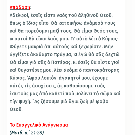
Απόδοση
:
Αδελφοί, ἐσεῖς εἶστε ναὸς τοῦ ἀληθινοῦ Θεοῦ,
ὅπως ὁ ἴδιος εἶπε· Θὰ κατοικήσω ἀνάμεσά τους
καὶ θὰ πορεύομαι μαζί τους. Θὰ εἶμαι Θεός τους,
κι αὐτοὶ θὰ εἶναι λαός μου. Γι’ αὐτὸ λέει ὁ Κύριος·
Φύγετε μακριὰ ἀπ’ αὐτοὺς καὶ ξεχωρίστε. Μὴν
ἀγγίζετε ἀκάθαρτο πράγμα, κι ἐγὼ θὰ σᾶς δεχτῶ.
Θὰ εἶμαι γιὰ σᾶς ὁ Πατέρας, κι ἐσεῖς θὰ εἶστε γιοὶ
καὶ θυγατέρες μου, λέει ἀκόμα ὁ παντοκράτορας
Κύριος. ᾿Αφοῦ λοιπόν, ἀγαπητοί μου, ἔχουμε
αὐτὲς τὶς ὑποσχέσεις, ἂς καθαρίσουμε τοὺς
ἑαυτούς μας ἀπὸ καθετὶ ποὺ μολύνει τὸ σῶμα καὶ
τὴν ψυχή. ῍Ας ζήσουμε μιὰ ἅγια ζωὴ μὲ φόβο
Θεοῦ.
Το Ευαγγελικό Ανάγνωσμα
(Ματθ. ιε´ 21-28)