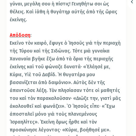
γύναι, μεγάλη σου ἡ πίστις! Γενηθήτω σοι ὡς
θέλεις. Καὶ ἰάθη ἡ θυγάτηρ αὐτῆς ἀπὸ τῆς ὥρας
ἐκείνης.
Απόδοση
:
Εκεῖνο τὸν καιρό, ἔφυγε ὁ ᾿Ιησοῦς γιὰ τὴν περιοχὴ
τῆς Τύρου καὶ τῆς Σιδώνας. Τότε μιὰ γυναίκα
Χαναναία βγῆκε ἔξω ἀπὸ τὰ ὅρια τῆς περιοχῆς
ἐκείνης καὶ τοῦ φώναζε δυνατά· «᾿Ελέησέ με,
Κύριε, Υἱὲ τοῦ Δαβίδ. ῾Η θυγατέρα μου
βασανίζεται ἀπὸ δαιμόνιο». Αὐτὸς δὲν τῆς
ἀπαντοῦσε λέξη. Τὸν πλησίασαν τότε οἱ μαθητές
του καὶ τὸν παρακαλοῦσαν· «Διῶξε την, γιατὶ μᾶς
ἀκολουθεῖ καὶ φωνάζει». ῾Ο ᾿Ιησοῦς εἶπε· «῎Εχω
ἀποσταλεῖ μόνο γιὰ τοὺς πλανεμένους
᾿Ισραηλίτες». ᾿Εκείνη ὅμως ἦρθε καὶ τὸν
προσκύνησε λέγοντας· «Κύριε, βοήθησέ με».