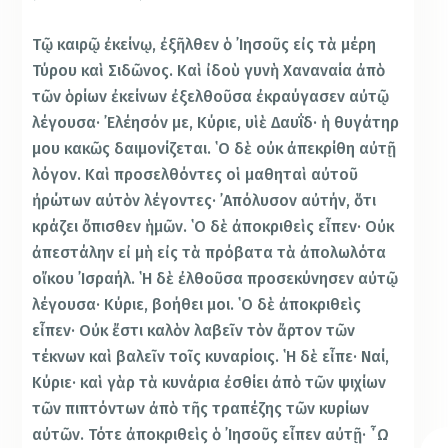
Τῷ καιρῷ ἐκείνῳ, ἐξῆλθεν ὁ ᾿Ιησοῦς εἰς τὰ μέρη
Τύρου καὶ Σιδῶνος. Καὶ ἰδοὺ γυνὴ Χαναναία ἀπὸ
τῶν ὁρίων ἐκείνων ἐξελθοῦσα ἐκραύγασεν αὐτῷ
λέγουσα· ᾿Ελέησόν με, Κύριε, υἱὲ Δαυΐδ· ἡ θυγάτηρ
μου κακῶς δαιμονίζεται. ῾Ο δὲ οὐκ ἀπεκρίθη αὐτῇ
λόγον. Καὶ προσελθόντες οἱ μαθηταὶ αὐτοῦ
ἠρώτων αὐτὸν λέγοντες· ᾿Απόλυσον αὐτήν, ὅτι
κράζει ὄπισθεν ἡμῶν. ῾Ο δὲ ἀποκριθεὶς εἶπεν· Οὐκ
ἀπεστάλην εἰ μὴ εἰς τὰ πρόβατα τὰ ἀπολωλότα
οἴκου ᾿Ισραήλ. ῾Η δὲ ἐλθοῦσα προσεκύνησεν αὐτῷ
λέγουσα· Κύριε, βοήθει μοι. ῾Ο δὲ ἀποκριθεὶς
εἶπεν· Οὐκ ἔστι καλὸν λαβεῖν τὸν ἄρτον τῶν
τέκνων καὶ βαλεῖν τοῖς κυναρίοις. ῾Η δὲ εἶπε· Ναί,
Κύριε· καὶ γὰρ τὰ κυνάρια ἐσθίει ἀπὸ τῶν ψιχίων
τῶν πιπτόντων ἀπὸ τῆς τραπέζης τῶν κυρίων
αὐτῶν. Τότε ἀποκριθεὶς ὁ ᾿Ιησοῦς εἶπεν αὐτῇ· ῏Ω