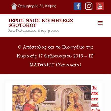
Θεομήτορος 21, Άλιμος
ΙΕΡΌΣ ΝΑΌΣ ΚΟΙΜΉΣΕΩΣ
ΘΕΟΤΌΚΟΥ
Άνω Καλαμακίου Θεομήτορος
Ο Απόστολος και το Ευαγγέλιο της
Κυριακής 17 Φεβρουαρίου 2013 – ΙΖ΄
ΜΑΤΘΑΙΟΥ (Χαναναία)
Το
Απο
στο
λικό
Ανάγ