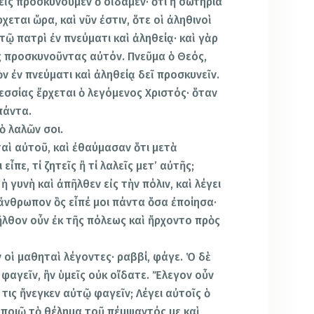
εῖς προσκυνοῦμεν ὃ οἴδαμεν· ὅτι ἡ σωτηρία
χεται ὥρα, καὶ νῦν ἐστιν, ὅτε οἱ ἀληθινοὶ
ῷ πατρὶ ἐν πνεύματι καὶ ἀληθείᾳ· καὶ γὰρ
ς προσκυνοῦντας αὐτόν. Πνεῦμα ὁ Θεός,
 ἐν πνεύματι καὶ ἀληθείᾳ δεῖ προσκυνεῖν.
Μεσσίας ἔρχεται ὁ λεγόμενος Χριστός· ὅταν
πάντα.
 ὁ λαλῶν σοι.
ταὶ αὐτοῦ, καὶ ἐθαύμασαν ὅτι μετὰ
εἶπε, τί ζητεῖς ἢ τί λαλεῖς μετ’ αὐτῆς;
 γυνὴ καὶ ἀπῆλθεν εἰς τὴν πόλιν, καὶ λέγει
 ἄνθρωπον ὃς εἶπέ μοι πάντα ὅσα ἐποίησα·
Ἐξῆλθον οὖν ἐκ τῆς πόλεως καὶ ἤρχοντο πρὸς
 οἱ μαθηταὶ λέγοντες· ραββί, φάγε. Ὁ δὲ
 φαγεῖν, ἣν ὑμεῖς οὐκ οἴδατε. Ἔλεγον οὖν
 τις ἤνεγκεν αὐτῷ φαγεῖν; Λέγει αὐτοῖς ὁ
α ποιῶ τὸ θέλημα τοῦ πέμψαντός με καὶ