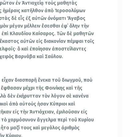
πρῶτον ἐν Ἀντιοχείᾳ τοὺς μαθητὰς
αῖς ἡμέραις κατῆλθον ἀπὸ Ἱεροσολύμων
αστὰς δὲ εἷς ἐξ αὐτῶν ὀνόματι Ἄγαβος
μὸν μέγαν μέλλειν ἔσεσθαι ἐφ᾿ ὅλην τὴν
ο ἐπὶ Κλαυδίου Καίσαρος. Τῶν δὲ μαθητῶν
ἕκαστος αὐτῶν εἰς διακονίαν πέμψαι τοῖς
ελφοῖς· ὃ καὶ ἐποίησαν ἀποστείλαντες
χειρὸς Βαρνάβα καὶ Σαύλου.
οὺ εἶχαν διασπαρῆ ἕνεκα τοῦ διωγμοῦ, ποὺ
, ἔφθασαν μέχρι τῆς Φοινίκης καὶ τῆς
λλὰ δὲν ἐκήρυτταν τὸν λόγον σὲ κανένα
ικοὶ ἀπὸ αὐτοὺς ὴσαν Κύπριοι καὶ
πῆκαν εἰς τὴν Ἀντιόχειαν, ἐμιλοῦσαν εἰς
 τὸ χαρμόσυνον ἄγγελμα περὶ τοῦ Κυρίου
υ ἦτο μαζί τους καὶ μεγάλος ἀριθμὸς
ὸν Κύριον.