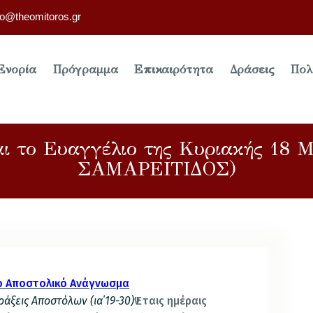
fo@theomitoros.gr
Ενορία
Πρόγραμμα
Επικαιρότητα
Δράσεις
Πολ
ι το Ευαγγέλιο της Κυριακής 18 
ΣΑΜΑΡΕΙΤΙΔΟΣ)
ο Αποστολικό Ανάγνωσμα
ράξεις Αποστόλων (ια΄19-30)
Ἐν ταις ημέραις