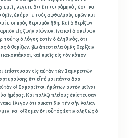
 ὑμεῖς λέγετε ὅτι ἔτι τετράμηνός ἐστι καὶ
ω ὑμῖν, ἐπάρατε τοὺς ὀφθαλμοὺς ὑμῶν καὶ
αί εἰσι πρὸς θερισμὸν ἤδη. Καὶ ὁ θερίζων
αρπὸν εἰς ζωὴν αἰώνιον, ἵνα καὶ ὁ σπείρων
γὰρ τούτῳ ὁ λόγος ἐστὶν ὁ ἀληθινός, ὅτι
ος ὁ θερίζων. Ἐγὼ ἀπέστειλα ὑμᾶς θερίζειν
ι κεκοπιάκασι, καὶ ὑμεῖς εἰς τὸν κόπον
λοὶ ἐπίστευσαν εἰς αὐτὸν τῶν Σαμαρειτῶν
μαρτυρούσης ὅτι εἶπέ μοι πάντα ὅσα
ὐτὸν οἱ Σαμαρεῖται, ἠρώτων αὐτὸν μεῖναι
ῖ δύο ἡμέρας. Καὶ πολλῷ πλείους ἐπίστευσαν
ναικὶ ἔλεγον ὅτι οὐκέτι διὰ τὴν σὴν λαλιὰν
μεν, καὶ οἴδαμεν ὅτι οὗτός ἐστιν ἀληθῶς ὁ