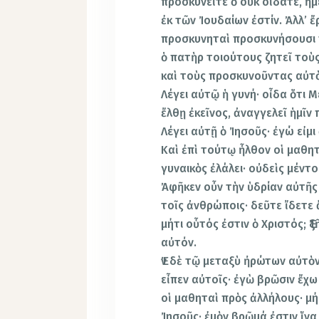
προσκυνεῖτε ὃ οὐκ οἴδατε, ἡμ
ἐκ τῶν Ἰουδαίων ἐστίν. Ἀλλ’ ἔρ
προσκυνηταὶ προσκυνήσουσι τ
ὁ πατὴρ τοιούτους ζητεῖ τοὺ
καὶ τοὺς προσκυνοῦντας αὐτὸν
Λέγει αὐτῷ ἡ γυνή· οἶδα ὅτι 
ἔλθῃ ἐκεῖνος, ἀναγγελεῖ ἡμῖν 
Λέγει αὐτῇ ὁ Ἰησοῦς· ἐγώ εἰμι
Καὶ ἐπὶ τούτῳ ἦλθον οἱ μαθη
γυναικὸς ἐλάλει· οὐδεὶς μέντοι 
Ἀφῆκεν οὖν τὴν ὑδρίαν αὐτῆς ἡ
τοῖς ἀνθρώποις· δεῦτε ἴδετε
μήτι οὗτός ἐστιν ὁ Χριστός; 
αὐτόν.
Ἐν δὲ τῷ μεταξὺ ἠρώτων αὐτὸν
εἶπεν αὐτοῖς· ἐγὼ βρῶσιν ἔχω
οἱ μαθηταὶ πρὸς ἀλλήλους· μή
Ἰησοῦς· ἐμὸν βρῶμά ἐστιν ἵν