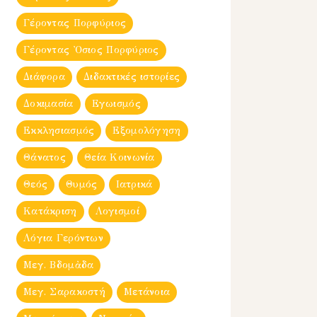
Γέροντας Πορφύριος
Γέροντας Ὀσιος Πορφύριος
Διάφορα
Διδακτικές ιστορίες
Δοκιμασία
Εγωισμός
Εκκλησιασμός
Εξομολόγηση
Θάνατος
Θεία Κοινωνία
Θεός
Θυμός
Ιατρικά
Κατάκριση
Λογισμοί
Λόγια Γερόντων
Μεγ. Βδομἀδα
Μεγ. Σαρακοστή
Μετάνοια