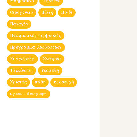
Μνημόσυνα
Νηστεία
Οικογένεια
Πίστη
Παιδί
Παναγία
Πνευματικές συμβουλές
Πρόγραμμα Ακολουθιών
Συγχώρεση
Σωτηρία
Ταπείνωση
Υπομονή
Χριστός
πάθη
προσευχή
υγεια - διατροφη