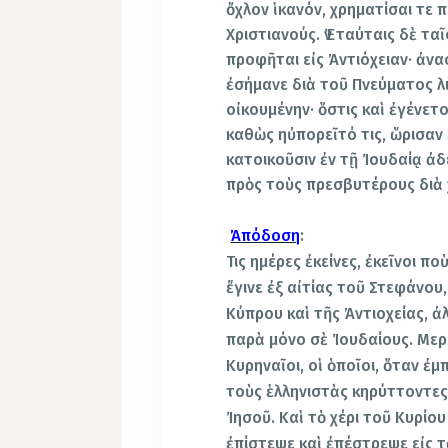
ὄχλον ἱκανόν, χρηματίσαι τε 
Χριστιανούς. Ἐν ταύταις δὲ τ
προφῆται εἰς Ἀντιόχειαν· ἀν
ἐσήμανε διὰ τοῦ Πνεύματος λι
οἰκουμένην· ὅστις καὶ ἐγένετ
καθὼς ηὐπορεῖτό τις, ὥρισαν 
κατοικοῦσιν ἐν τῇ Ἰουδαίᾳ ἀδ
πρὸς τοὺς πρεσβυτέρους διὰ 
Ἀπόδοση
:
Τις ημέρες ἐκείνες, ἐκεῖνοι π
ἔγινε ἐξ αἰτίας τοῦ Στεφάνου
Κύπρου καὶ τῆς Ἀντιοχείας, ἀ
παρὰ μόνο σὲ Ἰουδαίους. Μερ
Κυρηναῖοι, οἱ ὁποῖοι, ὅταν ἐμ
τοὺς ἑλληνιστὰς κηρύττοντες
Ἰησοῦ. Καὶ τὸ χέρι τοῦ Κυρίο
ἐπίστεψε καὶ ἐπέστρεψε εἰς τ