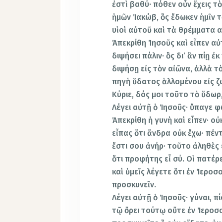
ἐστὶ βαθύ· πόθεν οὖν ἔχεις τ
ἡμῶν Ἰακώβ, ὃς ἔδωκεν ἡμῖν τ
υἱοὶ αὐτοῦ καὶ τὰ θρέμματα 
Ἀπεκρίθη Ἰησοῦς καὶ εἶπεν αὐ
διψήσει πάλιν· ὃς δι’ ἂν πίῃ
διψήσῃ εἰς τὸν αἰῶνα, ἀλλὰ 
πηγὴ ὕδατος ἁλλομένου εἰς ζω
Κύριε, δός μοι τοῦτο τὸ ὕδωρ
Λέγει αὐτῇ ὁ Ἰησοῦς· ὕπαγε 
Ἀπεκρίθη ἡ γυνὴ καὶ εἶπεν· ο
εἶπας ὅτι ἄνδρα οὐκ ἔχω· πέντ
ἔστι σου ἀνήρ· τοῦτο ἀληθὲς 
ὅτι προφήτης εἶ σύ. Οἱ πατέ
καὶ ὑμεῖς λέγετε ὅτι ἐν Ἱεροσ
προσκυνεῖν.
Λέγει αὐτῇ ὁ Ἰησοῦς· γύναι, π
τῷ ὄρει τούτῳ οὔτε ἐν Ἱεροσ