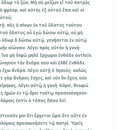
ὸ ὕδωρ τὸ ζῶν; Μὴ σὺ μείζων εἶ τοῦ πατρὸς
ὸ φρέαρ, καὶ αὐτὸς ἐξ αὐτοῦ ἔπιε καὶ οἱ
αὐτοῦ;
τῇ· πᾶς ὁ πίνων ἐκ τοῦ ὕδατος τούτου
 ἐκ τοῦ ὕδατος οὗ ἐγὼ δώσω αὐτῷ, οὐ μὴ
τὸ ὕδωρ ὃ δώσω αὐτῷ, γενήσεται ἐν αὐτῷ
ὴν αἰώνιον. Λέγει πρὸς αὐτὸν ἡ γυνή·
, ἵνα μὴ διψῶ μηδὲ ἔρχωμαι ἐνθάδε ἀντλεῖν.
φώνησον τὸν ἄνδρα σου καὶ ἐλθὲ ἐνθάδε.
ὐκ ἔχω ἄνδρα. Λέγει αὐτῇ ὁ Ἰησοῦς· καλῶς
ε γὰρ ἄνδρας ἔσχες, καὶ νῦν ὃν ἔχεις οὐκ
εἴρηκας. Λέγει αὐτῷ ἡ γυνή· Κύριε, θεωρῶ
ρες ἡμῶν ἐν τῷ ὄρει τούτῳ προσεκύνησαν·
ολύμοις ἐστὶν ὁ τόπος ὅπου δεῖ
ίστευσόν μοι ὅτι ἔρχεται ὥρα ὅτε οὔτε ἐν
ολύμοις προσκυνήσετε τῷ πατρί. Ὑμεῖς