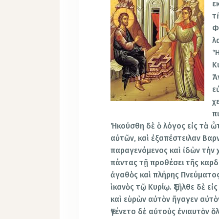
ε
τ
Φ
λ
Ἦ
Κ
Ἀ
ε
χ
π
Ἠκούσθη δὲ ὁ λόγος εἰς τὰ ὦτ
αὐτῶν, καὶ ἐξαπέστειλαν Βαρν
παραγενόμενος καὶ ἰδὼν τὴν 
πάντας τῇ προθέσει τῆς καρδί
ἀγαθὸς καὶ πλήρης Πνεύματος
ἱκανὸς τῷ Κυρίῳ. Ἐξῆλθε δὲ ε
καὶ εὑρὼν αὐτὸν ἤγαγεν αὐτὸν
Ἐγένετο δὲ αὐτοὺς ἐνιαυτὸν ὅ