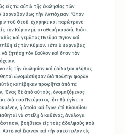
ὺς εἰς τὰ αὐτιὰ τῆς ἐκκλησίας τῶν
ν Βαρνάβαν ἕως τὴν Ἀντιόχειαν. Ὅταν
άριν τοῦ Θεοῦ, ἐχάρηκε καὶ παρώτρυνε
ἰς τὸν Κύριον μὲ σταθερὴ καρδιά, διότι
αθὸς καὶ γεμᾶτος Πνεῦμα Ἅγιον καὶ
ετέθη εἰς τὸν Κύριον. Τότε ὁ Βαρνάβας
 νὰ ζητήσῃ τὸν Σαῦλον καὶ ὅταν τὸν
όχειαν.
ο εἰς τὴν ἐκκλησίαν καὶ ἐδίδαξαν πλῆθος
 μαθηταὶ ὠνομάσθησαν διὰ πρώτην φορὰν
 αὐτὰς κατέβηκαν προφῆται ἀπὸ τὰ
αν. Ἕνας δὲ ἀπὸ αὐτούς, ὀνομαζόμενος
πε διὰ τοῦ Πνεύματος, ὅτι θὰ ἐγίνετο
ουμένην, ἡ ὁποία καὶ ἔγινε ἐπὶ Κλαυδίου
μαθηταὶ νὰ στείλῃ ὁ καθένας, ἀνάλογα
τάστασιν, βοήθειαν εἰς τοὺς ἀδελφοὺς ποὺ
. Αὐτὸ καὶ ἔκαναν καὶ τὴν ἀπέστειλαν εἰς