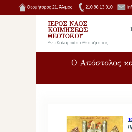
Θεομήτορος 21, Άλιμος
210 98 13 910
in
ΙΕΡΌΣ ΝΑΌΣ
ΚΟΙΜΉΣΕΩΣ
ΘΕΟΤΌΚΟΥ
Άνω Καλαμακίου Θεομήτορος
Ο Απόστολος κα
Τ
Π