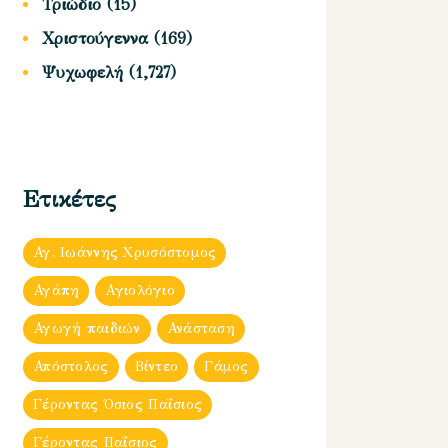
Τριώδιο
(15)
Χριστούγεννα
(169)
Ψυχωφελή
(1,727)
Ετικέτες
Αγ. Ιωάννης Χρυσόστομος
Αγάπη
Αγιολόγιο
Αγωγή παιδιών
Ανάσταση
Απόστολος
Βίντεο
Γάμος
Γέροντας Όσιος Παΐσιος
Γέροντας Παΐσιος