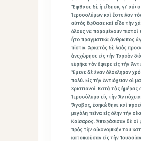
Ἔφθασε δὲ ἡ εἴδησις γι’ αὐτο
Ἱεροσολύμων καὶ ἔστειλαν τὸ
αὐτὸς ἔφθασε καὶ εἶδε τὴν χ
ὅλους νὰ παραμένουν πιστοὶ ε
ἦτο πραγματικὰ ἄνθρωπος ἀγ
πίστιν. Ἀρκετὸς δὲ λαὸς προσ
ἀνεχώρησε εἰς τὴν Ταρσὸν διὰ
εὑρῆκε τὸν ἔφερε εἰς τὴν Ἀντι
Ἕμενε δὲ ἕναν ὁλόκληρον χρόν
πολύ. Εἰς τὴν Ἀντιόχειαν οἱ
Χριστιανοί. Κατὰ τὰς ἡμέρας
Ἱεροσόλυμα εἰς τὴν Ἀντιόχει
Ἄγαβος, ἐσηκώθηκε καὶ προεῖ
μεγάλη πεῖνα εἰς ὅλην τὴν οἰκ
Καίσαρος. Ἀπεφάσισαν δὲ οἱ 
πρὸς τὴν οἰκονομικήν του κα
κατοικοῦσαν εἰς τὴν Ἰουδαίαν