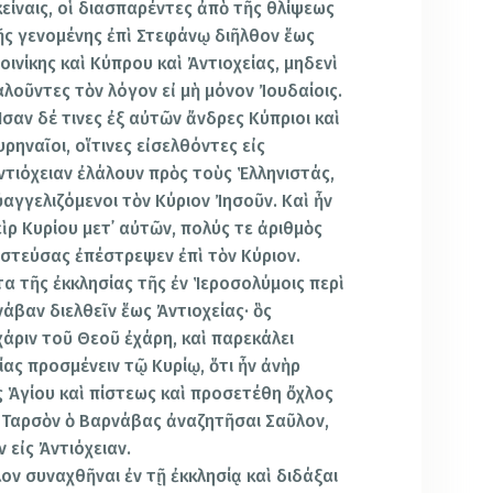
κείναις, οἱ διασπαρέντες ἀπὸ τῆς θλίψεως
ῆς γενομένης ἐπὶ Στεφάνῳ διῆλθον ἕως
οινίκης καὶ Κύπρου καὶ Ἀντιοχείας, μηδενὶ
αλοῦντες τὸν λόγον εἰ μὴ μόνον Ἰουδαίοις.
σαν δέ τινες ἐξ αὐτῶν ἄνδρες Κύπριοι καὶ
υρηναῖοι, οἵτινες εἰσελθόντες εἰς
ντιόχειαν ἐλάλουν πρὸς τοὺς Ἑλληνιστάς,
ὐαγγελιζόμενοι τὸν Κύριον Ἰησοῦν. Καὶ ἦν
εὶρ Κυρίου μετ᾿ αὐτῶν, πολύς τε ἀριθμὸς
ιστεύσας ἐπέστρεψεν ἐπὶ τὸν Κύριον.
α τῆς ἐκκλησίας τῆς ἐν Ἱεροσολύμοις περὶ
άβαν διελθεῖν ἕως Ἀντιοχείας· ὃς
χάριν τοῦ Θεοῦ ἐχάρη,
καὶ παρεκάλει
ας προσμένειν τῷ Κυρίῳ, ὅτι ἦν ἀνὴρ
 Ἁγίου καὶ πίστεως καὶ προσετέθη ὄχλος
ἰς Ταρσὸν ὁ Βαρνάβας ἀναζητῆσαι Σαῦλον,
 εἰς Ἀντιόχειαν.
λον συναχθῆναι ἐν τῇ ἐκκλησίᾳ καὶ διδάξαι