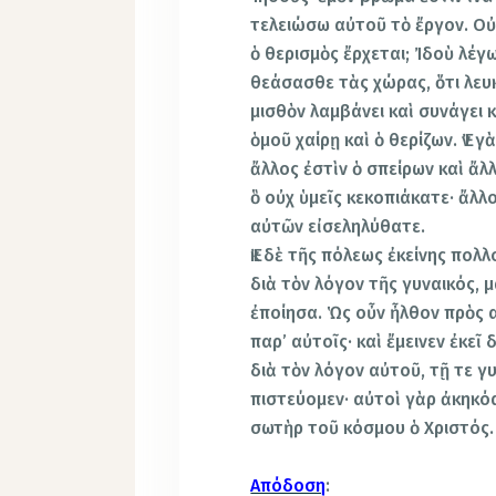
τελειώσω αὐτοῦ τὸ ἔργον. Οὐχ
ὁ θερισμὸς ἔρχεται; Ἰδοὺ λέγ
θεάσασθε τὰς χώρας, ὅτι λευκ
μισθὸν λαμβάνει καὶ συνάγει κ
ὁμοῦ χαίρῃ καὶ ὁ θερίζων. Ἐν 
ἄλλος ἐστὶν ὁ σπείρων καὶ ἄλλ
ὃ οὐχ ὑμεῖς κεκοπιάκατε· ἄλλο
αὐτῶν εἰσεληλύθατε.
Ἐκ δὲ τῆς πόλεως ἐκείνης πολ
διὰ τὸν λόγον τῆς γυναικός, 
ἐποίησα. Ὡς οὖν ἦλθον πρὸς α
παρ’ αὐτοῖς· καὶ ἔμεινεν ἐκε
διὰ τὸν λόγον αὐτοῦ, τῇ τε γυ
πιστεύομεν· αὐτοὶ γὰρ ἀκηκόα
σωτὴρ τοῦ κόσμου ὁ Χριστός.
Απόδοση
: