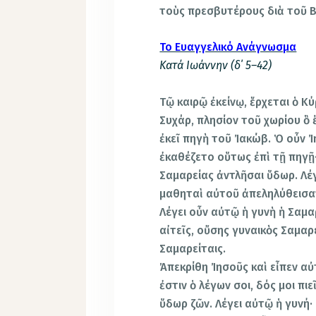
τοὺς πρεσβυτέρους διὰ τοῦ Β
Το Ευαγγελικό Ανάγνωσμα
Κατά Ιωάννην (δ΄ 5–42)
Τῷ καιρῷ ἐκείνῳ, ἕρχεται ὁ Κ
Συχάρ, πλησίον τοῦ χωρίου ὃ
ἐκεῖ πηγὴ τοῦ Ἰακώβ. Ὁ οὖν 
ἐκαθέζετο οὕτως ἐπὶ τῇ πηγῇ·
Σαμαρείας ἀντλῆσαι ὕδωρ. Λέγε
μαθηταὶ αὐτοῦ ἀπεληλύθεισαν
Λέγει οὖν αὐτῷ ἡ γυνὴ ἡ Σαμα
αἰτεῖς, οὔσης γυναικὸς Σαμαρ
Σαμαρείταις.
Ἀπεκρίθη Ἰησοῦς καὶ εἶπεν αὐτ
ἐστιν ὁ λέγων σοι, δός μοι πι
ὕδωρ ζῶν. Λέγει αὐτῷ ἡ γυνή· 