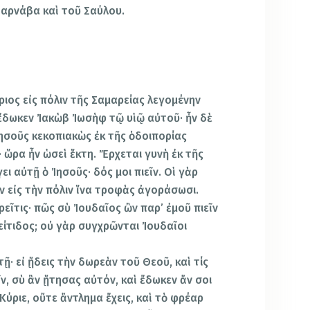
αρνάβα καὶ τοῦ Σαύλου.
ύριος εἰς πόλιν τῆς Σαμαρείας λεγομένην
 ἔδωκεν Ἰακὼβ Ἰωσὴφ τῷ υἱῷ αὐτοῦ· ἦν δὲ
Ἰησοῦς κεκοπιακὼς ἐκ τῆς ὁδοιπορίας
 ὥρα ἦν ὡσεὶ ἕκτη. Ἔρχεται γυνὴ ἐκ τῆς
ι αὐτῇ ὁ Ἰησοῦς· δός μοι πιεῖν. Οἱ γὰρ
 εἰς τὴν πόλιν ἵνα τροφὰς ἀγοράσωσι.
ρεῖτις· πῶς σὺ Ἰουδαῖος ὢν παρ’ ἐμοῦ πιεῖν
είτιδος; οὐ γὰρ συγχρῶνται Ἰουδαῖοι
ῇ· εἰ ᾔδεις τὴν δωρεὰν τοῦ Θεοῦ, καὶ τίς
εῖν, σὺ ἂν ᾔτησας αὐτόν, καὶ ἔδωκεν ἄν σοι
Κύριε, οὔτε ἄντλημα ἔχεις, καὶ τὸ φρέαρ