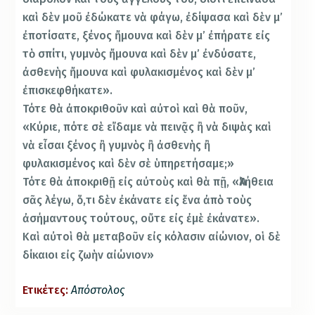
καὶ δὲν μοῦ ἐδώκατε νὰ φάγω, ἐδίψασα καὶ δὲν μ’
ἐποτίσατε, ξένος ἤμουνα καὶ δὲν μ’ ἐπήρατε εἰς
τὸ σπίτι, γυμνὸς ἤμουνα καὶ δὲν μ’ ἐνδύσατε,
ἀσθενὴς ἤμουνα καὶ φυλακισμένος καὶ δὲν μ’
ἐπισκεφθήκατε».
Τότε θὰ ἀποκριθοῦν καὶ αὐτοὶ καὶ θὰ ποῦν,
«Κύριε, πότε σὲ εἴδαμε νὰ πεινᾷς ἢ νὰ διψὰς καὶ
νὰ εἶσαι ξένος ἢ γυμνὸς ἢ ἀσθενὴς ἢ
φυλακισμένος καὶ δὲν σὲ ὑπηρετήσαμε;»
Τότε θὰ ἀποκριθῇ εἰς αὐτοὺς καὶ θὰ πῇ, «Ἀλήθεια
σᾶς λέγω, ὅ,τι δὲν ἐκάνατε εἰς ἕνα ἀπὸ τοὺς
ἀσήμαντους τούτους, οὔτε εἰς ἐμὲ ἐκάνατε».
Καὶ αὐτοὶ θὰ μεταβοῦν εἰς κόλασιν αἰώνιον, οἱ δὲ
δίκαιοι εἰς ζωὴν αἰώνιον»
Ετικέτες:
Απόστολος