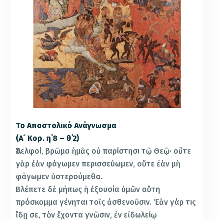
Το Αποστολικό Ανάγνωσμα
(Α´ Κορ. η΄8 – θ΄2)
Ἀδελφοί, βρῶμα ἡμᾶς οὐ παρίστησι τῷ Θεῷ· οὔτε
γὰρ ἐὰν φάγωμεν περισσεύωμεν, οὔτε ἐὰν μὴ
φάγωμεν ὑστερούμεθα.
Βλέπετε δὲ μήπως ἡ ἐξουσία ὑμῶν αὕτη
πρόσκομμα γένηται τοῖς ἀσθενοῦσιν. Ἐὰν γάρ τις
ἴδῃ σε, τὸν ἔχοντα γνῶσιν, ἐν εἰδωλείῳ