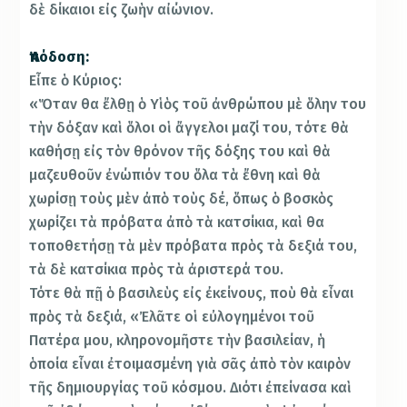
δὲ δίκαιοι εἰς ζωὴν αἰώνιον.
Ἀπόδοση:
Εἶπε ὁ Κύριος:
«Ὅταν θα ἔλθῃ ὁ Υἱὸς τοῦ ἀνθρώπου μὲ ὅλην του
τὴν δόξαν καὶ ὅλοι οἱ ἄγγελοι μαζί του, τότε θὰ
καθήσῃ εἰς τὸν θρόνον τῆς δόξης του καὶ θὰ
μαζευθοῦν ἐνώπιόν του ὅλα τὰ ἔθνη καὶ θὰ
χωρίσῃ τοὺς μὲν ἀπὸ τοὺς δέ, ὅπως ὁ βοσκὸς
χωρίζει τὰ πρόβατα ἀπὸ τὰ κατσίκια, καὶ θα
τοποθετήσῃ τὰ μὲν πρόβατα πρὸς τὰ δεξιά του,
τὰ δὲ κατσίκια πρὸς τὰ ἀριστερά του.
Τότε θὰ πῇ ὁ βασιλεὺς εἰς ἐκείνους, ποὺ θὰ εἶναι
πρὸς τὰ δεξιά, «Ἐλᾶτε οἱ εὐλογημένοι τοῦ
Πατέρα μου, κληρονομῆστε τὴν βασιλείαν, ἡ
ὁποία εἶναι ἐτοιμασμένη γιὰ σᾶς ἀπὸ τὸν καιρὸν
τῆς δημιουργίας τοῦ κόσμου. Διότι ἐπείνασα καὶ