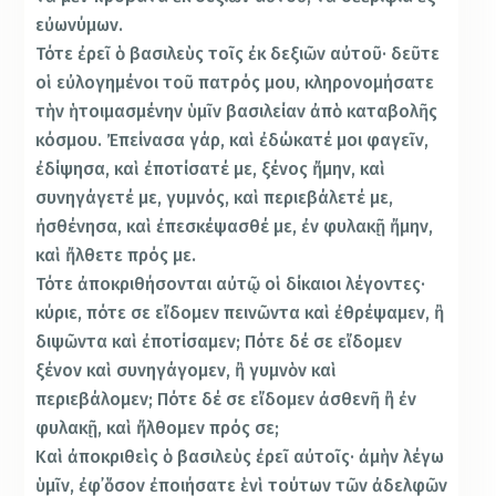
εὐωνύμων.
Τότε ἐρεῖ ὁ βασιλεὺς τοῖς ἐκ δεξιῶν αὐτοῦ· δεῦτε
οἱ εὐλογημένοι τοῦ πατρός μου, κληρονομήσατε
τὴν ἡτοιμασμένην ὑμῖν βασιλείαν ἀπὸ καταβολῆς
κόσμου. Ἐπείνασα γάρ, καὶ ἐδώκατέ μοι φαγεῖν,
ἐδίψησα, καὶ ἐποτίσατέ με, ξένος ἤμην, καὶ
συνηγάγετέ με, γυμνός, καὶ περιεβάλετέ με,
ἠσθένησα, καὶ ἐπεσκέψασθέ με, ἐν φυλακῇ ἤμην,
καὶ ἤλθετε πρός με.
Τότε ἀποκριθήσονται αὐτῷ οἱ δίκαιοι λέγοντες·
κύριε, πότε σε εἴδομεν πεινῶντα καὶ ἐθρέψαμεν, ἢ
διψῶντα καὶ ἐποτίσαμεν; Πότε δέ σε εἴδομεν
ξένον καὶ συνηγάγομεν, ἢ γυμνὸν καὶ
περιεβάλομεν; Πότε δέ σε εἴδομεν ἀσθενῆ ἢ ἐν
φυλακῇ, καὶ ἤλθομεν πρός σε;
Καὶ ἀποκριθεὶς ὁ βασιλεὺς ἐρεῖ αὐτοῖς· ἀμὴν λέγω
ὑμῖν, ἐφ᾿ὅσον ἐποιήσατε ἑνὶ τούτων τῶν ἀδελφῶν