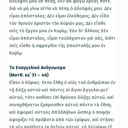
ἀδελφόν μου νὰ πέσῃ, δὲν θὰ φάγω κρέας ποτέ,
διὰ νὰ μὴ γίνω αἰτία νὰ πέσῃ ὁ ἀδελφός μου. Δὲν
εἶμαι ἀπόστολος; Δὲν εἶμαι ἐλεύθερος; Δὲν εἶδα
τὸν Ἰησοῦν Χριστὸν τὸν Κύριόν μας; Δὲν εἶσθε
σεῖς τὸ ἔργον μου ἐν Κυρίῳ; Ἐὰν δι’ ἄλλους δὲν
εἶμαι ἀπόστολος, εἶμαι τοὐλάχιστον γιὰ σᾶς, διότι
σεῖς εἶσθε ἡ σφραγίδα τῆς ἀποστολῆς μου ἐν
Κυρίῳ.
Το Ευαγγελικό Ανάγνωσμα
(Ματθ. κε΄ 31 – 46)
Εἶπεν ὁ Κύριος· όταν ἔλθῃ ὁ υἱὸς τοῦ ἀνθρώπου ἐν
τῇ δόξῃ αὐτοῦ καὶ πάντες οἱ ἅγιοι ἄγγελοι μετ᾿
αὐτοῦ, τότε καθίσει ἐπὶ θρόνου δόξης αὐτοῦ, καὶ
συναχθήσεται ἔμπροσθεν αὐτοῦ πάντα τὰ ἔθνη,
καὶ ἀφοριεῖ αὐτοὺς ἀπ᾿ἀλλήλων ὥσπερ ὁ ποιμὴν
ἀφορίζει τὰ πρόβατα ἀπὸ τῶν ἐρίφων, καὶ στήσει
τὰ μὲν πρόβατα ἐκ δεξιῶν αὐτοῦ, τὰ δὲἐρίφια ἐξ