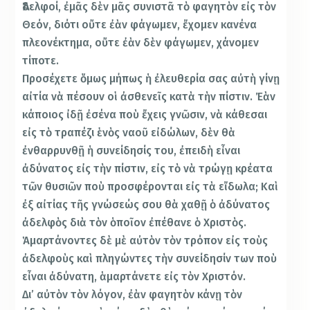
Ἀδελφοί, ἐμᾶς δὲν μᾶς συνιστᾶ τὸ φαγητὸν εἰς τὸν
Θεόν, διότι οὔτε ἐὰν φάγωμεν, ἔχομεν κανένα
πλεονέκτημα, οὔτε ἐὰν δὲν φάγωμεν, χάνομεν
τίποτε.
Προσέχετε ὅμως μήπως ἡ ἐλευθερία σας αὐτὴ γίνῃ
αἰτία νὰ πέσουν οἱ ἀσθενεῖς κατὰ τὴν πίστιν. Ἐὰν
κάποιος ἰδῇ ἐσένα ποὺ ἔχεις γνῶσιν, νὰ κάθεσαι
εἰς τὸ τραπέζι ἑνὸς ναοῦ εἰδώλων, δὲν θὰ
ἐνθαρρυνθῇ ἡ συνείδησίς του, ἐπειδὴ εἶναι
ἀδύνατος εἰς τὴν πίστιν, εἰς τὸ νὰ τρώγῃ κρέατα
τῶν θυσιῶν ποὺ προσφέρονται εἰς τὰ εἴδωλα; Καὶ
ἐξ αἰτίας τῆς γνώσεώς σου θὰ χαθῇ ὁ ἀδύνατος
ἀδελφὸς διὰ τὸν ὁποῖον ἐπέθανε ὁ Χριστὸς.
Ἁμαρτάνοντες δὲ μὲ αὐτὸν τὸν τρόπον εἰς τοὺς
ἀδελφοὺς καὶ πληγώντες τὴν συνείδησίν των ποὺ
εἶναι ἀδύνατη, ἁμαρτάνετε εἰς τὸν Χριστόν.
Δι’ αὐτὸν τὸν λόγον, ἐὰν φαγητὸν κάνῃ τὸν