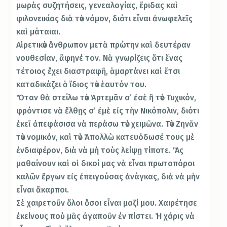
μωρὰς συζητήσεις, γενεαλογίας, ἔριδας καὶ
φιλονεικίας διὰ τὸν νόμον, διότι εἶναι ἀνωφελεῖς
καὶ μάταιαι.
Αἱρετικὸν ἄνθρωπον μετὰ πρώτην καὶ δευτέραν
νουθεσίαν, ἄφηνέ τον. Νὰ γνωρίζεις ὅτι ἕνας
τέτοιος ἔχει διαστραφῆ, ἁμαρτάνει καὶ ἔτσι
καταδικάζει ὁ ἴδιος τὸν ἑαυτόν του.
Ὅταν θὰ στείλω τὸν Ἀρτεμᾶν σ’ ἐσὲ ἢ τὸν Τυχικόν,
φρόντισε νὰ ἔλθῃς σ’ ἐμὲ εἰς τὴν Νικόπολιν, διότι
ἐκεῖ ἀπεφάσισα νὰ περάσω τὸν χειμῶνα. Τὸν Ζηνᾶν
τὸν νομικόν, καὶ τὸν Ἀπολλὼ κατευόδωσέ τους μὲ
ἐνδιαφέρον, διὰ νὰ μὴ τοὺς λείψῃ τίποτε. Ἂς
μαθαίνουν καὶ οἱ δικοί μας νὰ εἶναι πρωτοπόροι
καλῶν ἔργων εἰς ἐπειγούσας ἀνάγκας, διὰ νὰ μὴν
εἶναι ἄκαρποι.
Σὲ χαιρετοῦν ὄλοι ὅσοι εἶναι μαζί μου. Χαιρέτησε
ἐκείνους ποὺ μᾶς ἀγαποῦν ἐν πίστει. Ἡ χάρις νὰ