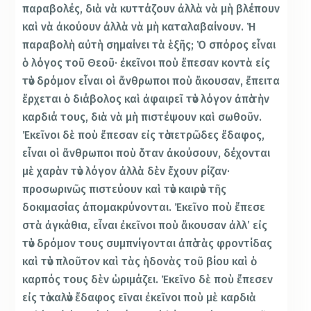
παραβολές, διὰ νὰ κυττάζουν ἀλλὰ νὰ μὴ βλέπουν
καὶ νὰ ἀκούουν ἀλλὰ νὰ μὴ καταλαβαίνουν. Ἡ
παραβολὴ αὐτὴ σημαίνει τὰ ἑξῆς; Ὁ σπόρος εἶναι
ὁ λόγος τοῦ Θεοῦ· ἐκεῖνοι ποὺ ἔπεσαν κοντὰ εἰς
τὸν δρόμον εἶναι οἱ ἄνθρωποι ποὺ ἄκουσαν, ἔπειτα
ἔρχεται ὁ διάβολος καὶ ἀφαιρεῖ τὸν λόγον ἀπὸ τὴν
καρδιά τους, διὰ νὰ μὴ πιστέψουν καὶ σωθοῦν.
Ἐκεῖνοι δὲ ποὺ ἔπεσαν εἰς τὸ πετρῶδες ἔδαφος,
εἶναι οἱ ἄνθρωποι ποὺ ὅταν ἀκούσουν, δέχονται
μὲ χαρὰν τὸν λόγον ἀλλὰ δὲν ἔχουν ρίζαν·
προσωρινῶς πιστεύουν καὶ τὸν καιρὸν τῆς
δοκιμασίας ἀπομακρύνονται. Ἐκεῖνο ποὺ ἔπεσε
στὰ ἀγκάθια, εἶναι ἐκεῖνοι ποὺ ἄκουσαν ἀλλ’ εἰς
τὸν δρόμον τους συμπνίγονται ἀπὸ τὰς φροντίδας
καὶ τὸν πλοῦτον καὶ τὰς ἡδονὰς τοῦ βίου καὶ ὁ
καρπός τους δὲν ὡριμάζει. Ἐκεῖνο δὲ ποὺ ἔπεσεν
εἰς τὸ καλὸν ἔδαφος εῑναι ἐκεῖνοι ποὺ μὲ καρδιὰ