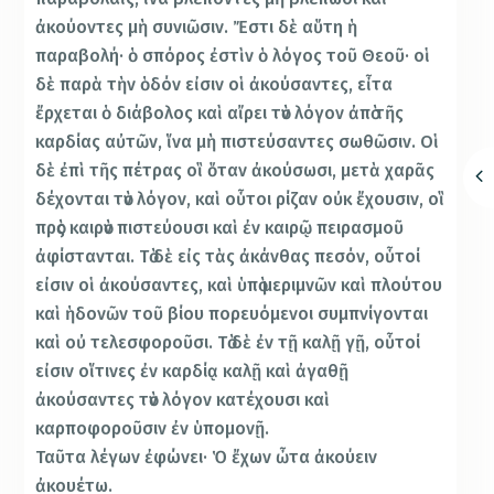
ἀκούοντες μὴ συνιῶσιν. Ἔστι δὲ αὕτη ἡ
παραβολή· ὁ σπόρος ἐστὶν ὁ λόγος τοῦ Θεοῦ· οἱ
δὲ παρὰ τὴν ὁδόν εἰσιν οἱ ἀκούσαντες, εἶτα
ἔρχεται ὁ διάβολος καὶ αἴρει τὸν λόγον ἀπὸ τῆς
καρδίας αὐτῶν, ἵνα μὴ πιστεύσαντες σωθῶσιν. Οἱ
δὲ ἐπὶ τῆς πέτρας οἳ ὅταν ἀκούσωσι, μετὰ χαρᾶς
δέχονται τὸν λόγον, καὶ οὗτοι ρίζαν οὐκ ἔχουσιν, οἳ
πρὸς καιρὸν πιστεύουσι καὶ ἐν καιρῷ πειρασμοῦ
ἀφίστανται. Τὸ δὲ εἰς τὰς ἀκάνθας πεσόν, οὗτοί
εἰσιν οἱ ἀκούσαντες, καὶ ὑπὸ μεριμνῶν καὶ πλούτου
καὶ ἡδονῶν τοῦ βίου πορευόμενοι συμπνίγονται
καὶ οὐ τελεσφοροῦσι. Τὸ δὲ ἐν τῇ καλῇ γῇ, οὗτοί
εἰσιν οἵτινες ἐν καρδίᾳ καλῇ καὶ ἀγαθῇ
ἀκούσαντες τὸν λόγον κατέχουσι καὶ
καρποφοροῦσιν ἐν ὑπομονῇ.
Ταῦτα λέγων ἐφώνει· Ὁ ἔχων ὦτα ἀκούειν
ἀκουέτω.