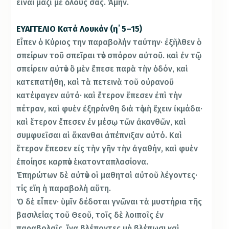
εἶναι μαζὶ μὲ ὅλους σας. Ἀμήν.
ΕΥΑΓΓΕΛΙΟ Κατά Λουκάν (η΄ 5–15)
Εἶπεν ὁ Κύριος την παραβολήν ταύτην· ἐξῆλθεν ὁ
σπείρων τοῦ σπεῖραι τὸν σπόρον αὐτοῦ. καὶ ἐν τῷ
σπείρειν αὐτὸν ὃ μὲν ἔπεσε παρὰ τὴν ὁδόν, καὶ
κατεπατήθη, καὶ τὰ πετεινὰ τοῦ οὐρανοῦ
κατέφαγεν αὐτό· καὶ ἕτερον ἔπεσεν ἐπὶ τὴν
πέτραν, καὶ φυὲν ἐξηράνθη διὰ τὸ μὴ ἔχειν ἰκμάδα·
καὶ ἕτερον ἔπεσεν ἐν μέσῳ τῶν ἀκανθῶν, καὶ
συμφυεῖσαι αἱ ἄκανθαι ἀπέπνιξαν αὐτό. Καὶ
ἕτερον ἔπεσεν εἰς τὴν γῆν τὴν ἀγαθήν, καὶ φυὲν
ἐποίησε καρπὸν ἑκατονταπλασίονα.
Ἐπηρώτων δὲ αὐτὸν οἱ μαθηταὶ αὐτοῦ λέγοντες·
τίς εἴη ἡ παραβολὴ αὕτη.
Ὁ δὲ εἶπεν· ὑμῖν δέδοται γνῶναι τὰ μυστήρια τῆς
βασιλείας τοῦ Θεοῦ, τοῖς δὲ λοιποῖς ἐν
παραβολαῖς, ἵνα βλέποντες μὴ βλέπωσι καὶ