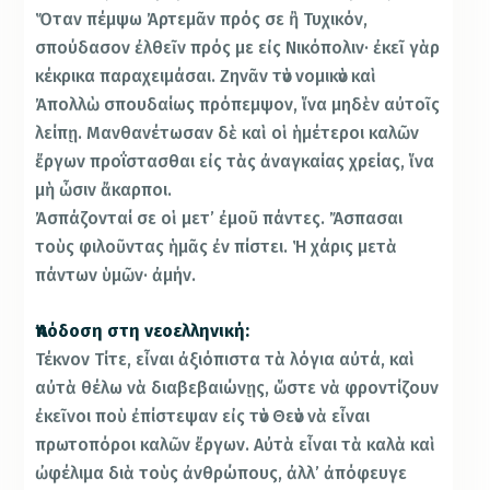
Ὅταν πέμψω Ἀρτεμᾶν πρός σε ἢ Τυχικόν,
σπούδασον ἐλθεῖν πρός με εἰς Νικόπολιν· ἐκεῖ γὰρ
κέκρικα παραχειμάσαι. Ζηνᾶν τὸν νομικὸν καὶ
Ἀπολλὼ σπουδαίως πρόπεμψον, ἵνα μηδὲν αὐτοῖς
λείπῃ. Μανθανέτωσαν δὲ καὶ οἱ ἡμέτεροι καλῶν
ἔργων προΐστασθαι εἰς τὰς ἀναγκαίας χρείας, ἵνα
μὴ ὦσιν ἄκαρποι.
Ἀσπάζονταί σε οἱ μετ’ ἐμοῦ πάντες. Ἄσπασαι
τοὺς φιλοῦντας ἡμᾶς ἐν πίστει. Ἡ χάρις μετὰ
πάντων ὑμῶν· ἀμήν.
Ἀπόδοση στη νεοελληνική:
Τέκνον Τίτε, εἶναι ἀξιόπιστα τὰ λόγια αὐτά, καὶ
αὐτὰ θέλω νὰ διαβεβαιώνῃς, ὥστε νὰ φροντίζουν
ἐκεῖνοι ποὺ ἐπίστεψαν εἰς τὸν Θεὸν νὰ εἶναι
πρωτοπόροι καλῶν ἔργων. Αὐτὰ εἶναι τὰ καλὰ καὶ
ὠφέλιμα διὰ τοὺς ἀνθρώπους, ἀλλ’ ἀπόφευγε