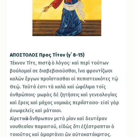
ΑΠΟΣΤΟΛΟΣ Προς Τίτον (γ΄ 8-15)
Τέκνον Τίτε, πιστὸς ὁ λόγος· καὶ περὶ τούτων
βούλομαί σε διαβεβαιοῦσθαι, ἵνα φροντίζωσι
καλῶν ἔργων προΐστασθαι οἱ πεπιστευκότες τῷ
Θεῷ. Ταῦτά ἐστι τὰ καλὰ καὶ ὠφέλιμα τοῖς
ἀνθρώποις· μωρὰς δὲ ζητήσεις καὶ γενεαλογίας
καὶ ἔρεις καὶ μάχας νομικὰς περιΐστασο· εἰσὶ γὰρ
ἀνωφελεῖς καὶ μάταιοι.
Αἱρετικὸν ἄνθρωπον μετὰ μίαν καὶ δευτέραν
νουθεσίαν παραιτοῦ, εἰδὼς ὅτι ἐξέστραπται ὁ
τοιοῦτος καὶ ἁμαρτάνει ὢν αὐτοκατάκριτος.