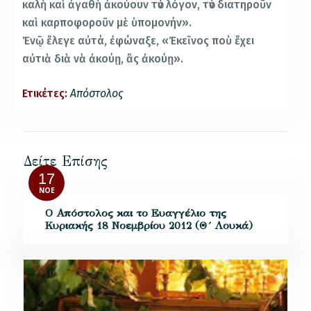
καλὴ καὶ ἀγαθὴ ἀκούουν τὸν λόγον, τὸν διατηροῦν
καὶ καρποφοροῦν μὲ ὑπομονήν».
Ἐνῷ ἔλεγε αὐτά, ἐφώναξε, «Ἐκεῖνος ποὺ ἔχει
αὐτιὰ διὰ νὰ ἀκούῃ, ἂς ἀκούῃ».
Ετικέτες:
Απόστολος
Δείτε Επίσης
17
ΝΟΈ
Ο Απόστολος και το Ευαγγέλιο της
Κυριακής 18 Νοεμβρίου 2012 (Θ´ Λουκά)