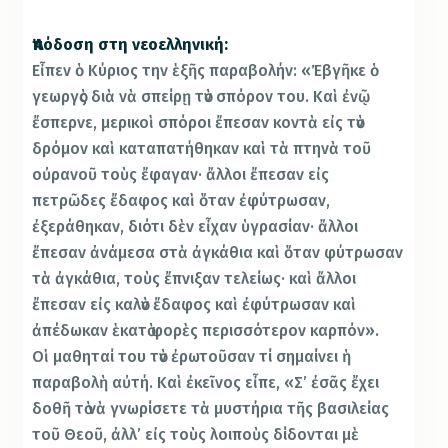
Ἀπόδοση στη νεοελληνική:
Εἶπεν ὁ Κύριος την ἑξῆς παραβολήν: «Ἐβγῆκε ὁ
γεωργὸς διὰ νὰ σπείρῃ τὸν σπόρον του. Καὶ ἐνῷ
ἔσπερνε, μερικοὶ σπόροι ἔπεσαν κοντὰ εἰς τὸν
δρόμον καὶ καταπατήθηκαν καὶ τὰ πτηνὰ τοῦ
οὐρανοῦ τοὺς ἔφαγαν· ἄλλοι ἔπεσαν εἰς
πετρῶδες ἔδαφος καὶ ὅταν ἐφύτρωσαν,
ἐξεράθηκαν, διότι δὲν εἶχαν ὑγρασίαν· ἄλλοι
ἔπεσαν ἀνάμεσα στὰ ἀγκάθια καὶ ὅταν φύτρωσαν
τὰ ἀγκάθια, τοὺς ἔπνιξαν τελείως· καὶ ἄλλοι
ἔπεσαν εἰς καλὸν ἔδαφος καὶ ἐφύτρωσαν καὶ
ἀπέδωκαν ἑκατὸ φορὲς περισσότερον καρπόν».
Οἱ μαθηταί του τὸν ἐρωτοῦσαν τί σημαίνει ἡ
παραβολὴ αὐτή. Καὶ ἐκεῖνος εἶπε, «Σ’ ἐσᾶς ἔχει
δοθῆ τὸ νὰ γνωρίσετε τὰ μυστήρια τῆς βασιλείας
τοῦ Θεοῦ, ἀλλ’ εἰς τοὺς λοιποὺς δίδονται μὲ