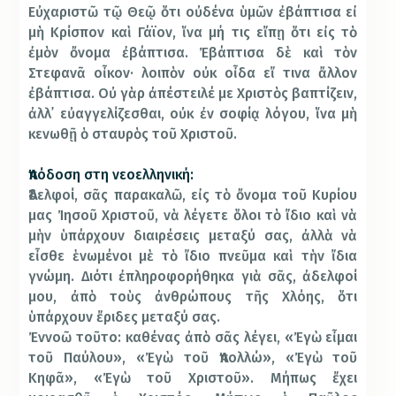
Εὐχαριστῶ τῷ Θεῷ ὅτι οὐδένα ὑμῶν ἐβάπτισα εἰ
μὴ Κρίσπον καὶ Γάϊον, ἵνα μή τις εἴπῃ ὅτι εἰς τὸ
ἐμὸν ὄνομα ἐβάπτισα. Ἐβάπτισα δὲ καὶ τὸν
Στεφανᾶ οἶκον· λοιπὸν οὐκ οἶδα εἴ τινα ἄλλον
ἐβάπτισα. Οὐ γὰρ ἀπέστειλέ με Χριστὸς βαπτίζειν,
ἀλλ᾿ εὐαγγελίζεσθαι, οὐκ ἐν σοφίᾳ λόγου, ἵνα μὴ
κενωθῇ ὁ σταυρὸς τοῦ Χριστοῦ.
Ἀπόδοση στη νεοελληνική:
Ἀδελφοί, σᾶς παρακαλῶ, εἰς τὸ ὄνομα τοῦ Κυρίου
μας Ἰησοῦ Χριστοῦ, νὰ λέγετε ὅλοι τὸ ἴδιο καὶ νὰ
μὴν ὑπάρχουν διαιρέσεις μεταξύ σας, ἀλλὰ νὰ
εἶσθε ἑνωμένοι μὲ τὸ ἴδιο πνεῦμα καὶ τὴν ἴδια
γνώμη. Διότι ἐπληροφορήθηκα γιὰ σᾶς, ἀδελφοί
μου, ἀπὸ τοὺς ἀνθρώπους τῆς Χλόης, ὅτι
ὑπάρχουν ἔριδες μεταξύ σας.
Ἐννοῶ τοῦτο: καθένας ἀπὸ σᾶς λέγει, «Ἐγὼ εἶμαι
τοῦ Παύλου», «Ἐγὼ τοῦ Ἀπολλώ», «Ἐγὼ τοῦ
Κηφᾶ», «Ἐγὼ τοῦ Χριστοῦ». Μήπως ἔχει