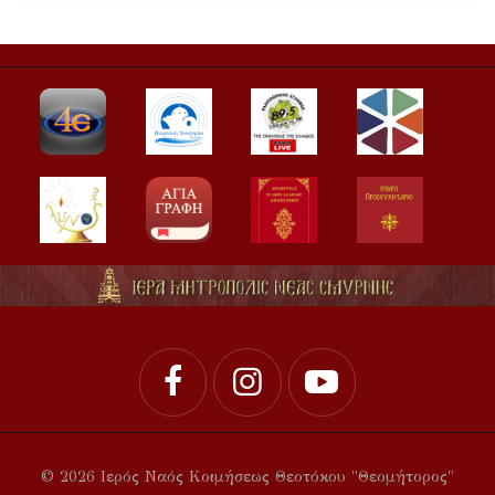
© 2026 Ιερός Ναός Κοιμήσεως Θεοτόκου "Θεομήτορος"