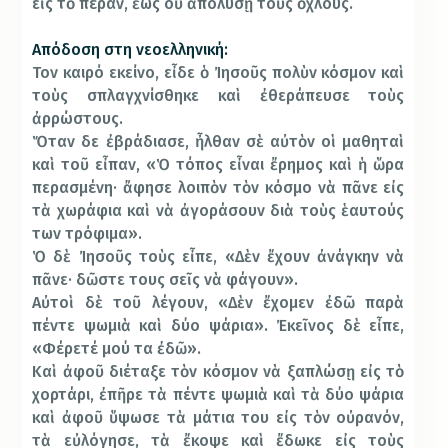
εἰς τὸ πέραν, ἕως οὗ ἀπολύσῃ τοὺς ὄχλους.
Απόδοση στη νεοελληνική:
Τον καιρό εκείνο, εἶδε ὁ Ἰησοῦς πολὺν κόσμον καὶ
τοὺς σπλαγχνίσθηκε καὶ ἐθεράπευσε τοὺς
ἀρρώστους.
Ὅταν δε ἐβράδιασε, ἦλθαν σὲ αὐτὸν οἱ μαθηταὶ
καὶ τοῦ εἶπαν, «Ὁ τόπος εἶναι ἔρημος καὶ ἡ ὥρα
περασμένη· ἄφησε λοιπὸν τὸν κόσμο νὰ πᾶνε εἰς
τὰ χωράφια καὶ νὰ ἀγοράσουν διὰ τοὺς ἑαυτούς
των τρόφιμα».
Ὁ δὲ Ἰησοῦς τοὺς εἶπε, «Δὲν ἔχουν ἀνάγκην νὰ
πᾶνε· δῶστε τους σεῖς νὰ φάγουν».
Αὐτοὶ δὲ τοῦ λέγουν, «Δὲν ἔχομεν ἐδῶ παρὰ
πέντε ψωμιὰ καὶ δύο ψάρια». Ἐκεῖνος δὲ εἶπε,
«Φέρετέ μού τα ἐδῶ».
Καὶ ἀφοῦ διέταξε τὸν κόσμον νὰ ξαπλώσῃ εἰς τὸ
χορτάρι, ἐπῆρε τὰ πέντε ψωμιὰ καὶ τὰ δύο ψάρια
καὶ ἀφοῦ ὕψωσε τὰ μάτια του εἰς τὸν οὐρανόν,
τὰ εὐλόγησε, τὰ ἔκοψε καὶ ἔδωκε εἰς τοὺς