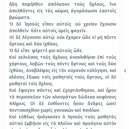
ἤδη παρῆλθεν· ἀπόλυσον τοὺς ὄχλους, ἵνα
ἀπελθόντες εἰς τὰς κώμας ἀγοράσωσιν ἑαυτοῖς
βρώματα.
Ὁ δὲ ᾿Ιησοῦς εἶπεν αὐτοῖς· οὐ χρείαν ἔχουσιν
ἀπελθεῖν· δότε αὐτοῖς ὑμεῖς φαγεῖν.
Οἱ δὲ λέγουσιν αὐτῷ· οὐκ ἔχομεν ὧδε εἰ μὴ πέντε
ἄρτους καὶ δύο ἰχθύας.
Ὁ δὲ εἶπε· φέρετέ μοι αὐτοὺς ὧδε.
Καὶ κελεύσας τοὺς ὄχλους ἀνακλιθῆναι ἐπὶ τοὺς
χόρτους, λαβὼν τοὺς πέντε ἄρτους καὶ τοὺς δύο
ἰχθύας, ἀναβλέψας εἰς τὸν οὐρανὸν εὐλόγησε, καὶ
κλάσας ἔδωκε τοῖς μαθηταῖς τοὺς ἄρτους, οἱ δὲ
μαθηταὶ τοῖς ὄχλοις.
Καὶ ἔφαγον πάντες καὶ ἐχορτάσθησαν, καὶ ἦραν
τὸ περισσεῦον τῶν κλασμάτων δώδεκα κοφίνους
πλήρεις. Οἱ δὲ ἐσθίοντες ἦσαν ἄνδρες ὡσεὶ
πεντακισχίλιοι χωρὶς γυναικῶν καὶ παιδίων.
Καὶ εὐθέως ἠνάγκασεν ὁ Ἰησοῦς τοὺς μαθητὰς
αὐτοῦ ἐμβῆναι εἰς τὸ πλοῖον καὶ προάγειν αὐτὸν