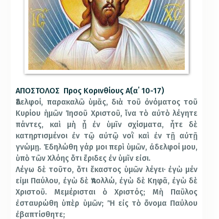
ΑΠΟΣΤΟΛΟΣ Προς Κορινθίους Α΄(α΄ 10-17)
Ἀδελφοί, παρακαλῶ ὑμᾶς, διὰ τοῦ ὀνόματος τοῦ
Κυρίου ἡμῶν Ἰησοῦ Χριστοῦ, ἵνα τὸ αὐτὸ λέγητε
πάντες, καὶ μὴ ᾖ ἐν ὑμῖν σχίσματα, ἦτε δὲ
κατηρτισμένοι ἐν τῷ αὐτῷ νοῒ καὶ ἐν τῇ αὐτῇ
γνώμῃ. Ἐδηλώθη γάρ μοι περὶ ὑμῶν, ἀδελφοί μου,
ὑπὸ τῶν Χλόης ὅτι ἔριδες ἐν ὑμῖν εἰσι.
Λέγω δὲ τοῦτο, ὅτι ἕκαστος ὑμῶν λέγει· ἐγὼ μέν
εἰμι Παύλου, ἐγὼ δὲ Ἀπολλώ, ἐγὼ δὲ Κηφᾶ, ἐγὼ δὲ
Χριστοῦ. Μεμέρισται ὁ Χριστός; Μὴ Παῦλος
ἐσταυρώθη ὑπὲρ ὑμῶν; Ἢ εἰς τὸ ὄνομα Παύλου
ἐβαπτίσθητε;