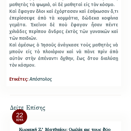
μαθητὰς τὰ ψωμιά, οἱ δὲ μαθηταὶ εἰς τὸν κόσμο.
Καὶ ἔφαγαν ὅλοι καὶ ἐχόρτασαν καὶ ἐσήκωσαν ὅ,τι
ἐπερίσσεψε ἀπὸ τὰ κομμάτια, δώδεκα κοφίνια
γεμᾶτα. Ἐκεῖνοι δὲ ποὺ ἔφαγαν ἦσαν πέντε
χιλιάδες περίπου ἄνδρες ἐκτὸς τῶν γυναικῶν καὶ
τῶν παιδιῶν.
Καὶ ἀμέσως ὁ Ἰησοῦς ἀνάγκασε τοὺς μαθητὰς νὰ
μποῦν εἰς τὸ πλοιάριον καὶ νὰ πᾶνε πρὶν ἀπὸ
αὐτὸν στὴν ἀπέναντι ὄχθην, ἕως ὅτου διαλύσῃ
τὸν κόσμον.
Ετικέτες:
Απόστολος
Δείτε Επίσης
22
ΙΟΎΛ
Κυριακή Ζ’ Ματθαίου: Ομιλία εις τους δύο