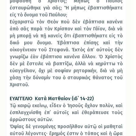
μοιρασθῆ ὁ Χριστός; Μήπως ὁ Παῦλος
ἐσταυρώθηκε γιὰ σᾶς; Ἢ μήπως ἐβαπτισθήκατε
εἰς τὸ ὄνομα τοῦ Παύλου;
Εὐχαριστῶ τὸν Θεὸν ποὺ δὲν ἐβάπτισα κανένα
ἀπὸ σᾶς παρὰ τὸν Κρίσπον καὶ τὸν Γάϊον, διὰ νὰ
μὴ μπορῇ νὰ πῇ κανεὶς ὅτι ἐβαπτισθήκατε εἰς τὸ
δικό μου ὄνομα. Ἐβάπτισα ἐπίσης καὶ τὴν
οἰκογένειαν τοῦ Στεφανᾶ. Ἐκτὸς ἀπ’ αὐτοὺς δὲν
γνωρίζω ἐὰν ἐβάπτισα κανένα ἄλλον. Ὁ Χρίστὸς
δὲν μὲ ἔστειλε νὰ βαπτίζω, ἀλλὰ νὰ κηρύττω τὸ
εὐαγγέλιον, ὄχι μὲ σοφίαν ρητορικήν, διὰ νὰ μὴ
χάσῃ τὴν δύναμίν του ὁ σταυρικὸς θάνατος τοῦ
Χριστοῦ.
ΕΥΑΓΓΕΛΙΟ Κατά Ματθαίον (ιδ΄ 14-22)
Τῷ καιρῷ εκείνῳ, εἶδεν ὁ Ἰησοῦς ὄχλον πολὺν, καὶ
ἐσπλαγχνίσθη ἐπ᾿ αὐτοῖς καὶ ἐθεράπευσε τοὺς
ἀρρώστους αὐτῶν.
Ὀψίας δὲ γενομένης προσῆλθον αὐτῷ οἱ μαθηταὶ
αὐτοῦ λέγοντες· ἔρημός ἐστιν ὁ τόπος καὶ ἡ ὥρα