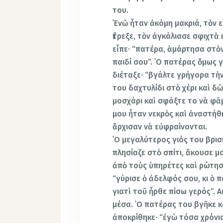
του.
᾿Ενῶ ἦταν ἀκόμη μακριά, τὸν 
ἔτρεξε, τὸν ἀγκάλιασε σφιχτὰ 
εἶπε· “πατέρα, ἁμάρτησα στὸν
παιδί σου”. ῾Ο πατέρας ὅμως 
διέταξε· “βγάλτε γρήγορα τὴ
του δαχτυλίδι στὸ χέρι καὶ 
μοσχάρι καὶ σφάξτε το νὰ φᾶμ
μου ἦταν νεκρὸς καὶ ἀναστήθη
ἄρχισαν νὰ εὐφραίνονται.
῾Ο μεγαλύτερος γιός του βρισ
πλησίαζε στὸ σπίτι, ἄκουσε μ
ἀπὸ τοὺς ὑπηρέτες καὶ ρώτησε 
“γύρισε ὁ ἀδελφός σου, κι ὁ 
γιατὶ τοῦ ἦρθε πίσω γερός”. 
μέσα. ῾Ο πατέρας του βγῆκε 
ἀποκρίθηκε· “ἐγὼ τόσα χρόνι