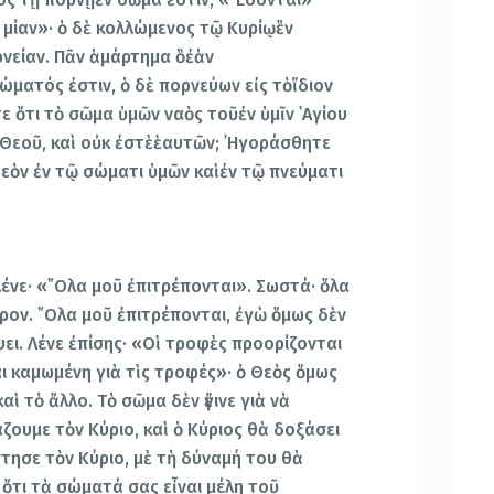
α μίαν»· ὁ δὲ κολλώμενος τῷ Κυρίῳἓν
ρνείαν. Πᾶν ἁμάρτημα ὃἐὰν
ματός ἐστιν, ὁ δὲ πορνεύων εἰς τὸἴδιον
ε ὅτι τὸ σῶμα ὑμῶν ναὸς τοῦἐν ὑμῖν ῾Αγίου
 Θεοῦ, καὶ οὐκ ἐστὲἑαυτῶν; ᾿Ηγοράσθητε
Θεὸν ἐν τῷ σώματι ὑμῶν καὶἐν τῷ πνεύματι
λένε· «῞Ολα μοῦ ἐπιτρέπονται». Σωστά· ὅλα
ρον. ῞Ολα μοῦ ἐπιτρέπονται, ἐγὼ ὅμως δὲν
ει. Λένε ἐπίσης· «Οἱ τροφὲς προορίζονται
ἶναι καμωμένη γιὰ τὶς τροφές»· ὁ Θεὸς ὅμως
αὶ τὸ ἄλλο. Τὸ σῶμα δὲν ἔγινε γιὰ νὰ
ζουμε τὸν Κύριο, καὶ ὁ Κύριος θὰ δοξάσει
τησε τὸν Κύριο, μὲ τὴ δύναμή του θὰ
ε ὅτι τὰ σώματά σας εἶναι μέλη τοῦ