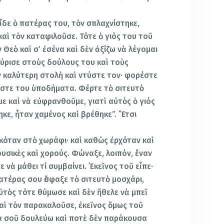
εἶδε ὁ πατέρας του, τὸν σπλαχνίστηκε,
καὶ τὸν καταφιλοῦσε. Τότε ὁ γιός του τοῦ
 Θεὸ καὶ σ’ ἐσένα καὶ δὲν ἀξίζω νὰ λέγομαι
γύρισε στοὺς δούλους του καὶ τοὺς
ν καλύτερη στολὴ καὶ ντύστε τον· φορέστε
δῶστε του ὑποδήματα. Φέρτε τὸ σιτευτὸ
ε καὶ νὰ εὐφρανθοῦμε, γιατὶ αὐτὸς ὁ γιός
κε, ἦταν χαμένος καὶ βρέθηκε”. ῎Ετσι
κόταν στὸ χωράφι· καὶ καθὼς ἐρχόταν καὶ
ουσικὲς καὶ χορούς. Φώναξε, λοιπόν, ἕναν
νὰ μάθει τί συμβαίνει. ᾿Εκεῖνος τοῦ εἶπε·
πατέρας σου ἔσφαξε τὸ σιτευτὸ μοσχάρι,
Αὐτὸς τότε θύμωσε καὶ δὲν ἤθελε νὰ μπεῖ
καὶ τὸν παρακαλοῦσε, ἐκεῖνος ὅμως τοῦ
α σοῦ δουλεύω καὶ ποτὲ δὲν παράκουσα