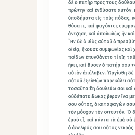
δὲ ὁ πατὴρ πρὸς τοὺς δούλου
πρώτην καὶ ἐνδύσατε αὐτόν, κ
ὑποδήματα εἰς τοὺς πόδας, κ
θύσατε, καὶ φαγόντες εὐφρανθ
ἀνέζησε, καὶ ἀπολωλὼς ἦν καὶ
῏Ην δὲ ὁ υἱὸς αὐτοῦ ὁ πρεσβύ
οἰκίᾳ, ἤκουσε συμφωνίας καὶ
παίδων ἐπυνθάνετο τί εἴη ταῦ
ἥκει, καὶ ἔθυσεν ὁ πατήρ σου 
αὐτὸν ἀπέλαβεν. ᾿Ωργίσθη δὲ 
αὐτοῦ ἐξελθὼν παρεκάλει αὐτό
τοσαῦτα ἔτη δουλεύω σοι καὶ
οὐδέποτε ἔδωκας ἔριφον ἵνα μ
σου οὗτος, ὁ καταφαγών σου 
τὸν μόσχον τὸν σιτευτόν. ῾Ο δ
ἐμοῦ εἶ, καὶ πάντα τὰ ἐμὰ σά ἐ
ὁ ἀδελφός σου οὗτος νεκρὸς ἦ