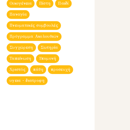
Οικογένεια
Πίστη
Παιδί
Παναγία
Πνευματικές συμβουλές
Πρόγραμμα Ακολουθιών
Συγχώρεση
Σωτηρία
Ταπείνωση
Υπομονή
Χριστός
πάθη
προσευχή
υγεια - διατροφη