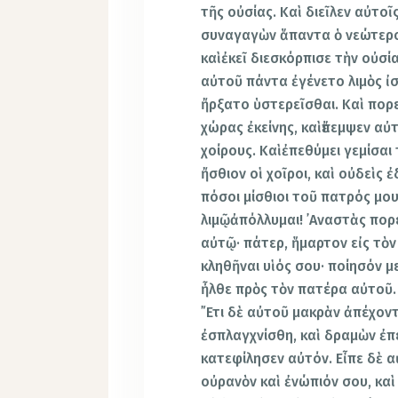
τῆς οὐσίας. Καὶ διεῖλεν αὐτοῖ
συναγαγὼν ἅπαντα ὁ νεώτερο
καὶἐκεῖ διεσκόρπισε τὴν οὐσ
αὐτοῦ πάντα ἐγένετο λιμὸς ἰσ
ἤρξατο ὑστερεῖσθαι. Καὶ πορ
χώρας ἐκείνης, καὶἔπεμψεν αὐ
χοίρους. Καὶἐπεθύμει γεμίσαι
ἤσθιον οἱ χοῖροι, καὶ οὐδεὶς 
πόσοι μίσθιοι τοῦ πατρός μο
λιμῷἀπόλλυμαι! ᾿Αναστὰς πορ
αὐτῷ· πάτερ, ἥμαρτον εἰς τὸν
κληθῆναι υἱός σου· ποίησόν μ
ἦλθε πρὸς τὸν πατέρα αὐτοῦ.
῎Ετι δὲ αὐτοῦ μακρὰν ἀπέχον
ἐσπλαγχνίσθη, καὶ δραμὼν ἐπ
κατεφίλησεν αὐτόν. Εἶπε δὲ α
οὐρανὸν καὶ ἐνώπιόν σου, καὶ 