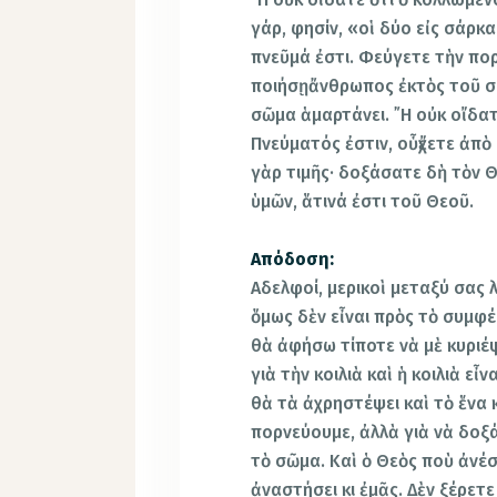
γάρ, φησίν, «οἱ δύο εἰς σάρκ
πνεῦμά ἐστι. Φεύγετε τὴν πο
ποιήσῃἄνθρωπος ἐκτὸς τοῦ σώ
σῶμα ἁμαρτάνει. ῎Η οὐκ οἴδατ
Πνεύματός ἐστιν, οὗἔχετε ἀπὸ
γὰρ τιμῆς· δοξάσατε δὴ τὸν 
ὑμῶν, ἅτινά ἐστι τοῦ Θεοῦ.
Απόδοση:
Αδελφοί, μερικοὶ μεταξύ σας 
ὅμως δὲν εἶναι πρὸς τὸ συμφέ
θὰ ἀφήσω τίποτε νὰ μὲ κυριέψ
γιὰ τὴν κοιλιὰ καὶ ἡ κοιλιὰ ε
θὰ τὰ ἀχρηστέψει καὶ τὸ ἕνα κ
πορνεύουμε, ἀλλὰ γιὰ νὰ δοξά
τὸ σῶμα. Καὶ ὁ Θεὸς ποὺ ἀνέσ
ἀναστήσει κι ἐμᾶς. Δὲν ξέρετ