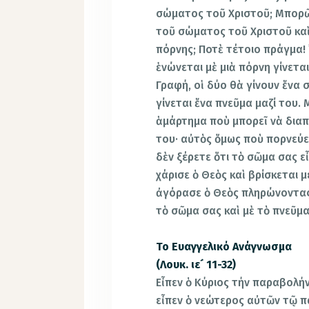
σώματος τοῦ Χριστοῦ; Μπορῶ,
τοῦ σώματος τοῦ Χριστοῦ καὶ
πόρνης; Ποτὲ τέτοιο πράγμα! 
ἑνώνεται μὲ μιὰ πόρνη γίνεται
Γραφή, οἱ δύο θὰ γίνουν ἕνα 
γίνεται ἕνα πνεῦμα μαζί του.
ἁμάρτημα ποὺ μπορεῖ νὰ διαπρ
του· αὐτὸς ὅμως ποὺ πορνεύει
δὲν ξέρετε ὅτι τὸ σῶμα σας ε
χάρισε ὁ Θεὸς καὶ βρίσκεται 
ἀγόρασε ὁ Θεὸς πληρώνοντας 
τὸ σῶμα σας καὶ μὲ τὸ πνεῦμα
Το Ευαγγελικό Ανάγνωσμα
(Λουκ. ιε´ 11-32)
Εἶπεν ὁ Κύριος τήν παραβολήν
εἶπεν ὁ νεώτερος αὐτῶν τῷ πα