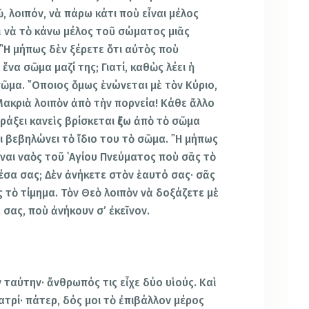
 λοιπόν, νὰ πάρω κάτι ποὺ εἶναι μέλος
 νὰ τὸ κάνω μέλος τοῦ σώματος μιᾶς
῍Η μήπως δὲν ξέρετε ὅτι αὐτὸς ποὺ
 ἕνα σῶμα μαζί της; Γιατί, καθὼς λέει ἡ
σῶμα. ῞Οποιος ὅμως ἑνώνεται μὲ τὸν Κύριο,
 Μακριὰ λοιπὸν ἀπὸ τὴν πορνεία! Κάθε ἄλλο
άξει κανεὶς βρίσκεται ἔξω ἀπὸ τὸ σῶμα
 βεβηλώνει τὸ ἴδιο του τὸ σῶμα. ῍Η μήπως
ἶναι ναὸς τοῦ ῾Αγίου Πνεύματος ποὺ σᾶς τὸ
μέσα σας; Δὲν ἀνήκετε στὸν ἑαυτό σας· σᾶς
τὸ τίμημα. Τὸν Θεὸ λοιπὸν νὰ δοξάζετε μὲ
 σας, ποὺ ἀνήκουν σ’ ἐκεῖνον.
 ταύτην· ἄνθρωπός τις εἶχε δύο υἱούς. Καὶ
τρί· πάτερ, δός μοι τὸ ἐπιβάλλον μέρος