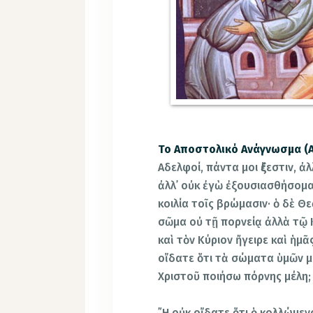
Το Αποστολικό Ανάγνωσμα (Α´
Αδελφοί, πάντα μοι ἔξεστιν, ἀλ
ἀλλ᾿ οὐκ ἐγὼ ἐξουσιασθήσομαι
κοιλία τοῖς βρώμασιν· ὁ δὲ Θ
σῶμα οὐ τῇ πορνείᾳ ἀλλὰ τῷ Κ
καὶ τὸν Κύριον ἤγειρε καὶ ἡμ
οἴδατε ὅτι τὰ σώματα ὑμῶν μέ
Χριστοῦ ποιήσω πόρνης μέλη;
῎Η οὐκ οἴδατε ὅτι ὁ κολλώμεν