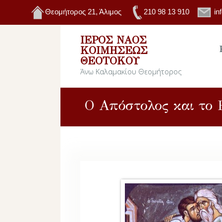
Θεομήτορος 21, Άλιμος
210 98 13 910
in
ΙΕΡΌΣ ΝΑΌΣ
ΚΟΙΜΉΣΕΩΣ
ΘΕΟΤΌΚΟΥ
Άνω Καλαμακίου Θεομήτορος
Ο Απόστολος και το 