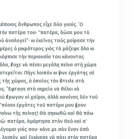
κάποιος ἄνθρωπος εἶχε δύο γιούς. ῾Ο
στὸν πατέρα του· “πατέρα, δῶσε μου τὸ
ῦ ἀναλογεῖ”· κι ἐκεῖνος τοὺς μοίρασε τὴν
μέρες ὁ μικρότερος γιὸς τὰ μάζεψε ὅλα κι
 σκόρπισε τὴν περιουσία του κάνοντας
λα, ἔτυχε νὰ πέσει μεγάλη πείνα στὴ χώρα
 στερεῖται. Πῆγε λοιπόν κι ἔγινε ἐργάτης σὲ
 τῆς χώρας, ὁ ὁποῖος τὸν ἔστειλε στὰ
ς. ῎Εφτασε στὸ σημεῖο νὰ θέλει νὰ
ὺ ἔτρωγαν οἱ χοῖροι, ἀλλὰ κανένας δὲν τοῦ
ε· “πόσοι ἐργάτες τοῦ πατέρα μου ἔχουν
εθαίνω τῆς πείνας! Θὰ σηκωθῶ καὶ θὰ πάω
πῶ· πατέρα, ἁμάρτησα στὸν Θεὸ καὶ σ’
 λέγομαι γιός σου· κάνε με σὰν ἕναν ἀπὸ
 λοιπόν, καὶ ξεκίνησε νὰ πάει στὸν πατέρα