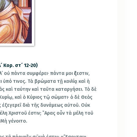
 Κορ. στ´ 12-20)
λ᾿ οὐ πάντα συμφέρει· πάντα μοι ἔξεστιν,
 ὑπό τινος. Τὰ βρώματα τῇ κοιλίᾳ καὶ ἡ
εὸς καὶ ταύτην καὶ ταῦτα καταργήσει. Τὸ δὲ
υρίῳ, καὶ ὁ Κύριος τῷ σώματι· ὁ δὲ Θεὸς
ᾶς ἐξεγερεῖ διὰ τῆς δυνάμεως αὐτοῦ.
Οὐκ
λη Χριστοῦ ἐστιν; ῎Αρας οὖν τὰ μέλη τοῦ
 Μὴ γένοιτο.
ος τῇ πόρνῃἓν σῶμά ἐστιν; «῎Εσονται»