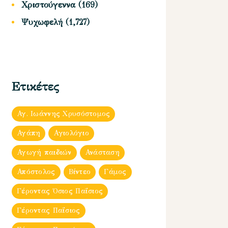
Χριστούγεννα
(169)
Ψυχωφελή
(1,727)
Ετικέτες
Αγ. Ιωάννης Χρυσόστομος
Αγάπη
Αγιολόγιο
Αγωγή παιδιών
Ανάσταση
Απόστολος
Βίντεο
Γάμος
Γέροντας Όσιος Παΐσιος
Γέροντας Παΐσιος