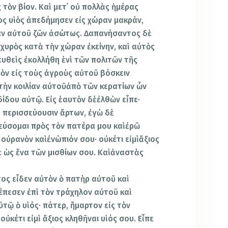
ς τὸν βίον. Καὶ μετ᾿ οὐ πολλὰς ἡμέρας
ς υἱὸς ἀπεδήμησεν εἰς χώραν μακράν,
ίαν αὐτοῦ ζῶν ἀσώτως. Δαπανήσαντος δὲ
χυρὸς κατὰ τὴν χώραν ἐκείνην, καὶ αὐτὸς
ευθεὶς ἐκολλήθη ἑνὶ τῶν πολιτῶν τῆς
τὸν εἰς τοὺς ἀγροὺς αὐτοῦ βόσκειν
 τὴν κοιλίαν αὐτοῦἀπὸ τῶν κερατίων ὧν
ἐδίδου αὐτῷ. Εἰς ἑαυτὸν δὲἐλθὼν εἶπε·
υ περισσεύουσιν ἄρτων, ἐγὼ δὲ
εύσομαι πρὸς τὸν πατέρα μου καὶἐρῶ
 οὐρανὸν καὶἐνώπιόν σου· οὐκέτι εἰμὶἄξιος
ε ὡς ἕνα τῶν μισθίων σου. Καὶἀναστὰς
τος εἶδεν αὐτὸν ὁ πατὴρ αὐτοῦ καὶ
έπεσεν ἐπὶ τὸν τράχηλον αὐτοῦ καὶ
ὐτῷ ὁ υἱός· πάτερ, ἥμαρτον εἰς τὸν
οὐκέτι εἰμὶ ἄξιος κληθῆναι υἱός σου. Εἶπε