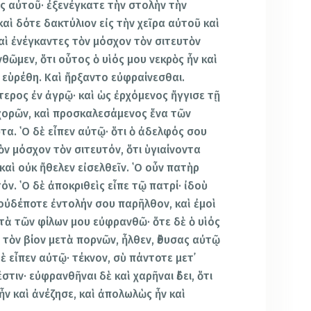
ς αὐτοῦ· ἐξενέγκατε τὴν στολὴν τὴν
αὶ δότε δακτύλιον εἰς τὴν χεῖρα αὐτοῦ καὶ
αὶ ἐνέγκαντες τὸν μόσχον τὸν σιτευτὸν
ῶμεν, ὅτι οὗτος ὁ υἱός μου νεκρὸς ἦν καὶ
 εὑρέθη. Καὶ ἤρξαντο εὐφραίνεσθαι.
τερος ἐν ἀγρῷ· καὶ ὡς ἐρχόμενος ἤγγισε τῇ
 χορῶν, καὶ προσκαλεσάμενος ἕνα τῶν
τα. ῾Ο δὲ εἶπεν αὐτῷ· ὅτι ὁ ἀδελφός σου
τὸν μόσχον τὸν σιτευτόν, ὅτι ὑγιαίνοντα
καὶ οὐκ ἤθελεν εἰσελθεῖν. ῾Ο οὖν πατὴρ
ν. ῾Ο δὲ ἀποκριθεὶς εἶπε τῷ πατρί· ἰδοὺ
 οὐδέποτε ἐντολήν σου παρῆλθον, καὶ ἐμοὶ
ετὰ τῶν φίλων μου εὐφρανθῶ· ὅτε δὲ ὁ υἱός
τὸν βίον μετὰ πορνῶν, ἦλθεν, ἔθυσας αὐτῷ
ὲ εἶπεν αὐτῷ· τέκνον, σὺ πάντοτε μετ᾿
στιν· εὐφρανθῆναι δὲ καὶ χαρῆναι ἔδει, ὅτι
ν καὶ ἀνέζησε, καὶ ἀπολωλὼς ἦν καὶ