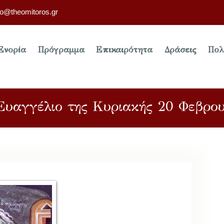
fo@theomitoros.gr
Ενορία
Πρόγραμμα
Επικαιρότητα
Δράσεις
Πολ
Ευαγγέλιο της Κυριακής 20 Φεβρο