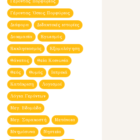
Γέροντας Πορφύριος
Γέροντας Ὀσιος Πορφύριος
Διάφορα
Διδακτικές ιστορίες
Δοκιμασία
Εγωισμός
Εκκλησιασμός
Εξομολόγηση
Θάνατος
Θεία Κοινωνία
Θεός
Θυμός
Ιατρικά
Κατάκριση
Λογισμοί
Λόγια Γερόντων
Μεγ. Βδομἀδα
Μεγ. Σαρακοστή
Μετάνοια
Μνημόσυνα
Νηστεία