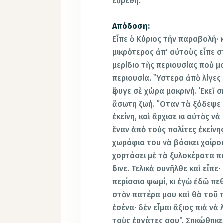
εὑρέθη.
Απόδοση:
Εἶπε ὁ Κύριος τήν παραβολή· 
μικρότερος ἀπ’ αὐτοὺς εἶπε 
μερίδιο τῆς περιουσίας ποὺ μο
περιουσία. ῞Υστερα ἀπὸ λίγες 
ἔφυγε σὲ χώρα μακρινή. ᾿Εκεῖ
ἄσωτη ζωή. ῞Οταν τὰ ξόδεψε ὅ
ἐκείνη, καὶ ἄρχισε κι αὐτὸς νὰ
ἕναν ἀπὸ τοὺς πολίτες ἐκείνης
χωράφια του νὰ βόσκει χοίρου
χορτάσει μὲ τὰ ξυλοκέρατα πο
ἔδινε. Τελικὰ συνῆλθε καὶ εἶπ
περίσσιο ψωμί, κι ἐγὼ ἐδῶ π
στὸν πατέρα μου καὶ θὰ τοῦ 
ἐσένα· δὲν εἶμαι ἄξιος πιὰ νὰ
τοὺς ἐργάτες σου”. Σηκώθηκε,