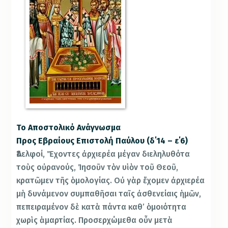
Το Αποστολικό Ανάγνωσμα
Προς Εβραίους Επιστολή Παύλου (δ΄14 – ε΄6)
Ἀδελφοί, Ἔχοντες ἀρχιερέα μέγαν διεληλυθότα
τοὺς οὐρανούς, Ἰησοῦν τὸν υἱὸν τοῦ Θεοῦ,
κρατῶμεν τῆς ὁμολογίας. Οὐ γὰρ ἔχομεν ἀρχιερέα
μὴ δυνάμενον συμπαθῆσαι ταῖς ἀσθενείαις ἡμῶν,
πεπειραμένον δὲ κατὰ πάντα καθ’ ὁμοιότητα
χωρὶς ἁμαρτίας. Προσερχώμεθα οὖν μετὰ