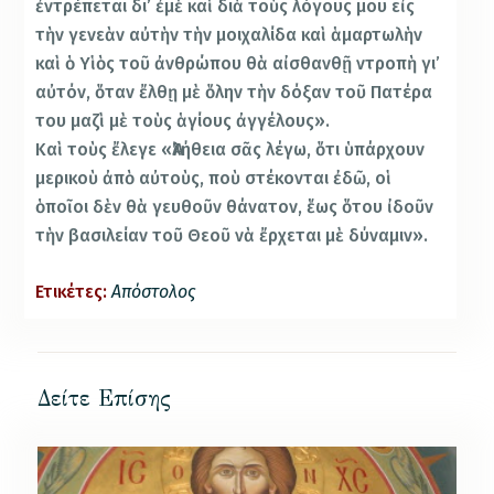
ἐντρέπεται δι’ ἐμὲ καὶ διὰ τοὺς λόγους μου εἰς
τὴν γενεὰν αὐτὴν τὴν μοιχαλίδα καὶ ἁμαρτωλὴν
καὶ ὁ Υἱὸς τοῦ ἀνθρώπου θὰ αἰσθανθῇ ντροπὴ γι’
αὐτόν, ὅταν ἔλθῃ μὲ ὅλην τὴν δόξαν τοῦ Πατέρα
του μαζὶ μὲ τοὺς ἁγίους ἀγγέλους».
Καὶ τοὺς ἔλεγε «Ἀλήθεια σᾶς λέγω, ὅτι ὑπάρχουν
μερικοὺ ἀπὸ αὐτοὺς, ποὺ στέκονται ἐδῶ, οἱ
ὁποῖοι δὲν θὰ γευθοῦν θάνατον, ἕως ὅτου ἰδοῦν
τὴν βασιλείαν τοῦ Θεοῦ νὰ ἔρχεται μὲ δύναμιν».
Ετικέτες:
Απόστολος
Δείτε Επίσης