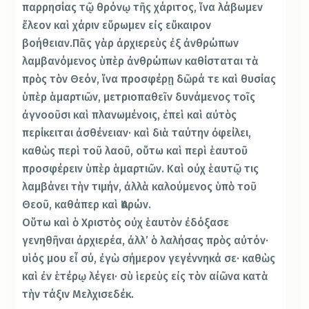
παρρησίας τῷ θρόνῳ τῆς χάριτος, ἵνα λάβωμεν
ἔλεον καὶ χάριν εὕρωμεν εἰς εὔκαιρον
βοήθειαν.Πᾶς γὰρ ἀρχιερεὺς ἐξ ἀνθρώπων
λαμβανόμενος ὑπὲρ ἀνθρώπων καθίσταται τὰ
πρὸς τὸν Θεόν, ἵνα προσφέρῃ δῶρά τε καὶ θυσίας
ὑπὲρ ἁμαρτιῶν, μετριοπαθεῖν δυνάμενος τοῖς
ἀγνοοῦσι καὶ πλανωμένοις, ἐπεὶ καὶ αὐτὸς
περίκειται ἀσθένειαν· καὶ διὰ ταύτην ὀφείλει,
καθὼς περὶ τοῦ λαοῦ, οὕτω καὶ περὶ ἑαυτοῦ
προσφέρειν ὑπὲρ ἁμαρτιῶν. Καὶ οὐχ ἑαυτῷ τις
λαμβάνει τὴν τιμήν, ἀλλὰ καλούμενος ὑπὸ τοῦ
Θεοῦ, καθάπερ καὶ Ἀαρών.
Οὕτω καὶ ὁ Χριστὸς οὐχ ἑαυτὸν ἐδόξασε
γενηθῆναι ἀρχιερέα, ἀλλ’ ὁ λαλήσας πρὸς αὐτόν·
υἱός μου εἶ σύ, ἐγὼ σήμερον γεγέννηκά σε· καθὼς
καὶ ἐν ἑτέρῳ λέγει· σὺ ἱερεὺς εἰς τὸν αἰῶνα κατὰ
τὴν τάξιν Μελχισεδέκ.