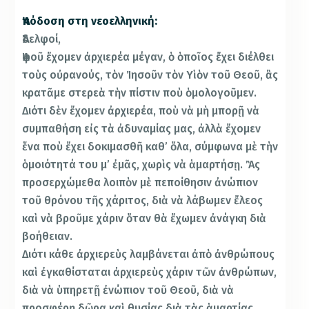
Ἀπόδοση στη νεοελληνική:
Ἀδελφοί,
Ἀφοῦ ἔχομεν ἀρχιερέα μέγαν, ὁ ὁποῖος ἔχει διέλθει
τοὺς οὐρανούς, τὸν Ἰησοῦν τὸν Υἱὸν τοῦ Θεοῦ, ἂς
κρατᾶμε στερεὰ τὴν πίστιν ποὺ ὁμολογοῦμεν.
Διότι δὲν ἔχομεν ἀρχιερέα, ποὺ νὰ μὴ μπορῇ νὰ
συμπαθήση εἰς τὰ ἀδυναμίας μας, ἀλλὰ ἔχομεν
ἕνα ποὺ ἔχει δοκιμασθῆ καθ’ ὅλα, σύμφωνα μὲ τὴν
ὁμοιότητά του μ’ ἐμᾶς, χωρὶς νὰ ἁμαρτήσῃ. Ἂς
προσερχώμεθα λοιπὸν μὲ πεποίθησιν ἀνώπιον
τοῦ θρόνου τῆς χάριτος, διὰ νὰ λάβωμεν ἔλεος
καὶ νὰ βροῦμε χάριν ὅταν θὰ ἔχωμεν ἀνάγκη διὰ
βοήθειαν.
Διότι κάθε ἀρχιερεὺς λαμβάνεται ἀπὸ ἀνθρώπους
καὶ ἐγκαθίσταται ἀρχιερεὺς χάριν τῶν ἀνθρώπων,
διὰ νὰ ὑπηρετῇ ἐνώπιον τοῦ Θεοῦ, διὰ νὰ
προσφέρῃ δῶρα καὶ θυσίας διὰ τὰς ἁμαρτίας.