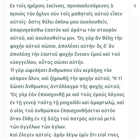
Εν ταῖς ημέραις ἐκεῖναις, προσκαλεσάμενος ὁ
Ιησούς τὸν ὄχλον σὺν τοῖς μαθηταῖς αὐτοῦ εἶπεν
αὐτοῖς· ὅστις θέλει ὀπίσω μου ἀκολουθεῖν,
ἀπαρνησάσθω ἑαυτὸν καὶ ἀράτω τὸν σταυρὸν
αὐτοῦ, καὶ ἀκολουθείτω μοι. Ὅς γὰρ ἂν θέλῃ τὴν
ψυχὴν αὐτοῦ σῶσαι, ἀπολέσει αὐτήν· ὃς δ᾿ ἂν
ἀπολέσῃ τὴν ἑαυτοῦ ψυχὴν ἕνεκεν ἐμοῦ καὶ τοῦ
εὐαγγελίου, οὗτος σώσει αὐτήν.
Τί γὰρ ὠφελήσει ἄνθρωπον ἐὰν κερδήσῃ τὸν
κόσμον ὅλον, καὶ ζημιωθῇ τὴν ψυχὴν αὐτοῦ; Ἢ τί
δώσει ἄνθρωπος ἀντάλλαγμα τῆς ψυχῆς αὐτοῦ;
Ὅς γὰρ ἐὰν ἐπαισχυνθῇ με καὶ τοὺς ἐμοὺς λόγους
ἐν τῇ γενεᾷ ταύτῃ τῇ μοιχαλίδι καὶ ἁμαρτωλῷ, καὶ
ὁ υἱὸς τοῦ ἀνθρώπου ἐπαισχυνθήσεται αὐτὸν
ὅταν ἔλθῃ ἐν τῇ δόξῃ τοῦ πατρὸς αὐτοῦ μετὰ
τῶν ἀγγέλων τῶν ἁγίων.
Καὶ ἔλεγεν αὐτοῖς· ἀμὴν λέγω ὑμῖν ὅτι εἰσί τινες