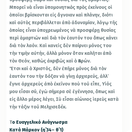
Μπορεῖ νὰ εἶναι ὑπομονητικὸς πρὸς ἐκείνους οἱ
ὁποῖοι βρίσκονται εἰς ἄγνοιαν καὶ πλάνην, διότι
καὶ αὐτὸς περιβάλλεται ἀπὸ ἀδυναμίαν, λόγῳ τῆς
ὁποίας εἶναι ὑποχρεωμένος νὰ προσφέρῃ θυσίας
περὶ ἁμαρτιῶν καὶ διὰ τὸν ἑαυτόν του ὅπως κάνει
διὰ τὸν λαόν. Καὶ κανεὶς δὲν παίρνει μόνος του
τὴν τιμὴν αὐτήν, ἀλλὰ μόνον ὅταν καλῆται ἀπὸ
τὸν Θεόν, καθὼς ἀκριβῶς καὶ ὁ Ἀαρών.
Ἔτσι καὶ ὁ Χριστός, δὲν ἐπῆρε μόνος διὰ τὸν
ἑαυτόν του τὴν δόξαν νὰ γίνῃ ἀρχιερεύς, ἀλλ’
ἔγινε ἀρχιερεὺς ἀπὸ ἐκεῖνον ποὺ τοῦ εἶπε, Υἱός
μου εἶσαι σύ, ἐγὼ σήμερα σὲ ἐγέννησα, ὅπως καὶ
εἰς ἄλλο μέρος λέγει, Σὺ εἶσαι αἰώνιος ἱερεὺς κατὰ
τὴν τάξιν τοῦ Μελχισεδέκ.
Τ
ο Ευαγγελικό Ανάγνωσμα
Κατά Μάρκον (η΄34– θ΄1)