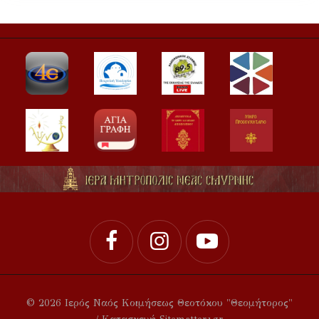
© 2026 Ιερός Ναός Κοιμήσεως Θεοτόκου "Θεομήτορος"