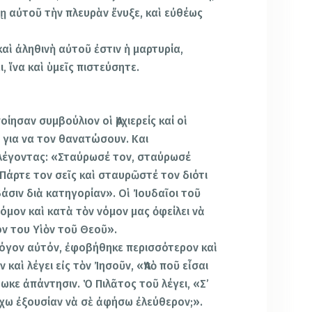
ῃ αὐτοῦ τὴν πλευρὰν ἔνυξε, καὶ εὐθέως
αὶ ἀληθινὴ αὐτοῦ ἐστιν ἡ μαρτυρία,
ι, ἵνα καὶ ὑμεῖς πιστεύσητε.
ίησαν συμβούλιον οἱ Ἀρχιερείς καί οἱ
 για να τον θανατώσουν. Και
λέγοντας: «Σταύρωσέ τον, σταύρωσέ
«Πάρτε τον σεῖς καὶ σταυρῶστέ τον διότι
άσιν διὰ κατηγορίαν». Οἱ Ἰουδαῖοι τοῦ
όμον καὶ κατὰ τὸν νόμον μας ὀφείλει νὰ
όν του Υἱὸν τοῦ Θεοῦ».
λόγον αὐτόν, ἐφοβήθηκε περισσότερον καὶ
 καὶ λέγει εἰς τὸν Ἰησοῦν, «Ἀπὸ ποῦ εἶσαι
ἔδωκε ἀπάντησιν. Ὁ Πιλᾶτος τοῦ λέγει, «Σ’
ι ἔχω ἐξουσίαν νὰ σὲ ἀφήσω ἐλεύθερον;».