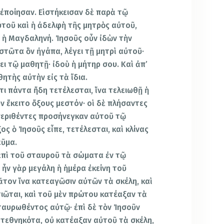
 ἐποίησαν. Εἱστήκεισαν δὲ παρὰ τῷ
τοῦ καὶ ἡ ἀδελφὴ τῆς μητρὸς αὐτοῦ,
 ἡ Μαγδαληνή. Ἰησοῦς οὖν ἰδὼν τὴν
στῶτα ὃν ἠγάπα, λέγει τῇ μητρὶ αὐτοῦ·
γει τῷ μαθητῇ· ἰδοὺ ἡ μήτηρ σου. Καὶ ἀπ’
ητὴς αὐτὴν εἰς τὰ ἴδια.
ι πάντα ἤδη τετέλεσται, ἵνα τελειωθῇ ἡ
ὖν ἔκειτο ὄξους μεστόν· οἱ δὲ πλήσαντες
εριθέντες προσήνεγκαν αὐτοῦ τῷ
ς ὁ Ἰησοῦς εἶπε, τετέλεσται, καὶ κλίνας
εῦμα.
ῃ ἐπὶ τοῦ σταυροῦ τὰ σώματα ἐν τῷ
 ἦν γὰρ μεγάλη ἡ ἡμέρα ἐκείνη τοῦ
τον ἵνα κατεαγῶσιν αὐτῶν τὰ σκέλη, καὶ
ιῶται, καὶ τοῦ μὲν πρώτου κατέαξαν τὰ
ταυρωθέντος αὐτῷ· ἐπὶ δὲ τὸν Ἰησοῦν
 τεθνηκότα, οὐ κατέαξαν αὐτοῦ τὰ σκέλη,