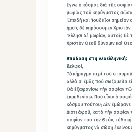
ἔγνω ὁ κόσμος διὰ τῆς σοφίας
μωρίας τοῦ κηρύγματος σῶσα
Ἐπειδὴ καὶ Ἰουδαῖοι σημεῖον 
ἡμεῖς δὲ κηρύσσομεν Χριστὸν
Ἕλλησι δὲ μωρίαν, αὐτοῖς δὲ τ
Χριστὸν Θεοῦ δύναμιν καὶ Θε
Απόδοση στη νεοελληνική:
Ἀδελφοί,
Τὸ κήρυγμα περὶ τοῦ σταυροῦ 
ἀλλὰ σ’ ἐμᾶς ποὺ σωζόμεθα εἶ
Θὰ ἐξαφανίσω τὴν σοφίαν τῶ
ἐκμηδενίσω. Ποῦ εἶναι ὁ σοφό
κόσμου τούτου; Δὲν ἐμώρανε 
Διότι ἀφοῦ, κατὰ τὴν σοφίαν 
σοφίαν του τὸν Θεόν, εὐδοκή
κηρύγματος νὰ σώσῃ ἐκείνους