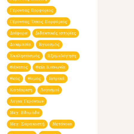
Γέροντας Πορφύριος
Γέροντας Ὀσιος Πορφύριος
Διάφορα
Διδακτικές ιστορίες
Δοκιμασία
Εγωισμός
Εκκλησιασμός
Εξομολόγηση
Θάνατος
Θεία Κοινωνία
Θεός
Θυμός
Ιατρικά
Κατάκριση
Λογισμοί
Λόγια Γερόντων
Μεγ. Βδομἀδα
Μεγ. Σαρακοστή
Μετάνοια