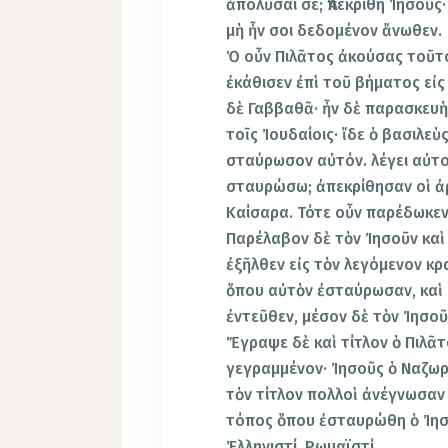
ἀπολῦσαί σε; Ἀπεκρίθη Ἰησοῦς·
μὴ ἦν σοι δεδομένον ἄνωθεν.
Ὁ οὖν Πιλᾶτος ἀκούσας τοῦτο
ἐκάθισεν ἐπὶ τοῦ βήματος εἰ
δὲ Γαββαθᾶ· ἦν δὲ παρασκευὴ 
τοῖς Ἰουδαίοις· ἴδε ὁ βασιλε
σταύρωσον αὐτόν. λέγει αὐτο
σταυρώσω; ἀπεκρίθησαν οἱ ἀρχ
Καίσαρα. Τότε οὖν παρέδωκεν
Παρέλαβον δὲ τὸν Ἰησοῦν καὶ
ἐξῆλθεν εἰς τὸν λεγόμενον κρ
ὅπου αὐτὸν ἐσταύρωσαν, καὶ 
ἐντεῦθεν, μέσον δὲ τὸν Ἰησοῦ
Ἔγραψε δὲ καὶ τίτλον ὁ Πιλᾶτ
γεγραμμένον· Ἰησοῦς ὁ Ναζωρ
τὸν τίτλον πολλοὶ ἀνέγνωσαν 
τόπος ὅπου ἐσταυρώθη ὁ Ἰησο
Ἑλληνιστί, Ρωμαϊστί.