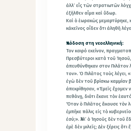
ἀλλ’ εἷς τῶν στρατιωτῶν λόγχ
ἐξῆλθεν αἷμα καὶ ὕδωρ.
Καὶ ὁ ἑωρακὼς μεμαρτύρηκε, κ
κἀκεῖνος οἶδεν ὅτι ἀληθῆ λέγε
Ἀπόδοση στη νεοελληνική:
Τον καιρό εκείνον, πραγματοπο
Πρεσβύτεροι κατά τοῦ Ἰησοῦ,
ἀπευθύνθηκαν στον Πιλᾶτον 
τον». Ὁ Πιλᾶτος τοὺς λέγει, 
ἐγὼ δὲν τοῦ βρίσκω καμμίαν β
ἀπεκρίθησαν, «Ἐμεῖς ἔχομεν ν
πεθάνῃ, διότι ἔκανε τὸν ἑαυτ
Ὅταν ὁ Πιλᾶτος ἄκουσε τὸν 
ἐμπῆκε πάλις εἰς τὸ κυβερνεῖον
ἐσύ;». Ἀλλ’ ὁ Ἰησοῦς δὲν τοῦ 
ἐμὲ δὲν μιλεῖς; Δὲν ξέρεις ὅτ