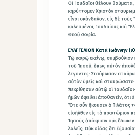
Οἱ Ἰουδαῖοι θέλουν θαύματα, 
κηρύττομεν Χριστὸν σταυρωμέ
εἶναι σκάνδαλον, εἰς δὲ τοὺς 
καλεσμένοι, Ἰουδαίους καὶ Ἕλ
Θεοῦ σοφία.
ΕΥΑΓΓΕΛΙΟΝ Κατά Ιωάννην (ιθ΄ 
Τῷ καιρῷ εκείνῳ, συμβούλιον ἔ
τοῦ Ἰησοῦ, ὅπως αὐτόν ἀπολέ
λέγοντες· Σταύρωσον σταύρωσ
αὐτὸν ὑμεῖς καὶ σταυρώσατε· 
Ἀπεκρίθησαν αὐτῷ οἱ Ἰουδαῖοι
ἡμῶν ὀφείλει ἀποθανεῖν, ὅτι 
Ὅτε οὖν ἤκουσεν ὁ Πιλᾶτος τ
εἰσῆλθεν εἰς τὸ πραιτώριον πά
Ἰησοῦς ἀπόκρισιν οὐκ ἔδωκεν 
λαλεῖς; Οὐκ οἶδας ὅτι ἐξουσί