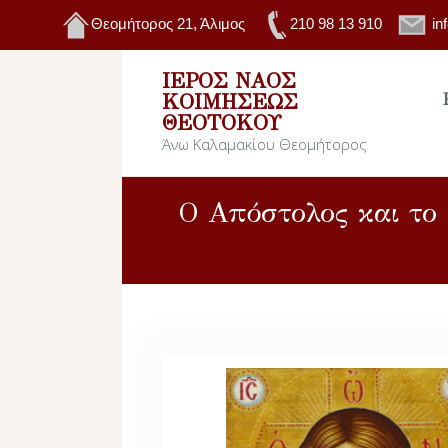
Θεομήτορος 21, Άλιμος
210 98 13 910
in
ΙΕΡΌΣ ΝΑΌΣ
ΚΟΙΜΉΣΕΩΣ
ΘΕΟΤΌΚΟΥ
Άνω Καλαμακίου Θεομήτορος
Ο Απόστολος και το 