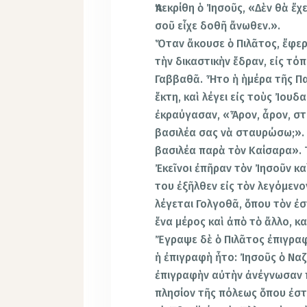
Ἀπεκρίθη ὁ Ἰησοῦς, «Δὲν θὰ ἔχ
σοῦ εἶχε δοθῆ ἄνωθεν.».
Ὅταν ἄκουσε ὁ Πιλᾶτος, ἔφερ
τὴν δικαστικὴν ἕδραν, εἰς τό
Γαββαθᾶ. Ἦτο ἡ ἡμέρα τῆς Π
ἕκτη, καὶ λέγει εἰς τοὺς Ἰουδ
ἐκραύγασαν, «Ἆρον, ἆρον, στ
βασιλέα σας νὰ σταυρώσω;». Ἀ
βασιλέα παρὰ τὸν Καίσαρα». 
Ἐκεῖνοι ἐπῆραν τὸν Ἰησοῦν κ
του ἐξῆλθεν εἰς τὸν λεγόμενο
λέγεται Γολγοθᾶ, ὅπου τὸν ἐ
ἕνα μέρος καὶ ἀπὸ τὸ ἄλλο, κα
Ἔγραψε δὲ ὁ Πιλᾶτος ἐπιγραφ
ἡ ἐπιγραφὴ ἦτο: Ἰησοῦς ὁ Να
ἐπιγραφὴν αὐτὴν ἀνέγνωσαν π
πλησίον τῆς πόλεως ὅπου ἐσ