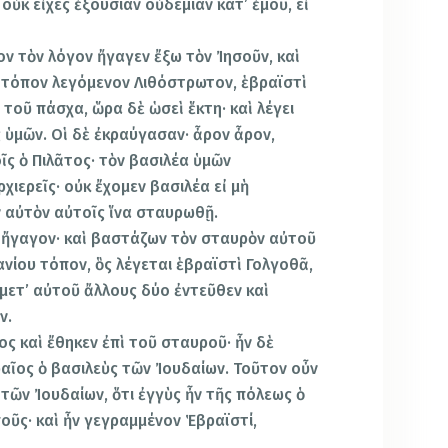
 οὐκ εἶχες ἐξουσίαν οὐδεμίαν κατ’ ἐμοῦ, εἰ
ν τὸν λόγον ἤγαγεν ἔξω τὸν Ἰησοῦν, καὶ
ς τόπον λεγόμενον Λιθόστρωτον, ἑβραϊστὶ
τοῦ πάσχα, ὥρα δὲ ὡσεὶ ἕκτη· καὶ λέγει
ὺς ὑμῶν. Οἱ δὲ ἐκραύγασαν· ἆρον ἆρον,
ῖς ὁ Πιλᾶτος· τὸν βασιλέα ὑμῶν
ιερεῖς· οὐκ ἔχομεν βασιλέα εἰ μὴ
 αὐτὸν αὐτοῖς ἵνα σταυρωθῇ.
 ἤγαγον· καὶ βαστάζων τὸν σταυρὸν αὐτοῦ
ανίου τόπον, ὃς λέγεται ἑβραϊστὶ Γολγοθᾶ,
μετ’ αὐτοῦ ἄλλους δύο ἐντεῦθεν καὶ
ν.
ος καὶ ἔθηκεν ἐπὶ τοῦ σταυροῦ· ἦν δὲ
αῖος ὁ βασιλεὺς τῶν Ἰουδαίων. Τοῦτον οὖν
τῶν Ἰουδαίων, ὅτι ἐγγὺς ἦν τῆς πόλεως ὁ
ῦς· καὶ ἦν γεγραμμένον Ἑβραϊστί,