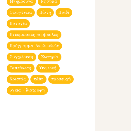
Μνημόσυνα
Νηστεία
Οικογένεια
Πίστη
Παιδί
Παναγία
Πνευματικές συμβουλές
Πρόγραμμα Ακολουθιών
Συγχώρεση
Σωτηρία
Ταπείνωση
Υπομονή
Χριστός
πάθη
προσευχή
υγεια - διατροφη