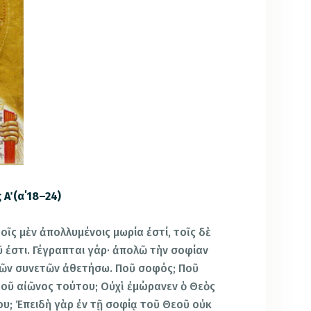
΄ (α΄18–24)
ῖς μὲν ἀπολλυμένοις μωρία ἐστί, τοῖς δὲ
 ἐστι. Γέγραπται γάρ· ἀπολῶ τὴν σοφίαν
τῶν συνετῶν ἀθετήσω. Ποῦ σοφός; Ποῦ
οῦ αἰῶνος τούτου; Οὐχὶ ἐμώρανεν ὁ Θεὸς
υ; Ἐπειδὴ γὰρ ἐν τῇ σοφίᾳ τοῦ Θεοῦ οὐκ