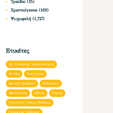
Τριώδιο
(15)
Χριστούγεννα
(169)
Ψυχωφελή
(1,727)
Ετικέτες
Αγ. Ιωάννης Χρυσόστομος
Αγάπη
Αγιολόγιο
Αγωγή παιδιών
Ανάσταση
Απόστολος
Βίντεο
Γάμος
Γέροντας Όσιος Παΐσιος
Γέροντας Παΐσιος