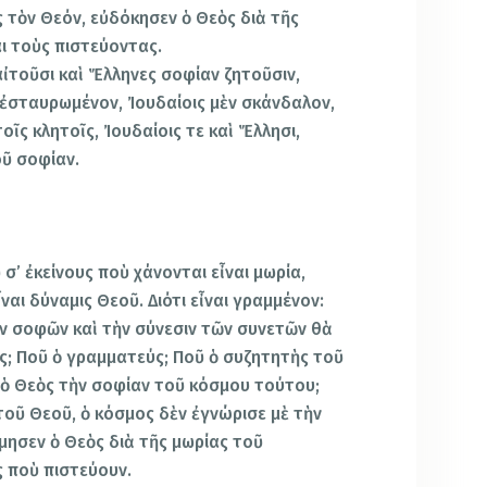
 τὸν Θεόν, εὐδόκησεν ὁ Θεὸς διὰ τῆς
ι τοὺς πιστεύοντας.
αἰτοῦσι καὶ Ἕλληνες σοφίαν ζητοῦσιν,
 ἐσταυρωμένον, Ἰουδαίοις μὲν σκάνδαλον,
οῖς κλητοῖς, Ἰουδαίοις τε καὶ Ἕλλησι,
οῦ σοφίαν.
σ’ ἐκείνους ποὺ χάνονται εἶναι μωρία,
ναι δύναμις Θεοῦ. Διότι εἶναι γραμμένον:
ν σοφῶν καὶ τὴν σύνεσιν τῶν συνετῶν θὰ
ς; Ποῦ ὁ γραμματεύς; Ποῦ ὁ συζητητὴς τοῦ
ὁ Θεὸς τὴν σοφίαν τοῦ κόσμου τούτου;
τοῦ Θεοῦ, ὁ κόσμος δὲν ἐγνώρισε μὲ τὴν
μησεν ὁ Θεὸς διὰ τῆς μωρίας τοῦ
 ποὺ πιστεύουν.