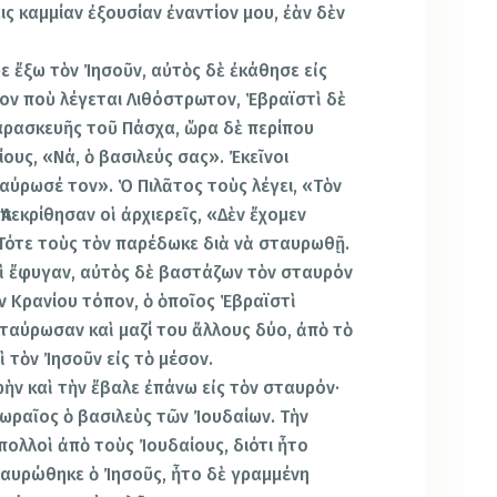
εις καμμίαν ἐξουσίαν ἐναντίον μου, ἐὰν δὲν
ε ἔξω τὸν Ἰησοῦν, αὐτὸς δὲ ἐκάθησε εἰς
πον ποὺ λέγεται Λιθόστρωτον, Ἑβραϊστὶ δὲ
αρασκευῆς τοῦ Πάσχα, ὥρα δὲ περίπου
αίους, «Νά, ὁ βασιλεύς σας». Ἐκεῖνοι
αύρωσέ τον». Ὁ Πιλᾶτος τοὺς λέγει, «Τὸν
πεκρίθησαν οἱ ἀρχιερεῖς, «Δὲν ἔχομεν
Τότε τοὺς τὸν παρέδωκε διὰ νὰ σταυρωθῇ.
αὶ ἔφυγαν, αὐτὸς δὲ βαστάζων τὸν σταυρόν
ν Κρανίου τόπον, ὁ ὁποῖος Ἑβραϊστὶ
σταύρωσαν καὶ μαζί του ἄλλους δύο, ἀπὸ τὸ
ὶ τὸν Ἰησοῦν εἰς τὸ μέσον.
ὴν καὶ τὴν ἔβαλε ἐπάνω εἰς τὸν σταυρόν·
ζωραῖος ὁ βασιλεὺς τῶν Ἰουδαίων. Τὴν
ολλοὶ ἀπὸ τοὺς Ἰουδαίους, διότι ἦτο
ταυρώθηκε ὁ Ἰησοῦς, ἦτο δὲ γραμμένη