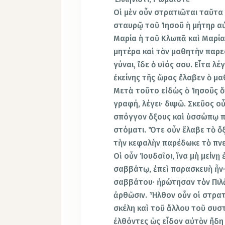
Οἱ μὲν οὖν στρατιῶται ταῦτα
σταυρῷ τοῦ Ἰησοῦ ἡ μήτηρ αὐ
Μαρία ἡ τοῦ Κλωπᾶ καὶ Μαρία
μητέρα καὶ τὸν μαθητὴν παρε
γύναι, ἴδε ὁ υἱός σου. Εἶτα λέ
ἐκείνης τῆς ὥρας ἔλαβεν ὁ μαθ
Μετὰ τοῦτο εἰδὼς ὁ Ἰησοῦς ὅτ
γραφή, λέγει· διψῶ. Σκεῦος ο
σπόγγον ὄξους καὶ ὑσσώπῳ π
στόματι. Ὅτε οὖν ἔλαβε τὸ ὄξο
τὴν κεφαλὴν παρέδωκε τὸ πν
Οἱ οὖν Ἰουδαῖοι, ἵνα μὴ μείν
σαββάτῳ, ἐπεὶ παρασκευὴ ἦν·
σαββάτου· ἠρώτησαν τὸν Πιλᾶ
ἀρθῶσιν. Ἦλθον οὖν οἱ στρατ
σκέλη καὶ τοῦ ἄλλου τοῦ συσ
ἐλθόντες ὡς εἶδον αὐτὸν ἤδη