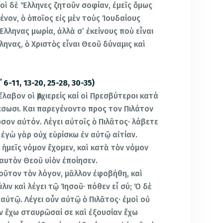
οἱ δὲ Ἕλληνες ζητοῦν σοφίαν, ἐμεῖς ὅμως
νον, ὁ ὁποῖος εἰς μὲν τοὺς Ἰουδαίους
Ἕλληνας μωρία, ἀλλὰ σ’ ἐκείνους ποὺ εἶναι
ληνας, ὁ Χριστὸς εἶναι Θεοῦ δύναμις καὶ
6-11, 13-20, 25-28, 30-35)
λαβον οἱ Ἀρχιερείς καί οἱ Πρεσβύτεροι κατά
σωσι. Και παρεγένοντο προς τον Πιλάτον
ον αὐτόν. Λέγει αὐτοῖς ὁ Πιλᾶτος· λάβετε
ἐγὼ γὰρ οὐχ εὑρίσκω ἐν αὐτῷ αἰτίαν.
· ἡμεῖς νόμον ἔχομεν, καὶ κατὰ τὸν νόμον
ἑαυτὸν Θεοῦ υἱὸν ἐποίησεν.
οῦτον τὸν λόγον, μᾶλλον ἐφοβήθη, καὶ
λιν καὶ λέγει τῷ Ἰησοῦ· πόθεν εἶ σύ; Ὁ δὲ
αὐτῷ. Λέγει οὖν αὐτῷ ὁ Πιλᾶτος· ἐμοὶ οὐ
αν ἔχω σταυρῶσαί σε καὶ ἐξουσίαν ἔχω