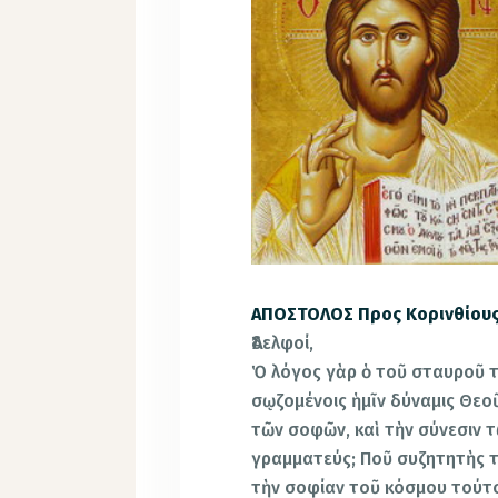
ΑΠΟΣΤΟΛΟΣ Προς Κορινθίους Α
Ἀδελφοί,
Ὁ λόγος γὰρ ὁ τοῦ σταυροῦ το
σῳζομένοις ἡμῖν δύναμις Θεοῦ
τῶν σοφῶν, καὶ τὴν σύνεσιν 
γραμματεύς; Ποῦ συζητητὴς τ
τὴν σοφίαν τοῦ κόσμου τούτο