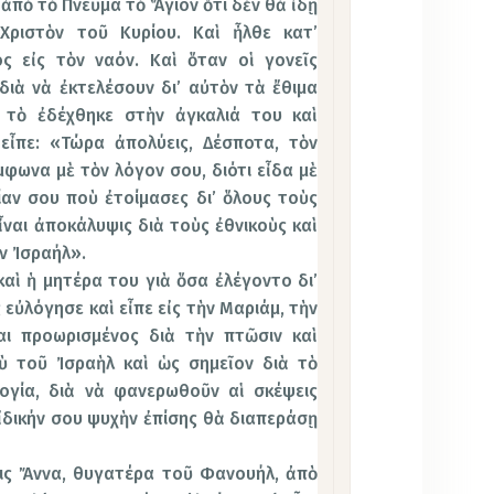
ἀπὸ τὸ Πνεῦμα τὸ Ἅγιον ὅτι δὲν θὰ ἰδῇ
Χριστὸν τοῦ Κυρίου. Καὶ ἦλθε κατ’
ς εἰς τὸν ναόν. Καὶ ὅταν οἱ γονεῖς
διὰ νὰ ἐκτελέσουν δι’ αὐτὸν τὰ ἔθιμα
 τὸ ἐδέχθηκε στὴν ἀγκαλιά του καὶ
εἶπε: «Τώρα ἀπολύεις, Δέσποτα, τὸν
μφωνα μὲ τὸν λόγον σου, διότι εἶδα μὲ
αν σου ποὺ ἐτοίμασες δι’ ὅλους τοὺς
ἶναι ἀποκάλυψις διὰ τοὺς ἐθνικοὺς καὶ
ν Ἰσραήλ».
αὶ ἡ μητέρα του γιὰ ὅσα ἐλέγοντο δι’
 εὐλόγησε καὶ εἶπε εἰς τὴν Μαριάμ, τὴν
αι προωρισμένος διὰ τὴν πτῶσιν καὶ
ὺ τοῦ Ἰσραὴλ καὶ ὡς σημεῖον διὰ τὸ
ογία, διὰ νὰ φανερωθοῦν αἱ σκέψεις
 ἰδικήν σου ψυχὴν ἐπίσης θὰ διαπεράσῃ
ις Ἄννα, θυγατέρα τοῦ Φανουήλ, ἀπὸ