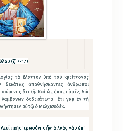
λου (ζ΄ 7-17)
ιλογίας τὸ ἔλαττον ὑπὸ τοῦ κρείττονος
ὲν δεκάτας ἀποθνήσκοντες ἄνθρωποι
ρούμενος ὅτι ζῇ. Καὶ ὡς ἔπος εἰπεῖν, διὰ
ς λαμβάνων δεδεκάτωται· ἔτι γὰρ ἐν τῇ
υνήντησεν αὐτῷ ὁ Μελχισεδέκ.
ς Λευϊτικῆς ἱερωσύνης ἦν· ὁ λαὸς γὰρ ἐπ’