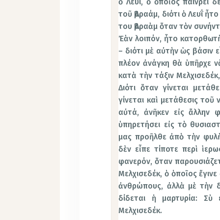
ὁ Λευΐ, ὁ ὁποῖος παίνρει 
τοῦ Ἀβραάμ, διότι ὁ Λευΐ ἦ
του Ἀβραὰμ ὅταν τὸν συνήντ
Ἐὰν λοιπόν, ἦτο κατορθωτὴ
– διότι μὲ αὐτὴν ὡς βάσιν ε
πλέον ἀνάγκη θὰ ὑπῆρχε ν
κατὰ τὴν τάξιν Μελχισεδέκ,
Διότι ὅταν γίνεται μετάθ
γίνεται καὶ μετάθεσις τοῦ 
αὐτά, ἀνῆκεν εἰς ἄλλην φ
ὑπηρετήσει εἰς τὸ θυσιαστ
μας προῆλθε ἀπὸ τὴν φυλὴ
δὲν εἶπε τίποτε περὶ ἱερω
φανερόν, ὅταν παρουσιάζετ
Μελχισεδέκ, ὁ ὁποῖος ἔγινε 
ἀνθρώπους, ἀλλὰ μὲ τὴν δ
δίδεται ἡ μαρτυρία: Σὺ 
Μελχισεδέκ.