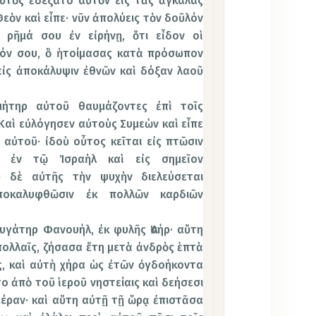
αὐτὸς ἐδέξατο αὐτὸν εἰς τὰς ἀγκάλας
εὸν καὶ εἶπε· νῦν ἀπολύεις τὸν δοῦλόν
 ρῆμά σου ἐν εἰρήνῃ, ὅτι εἶδον οἱ
ιόν σου, ὃ ἡτοίμασας κατὰ πρόσωπον
ἰς ἀποκάλυψιν ἐθνῶν καὶ δόξαν λαοῦ
ήτηρ αὐτοῦ θαυμάζοντες ἐπὶ τοῖς
 Καὶ εὐλόγησεν αὐτοὺς Συμεὼν καὶ εἶπε
αὐτοῦ· ἰδοὺ οὗτος κεῖται εἰς πτῶσιν
ν ἐν τῷ Ἰσραὴλ καὶ εἰς σημεῖον
ῦ δὲ αὐτῆς τὴν ψυχὴν διελεύσεται
οκαλυφθῶσιν ἐκ πολλῶν καρδιῶν
υγάτηρ Φανουήλ, ἐκ φυλῆς Ἀσήρ· αὕτη
πολλαῖς, ζήσασα ἔτη μετὰ ἀνδρὸς ἑπτὰ
ς, καὶ αὐτὴ χήρα ὡς ἐτῶν ὀγδοήκοντα
ο ἀπὸ τοῦ ἱεροῦ νηστείαις καὶ δεήσεσι
έραν· καὶ αὕτη αὐτῇ τῇ ὥρᾳ ἐπιστᾶσα