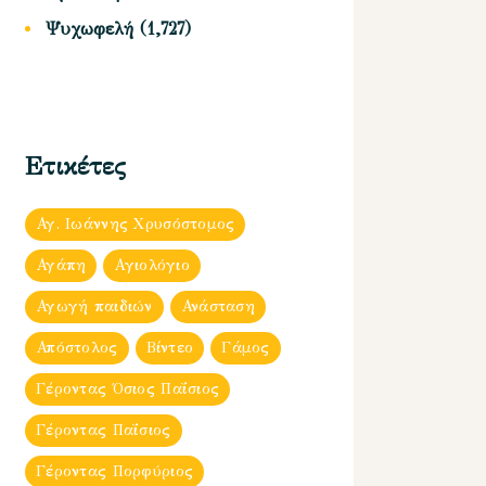
Ψυχωφελή
(1,727)
Ετικέτες
Αγ. Ιωάννης Χρυσόστομος
Αγάπη
Αγιολόγιο
Αγωγή παιδιών
Ανάσταση
Απόστολος
Βίντεο
Γάμος
Γέροντας Όσιος Παΐσιος
Γέροντας Παΐσιος
Γέροντας Πορφύριος