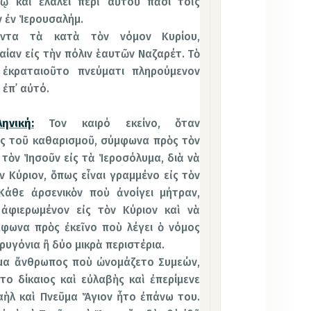
ῳ καὶ ἐλάλει περὶ αὐτοῦ πᾶσι τοῖς
 ἐν Ἱερουσαλήμ.
ντα τὰ κατὰ τὸν νόμον Κυρίου,
αίαν εἰς τὴν πόλιν ἑαυτῶν Ναζαρέτ. Τὸ
 ἐκραταιοῦτο πνεύματι πληρούμενον
 ἐπ᾿ αὐτό.
νική:
Τον καιρό εκείνο, ὅταν
ς τοῦ καθαρισμοῦ, σύμφωνα πρὸς τὸν
τὸν Ἱησοῦν εἰς τὰ Ἱεροσόλυμα, διὰ νὰ
ν Κύριον, ὅπως εἶναι γραμμένο εἰς τὸν
Κάθε ἀρσενικὸν ποὺ ἀνοίγει μήτραν,
ἀφιερωμένον εἰς τὸν Κύριον καὶ νὰ
φωνα πρὸς ἐκεῖνο ποὺ λέγει ὁ νόμος
ρυγόνια ἢ δύο μικρὰ περιστέρια.
υμα ἄνθρωπος ποὺ ὠνομάζετο Συμεών,
ο δίκαιος καὶ εὐλαβὴς καὶ ἐπερίμενε
αὴλ καὶ Πνεῦμα Ἅγιον ἦτο ἐπάνω του.