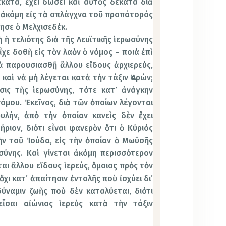
δέκατα, ἔχει δώσει καὶ αὐτὸς δέκατα διὰ
το ἀκόμη εἰς τὰ σπλάγχνα τοῦ προπάτορός
ησε ὁ Μελχισεδέκ.
 ἡ τελιότης διὰ τῆς Λευϊτικῆς ἱερωσύνης
ἶχε δοθῆ εἰς τὸν λαὸν ὁ νόμος – ποιά ἐπὶ
ὰ παρουσιασθῇ ἄλλου εἴδους ἀρχιερεύς,
 καὶ νὰ μὴ λέγεται κατὰ τὴν τάξιν Ἀαρών;
εσις τῆς ἱερωσύνης, τότε κατ’ ἀνάγκην
νόμου. Ἐκεῖνος, διὰ τῶν ὁποίων λέγονται
υλήν, ἀπὸ τὴν ὁποίαν κανεὶς δὲν ἔχει
ήριον, διότι εἶναι φανερὸν ὅτι ὁ Κύριός
ν τοῦ Ἰούδα, εἰς τὴν ὁποίαν ὁ Μωϋσῆς
σύνης. Καὶ γίνεται ἀκόμη περισσότερον
αι ἄλλου εἴδους ἱερεύς, ὅμοιος πρὸς τὸν
ὄχι κατ’ ἀπαίτησιν ἐντολῆς ποὺ ἰσχύει δι’
ύναμιν ζωῆς ποὺ δὲν καταλύεται, διότι
εἶσαι αἰώνιος ἱερεὺς κατὰ τὴν τάξιν