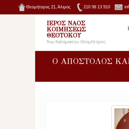
Θεομήτορος 21, Άλιμος
210 98 13 910
in
ΙΕΡΌΣ ΝΑΌΣ
ΚΟΙΜΉΣΕΩΣ
ΘΕΟΤΌΚΟΥ
Άνω Καλαμακίου Θεομήτορος
Ο ΑΠΟΣΤΟΛΟΣ ΚΑΙ