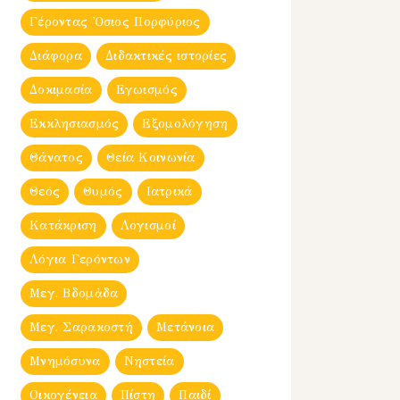
Γέροντας Ὀσιος Πορφύριος
Διάφορα
Διδακτικές ιστορίες
Δοκιμασία
Εγωισμός
Εκκλησιασμός
Εξομολόγηση
Θάνατος
Θεία Κοινωνία
Θεός
Θυμός
Ιατρικά
Κατάκριση
Λογισμοί
Λόγια Γερόντων
Μεγ. Βδομἀδα
Μεγ. Σαρακοστή
Μετάνοια
Μνημόσυνα
Νηστεία
Οικογένεια
Πίστη
Παιδί