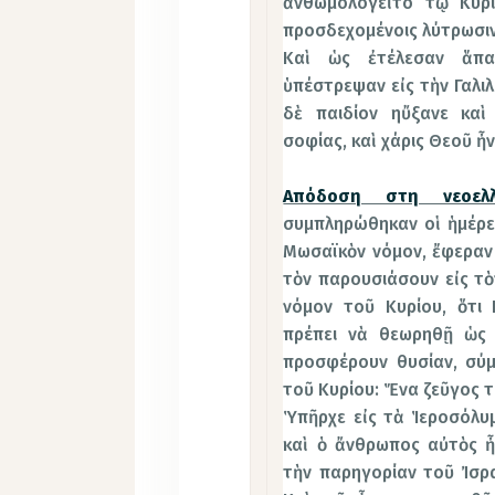
ἀνθωμολογεῖτο τῷ Κυρί
προσδεχομένοις λύτρωσιν
Καὶ ὡς ἐτέλεσαν ἅπα
ὑπέστρεψαν εἰς τὴν Γαλιλ
δὲ παιδίον ηὔξανε καὶ
σοφίας, καὶ χάρις Θεοῦ ἦν
Απόδοση στη νεοελλη
συμπληρώθηκαν οἱ ἡμέρε
Μωσαϊκὸν νόμον, ἔφεραν 
τὸν παρουσιάσουν εἰς τὸ
νόμον τοῦ Κυρίου, ὅτι 
πρέπει νὰ θεωρηθῇ ὡς 
προσφέρουν θυσίαν, σύμ
τοῦ Κυρίου: Ἕνα ζεῦγος τ
Ὑπῆρχε εἰς τὰ Ἱεροσόλ
καὶ ὁ ἄνθρωπος αὐτὸς ἦτ
τὴν παρηγορίαν τοῦ Ἰσρ