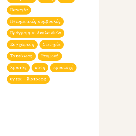
Παναγία
Πνευματικές συμβουλές
Πρόγραμμα Ακολουθιών
Συγχώρεση
Σωτηρία
Ταπείνωση
Υπομονή
Χριστός
πάθη
προσευχή
υγεια - διατροφη