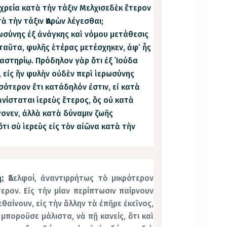
 χρεία κατὰ τὴν τάξιν Μελχισεδὲκ ἕτερον
ὰ τὴν τάξιν Ἀαρὼν λέγεσθαι;
ωσύνης ἐξ ἀνάγκης καὶ νόμου μετάθεσις
 ταῦτα, φυλῆς ἑτέρας μετέσχηκεν, ἀφ’ ἧς
αστηρίῳ. Πρόδηλον γὰρ ὅτι ἐξ ᾿Ιούδα
 εἰς ἣν φυλὴν οὐδὲν περὶ ἱερωσύνης
ότερον ἔτι κατάδηλόν ἐστιν, εἰ κατὰ
νίσταται ἱερεὺς ἕτερος, ὃς οὐ κατὰ
γονεν, ἀλλὰ κατὰ δύναμιν ζωῆς
τι σὺ ἱερεὺς εἰς τὸν αἰῶνα κατὰ τὴν
:
Ἀδελφοί, ἀναντιρρήτως τὸ μικρότερον
ερον. Εἰς τὴν μίαν περίπτωσιν παίρνουν
αίνουν, εἰς τὴν ἄλλην τὰ ἐπῆρε ἐκεῖνος,
 μποροῦσε μάλιστα, νὰ πῇ κανείς, ὅτι καὶ