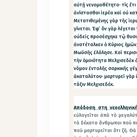
αὐτῇ νενομοθέτητο· τίς ἔτι
ἀνίστασθαι ἱερέα καὶ οὐ κατ
Μετατιθεμένης γὰρ τῆς ἱερ
γίνεται. Ἐφ’ ὃν γὰρ λέγεται
οὐδεὶς προσέσχηκε τῷ θυσι
ἀνατέταλκεν ὁ Κύριος ἡμῶν,
Μωϋσῆς ἐλάλησε. Καὶ περισσ
τὴν ὁμοιότητα Μελχισεδὲκ ἀ
νόμον ἐντολῆς σαρκικῆς γέ
ἀκαταλύτου· μαρτυρεῖ γὰρ ὅ
τάξιν Μελχισεδέκ.
Απόδοση στη νεοελληνική
εὐλογεῖται ἀπὸ τὸ μεγαλύτ
τὰ δέκατα ἄνθρωποι ποὺ πεθ
ποὺ μαρτυρεῖται ὅτι ζῆ. Θὰ