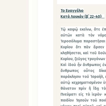
Το Ευαγγέλιο
Κατά Λουκάν (β΄ 22-40)
Τῷ καιρῷ εκείνω, ὅτε ἐ
αὐτῶν κατὰ τὸν νόμο
Ἱεροσόλυμα παραστῆσαι
Κυρίου ὅτι πᾶν ἄρσεν
κληθήσεται, καὶ τοῦ δοῦ
Κυρίου, ζεῦγος τρυγόνων
Καὶ ἰδοὺ ἦν ἄνθρωπος ἐν
ἄνθρωπος οὗτος δίκα
παράκλησιν τοῦ Ἰσραήλ, 
αὐτῷ κεχρηματισμένον ὑ
θάνατον πρὶν ἢ ἴδῃ τὸ
Πνεύματι εἰς τὸ ἱερόν· 
παιδίον Ἰησοῦν τοῦ ποι