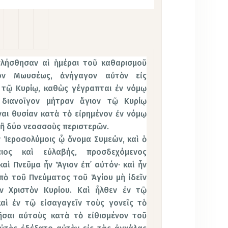
πλήσθησαν αἱ ἡμέραι τοῦ καθαρισμοῦ
ν Μωυσέως, ἀνήγαγον αὐτὸν εἰς
 τῷ Κυρίῳ, καθὼς γέγραπται ἐν νόμῳ
 διανοῖγον μήτραν ἅγιον τῷ Κυρίῳ
ναι θυσίαν κατὰ τὸ εἰρημένον ἐν νόμῳ
 ἢ δύο νεοσσοὺς περιστερῶν.
 Ἱεροσολύμοις ᾧ ὄνομα Συμεών, καὶ ὁ
ιος καὶ εὐλαβής, προσδεχόμενος
καὶ Πνεῦμα ἦν Ἅγιον ἐπ᾿ αὐτόν· καὶ ἦν
πὸ τοῦ Πνεύματος τοῦ Ἁγίου μὴ ἰδεῖν
ν Χριστὸν Κυρίου. Καὶ ἦλθεν ἐν τῷ
καὶ ἐν τῷ εἰσαγαγεῖν τοὺς γονεῖς τὸ
ῆσαι αὐτοὺς κατὰ τὸ εἰθισμένον τοῦ