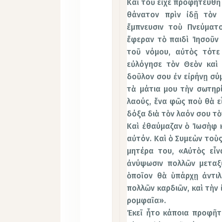
Καὶ τοῦ εἶχε προφητευθῆ 
θάνατον πρὶν ἰδῇ τὸν 
ἔμπνευσιν τοὺ Πνεύματο
ἔφεραν τὸ παιδὶ Ἰησοῦν 
τοῦ νόμου, αὐτὸς τότε
εὐλόγησε τὸν Θεὸν καὶ 
δοῦλον σου ἐν εἰρήνῃ σύ
τὰ μάτια μου τὴν σωτηρί
λαούς, ἕνα φῶς ποὺ θὰ ε
δόξα διὰ τὸν λαόν σου τὸ
Καὶ ἐθαύμαζαν ὁ Ἰωσὴφ κ
αὐτόν. Καὶ ὁ Συμεὼν τοὺς
μητέρα του, «Αὐτὸς εἶν
ἀνύψωσιν πολλῶν μεταξ
ὁποῖον θὰ ὑπάρχῃ ἀντιλ
πολλῶν καρδιῶν, καὶ τὴν
ρομφαῖα».
Ἐκεῖ ἦτο κάποια προφῆτ