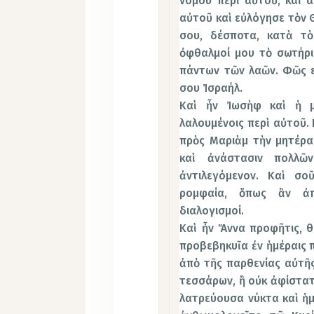
νόμου περὶ αὐτοῦ, καὶ 
αὐτοῦ καὶ εὐλόγησε τὸν Θ
σου, δέσποτα, κατὰ τὸ
ὀφθαλμοί μου τὸ σωτήρ
πάντων τῶν λαῶν. Φῶς ε
σου Ἰσραήλ.
Καὶ ἦν Ἰωσὴφ καὶ ἡ μ
λαλουμένοις περὶ αὐτοῦ.
πρὸς Μαριὰμ τὴν μητέρα 
καὶ ἀνάστασιν πολλῶ
ἀντιλεγόμενον. Καὶ σο
ρομφαία, ὅπως ἂν ἀπ
διαλογισμοί.
Καὶ ἦν Ἄννα προφῆτις, θ
προβεβηκυῖα ἐν ἡμέραις 
ἀπὸ τῆς παρθενίας αὐτῆ
τεσσάρων, ἣ οὐκ ἀφίστατ
λατρεύουσα νύκτα καὶ ἡμ