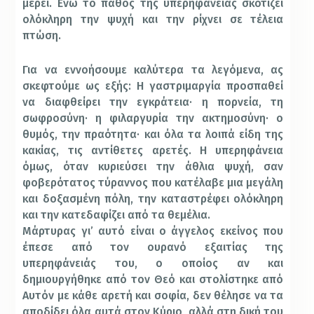
μέρει. Ενώ το πάθος της υπερηφάνειας σκοτίζει
ολόκληρη την ψυχή και την ρίχνει σε τέλεια
πτώση.
Για να εννοήσουμε καλύτερα τα λεγόμενα, ας
σκεφτούμε ως εξής: Η γαστριμαργία προσπαθεί
να διαφθείρει την εγκράτεια· η πορνεία, τη
σωφροσύνη· η φιλαργυρία την ακτημοσύνη· ο
θυμός, την πραότητα· και όλα τα λοιπά είδη της
κακίας, τις αντίθετες αρετές. Η υπερηφάνεια
όμως, όταν κυριεύσει την άθλια ψυχή, σαν
φοβερότατος τύραννος που κατέλαβε μια μεγάλη
και δοξασμένη πόλη, την καταστρέφει ολόκληρη
και την κατεδαφίζει από τα θεμέλια.
Μάρτυρας γι’ αυτό είναι ο άγγελος εκείνος που
έπεσε από τον ουρανό εξαιτίας της
υπερηφάνειάς του, ο οποίος αν και
δημιουργήθηκε από τον Θεό και στολίστηκε από
Αυτόν με κάθε αρετή και σοφία, δεν θέλησε να τα
αποδίδει όλα αυτά στον Κύριο, αλλά στη δική του