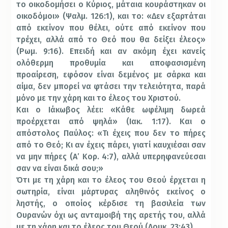
το οικοδομήσει ο Κύριος, μάταια κουράστηκαν οι
οικοδόμοι» (Ψαλμ. 126:1), και το: «Δεν εξαρτάται
από εκείνον που θέλει, ούτε από εκείνον που
τρέχει, αλλά από το Θεό που θα δείξει έλεος»
(Ρωμ. 9:16). Επειδή και αν ακόμη έχει κανείς
ολόθερμη προθυμία και αποφασισμένη
προαίρεση, εφόσον είναι δεμένος με σάρκα και
αίμα, δεν μπορεί να φτάσει την τελειότητα, παρά
μόνο με την χάρη και το έλεος του Χριστού.
Και ο Ιάκωβος λέει: «Κάθε ωφέλιμη δωρεά
προέρχεται από ψηλά» (Ιακ. 1:17). Και ο
απόστολος Παύλος: «Τι έχεις που δεν το πήρες
από το Θεό; Κι αν έχεις πάρει, γιατί καυχιέσαι σαν
να μην πήρες (Α’ Κορ. 4:7), αλλά υπερηφανεύεσαι
σαν να είναι δικά σου;»
Ότι με τη χάρη και το έλεος του Θεού έρχεται η
σωτηρία, είναι μάρτυρας αληθινός εκείνος ο
ληστής, ο οποίος κέρδισε τη βασιλεία των
Ουρανών όχι ως ανταμοιβή της αρετής του, αλλά
με τη χάρη και το έλεος του Θεού (Λουκ. 23:43).