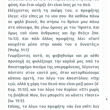
φύση. Και έτσι νόμιζε ότι είναι ίσος με το Θεό.
Ελέγχοντας αυτή τη σκέψη του, ο προφήτης
έλεγε: «Συ είπες με το νου σου· θα καθίσω πάνω
σε ψηλό βουνό, θα στήσω το θρόνο μου πάνω
στα σύννεφα, θα γίνω όμοιος με τον Ύψιστο. Και
όμως εσύ είσαι άνθρωπος και όχι θεός» (Ησ.
14:13). Και πάλι άλλος προφήτης λέει: «Γιατί
καυχιέται μέσα στην κακία του ο δυνατός;»
(Ψαλμ. 51:1)
Γνωρίζοντας αυτά, ας φοβηθούμε και με κάθε
προσοχή ας φυλάξουμε την καρδιά μας από το
θανατηφόρο πνεύμα της υπερηφάνειας, λέγοντας
πάντοτε στον εαυτό μας, όταν κατορθώσουμε
κάποια αρετή, τον λόγο του Αποστόλου: «Όχι
εγώ, αλλά η χάρη του Θεού που είναι μαζί μου» (Α’
Κορ. 15:10), και τον λόγο του Κυρίου: «Ότι χωρίς
τη βοήθειά Μου, δεν μπορείτε να κάνετε τίποτε»
(Ιω. 15:5).
Επίσης, το λόγο του προφήτη: «Αν ένα σπίτι δεν