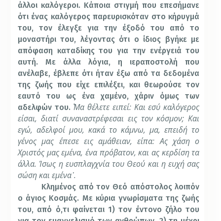
άλλοι καλόγεροι. Κάποια στιγμή που επεσήμανε
ότι ένας καλόγερος παρευρισκόταν στο κήρυγμά
του, τον έλεγξε για την έξοδό του από το
μοναστήρι του, λέγοντας ότι ο ίδιος βγήκε με
απόφαση καταδίκης του για την ενέργειά του
αυτή. Με άλλα λόγια, η ιεραποστολή που
ανέλαβε, έβλεπε ότι ήταν έξω από τα δεδομένα
της ζωής που είχε επιλέξει, και θεωρούσε τον
εαυτό του ως ένα χαμένο, χάριν όμως των
Μα θέλετε ειπεί: Και εσύ καλόγερος
αδελφών του. ῾
είσαι, διατί συναναστρέφεσαι εις τον κόσμον; Και
εγώ, αδελφοί μου, κακά το κάμνω, μα, επειδή το
γένος μας έπεσε εις αμάθειαν, είπα: Ας χάση ο
Χριστός μας εμένα, ένα πρόβατον, και ας κερδίση τα
άλλα. Ίσως η ευσπλαγχνία του Θεού και η ευχή σας
σώση και εμένα᾽.
Κλημένος από τον Θεό απόστολος λοιπόν
ο άγιος Κοσμάς. Με κύρια γνωρίσματα της ζωής
του, από ό,τι φαίνεται 1) τον έντονο ζήλο του
για τον ευαγγελισμό των ανθρώπων, 2) τη μέχρι