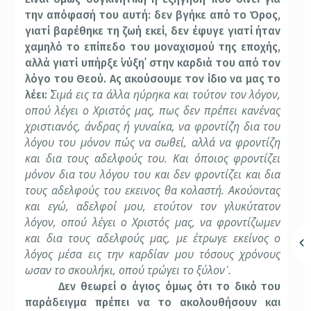
την απόφασή του αυτή: δεν βγήκε από το Όρος,
γιατί βαρέθηκε τη ζωή εκεί, δεν έφυγε γιατί ήταν
χαμηλό το επίπεδο του μοναχισμού της εποχής,
αλλά γιατί υπήρξε ῾νύξη᾽ στην καρδιά του από τον
λόγο του Θεού. Ας ακούσουμε τον ίδιο να μας το
Σιμά εις τα άλλα ηύρηκα και τούτον τον λόγον,
λέει: ῾
οπού λέγει ο Χριστός μας, πως δεν πρέπει κανένας
χριστιανός, άνδρας ή γυναίκα, να φροντίζη δια του
λόγου του μόνον πώς να σωθεί, αλλά να φροντίζη
και δια τους αδελφούς του. Και όποιος φροντίζει
μόνον δια του λόγου του και δεν φροντίζει και δια
τους αδελφούς του εκεινος θα κολαστή. Ακούοντας
και εγώ, αδελφοί μου, ετούτον τον γλυκύτατον
λόγον, οπού λέγει ο Χριστός μας, να φροντίζωμεν
και δια τους αδελφούς μας, με έτρωγε εκείνος ο
λόγος μέσα εις την καρδίαν μου τόσους χρόνους
ωσαν το σκουλήκι, οπού τρώγει το ξύλον᾽.
Δεν θεωρεί ο άγιος όμως ότι το δικό του
παράδειγμα πρέπει να το ακολουθήσουν και