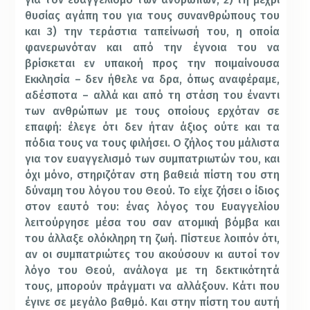
θυσίας αγάπη του για τους συνανθρώπους του
και 3) την τεράστια ταπείνωσή του, η οποία
φανερωνόταν και από την έγνοια του να
βρίσκεται εν υπακοή προς την ποιμαίνουσα
Εκκλησία – δεν ήθελε να δρα, όπως αναφέραμε,
αδέσποτα – αλλά και από τη στάση του έναντι
των ανθρώπων με τους οποίους ερχόταν σε
επαφή: έλεγε ότι δεν ήταν άξιος ούτε και τα
πόδια τους να τους φιλήσει. Ο ζήλος του μάλιστα
για τον ευαγγελισμό των συμπατριωτών του, και
όχι μόνο, στηριζόταν στη βαθειά πίστη του στη
δύναμη του λόγου του Θεού. Το είχε ζήσει ο ίδιος
στον εαυτό του: ένας λόγος του Ευαγγελίου
λειτούργησε μέσα του σαν ατομική βόμβα και
του άλλαξε ολόκληρη τη ζωή. Πίστευε λοιπόν ότι,
αν οι συμπατριώτες του ακούσουν κι αυτοί τον
λόγο του Θεού, ανάλογα με τη δεκτικότητά
τους, μπορούν πράγματι να αλλάξουν. Κάτι που
έγινε σε μεγάλο βαθμό. Και στην πίστη του αυτή