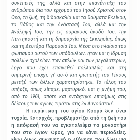
συνέπειές της, αλλά και στην επανένταξη του
ανθρώπου δια του ερχομού του Ιησού Χριστού στον
Θεό, τη ζωή, τη διδασκαλία και τα θαύματα Εκείνου,
το Πάθος και την Ανάστασή Του, αλλά και την
Ανάληψή Του, την εις ουρανούς άνοδό Του, την
Πεντηκοστή και τη δημουργία της Εκκλησίας, όπως
και τη Δευτέρα Παρουσία Του. Μέσα στο πλαίσιο του
φωτισμού αυτού των υπόδουλων, ήταν και η ίδρυση
πολλών σχολείων, των απλών και των μεγαλυτέρων,
έργο που έχει επαινεθεί πολλαπλώς και στη
σημερινή εποχή, γι᾽ αυτό και φωτιστής του Γένους
μεταξύ των άλλων χαρακτηρίστηκε. Το τέλος του
υπήρξε, όπως είπαμε, μαρτυρικό, και η μνήμη του,
από το 1961, οπότε και εντάχτηκε επισήμως στις
δέλτους των αγίων, τιμάται στις 24 Αυγούστου᾽.
Η περίπτωση του αγίου Κοσμά δεν είναι
τυχαία. Καταρχάς, προβληματίζει από τη ζωή του
η απόφασή του να εγκαταλείψει το μοναστήρι
του στο Άγιον Όρος, για να κάνει περιοδείες.
Είναι όμως συγκινητική η εξήγηση που δίνει για