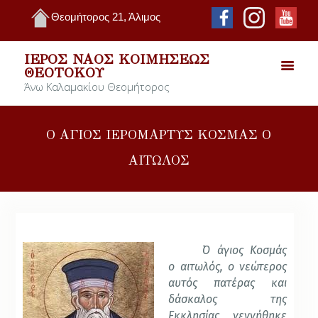
Θεομήτορος 21, Άλιμος
ΙΕΡΌΣ ΝΑΌΣ ΚΟΙΜΉΣΕΩΣ
ΘΕΟΤΌΚΟΥ
Άνω Καλαμακίου Θεομήτορος
Ο ΑΓΙΟΣ ΙΕΡΟΜΑΡΤΥΣ ΚΟΣΜΑΣ Ο
ΑΙΤΩΛΟΣ
῾Ο άγιος Κοσμάς
ο αιτωλός, ο νεώτερος
αυτός πατέρας και
δάσκαλος της
Εκκλησίας, γεννήθηκε