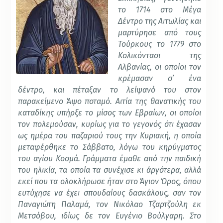
το 1714 στο Μέγα
Δέντρο της Αιτωλίας και
μαρτύρησε από τους
Τούρκους το 1779 στο
Κολικόντασι της
Αλβανίας, οι οποίοι τον
κρέμασαν σ᾽ ένα
δέντρο, και πέταξαν το λείψανό του στον
παρακείμενο Άψο ποταμό. Αιτία της θανατικής του
καταδίκης υπήρξε το μίσος των Εβραίων, οι οποίοι
τον πολεμούσαν, κυρίως για το γεγονός ότι έχασαν
ως ημέρα του παζαριού τους την Κυριακή, η οποία
μεταφέρθηκε το Σάββατο, λόγω του κηρύγματος
του αγίου Κοσμά.
Γράμματα έμαθε από την παιδική
του ηλικία, τα οποία τα συνέχισε κι άργότερα, αλλά
εκεί που τα ολοκλήρωσε ήταν στο Άγιον Όρος, όπου
ευτύχησε να έχει σπουδαίους δασκάλους, σαν τον
Παναγιώτη Παλαμά, τον Νικόλαο Τζαρτζούλη εκ
Μετσόβου, ιδίως δε τον Ευγένιο Βούλγαρη. Στο