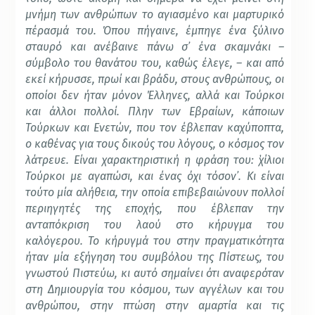
μνήμη των ανθρώπων το αγιασμένο και μαρτυρικό
πέρασμά του. Όπου πήγαινε, έμπηγε ένα ξύλινο
σταυρό και ανέβαινε πάνω σ᾽ ένα σκαμνάκι –
σύμβολο του θανάτου του, καθώς έλεγε, – και από
εκεί κήρυσσε, πρωί και βράδυ, στους ανθρώπους, οι
οποίοι δεν ήταν μόνον Έλληνες, αλλά και
Τούρκοι
και άλλοι πολλοί. Πλην των Εβραίων, κάποιων
Τούρκων και Ενετών, που τον έβλεπαν καχύποπτα,
ο καθένας για τους δικούς του λόγους, ο κόσμος τον
λάτρευε. Είναι χαρακτηριστική η φράση του: ῾χίλιοι
Τούρκοι με αγαπώσι, και ένας όχι τόσον᾽. Κι είναι
τούτο μία αλήθεια, την οποία επιβεβαιώνουν πολλοί
περιηγητές της εποχής, που έβλεπαν την
ανταπόκριση του λαού στο κήρυγμα του
καλόγερου. Το κήρυγμά του στην πραγματικότητα
ήταν μία εξήγηση του συμβόλου της Πίστεως, του
γνωστού Πιστεύω, κι αυτό σημαίνει ότι αναφερόταν
στη Δημιουργία του κόσμου, των αγγέλων και του
ανθρώπου, στην πτώση στην αμαρτία και τις