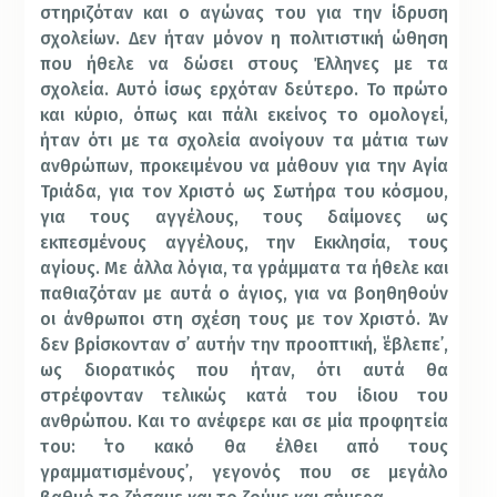
στηριζόταν και ο αγώνας του για την ίδρυση
σχολείων. Δεν ήταν μόνον η πολιτιστική ώθηση
που ήθελε να δώσει στους Έλληνες με τα
σχολεία. Αυτό ίσως ερχόταν δεύτερο. Το πρώτο
και κύριο, όπως και πάλι εκείνος το ομολογεί,
ήταν ότι με τα σχολεία ανοίγουν τα μάτια των
ανθρώπων, προκειμένου να μάθουν για την Αγία
Τριάδα, για τον Χριστό ως Σωτήρα του κόσμου,
για τους αγγέλους, τους δαίμονες ως
εκπεσμένους αγγέλους, την Εκκλησία, τους
αγίους. Με άλλα λόγια, τα γράμματα τα ήθελε και
παθιαζόταν με αυτά ο άγιος, για να βοηθηθούν
οι άνθρωποι στη σχέση τους με τον Χριστό. Άν
δεν βρίσκονταν σ᾽ αυτήν την προοπτική, ῾έβλεπε᾽,
ως διορατικός που ήταν, ότι αυτά θα
στρέφονταν τελικώς κατά του ίδιου του
ανθρώπου. Και το ανέφερε και σε μία προφητεία
του: ῾το κακό θα έλθει από τους
γραμματισμένους᾽, γεγονός που σε μεγάλο