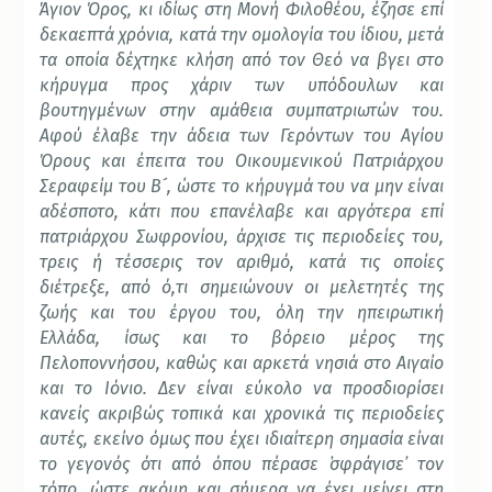
Άγιον Όρος, κι ιδίως στη Μονή Φιλοθέου, έζησε επί
δεκαεπτά χρόνια, κατά την ομολογία του ίδιου, μετά
τα οποία δέχτηκε κλήση από τον Θεό να βγει στο
κήρυγμα προς χάριν των υπόδουλων και
βουτηγμένων στην αμάθεια συμπατριωτών του.
Αφού έλαβε την άδεια των Γερόντων του Αγίου
Όρους και έπειτα του Οικουμενικού Πατριάρχου
Σεραφείμ του Β´, ώστε το κήρυγμά του να μην είναι
αδέσποτο, κάτι που επανέλαβε και αργότερα επί
πατριάρχου Σωφρονίου, άρχισε τις περιοδείες του,
τρεις ή τέσσερις τον αριθμό, κατά τις οποίες
διέτρεξε, από ό,τι σημειώνουν οι μελετητές της
ζωής και του έργου του, όλη την ηπειρωτική
Ελλάδα, ίσως και το βόρειο μέρος της
Πελοποννήσου, καθώς και αρκετά νησιά στο Αιγαίο
και το Ιόνιο. Δεν είναι εύκολο να προσδιορίσει
κανείς ακριβώς τοπικά και χρονικά τις περιοδείες
αυτές, εκείνο όμως που έχει ιδιαίτερη σημασία είναι
το γεγονός ότι από όπου πέρασε ῾σφράγισε᾽ τον
τόπο, ώστε ακόμη και σήμερα να έχει μείνει στη