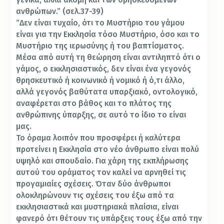
ανθρώπων.” (σελ.37-39)
“Δεν είναι τυχαίο, ότι το Μυστήριο του γάμου
είναι για την Εκκλησία τόσο Μυστήριο, όσο και το
Μυστήριο της ιερωσύνης ή του βαπτίσματος.
Μέσα από αυτή τη θεώρηση είναι αντιληπτό ότι ο
γάμος, ο εκκλησιαστικός, δεν είναι ένα γεγονός
θρησκευτικό ή κοινωνικό ή νομικό ή ό,τι άλλο,
αλλά γεγονός βαθύτατα υπαρξιακό, οντολογικό,
αναφέρεται στο βάθος και το πλάτος της
ανθρώπινης ύπαρξης, σε αυτό το ίδιο το είναι
μας.
Το όραμα λοιπόν που προσφέρει ή καλύτερα
προτείνει η Εκκλησία στο νέο άνθρωπο είναι πολύ
υψηλό και σπουδαίο. Για χάρη της εκπλήρωσης
αυτού του οράματος τον καλεί να αρνηθεί τις
προγαμιαίες σχέσεις. Όταν δύο άνθρωποι
ολοκληρώνουν τις σχέσεις του έξω από τα
εκκλησιαστικά και μυστηριακά πλαίσια, είναι
φανερό ότι θέτουν τις υπάρξεις τους έξω από την