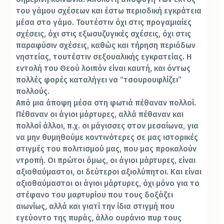
του γάμου σχέσεων και έστω περιοδική εγκράτεια
μέσα στο γάμο. Τουτέστιν όχι στις προγαμιαίες
σχέσεις, όχι στις εξωσυζυγικές σχέσεις, όχι στις
παραφύσιν σχέσεις, καθώς και τήρηση περιόδων
νηστείας, τουτέστιν σεξουαλικής εγκρατείας. Η
εντολή του Θεού λοιπόν είναι καυτή, και όντως
πολλές φορές καταλήγει να “τσουρουφλίζει”
πολλούς.
Από μια άποψη μέσα στη φωτιά πέθαναν πολλοί.
Πέθαναν οι άγιοι μάρτυρες, αλλά πέθαναν και
πολλοί άλλοι, π.χ. οι μάγισσες στον μεσαίωνα, για
να μην θυμηθούμε κοντινότερες σε μας ιστορικές
στιγμές του πολιτισμού μας, που μας προκαλούν
ντροπή. Οι πρώτοι όμως, οι άγιοι μάρτυρες, είναι
αξιοθαύμαστοι, οι δεύτεροι αξιολύπητοι. Και είναι
αξιοθαύμαστοι οι άγιοι μάρτυρες, όχι μόνο για το
στέφανο του μαρτυρίου που τους δοξάζει
αιωνίως, αλλά και γιατί την ίδια στιγμή που
εγεύοντο της πυράς, άλλο ουράνιο πυρ τους