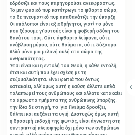
εδρόσιζε και τους παρηγορούσε ανεκφράστως.
Το μεν φυσικό πυρ κατέτρωγε το φθαρτό σώμα,
το δε πνευματικό πυρ απαθανάτιζε την ύπαρξη.
Οι υπόλοιποι είναι αξιοθρήνητοι, γιατί το μόνο
που ξέρουμε γι’αυτούς είναι η φοβερή οδύνη του
θανάτου τους. Ούτε άφθαρτα λείψανα, ούτε
ανάβλυση μύρου, ούτε θαύματα, ούτε δόξασμα.
Αλλά μόνο μια μελανή ουλή στο σώμα της
ανθρωπότητας.
Έτσι είναι και η εντολή του Θεού, η κάθε εντολή,
έτσι και αυτή που έχει σχέση με τη
σεξουαλικότητα. Είναι φωτιά που όντως
κατακαίει, αλλ’όμως αυτή η καύση άλλοτε απλά
ταλαιπωρεί τους ανθρώπους και άλλοτε κατακαίει
τα άρρωστα τμήματα της ανθρώπινης ύπαρξης,
την ίδια δε στιγμή, το ’γιο Πνεύμα δροσίζει,
θάλπει και αυξάνει τα υγιή. Δυστυχώς όμως αυτή
η δροσερή εκδοχή της φωτιάς, είναι άγνωστη στη
συντριπτική πλειοψηφία όχι μόνο των ανθρώπων
γενικά, αλλά ακόμη και των θρησκευόμενων