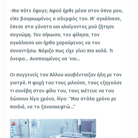
-Μα πότε έφυγε; Αφού ήρθε μέσα στον ύπνο μου,
είπε βουρκωμένος ο αδερφός του. Μ’ αγκάλιασε,
έπεσε στα γόνατα και κλαίγοντας μού ζήτησε
συγνώμη. Τον σήκωσα, τον φίλησα, τον
αγκάλιασα και ήρθα χαρούμενος να τον
συναντήσω. Νόμιζα πως είχε γίνει πια καλά. Τι
όνειρο… Αναπαυμένος να ‘ναι…
Οι συγγενείς του Άλλου κουβέντιαζαν ήδη με τον
γιατρό. Η ψυχή του τους μιλούσε, τους εξηγούσε
τι συνέβη στον φίλο του, τους ικέτευε να του
δώσουν λίγο χρόνο, λίγο: “Μια στάλα χρόνο ρε
παιδιά, να το ξανασκεφτώ…”