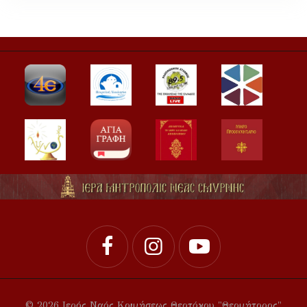
© 2026 Ιερός Ναός Κοιμήσεως Θεοτόκου "Θεομήτορος"