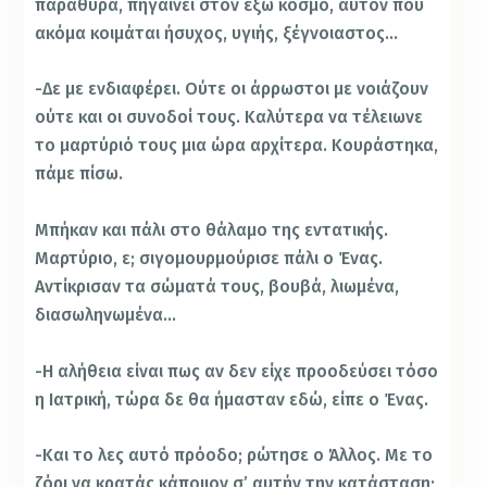
παράθυρα, πηγαίνει στον έξω κόσμο, αυτόν που
ακόμα κοιμάται ήσυχος, υγιής, ξέγνοιαστος…
-Δε με ενδιαφέρει. Ούτε οι άρρωστοι με νοιάζουν
ούτε και οι συνοδοί τους. Καλύτερα να τέλειωνε
το μαρτύριό τους μια ώρα αρχίτερα. Κουράστηκα,
πάμε πίσω.
Μπήκαν και πάλι στο θάλαμο της εντατικής.
Μαρτύριο, ε; σιγομουρμούρισε πάλι ο Ένας.
Αντίκρισαν τα σώματά τους, βουβά, λιωμένα,
διασωληνωμένα…
-Η αλήθεια είναι πως αν δεν είχε προοδεύσει τόσο
η Ιατρική, τώρα δε θα ήμασταν εδώ, είπε ο Ένας.
-Και το λες αυτό πρόοδο; ρώτησε ο Άλλος. Με το
ζόρι να κρατάς κάποιιον σ’ αυτήν την κατάσταση;