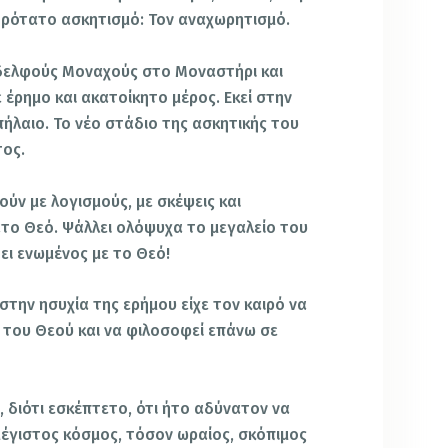
ηρότατο ασκητισμό: Τον αναχωρητισμό.
αδελφούς Μοναχούς στο Μοναστήρι και
 έρημο και ακατοίκητο μέρος. Εκεί στην
ήλαιο. Το νέο στάδιο της ασκητικής του
τος.
λούν με λογισμούς, με σκέψεις και
το Θεό. Ψάλλει ολόψυχα το μεγαλείο του
Ζει ενωμένος με το Θεό!
 στην ησυχία της ερήμου είχε τον καιρό να
του Θεού και να φιλοσοφεί επάνω σε
 διότι εσκέπτετο, ότι ήτο αδύνατον να
μέγιστος κόσμος, τόσον ωραίος, σκόπιμος