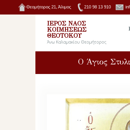
Θεομήτορος 21, Άλιμος
210 98 13 910
in
ΙΕΡΌΣ ΝΑΌΣ
ΚΟΙΜΉΣΕΩΣ
ΘΕΟΤΌΚΟΥ
Άνω Καλαμακίου Θεομήτορος
Ο Άγιος Στυλ