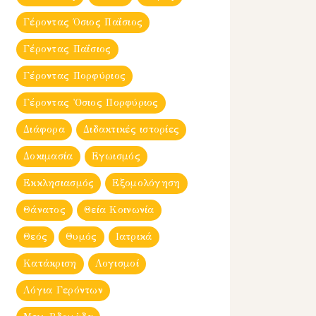
Γέροντας Όσιος Παΐσιος
Γέροντας Παΐσιος
Γέροντας Πορφύριος
Γέροντας Ὀσιος Πορφύριος
Διάφορα
Διδακτικές ιστορίες
Δοκιμασία
Εγωισμός
Εκκλησιασμός
Εξομολόγηση
Θάνατος
Θεία Κοινωνία
Θεός
Θυμός
Ιατρικά
Κατάκριση
Λογισμοί
Λόγια Γερόντων