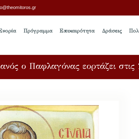
fo@theomitoros.gr
Ενορία
Πρόγραμμα
Επικαιρότητα
Δράσεις
Πολ
ιανός ο Παφλαγόνας εορτάζει στις 