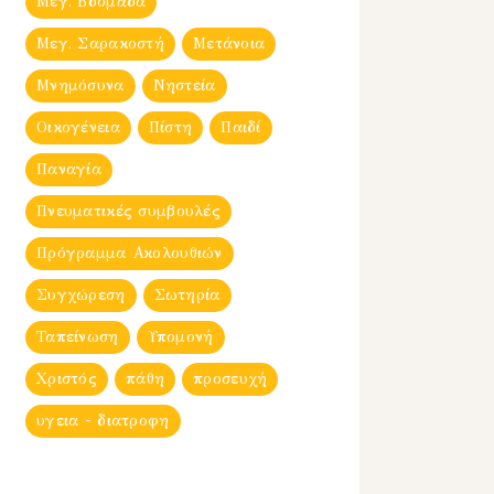
Μεγ. Βδομἀδα
Μεγ. Σαρακοστή
Μετάνοια
Μνημόσυνα
Νηστεία
Οικογένεια
Πίστη
Παιδί
Παναγία
Πνευματικές συμβουλές
Πρόγραμμα Ακολουθιών
Συγχώρεση
Σωτηρία
Ταπείνωση
Υπομονή
Χριστός
πάθη
προσευχή
υγεια - διατροφη