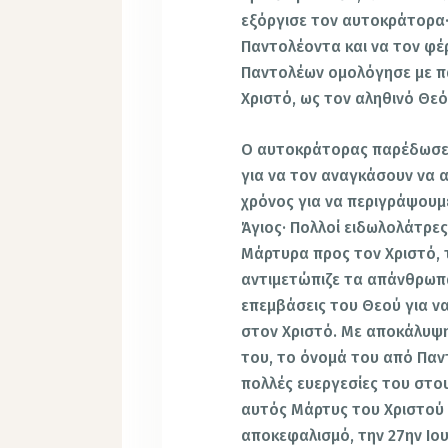
εξόργισε τον αυτοκράτορα·
Παντολέοντα και να τον φέ
Παντολέων ομολόγησε με πα
Χριστό, ως τον αληθινό Θεό
Ο αυτοκράτορας παρέδωσε 
για να τον αναγκάσουν να α
χρόνος για να περιγράψουμ
Άγιος· Πολλοί ειδωλολάτρε
Μάρτυρα προς τον Χριστό, 
αντιμετώπιζε τα απάνθρωπα
επεμβάσεις του Θεού για να
στον Χριστό. Με αποκάλυψη
του, το όνομά του από Παντ
πολλές ευεργεσίες του στο
αυτός Μάρτυς του Χριστού
αποκεφαλισμό, την 27ην Ιου