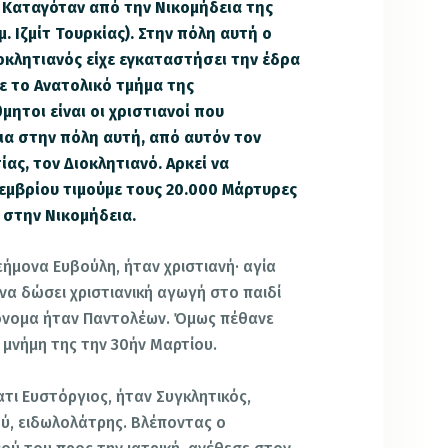
. Καταγόταν από την Νικομήδεια της
μ. Ιζμίτ Τουρκίας). Στην πόλη αυτή ο
κλητιανός είχε εγκαταστήσει την έδρα
ε το Ανατολικό τμήμα της
μητοι είναι οι χριστιανοί που
α στην πόλη αυτή, από αυτόν τον
ας, τον Διοκλητιανό. Αρκεί να
εμβρίου τιμούμε τους 20.000 Μάρτυρες
 στην Νικομήδεια.
ήμονα Ευβούλη, ήταν χριστιανή· αγία
να δώσει χριστιανική αγωγή στο παιδί
 όνομα ήταν Παντολέων. Όμως πέθανε
ν μνήμη της την 30ήν Μαρτίου.
τι Ευστόργιος, ήταν Συγκλητικός,
ύ, ειδωλολάτρης. Βλέποντας ο