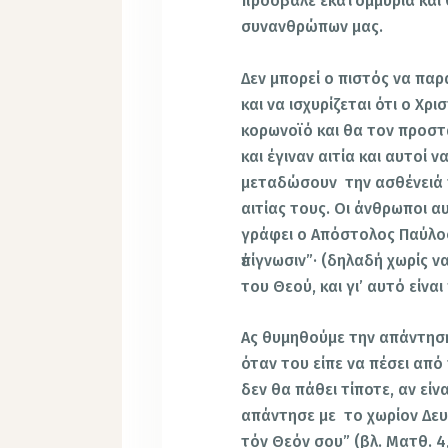
πρόσβαλε εκατομμύρια και
συνανθρώπων μας.
Δεν μπορεί ο πιστός να παρ
και να ισχυρίζεται ότι ο Χρ
κορωνοϊό και θα τον προστ
και έγιναν αιτία και αυτοί
μεταδώσουν την ασθένειά 
αιτίας τους. Οι άνθρωποι α
γράφει ο Απόστολος Παύλος
ἐπίγνωσιν”· (δηλαδή χωρίς
του Θεού, και γι’ αυτό είναι
Ας θυμηθούμε την απάντησ
όταν του είπε να πέσει από
δεν θα πάθει τίποτε, αν είν
απάντησε με το χωρίον Δευτ
τόν Θεόν σου” (βλ. Ματθ. 4,