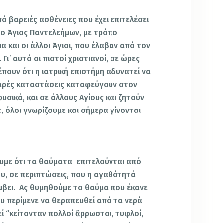
πό βαρειές ασθένειες που έχει επιτελέσει
ί ο Άγιος Παντελεήμων, με τρόπο
 και οι άλλοι Άγιοι, που έλαβαν από τον
Γι ̓ αυτό οι πιστοί χριστιανοί, σε ώρες
έπουν ότι η ιατρική επιστήμη αδυνατεί να
βαρές καταστάσεις καταφεύγουν στον
υσικά, και σε άλλους Αγίους και ζητούν
ε, όλοι γνωρίζουμε και σήμερα γίνονται
ουμε ότι τα θαύματα επιτελούνται από
ου, σε περιπτώσεις, που η αγαθότητά
πέμβει. Ας θυμηθούμε το θαύμα που έκανε
υ περίμενε να θεραπευθεί από τα νερά
ί “κείτονταν πολλοί ἄρρωστοι, τυφλοί,