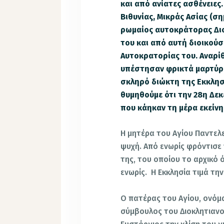
και από ανίατες ασθένειες
Βιθυνίας, Μικράς Ασίας (ση
ρωμαίος αυτοκράτορας Διο
του και από αυτή διοικούσ
Αυτοκρατορίας του. Αναρίθ
υπέστησαν φρικτά μαρτύρι
σκληρό διώκτη της Εκκλησί
θυμηθούμε ότι την 28η Δεκ
που κάηκαν τη μέρα εκείνη
Η μητέρα του Αγίου Παντελε
ψυχή. Από ενωρίς φρόντισε 
της, του οποίου το αρχικό
ενωρίς. Η Εκκλησία τιμά τη
Ο πατέρας του Αγίου, ονόμα
σύμβουλος του Διοκλητιανο