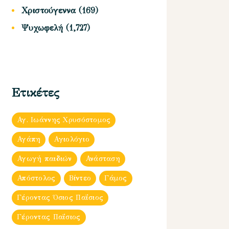
Χριστούγεννα
(169)
Ψυχωφελή
(1,727)
Ετικέτες
Αγ. Ιωάννης Χρυσόστομος
Αγάπη
Αγιολόγιο
Αγωγή παιδιών
Ανάσταση
Απόστολος
Βίντεο
Γάμος
Γέροντας Όσιος Παΐσιος
Γέροντας Παΐσιος