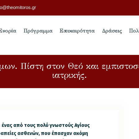
fo@theomitoros.gr
Ενορία
Πρόγραμμα
Επικαιρότητα
Δράσεις
Πολ
μων. Πίστη στον Θεό και εμπιστοσύ
ιατρικής.
ι ένας από τους πολύ γνωστούς Αγίους
εραπείες ασθενών, που έπασχαν ακόμη