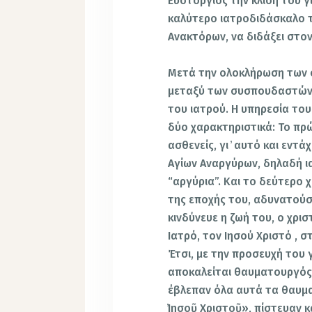
Ευστόργιος την κλίση του γ
καλύτερο ιατροδιδάσκαλο 
Ανακτόρων, να διδάξει στον
Μετά την ολοκλήρωση των σ
μεταξύ των συσπουδαστών τ
του ιατρού. Η υπηρεσία του
δύο χαρακτηριστικά: Το πρ
ασθενείς, γι ̓ αυτό και εν
Αγίων Αναργύρων, δηλαδή ι
“αργύρια”. Και το δεύτερο 
της εποχής του, αδυνατούσ
κινδύνευε η ζωή του, ο χρ
Ιατρό, τον Ιησού Χριστό , σ
Έτσι, με την προσευχή του 
αποκαλείται θαυματουργός.
έβλεπαν όλα αυτά τα θαυμα
̓Ιησοῦ Χριστοῦ», πίστευαν κ