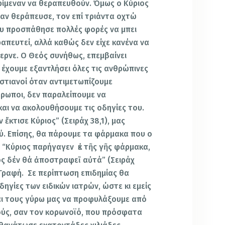
ρίμεναν να θεραπευθούν. Όμως ο Κύριος
αν θεράπευσε, τον επί τριάντα οχτώ
υ προσπάθησε πολλές φορές να μπει
απευτεί, αλλά καθώς δεν είχε κανένα να
ερνε. Ο Θεός συνήθως, επεμβαίνει
 έχουμε εξαντλήσει όλες τις ανθρώπινες
ριστιανοί όταν αντιμετωπίζουμε
θρωποι, δεν παραλείπουμε να
αι να ακολουθήσουμε τις οδηγίες του.
 ἔκτισε Κύριος” (Σειράχ 38,1), μας
ύ. Επίσης, θα πάρουμε τα φάρμακα που ο
ι “Κύριος παρήγαγεν ἐκ τῆς γῆς φάρμακα,
ς δέν θά ἀποστραφεῖ αὐτά” (Σειράχ
α Γραφή. Σε περίπτωση επιδημίας θα
ηγίες των ειδικών ιατρών, ώστε κι εμείς
αι τους γύρω μας να προφυλάξουμε από
ούς, σαν τον κορωνοϊό, που πρόσφατα