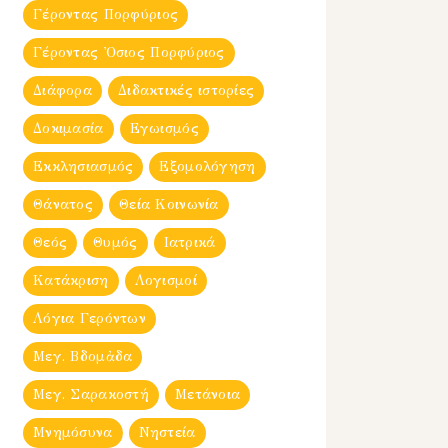
Γέροντας Πορφύριος
Γέροντας Ὀσιος Πορφύριος
Διάφορα
Διδακτικές ιστορίες
Δοκιμασία
Εγωισμός
Εκκλησιασμός
Εξομολόγηση
Θάνατος
Θεία Κοινωνία
Θεός
Θυμός
Ιατρικά
Κατάκριση
Λογισμοί
Λόγια Γερόντων
Μεγ. Βδομἀδα
Μεγ. Σαρακοστή
Μετάνοια
Μνημόσυνα
Νηστεία