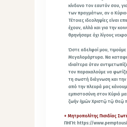
κίνδυνο τον εαυτόν σου, για
των πραγμάτων, αν ο Κύριο
Τέτοιες ιδεοληψίες είναι επ
έχουν, αλλά και για την κο
θρηνήσαμε όχι λίγους νεκρο
Ώστε αδελφοί μου, τιμούμε
Μεγαλομάρτυρα. Να καταφε
ιδιαίτερα όταν αντιμετωπίζ
τον παρακαλούμε να φωτίζε
τη σωστή διάγνωση και την
από την πλευρά μας κάνουμ
εμπιστοσύνη στον Κύριό μα
ζωήν ἡμῶν Χριστῷ τῷ Θεῷ 
+ Μητροπολίτης Πισιδίας Σωτ
ΠΗΓΗ: https://www.pemptousi