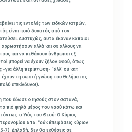
 θανάτωσε εκατοντάδες χιλιάδες
αβαίνει τις εντολές των ειδικών ιατρών,
ιστός είναι ποιό δυνατός από τον
ατεύσει. Δυστυχώς, αυτά έκαναν κάποιοι
 να αρρωστήσουν αλλά και σε άλλους να
τους και να πεθάνουν άνθρωποι εξ
υτοί μπορεί να έχουν ζήλον Θεού, όπως
 -για άλλη περίπτωση- “ἀλλ’ οὐ κατ’
 να έχουν τη σωστή γνώση του θελήματος
 πολύ επικίνδυνοι).
η που έδωσε ο Ιησούς στον σατανά,
 το πιό ψηλό μέρος του ναού κάτω και
αι όντως ο Υιός του Θεού: Ο Κύριος
ερονομίου 6,16: “οὐκ ἐκπειράσεις Κύριον
5-7). Δηλαδή, δεν θα εκθέσεις σε