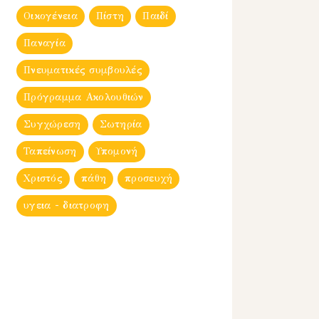
Οικογένεια
Πίστη
Παιδί
Παναγία
Πνευματικές συμβουλές
Πρόγραμμα Ακολουθιών
Συγχώρεση
Σωτηρία
Ταπείνωση
Υπομονή
Χριστός
πάθη
προσευχή
υγεια - διατροφη