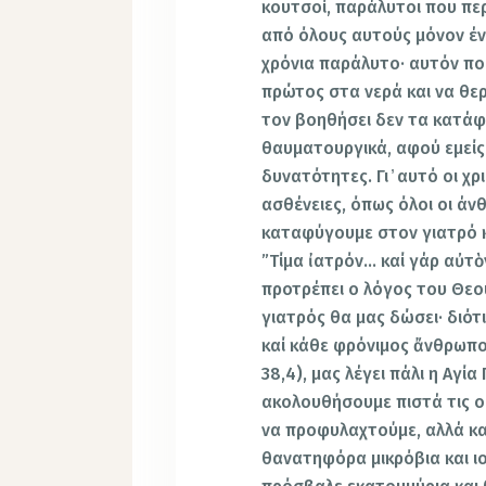
κουτσοί, παράλυτοι που πε
από όλους αυτούς μόνον έν
χρόνια παράλυτο· αυτόν πο
πρώτος στα νερά και να θερ
τον βοηθήσει δεν τα κατάφ
θαυματουργικά, αφού εμείς
δυνατότητες. Γι ̓ αυτό οι χ
ασθένειες, όπως όλοι οι άν
καταφύγουμε στον γιατρό κ
”Τίμα ἰατρόν… καί γάρ αὐτὸν
προτρέπει ο λόγος του Θεο
γιατρός θα μας δώσει· διότ
καί κάθε φρόνιμος ἄνθρωπο
38,4), μας λέγει πάλι η Αγί
ακολουθήσουμε πιστά τις οδ
να προφυλαχτούμε, αλλά κ
θανατηφόρα μικρόβια και ι