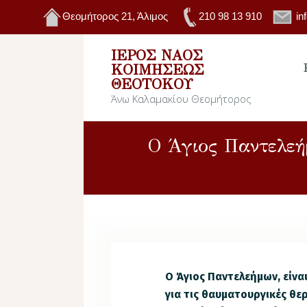
Θεομήτορος 21, Άλιμος
210 98 13 910
in
ΙΕΡΌΣ ΝΑΌΣ
ΚΟΙΜΉΣΕΩΣ
ΘΕΟΤΌΚΟΥ
Άνω Καλαμακίου Θεομήτορος
Ο Άγιος Παντελεή
Ο Άγιος Παντελεήμων, είνα
για τις θαυματουργικές θ