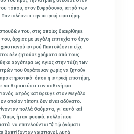
ιού του προς την ιατρική, ανέθεσε στον
του τόπου, στον Ευφρόσυνο, ιατρό των
 Παντολέοντα την ιατρική επιστήμη.
πουδών του, στις οποίες διακρίθηκε
ου, άρχισε με μεγάλη επιτυχία το έργο
 χριστιανού ιατρού Παντολέοντα είχε
ώτο: δέν ζητούσε χρήματα από τους
τάχθηκε αργότερα ως Άγιος στην τάξη των
ατρών που θεράπευαν χωρίς να ζητούν
χαρακτηριστικό· όπου η ιατρική επιστήμη,
ε να θεραπεύσει τον ασθενή και
ιστιανός ιατρός κατέφευγε στον Μεγάλο
τον οποίον τίποτε δεν είναι αδύνατο.
γίνονταν πολλά θαύματα, γι’ αυτό καί
 Όπως ήταν φυσικό, πολλοί που
στά να επιτελούνται “ἐν τῷ ὀνόματι
αι βαπτίζονταν χριστιανοί. Αυτό