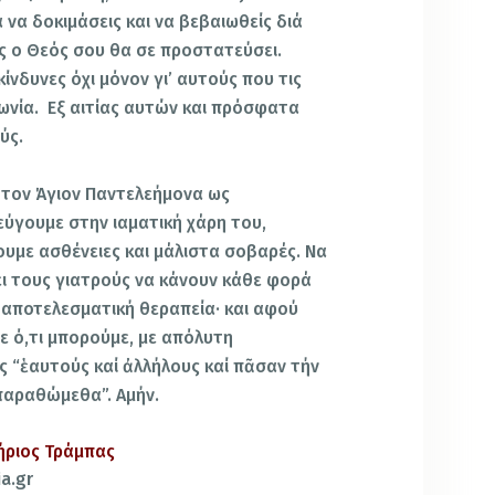
 να δοκιμάσεις και να βεβαιωθείς διά
ς ο Θεός σου θα σε προστατεύσει.
ικίνδυνες όχι μόνον γι’ αυτούς που τις
ινωνία. Εξ αιτίας αυτών και πρόσφατα
ύς.
 τον Άγιον Παντελεήμονα ως
ύγουμε στην ιαματική χάρη του,
ουμε ασθένειες και μάλιστα σοβαρές. Να
ι τους γιατρούς να κάνουν κάθε φορά
 αποτελεσματική θεραπεία· και αφού
ε ό,τι μπορούμε, με απόλυτη
ς “ἑαυτούς καί ἀλλήλους καί πᾶσαν τήν
παραθώμεθα”. Αμήν.
ήριος Τράμπας
a.gr