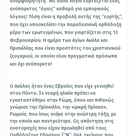
αναμφισβήτητη.
Με απλά λόγια εορτάζεται ένας
ανύπαρκτος “άγιος” καθαρά για εμπορικούς
λόγους!
Τόση είναι η προβολή αυτής της “εορτής”,
που έχει υποσκελίσει την παραδοσιακή ορθόδοξη
μέρα των ερωτευμένων, που γιορτάζεται στις 13
Φεβρουαρίου.
Η ημέρα των Αγίων Ακύλα και
Πρισκίλλης που είναι προστάτες του χριστιανικού
ζευγαριού, οι οποίοι είναι πραγματικά πρόσωπα
και όχι ανύπαρκτα!
Ο Ακύλας ήταν ένας Εβραίος που είχε γεννηθεί
στον Πόντο. Σε νεαρή ηλικία πρέπει να
εγκαταστάθηκε στην Ρώμη, όπου και πιθανώς
γνώρισε την Πρίσκιλλα, την «μικρή Πρίσκα»,
Ρωμαία, που ίσως ανήκε στην ανώτερη τάξη, με
την οποία και παντρεύτηκε. Ως απάντηση στις
αναταραχές που είχαν προκληθεί από τους
Ορθόδοξους Εβραίους [“Ν”: δηλ. εκείνους που