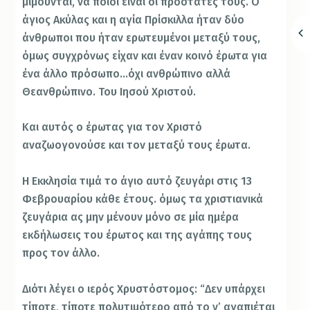
μιμούνται, να ποιοι είναι οι προστάτες τους. Ο
άγιος Ακύλας και η αγία Πρίσκιλλα ήταν δύο
άνθρωποι που ήταν ερωτευμένοι μεταξύ τους,
όμως συγχρόνως είχαν και έναν κοινό έρωτα για
ένα άλλο πρόσωπο…όχι ανθρώπινο αλλά
Θεανθρώπινο. Του Ιησού Χριστού.
Και αυτός ο έρωτας για τον Χριστό
αναζωογονούσε και τον μεταξύ τους έρωτα.
Η Εκκλησία τιμά το άγιο αυτό ζευγάρι στις 13
Φεβρουαρίου κάθε έτους. όμως τα χριστιανικά
ζευγάρια ας μην μένουν μόνο σε μία ημέρα
εκδήλωσεις του έρωτος και της αγάπης τους
προς τον άλλο.
Διότι λέγει ο ιερός Χρυστόστομος: “Δεν υπάρχει
τίποτε, τίποτε πολυτιμότερο από το ν’ αγαπιέται