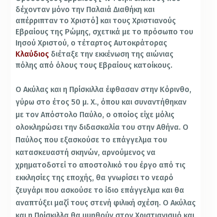
δέχονταν μόνο την Παλαιά Διαθήκη και
απέρριπταν το Χριστό] και τους Χριστιανούς
Εβραίους της Ρώμης, σχετικά με το πρόσωπο του
Ιησού Χριστού, ο τέταρτος Αυτοκράτορας
Κλαύδιος
διέταξε την εκκένωση της αιώνιας
πόλης από όλους τους Εβραίους κατοίκους.
Ο Ακύλας και η Πρίσκιλλα έφθασαν στην Κόρινθο,
γύρω στο έτος 50 μ. Χ., όπου και συναντήθηκαν
με τον Απόστολο Παύλο, ο οποίος είχε μόλις
ολοκληρώσει την διδασκαλία του στην Αθήνα. Ο
Παύλος που εξασκούσε το επάγγελμα του
κατασκευαστή σκηνών, αρνούμενος να
χρηματοδοτεί το αποστολικό του έργο από τις
εκκλησίες της εποχής, θα γνωρίσει το νεαρό
ζευγάρι που ασκούσε το ίδιο επάγγελμα και θα
αναπτύξει μαζί τους στενή φιλική σχέση. Ο Ακύλας
και η Πρίσκιλλα θα μυηθούν στον Χριστιανισμό και