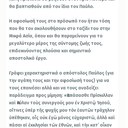
θα βαπτισθούν από τον ίδιο τον Παύλο.
Η αφοσίωσή τους στο πρόσωπό του ήταν τόση
που θα τον ακολουθήσουν στο ταξίδι του στην
Μικρά Ασία, όπου και θα παραμείνουν για το
μεγαλύτερο μέρος της σύντομης ζωής τους,
επιδεικνύοντας πλούσιο και σημαντικό
αποστολικό έργο.
Γράφει χαρακτηριστικά ο απόστολος Παύλος (για
την αγάπη τους και την αφοσίωσή τους) για να
τους επαινέσει αλλά και να τους αναδείξει
παράδειγμα προς μίμηση: «Ἀσπάσασθε Πρίσκιλλαν
καὶ Ἀκύλαν τοὺς συνεργούς μου ἐν Χριστῷ Ἰησοῦ,
οἵτινες ὑπὲρ τῆς ψυχῆς μου τὸν ἑαυτῶν τράχηλον
ὑπέθηκαν, οἷς οὐκ ἐγὼ μόνος εὐχαριστῶ, ἀλλὰ καὶ
πᾶσαι αἱ ἐκκλησίαι τῶν ἐθνῶν, καὶ τὴν κατ᾿ οἶκον