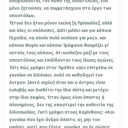
αποβάλλοντας τον πόθο της πολυτέλειας, ένα
μόνο ζητούσαν, να συμμετάσχουν στο έργο των
αποστόλων.
Τέτοια δεν ήταν μόνον εκείνη [η Πρίσκιλλα], αλλά
και όλες οι υπόλοιπες. Διότι μιλάει και για κάποια
Περσίδα, «η οποία πολύ κοπίασε για μας», και
κάποια Μαρία και κάποια Τρύφαινα θαυμάζει γι’
αυτούς τους κόπους, ότι κοπίαζαν μαζί με τους
αποστόλους και επιδίδονταν τους ίδιους αγώνες.
Τότε πώς γράφει στον Τιμόθεο «Δεν επιτρέπω σε
γυναίκα να διδάσκει, ουδέ να καθοδηγεί τον
άντρα»; (Αυτό ισχύει) όταν και ο άντρας είναι
ευλαβής και διαθέτει την ίδια πίστη και μετέχει
στην ίδια σοφίας. Όταν όμως είναι άπιστος ή
πλανημένος, δεν της αποστερεί την αυθεντία της
διδασκαλίας. Γιατί γράφει στους Κορίνθιους: «Και
γυναίκα που έχει άνδρα άπιστο, ας μην τον
αφήσει, γιατί, που ξέρεις, γυναίκα, αν δε σώσεις