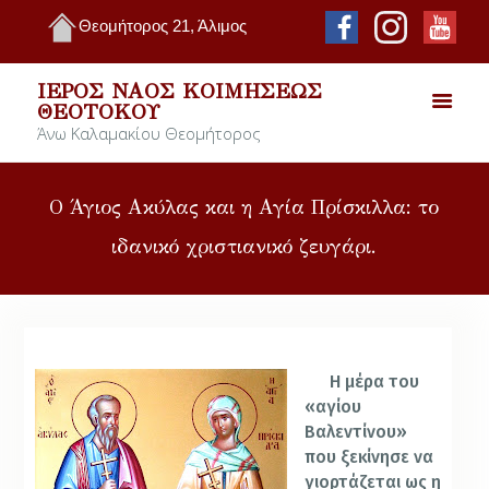
Θεομήτορος 21, Άλιμος
ΙΕΡΌΣ ΝΑΌΣ ΚΟΙΜΉΣΕΩΣ
ΘΕΟΤΌΚΟΥ
Άνω Καλαμακίου Θεομήτορος
Ο Άγιος Ακύλας και η Αγία Πρίσκιλλα: το
ιδανικό χριστιανικό ζευγάρι.
Η μέρα του
«αγίου
Βαλεντίνου»
που ξεκίνησε να
γιορτάζεται ως η