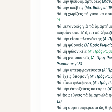
Νά μήν ψευδομαρτυρεῖς
(Ματθ
Νά μήν κλέβεις
(Ματθαῖος ιε’ 19
Νά μή χωρίζεις τή γυναίκα σο
9)
Νά μετανοεῖς γιά τά ἁμαρτή
πλησίον σου ἀπ’ ὅ,τι τοῦ ἀνήκει
(
Νά μήν εἶσαι πλεονέκτης
(Α’ Π
Νά μή φθονεῖς
(Α’ Πρός Ρωμαίο
Νά μή φιλονικεῖς
(Α’ Πρός Ρωμα
Νά μή μνησικακεῖς
(
Α’
Πρός Ρωμ
Ρωμαίους γ’ 8)
Νά μήν ὑπερηφανεύεσαι
(Α’ Π
Νά ἔχεις ὑπομονή
(Α’ Πρός Ρωμ
Νά εἶσαι φιλόξενος
(Α’ Πρός Ρ
Νά μήν ἐκτοξεύεις κατάρες
(Α
Νά ἀποφεύγεις τά ἁμαρτωλά φ
13)
Νά μή συμπεριφέρεσαι ὡς θηλ