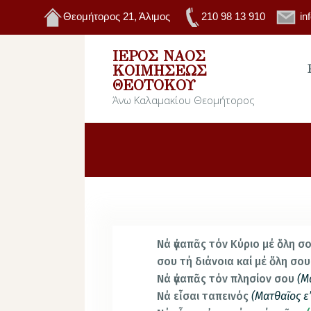
Θεομήτορος 21, Άλιμος
210 98 13 910
in
ΙΕΡΌΣ ΝΑΌΣ
ΚΟΙΜΉΣΕΩΣ
ΘΕΟΤΌΚΟΥ
Άνω Καλαμακίου Θεομήτορος
Νά ἀγαπᾶς τόν Κύριο μέ ὅλη σο
σου τή διάνοια καί μέ ὅλη σο
Νά ἀγαπᾶς τόν πλησίον σου
(Μ
Νά εἶσαι ταπεινός
(Ματθαῖος ε’