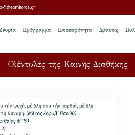
fo@theomitoros.gr
Ενορία
Πρόγραμμα
Επικαιρότητα
Δράσεις
Πολ
Οἱ ἐντολές τῆς Καινῆς Διαθήκης
υ τήν ψυχή, μέ ὅλη σου τήν καρδιά, μέ ὅλη
υ τή δύναμη.
(Μᾶρκος Κεφ.ιβ’ Παρ.30)
ατθαῖος ιθ’ 19)
 3)