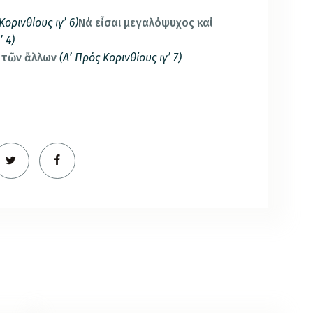
Κορινθίους ιγ’ 6)
Νά εἶσαι μεγαλόψυχος καί
’ 4)
 τῶν ἄλλων
(Α’ Πρός Κορινθίους ιγ’ 7)