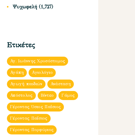
Ψυχωφελή
(1,727)
Ετικέτες
Αγ. Ιωάννης Χρυσόστομος
Αγάπη
Αγιολόγιο
Αγωγή παιδιών
Ανάσταση
Απόστολος
Βίντεο
Γάμος
Γέροντας Όσιος Παΐσιος
Γέροντας Παΐσιος
Γέροντας Πορφύριος