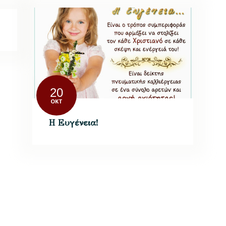
20
ΟΚΤ
Η Ευγένεια!