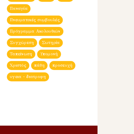
Παναγία
Πνευματικές συμβουλές
Πρόγραμμα Ακολουθιών
Συγχώρεση
Σωτηρία
Ταπείνωση
Υπομονή
Χριστός
πάθη
προσευχή
υγεια - διατροφη