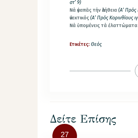
στ’ 9)
Νά ἀγαπᾶς τήν ἀλήθεια
(Α’ Πρός 
ἀνεκτικός
(Α’ Πρός Κορινθίους ιγ
Νά ὑπομένεις τά ἐλαττώματα
Ετικέτες:
Θεός
Δείτε Επίσης
27