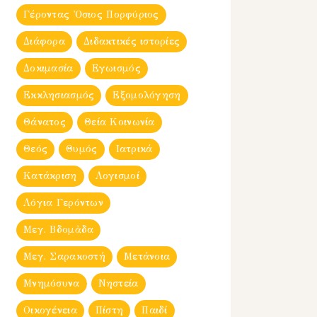
Γέροντας Ὀσιος Πορφύριος
Διάφορα
Διδακτικές ιστορίες
Δοκιμασία
Εγωισμός
Εκκλησιασμός
Εξομολόγηση
Θάνατος
Θεία Κοινωνία
Θεός
Θυμός
Ιατρικά
Κατάκριση
Λογισμοί
Λόγια Γερόντων
Μεγ. Βδομἀδα
Μεγ. Σαρακοστή
Μετάνοια
Μνημόσυνα
Νηστεία
Οικογένεια
Πίστη
Παιδί