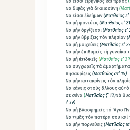
Νά εἶσαι εἰρηνικός καί πρᾶος
(
Νά διψᾶς γιά δικαιοσύνη
(Ματθ
Νά εἶσαι ἐλεήμων
(Ματθαῖος ε’ 
Νά μή φονεύεις
(Ματθαῖος ε’ 21
Νά μήν ὀργίζεσαι
(Ματθαῖος ε’ 
Νά μήν ὑβρίζεις τόν πλησίον
(
Νά μή μοιχεύεις
(Ματθαῖος ε’ 2
Νά μήν ἐπιθυμεῖς τή γυναίκα 
Νά μή ἀντιδικεῖς
(
Ματθαῖος ε’ 39
Νά συγχωρεῖς τά ἁμαρτήματα
θησαυρίζεις
(Ματθαῖος στ’ 19)
Νά μήν κατακρίνεις τόν πλησί
Νά κάνεις στούς ἄλλους αὐτό ἀ
σέ σένα
(
Ματθαῖος ζ’ 12)
Νά θυσ
ι’ 39)
Νά μή βλασφημεῖς τό Ἅγιο Π
Νά τιμᾶς τόν πατέρα σου καί
Νά μήν πορνεύεις
(Ματθαῖος ιε’