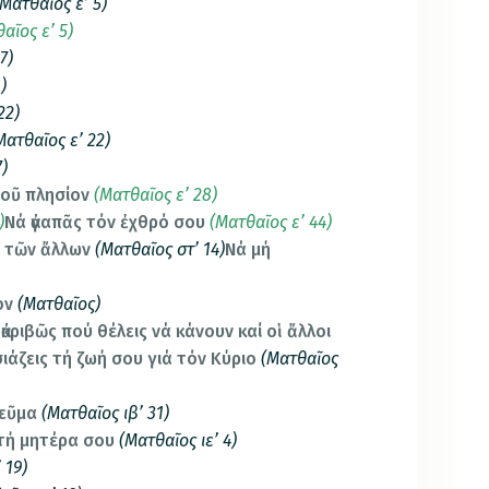
Ματθαῖος ε’ 5)
αῖος ε’ 5)
7)
)
22)
Ματθαῖος ε’ 22)
7)
τοῦ πλησίον
(Ματθαῖος ε’ 28)
)
Νά ἀγαπᾶς τόν ἐχθρό σου
(Ματθαῖος ε’ 44)
 τῶν ἄλλων
(Ματθαῖος στ’ 14)
Νά μή
ον
(Ματθαῖος)
κριβῶς πού θέλεις νά κάνουν καί οἱ ἄλλοι
ιάζεις τή ζωή σου γιά τόν Κύριο
(Ματθαῖος
νεῦμα
(Ματθαῖος ιβ’ 31)
 τή μητέρα σου
(Ματθαῖος ιε’ 4)
 19)