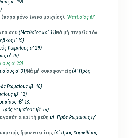
αῖος ιε’ 19)
)
υ (παρά μόνο ἕνεκα μοιχείας).
(Ματθαῖος ιθ’
ματά σου
(
Ματθαῖος κα’
31)
Νά μή στερεῖς τόν
Μᾶρκος ι’ 19)
ρός Ρωμαίους α’ 29)
υς α’ 29)
ίους α’ 29)
αίους α’ 31)
Νά μή συκοφαντεῖς
(Α’ Πρός
ρός Ρωμαίους ιβ’ 16)
αίους ιβ’ 12)
ωμαίους ιβ’ 13)
’ Πρός Ρωμαίους ιβ’ 14)
αγοπότια καί τή μέθη
(Α’ Πρός Ρωμαίους ιγ’
υπρεπής ἤ ἀρσενοκοίτης
(Α’ Πρός Κορινθίους