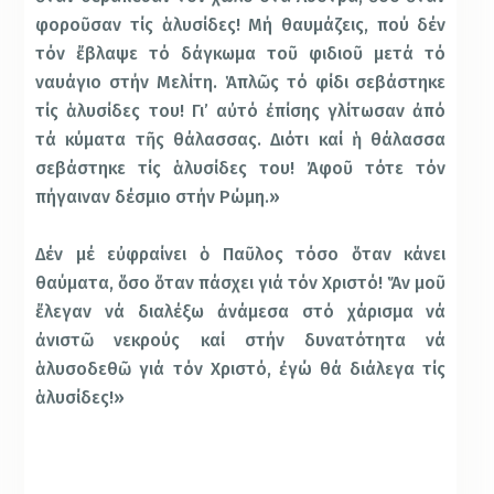
φοροῦσαν τίς ἁλυσίδες! Μή θαυμάζεις, πού δέν
τόν ἔβλαψε τό δάγκωμα τοῦ φιδιοῦ μετά τό
ναυάγιο στήν Μελίτη. Ἁπλῶς τό φίδι σεβάστηκε
τίς ἁλυσίδες του! Γι’ αὐτό ἐπίσης γλίτωσαν ἀπό
τά κύματα τῆς θάλασσας. Διότι καί ἡ θάλασσα
σεβάστηκε τίς ἁλυσίδες του! Ἀφοῦ τότε τόν
πήγαιναν δέσμιο στήν Ρώμη.»
Δέν μέ εὐφραίνει ὁ Παῦλος τόσο ὅταν κάνει
θαύματα, ὅσο ὅταν πάσχει γιά τόν Χριστό! Ἅν μοῦ
ἔλεγαν νά διαλέξω ἀνάμεσα στό χάρισμα νά
ἀνιστῶ νεκρούς καί στήν δυνατότητα νά
ἁλυσοδεθῶ γιά τόν Χριστό, ἐγώ θά διάλεγα τίς
ἁλυσίδες!»