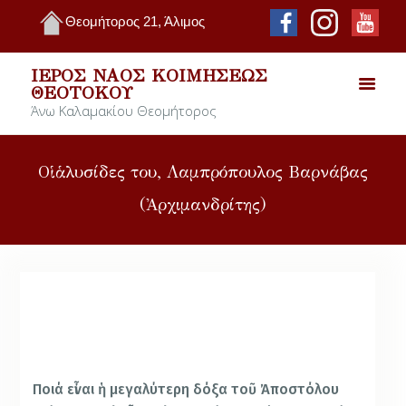
Θεομήτορος 21, Άλιμος
ΙΕΡΌΣ ΝΑΌΣ ΚΟΙΜΉΣΕΩΣ
ΘΕΟΤΌΚΟΥ
Άνω Καλαμακίου Θεομήτορος
Οἱ ἁλυσίδες του, Λαμπρόπουλος Βαρνάβας
(Ἀρχιμανδρίτης)
Ποιά εἶναι ἡ μεγαλύτερη δόξα τοῦ Ἀποστόλου