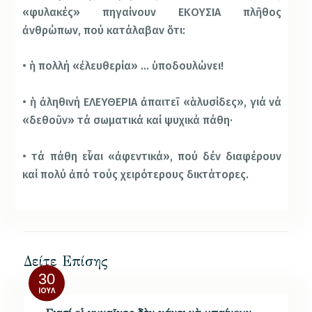
«φυλακές» πηγαίνουν ΕΚΟΥΣΙΑ πλῆθος
ἀνθρώπων, πού κατάλαβαν ὅτι:
• ἡ πολλή «ἐλευθερία» … ὑποδουλώνει!
• ἡ ἀληθινή ΕΛΕΥΘΕΡΙΑ ἀπαιτεῖ «ἁλυσίδες», γιά νά
«δεθοῦν» τά σωματικά καί ψυχικά πάθη·
• τά πάθη εἶναι «ἀφεντικά», πού δέν διαφέρουν
καί πολύ ἀπό τούς χειρότερους δικτάτορες.
Δείτε Επίσης
30
ΙΟΎΛ