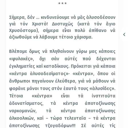
* * *
Σήμερα, δέν … κινδυνεύουμε νά μᾶς ἁλυσοδέσουν
γιά τόν Χριστό! Δυστυχῶς (κατά τόν ἅγιο
Χρυσόστομο), σήμερα εἶναι πολύ ἀπίθανο νά
ἀξιωθοῦμε νά λάβουμε τέτοιο χάρισμα.
Βλέπομε ὅμως νά πληθαίνουν γύρω μας κάποιες
«φυλακές», ὄχι σάν αὐτές πού δέχονται
ἐγκληματίες καί καταδίκους. Πρόκειται γιά κάποια
«κέντρα ἁλυσοδεσίματος»· «κέντρα», ὅπου οἱ
ἄνθρωποι πηγαίνουν ἐλεύθερα, γιά νά μάθουν νά
φορᾶνε μόνοι τους στόν ἑαυτό τους «ἁλυσίδες».
Τέτοια «κέντρα» εἶναι τά ἰνστιτοῦτα
ἀδυνατίσματος, τά κέντρα ἀποτοξίνωσης
ναρκομανῶν, τά κέντρα ἀποτοξίνωσης
ἀλκοολικῶν, καί – τώρα τελευταῖα – τά κέντρα
ἀποτοξίνωσης τζογαδόρων!!! Σέ αὐτές τίς