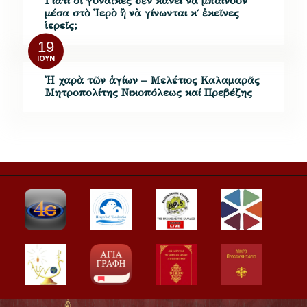
Γιατί οἱ γυναῖκες δὲν κάνει νὰ μπαίνουν
μέσα στὸ Ἱερὸ ἢ νὰ γίνωνται κ΄ ἐκεῖνες
ἱερεῖς;
19
ΙΟΎΝ
Ἡ χαρὰ τῶν ἁγίων – Μελέτιος Καλαμαρᾶς
Μητροπολίτης Νικοπόλεως καί Πρεβέζης