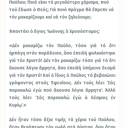
Παύλου; Ποιό εἶναι τό μεγαλύτερο χάρισμα, πού
τοῦ ἔδωσε ὁ Θεός; Γιά ποιό πρᾶγμα θά ἔπρεπε νά
τόν μακαρίζουμε καί νά τόν ζηλεύουμε;
Ἀπαντάει ὁ ἅγιος Ἰωάννης ὁ Χρυσόστομος:
«Δέν μακαρίζω τόν Παῦλο, τόσο γιά τό ὅτι
ἡρπάγη στόν παράδεισο, ὅσο ἐπειδή φυλακίστηκε
γιά τόν Χριστό! Δέν τόν μακαρίζω τόσο γιά τό ὅτι
ἄκουσε λόγια ἄρρητα, ὅσο ἐπειδή ὑπέμεινε δεσμά
γιά τόν Χριστό! Καί ὁ ἴδιος ὁ Παῦλος τό βεβαιώνει
γράφοντας στούς Ἐφεσίους. Δέν τούς λέει: ‘Σᾶς
παρακαλῶ ἐγώ πού ἄκουσα λόγια ἄρρητα’. Ἀλλά
τούς λέει: ‘Σᾶς παρακαλῶ ἐγώ ὁ δέσμιος ἐν
Κυρίῳ’.»
Δέν ἦταν τόσο ἄξια τιμῆς τά χέρια τοῦ Παύλου,
ὅταν θεράπευαν τόν χωλό στά Λύστρα, ὅσο ὅταν