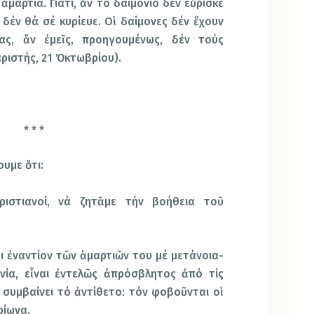
μαρτία. Γιατί, ἄν τό δαιμόνιο δέν εὕρισκε
 δέν θά σέ κυρίευε. Οἱ δαίμονες δέν ἔχουν
ας, ἄν ἐμεῖς, προηγουμένως, δέν τούς
ριστής, 21 Ὀκτωβρίου).
* * *
υμε ὅτι:
χριστιανοί, νά ζητᾶμε τήν βοήθεια τοῦ
ται ἐναντίον τῶν ἁμαρτιῶν του μέ μετάνοια-
νία, εἶναι ἐντελῶς ἀπρόσβλητος ἀπό τίς
α συμβαίνει τό ἀντίθετο: τόν φοβοῦνται οἱ
ρίωνα.