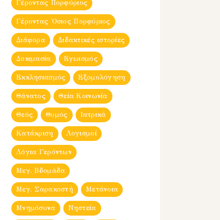
Γέροντας Πορφύριος
Γέροντας Ὀσιος Πορφύριος
Διάφορα
Διδακτικές ιστορίες
Δοκιμασία
Εγωισμός
Εκκλησιασμός
Εξομολόγηση
Θάνατος
Θεία Κοινωνία
Θεός
Θυμός
Ιατρικά
Κατάκριση
Λογισμοί
Λόγια Γερόντων
Μεγ. Βδομἀδα
Μεγ. Σαρακοστή
Μετάνοια
Μνημόσυνα
Νηστεία