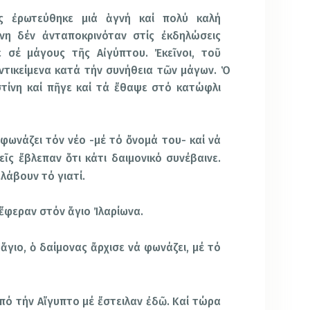
ς ἐρωτεύθηκε μιά ἁγνή καί πολύ καλή
ίνη δέν ἀνταποκρινόταν στίς ἐκδηλώσεις
 σέ μάγους τῆς Αἰγύπτου. Ἐκεῖνοι, τοῦ
ικείμενα κατά τήν συνήθεια τῶν μάγων. Ὁ
τίνη καί πῆγε καί τά ἔθαψε στό κατώφλι
 φωνάζει τόν νέο -μέ τό ὄνομά του- καί νά
νεῖς ἔβλεπαν ὅτι κάτι δαιμονικό συνέβαινε.
λάβουν τό γιατί.
 ἔφεραν στόν ἅγιο Ἰλαρίωνα.
ἅγιο, ὁ δαίμονας ἄρχισε νά φωνάζει, μέ τό
Ἀπό τήν Αἴγυπτο μέ ἔστειλαν ἐδῶ. Καί τώρα