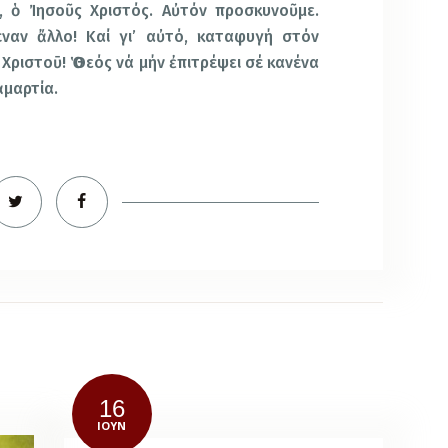
ς, ὁ Ἰησοῦς Χριστός. Αὐτόν προσκυνοῦμε.
έναν ἄλλο! Καί γι’ αὐτό, καταφυγή στόν
Χριστοῡ! Ὁ Θεός νά μήν ἐπιτρέψει σέ κανένα
ἁμαρτία.
16
ΙΟΎΝ