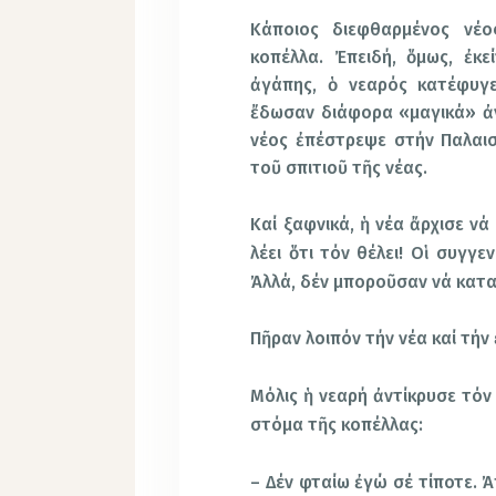
Κάποιος διεφθαρμένος νέο
κοπέλλα. Ἐπειδή, ὅμως, ἐκε
ἀγάπης, ὁ νεαρός κατέφυγε
ἔδωσαν διάφορα «μαγικά» ἀντ
νέος ἐπέστρεψε στήν Παλαισ
τοῦ σπιτιοῦ τῆς νέας.
Καί ξαφνικά, ἡ νέα ἄρχισε νά
λέει ὅτι τόν θέλει! Οἱ συγγε
Ἀλλά, δέν μποροῦσαν νά κατα
Πῆραν λοιπόν τήν νέα καί τήν
Μόλις ἡ νεαρή ἀντίκρυσε τόν 
στόμα τῆς κοπέλλας:
– Δέν φταίω ἐγώ σέ τίποτε. 