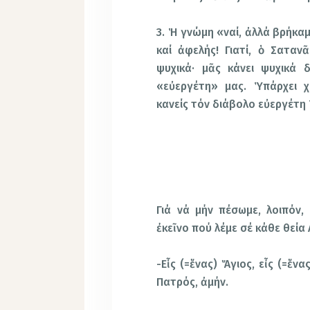
3. Ἡ γνώμη «ναί, ἀλλά βρήκα
καί ἀφελής! Γιατί, ὁ Σαταν
ψυχικά· μᾶς κάνει ψυχικά 
«εὐεργέτη» μας. Ὑπάρχει χ
κανείς τόν διάβολο εὐεργέτη 
Γιά νά μήν πέσωμε, λοιπόν,
ἐκεῖνο πού λέμε σέ κάθε θεία 
-Εἷς (=ἕνας) Ἅγιος, εἶς (=ἕν
Πατρός, ἀμήν.