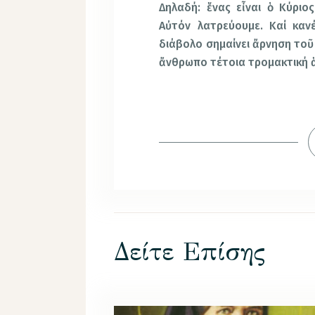
Δηλαδή: ἕνας εἶναι ὁ Κύριο
Αὐτόν λατρεύουμε. Καί καν
διάβολο σημαίνει ἄρνηση τοῦ 
ἄνθρωπο τέτοια τρομακτική 
Δείτε Επίσης