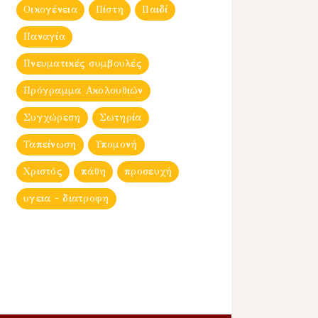
Οικογένεια
Πίστη
Παιδί
Παναγία
Πνευματικές συμβουλές
Πρόγραμμα Ακολουθιών
Συγχώρεση
Σωτηρία
Ταπείνωση
Υπομονή
Χριστός
πάθη
προσευχή
υγεια - διατροφη