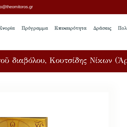
fo@theomitoros.gr
Ενορία
Πρόγραμμα
Επικαιρότητα
Δράσεις
Πολ
τοῦ διαβόλου, Κουτσίδης Νίκων (Ἀρ