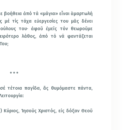
με βοήθεια ἀπό τά «μάγια» εἶναι ἁμαρτωλή
ᾶς μέ τίς τάχα εὐεργεσίες του μᾶς δένει
δούλους του· ἀφοῦ ἐμεῖς τόν θεωροῦμε
ειρότερο λάθος, ἀπό τό νά φαντάζεται
Του;
* * *
 σέ τέτοια παγίδα, ἄς θυμόμαστε πάντα,
Λειτουργία:
ας) Κύριος, Ἰησοῦς Χριστός, εἰς δόξαν Θεοῦ