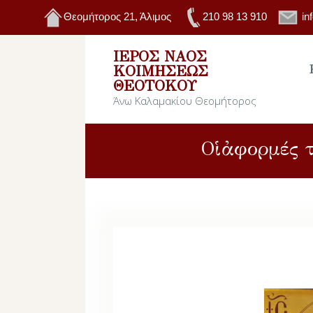
Θεομήτορος 21, Άλιμος
210 98 13 910
in
ΙΕΡΌΣ ΝΑΌΣ
ΚΟΙΜΉΣΕΩΣ
ΘΕΟΤΌΚΟΥ
Άνω Καλαμακίου Θεομήτορος
Οἱ ἀφορμές 