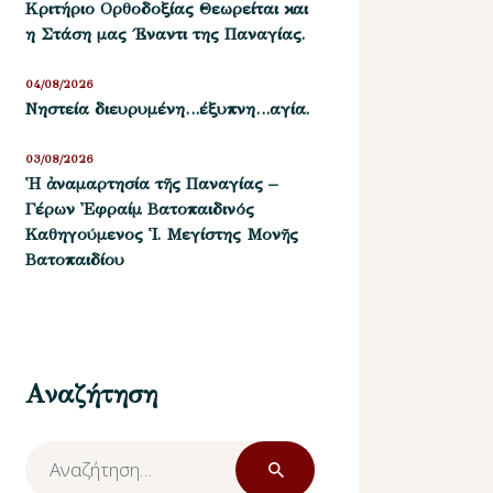
Kριτήριο Oρθοδοξίας Θεωρείται και
η Στάση μας ΄Εναντι της Παναγίας.
04/08/2026
Νηστεία διευρυμένη…έξυπνη…αγία.
03/08/2026
Ἡ ἀναμαρτησία τῆς Παναγίας –
Γέρων Ἐφραίμ Βατοπαιδινός
Καθηγούμενος Ἱ. Μεγίστης Μονῆς
Βατοπαιδίου
Αναζήτηση
Αναζήτηση
για: