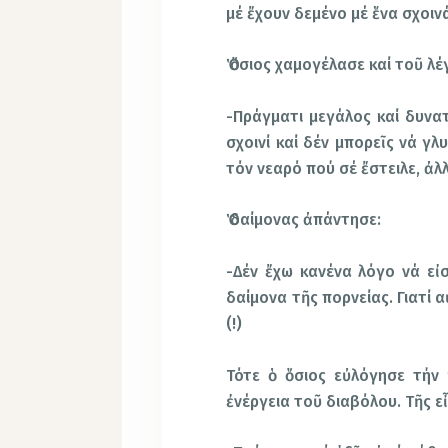
μέ ἔχουν δεμένο μέ ἕνα σχοιν
Ὁ ὅσιος χαμογέλασε καί τοῦ λέγ
-Πράγματι μεγάλος καί δυνατ
σχοινί καί δέν μπορεῖς νά γλ
τόν νεαρό πού σέ ἔστειλε, ἀλ
Ὁ δαίμονας ἀπάντησε:
-Δέν ἔχω κανένα λόγο νά εἰσ
δαίμονα τῆς πορνείας. Γιατί 
(!)
Τότε ὁ ὅσιος εὐλόγησε τήν
ἐνέργεια τοῦ διαβόλου. Τῆς ε