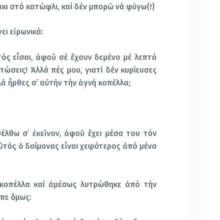
άκι στό κατώφλι, καί δέν μπορῶ νά φύγω(!)
ει εἰρωνικά:
ός εἶσαι, ἀφοῦ σέ ἔχουν δεμένο μέ λεπτό
υτώσεις! Ἀλλά πές μου, γιατί δέν κυρίευσες
λά ἦρθες σ᾿ αὐτήν τήν ἁγνή κοπέλλα;
έλθω σ᾿ ἐκεῖνον, ἀφοῦ ἔχει μέσα του τόν
αὐτός ὁ δαίμονας εἶναι χειρότερος ἀπό μένα
 κοπέλλα καί ἀμέσως λυτρώθηκε ἀπό τήν
ἶπε ὅμως: