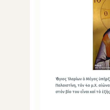
Ὁ ἅγιος Ἰλαρίων ὁ Μέγας ὑπῆ
Παλαιστίνη, τόν 4ο μ.Χ. αἰώ
στόν βίο του εἶναι καί τό ἑξῆς