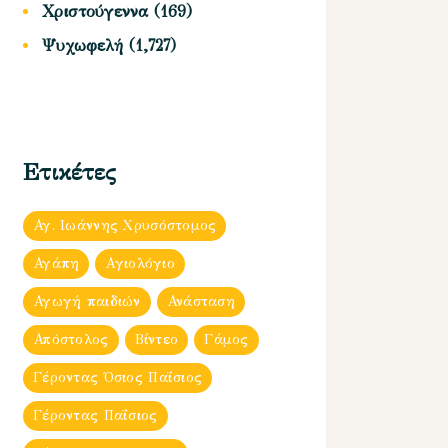
Χριστούγεννα
(169)
Ψυχωφελή
(1,727)
Ετικέτες
Αγ. Ιωάννης Χρυσόστομος
Αγάπη
Αγιολόγιο
Αγωγή παιδιών
Ανάσταση
Απόστολος
Βίντεο
Γάμος
Γέροντας Όσιος Παΐσιος
Γέροντας Παΐσιος