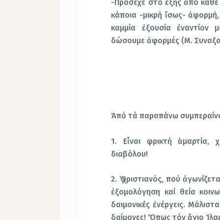
-Πρόσεχε στό ἑξῆς ἀπό κάθε ἁ
κάποια -μικρή ἴσως- ἀφορμή,
καμμία ἐξουσία ἐναντίον μ
δώσουμε ἀφορμές (Μ. Συναξα
Ἀπό τά παραπάνω συμπεραίνο
1. Εἶναι φρικτή ἁμαρτία, 
διαβόλου!
2. Ὁ χριστιανός, πού ἀγωνίζε
ἐξομολόγηση καί θεία κοινω
δαιμονικές ἐνέργεις. Μάλιστ
δαίμονες! Ὅπως τόν ἅγιο Ἰλα