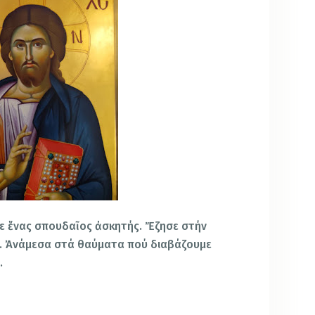
ρξε ἕνας σπουδαῖος ἀσκητής. Ἔζησε στήν
να. Ἀνάμεσα στά θαύματα πού διαβάζουμε
.