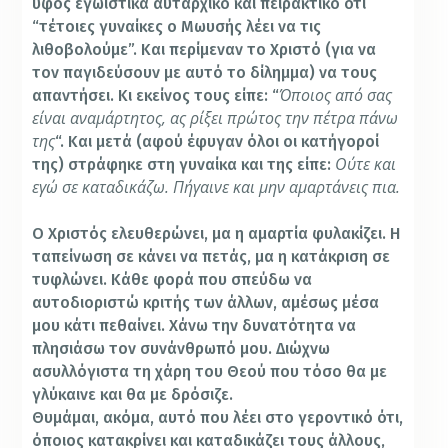
ύφος εγωιστικά αυταρχικό και πειρακτικό ότι
“τέτοιες γυναίκες ο Μωυσής λέει να τις
λιθοβολούμε”. Και περίμεναν το Χριστό (για να
τον παγιδεύσουν με αυτό το δίλημμα) να τους
Όποιος από σας
απαντήσει. Κι εκείνος τους είπε: “
είναι αναμάρτητος, ας ρίξει πρώτος την πέτρα πάνω
της
“. Και μετά (αφού έφυγαν όλοι οι κατήγοροί
Ούτε και
της) στράφηκε στη γυναίκα και της είπε:
εγώ σε καταδικάζω. Πήγαινε και μην αμαρτάνεις πια.
Ο Χριστός ελευθερώνει, μα η αμαρτία φυλακίζει. Η
ταπείνωση σε κάνει να πετάς, μα η κατάκριση σε
τυφλώνει. Κάθε φορά που σπεύδω να
αυτοδιοριστώ κριτής των άλλων, αμέσως μέσα
μου κάτι πεθαίνει. Χάνω την δυνατότητα να
πλησιάσω τον συνάνθρωπό μου. Διώχνω
ασυλλόγιστα τη χάρη του Θεού που τόσο θα με
γλύκαινε και θα με δρόσιζε.
Θυμάμαι, ακόμα, αυτό που λέει στο γεροντικό ότι,
όποιος κατακρίνει και καταδικάζει τους άλλους,