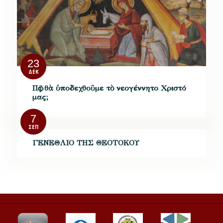
23
ΔΕΚ
Πῶς θὰ ὑποδεχθοῦμε τὸ νεογέννητο Χριστό
μας;
7
ΣΕΠ
ΓΕΝΕΘΛΙΟ ΤΗΣ ΘΕΟΤΟΚΟΥ