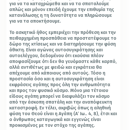
για να τα καταχρώμεθα και να τα σπαταλούμε
απλώς και μόνον επειδή έχουμε την επιθυμία της
κατανάλωσης η τη δυνατότητα να πληρώσουμε
για να τα αποκτήσουμε.
Το ασκητικό ήθος εμπεριέχει την πρόθεση και την
πειθαρχημένη προσπάθεια να προστατέψουμε το
δώρο της κτίσεως και να διατηρήσουμε την φύση
άθικτη. Είναι αγώνας αυτοσυγκράτησης και
αυτοελέγχου, δεδομένου ότι εκούσια πλέον
αποφασίζουμε ότι δεν θα γευόμαστε κάθε καρπό,
αλλά αντιθέτως με φειδώ και εγκράτεια θα
απέχουμε από κάποιους από αυτούς. Τόσο η
προστασία όσο και η αυτοσυγκράτηση είναι
εκφράσεις αγάπης προς όλη την ανθρωπότητα
και προς τον φυσικό κόσμο. Μόνο μια τέτοιου
είδους αγάπη μπορεί να διαφυλάξει τον κόσμο
από την άσκοπη σπατάλη και την αναπόφευκτη
καταστροφή. Εν τέλει, ακριβώς όπως η αληθινή
φύση του Θεού είναι η Αγάπη (Α’ Ιω.. 4, 8), έτσι και
ο άνθρωπος καταγωγικά και εγγενώς είναι
προικισμένος με τον στόχο της αγάπης.