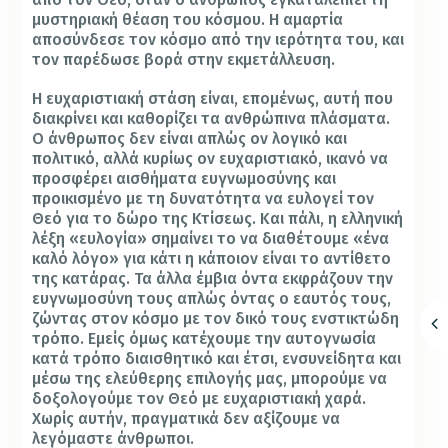
μυστηριακή θέαση του κόσμου. Η αμαρτία
αποσύνδεσε τον κόσμο από την ιερότητα του, και
τον παρέδωσε βορά στην εκμετάλλευση.
Η ευχαριστιακή στάση είναι, επομένως, αυτή που
διακρίνει και καθορίζει τα ανθρώπινα πλάσματα.
Ο άνθρωπος δεν είναι απλώς ον λογικό και
πολιτικό, αλλά κυρίως ον ευχαριστιακό, ικανό να
προσφέρει αισθήματα ευγνωμοσύνης και
προικισμένο με τη δυνατότητα να ευλογεί τον
Θεό για το δώρο της Κτίσεως. Και πάλι, η ελληνική
λέξη «ευλογία» σημαίνει το να διαθέτουμε «ένα
καλό λόγο» για κάτι η κάποιον είναι το αντίθετο
της κατάρας. Τα άλλα έμβια όντα εκφράζουν την
ευγνωμοσύνη τους απλώς όντας ο εαυτός τους,
ζώντας στον κόσμο με τον δικό τους ενστικτώδη
τρόπο. Εμείς όμως κατέχουμε την αυτογνωσία
κατά τρόπο διαισθητικό και έτσι, ενσυνείδητα και
μέσω της ελεύθερης επιλογής μας, μπορούμε να
δοξολογούμε τον Θεό με ευχαριστιακή χαρά.
Χωρίς αυτήν, πραγματικά δεν αξίζουμε να
λεγόμαστε άνθρωποι.