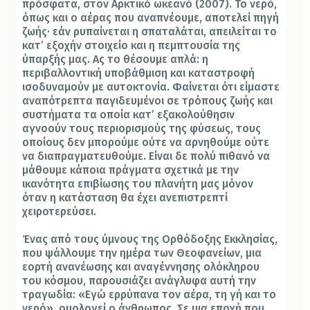
πρόσφατα, στον Αρκτικό ωκεανό (2007). Το νερό,
όπως και ο αέρας που αναπνέουμε, αποτελεί πηγή
ζωής· εάν ρυπαίνεται η σπαταλάται, απειλείται το
κατ’ εξοχήν στοιχείο και η πεμπτουσία της
ύπαρξής μας. Ας το θέσουμε απλά: η
περιβαλλοντική υποβάθμιση και καταστροφή
ισοδυναμούν με αυτοκτονία. Φαίνεται ότι είμαστε
αναπότρεπτα παγιδευμένοι σε τρόπους ζωής και
συστήματα τα οποία κατ’ εξακολούθησιν
αγνοούν τους περιορισμούς της φύσεως, τους
οποίους δεν μπορούμε ούτε να αρνηθούμε ούτε
να διαπραγματευθούμε. Είναι δε πολύ πιθανό να
μάθουμε κάποια πράγματα σχετικά με την
ικανότητα επιβίωσης του πλανήτη μας μόνον
όταν η κατάσταση θα έχει ανεπιστρεπτί
χειροτερεύσει.
Ένας από τους ύμνους της Ορθόδοξης Εκκλησίας,
που ψάλλουμε την ημέρα των Θεοφανείων, μια
εορτή ανανέωσης και αναγέννησης ολόκληρου
του κόσμου, παρουσιάζει ανάγλυφα αυτή την
τραγωδία: «Εγώ ερρύπανα τον αέρα, τη γή και το
νερό», ομολογεί ο άνθρωπος. Σε μια εποχή που