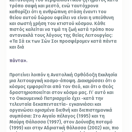
τρόπο σαφή και μεστό, ενώ ταυτόχρονα
καθορίζει ότι η ανθρώπινη στάση έναντι του
θείου αυτού δώρου οφείλει να είναι η υπεύθυνη
και σωστή χρήση του κτιστού κόσμου. Κάθε
πιστός καλείται να τιμά τη ζωή κατά τρόπο που
αντανακλά τους λόγους της θείας Λειτουργίας:
«Τα Σά εκ των Σών Σοι προσφέρομεν κατά πάντα
και διά
πάντα».
Προτείνει λοιπόν η Ανατολική Ορθόδοξη Εκκλησία
μια λειτουργική κοσμο-άποψη. Διακηρύσσει ότι ο
κόσμος εμφορείται από τον Θεό, και ότι ο Θεός
δραστηριοποιείται στον κόσμο μας. Γι’ αυτό και
το Οικουμενικό Πατριαρχείο έχει -κατά την
τελευταία δεκαπενταετία- εγκαινιάσει και
οργανώσει ορισμένα διεθνή και διεπιστημονικά
συμπόσια: Στο Αιγαίο πέλαγος (1995) και τη
Μαύρη Θάλασσα (1997), στον Δούναβη ποταμό
(1999) και στην Αδριατική θάλασσα (2002) και, πιο