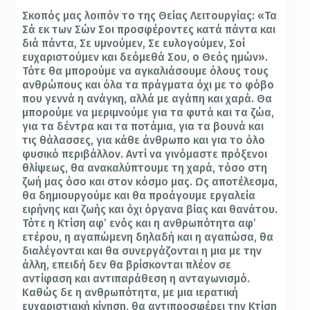
Σκοπός μας λοιπόν το της Θείας Λειτουργίας: «Τα
Σά εκ των Σών Σοι προσφέροντες κατά πάντα και
διά πάντα, Σε υμνούμεν, Σε ευλογούμεν, Σοί
ευχαριστούμεν και δεόμεθά Σου, ο Θεός ημών».
Τότε θα μπορούμε να αγκαλιάσουμε όλους τους
ανθρώπους και όλα τα πράγματα όχι με το φόβο
που γεννά η ανάγκη, αλλά με αγάπη και χαρά. Θα
μπορούμε να μεριμνούμε για τα φυτά και τα ζώα,
για τα δέντρα και τα ποτάμια, για τα βουνά και
τις θάλασσες, για κάθε άνθρωπο και για το όλο
φυσικό περιβάλλον. Αντί να γινόμαστε πρόξενοι
θλίψεως, θα ανακαλύπτουμε τη χαρά, τόσο στη
ζωή μας όσο και στον κόσμο μας. Ως αποτέλεσμα,
θα δημιουργούμε και θα προάγουμε εργαλεία
ειρήνης και ζωής και όχι όργανα βίας και θανάτου.
Τότε η Κτίση αφ’ ενός και η ανθρωπότητα αφ’
ετέρου, η αγαπώμενη δηλαδή και η αγαπώσα, θα
διαλέγονται και θα συνεργάζονται η μια με την
άλλη, επειδή δεν θα βρίσκονται πλέον σε
αντίφαση και αντιπαράθεση η ανταγωνισμό.
Καθώς δε η ανθρωπότητα, με μια ιερατική
ευχαριστιακή κίνηση, θα αντιπροσφέρει την Κτίση