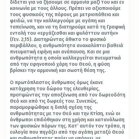
δίδεται για να ζήσουμε σε αρμονία μαζί του και εν
κοινωνία με τους άλλους. Πρέπει να αξιοποιούμε
τους φυσικούς της πόρους με μετριοπάθεια και
φειδώ, να την καλλιεργούμε με αγάπη και
ταπείνωση, και να τη διατηρούμε κατά τη Γραφική
εντολή του «εργάζεσθαι και φυλάττειν αυτήν»
(Γεν. 2,15). Διατηρώντας άθικτο το φυσικό
περιβάλλον, η ανθρωπότητα ανακαλύπτει βαθειά
πνευματική ειρήνη και ανάπαυση. Και σε μια
ανθρωπότητα η οποία καλλιεργείται πνευματικά
από την ειρηνοποιό χάρη του Θεού, η φύση
βρίσκει την αρμονική και σωστή θέση της.
Ο πρωτόπλαστος άνθρωπος όμως έκανε
κατάχρηση του δώρου της ελευθερίας,
προτιμώντας την αποξένωση από τον δωρεοδότη
Θεό και από τις δωρεές του. Συνεπώς,
παραμορφώθηκε η διπλή σχέση της
ανθρωπότητας με τον Θεό και την Κτίση, ενώ οι
άνθρωποι επιδόθηκαν στη χρήση και κατανάλωση
των φυσικών πόρων της. Κατ’ αυτόν τον τρόπο, η
ευλογία που πηγάζει από την αγάπη μεταξύ Θεού
και ανθρωπότητας παύει να υπάρχει, με