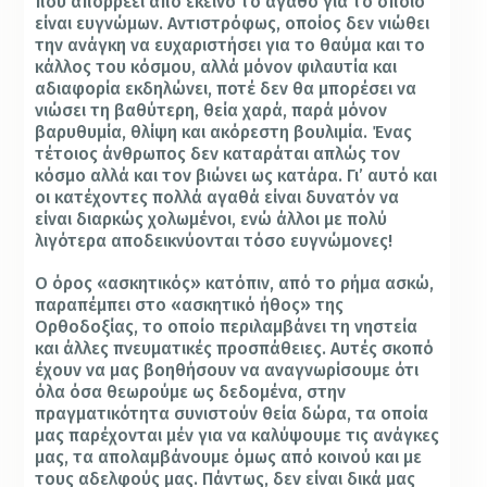
που απορρέει από εκείνο το αγαθό για το οποίο
είναι ευγνώμων. Αντιστρόφως, οποίος δεν νιώθει
την ανάγκη να ευχαριστήσει για το θαύμα και το
κάλλος του κόσμου, αλλά μόνον φιλαυτία και
αδιαφορία εκδηλώνει, ποτέ δεν θα μπορέσει να
νιώσει τη βαθύτερη, θεία χαρά, παρά μόνον
βαρυθυμία, θλίψη και ακόρεστη βουλιμία. Ένας
τέτοιος άνθρωπος δεν καταράται απλώς τον
κόσμο αλλά και τον βιώνει ως κατάρα. Γι’ αυτό και
οι κατέχοντες πολλά αγαθά είναι δυνατόν να
είναι διαρκώς χολωμένοι, ενώ άλλοι με πολύ
λιγότερα αποδεικνύονται τόσο ευγνώμονες!
Ο όρος «ασκητικός» κατόπιν, από το ρήμα ασκώ,
παραπέμπει στο «ασκητικό ήθος» της
Ορθοδοξίας, το οποίο περιλαμβάνει τη νηστεία
και άλλες πνευματικές προσπάθειες. Αυτές σκοπό
έχουν να μας βοηθήσουν να αναγνωρίσουμε ότι
όλα όσα θεωρούμε ως δεδομένα, στην
πραγματικότητα συνιστούν θεία δώρα, τα οποία
μας παρέχονται μέν για να καλύψουμε τις ανάγκες
μας, τα απολαμβάνουμε όμως από κοινού και με
τους αδελφούς μας. Πάντως, δεν είναι δικά μας