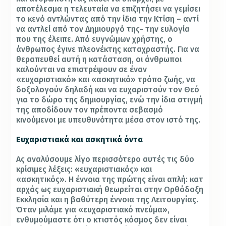
αποτέλεσμα η τελευταία να επιζητήσει να γεμίσει
το κενό αντλώντας από την ίδια την Κτίση – αντί
να αντλεί από τον Δημιουργό της- την ευλογία
που της έλειπε. Από ευγνώμων χρήστης, ο
άνθρωπος έγινε πλεονέκτης καταχραστής. Για να
θεραπευθεί αυτή η κατάσταση, οι άνθρωποι
καλούνται να επιστρέψουν σε έναν
«ευχαριστιακό» και «ασκητικό» τρόπο ζωής, να
δοξολογούν δηλαδή και να ευχαριστούν τον Θεό
για το δώρο της δημιουργίας, ενώ την ίδια στιγμή
της αποδίδουν τον πρέποντα σεβασμό
κινούμενοι με υπευθυνότητα μέσα στον ιστό της.
Ευχαριστιακά και ασκητικά όντα
Ας αναλύσουμε λίγο περισσότερο αυτές τις δύο
κρίσιμες λέξεις: «ευχαριστιακός» και
«ασκητικός». Η έννοια της πρώτης είναι απλή: κατ
αρχάς ως ευχαριστιακή θεωρείται στην Ορθόδοξη
Εκκλησία και η βαθύτερη έννοια της Λειτουργίας.
Όταν μιλάμε για «ευχαριστιακό πνεύμα»,
ενθυμούμαστε ότι ο κτιστός κόσμος δεν είναι