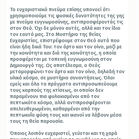
Το ευχαριστιακό πνεύμα επίσης υπονοεί ότι
χρησιμοποιούμε τις φυσικές δυνατότητες της γης
με πνεύμα ευγνωμοσύνης, αντιπροσφέροντάς τις
στον Θεό. Όχι δε μόνον αυτές, αλλά και τον ίδιο
τον εαυτό μας. Στο Μυστήριο της θείας
Ευχαριστίας, επιστρέφουμε στον Θεό αυτά που
είναι ήδη δικά Του: τον άρτο και τον οίνο, μαζί με
την κοινότητα και διά της κοινότητος, η οποία
προσφέρεται με ταπεινή ευγνωμοσύνη στον
Δημιουργό της. Ως αποτέλεσμα, ο Θεός
μεταμορφώνει τον άρτο και τον οίνο, δηλαδή τον
υλικό κόσμο, σε μυστήριο συναντήσεως. Όλοι
εμείς και όλα τα πράγματα αντιπροσωπεύουμε
τους καρπούς της κτίσεως, οι οποίοι δεν
παραμένουν πια φυλακισμένοι από τον
πεπτωκότα κόσμο, αλλά αντιπροσφέρονται
απελευθερωμένοι, καθαρμένοι από την
πεπτωκυΐα φύση τους και ικανοί να λάβουν μέσα
τους τη θεία παρουσία.
Όποιος λοιπόν ευχαριστεί, γεύεται και τη χαρά