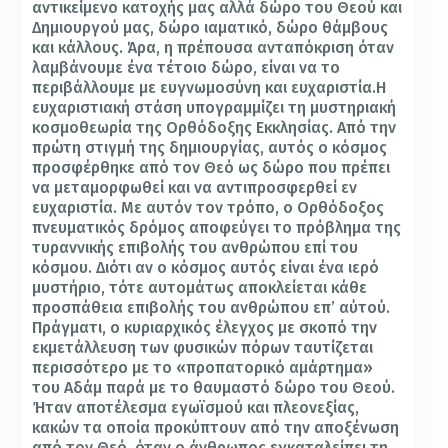
αντικείμενο κατοχής μας αλλά δώρο του Θεού και
Δημιουργού μας, δώρο ιαματικό, δώρο θάμβους
και κάλλους. Άρα, η πρέπουσα ανταπόκριση όταν
λαμβάνουμε ένα τέτοιο δώρο, είναι να το
περιβάλλουμε με ευγνωμοσύνη και ευχαριστία.Η
ευχαριστιακή στάση υπογραμμίζει τη μυστηριακή
κοσμοθεωρία της Ορθόδοξης Εκκλησίας. Από την
πρώτη στιγμή της δημιουργίας, αυτός ο κόσμος
προσφέρθηκε από τον Θεό ως δώρο που πρέπει
να μεταμορφωθεί και να αντιπροσφερθεί εν
ευχαριστία. Με αυτόν τον τρόπο, ο Ορθόδοξος
πνευματικός δρόμος αποφεύγει το πρόβλημα της
τυραννικής επιβολής του ανθρώπου επί του
κόσμου. Διότι αν ο κόσμος αυτός είναι ένα ιερό
μυστήριο, τότε αυτομάτως αποκλείεται κάθε
προσπάθεια επιβολής του ανθρώπου επ’ αύτού.
Πράγματι, ο κυριαρχικός έλεγχος με σκοπό την
εκμετάλλευση των φυσικών πόρων ταυτίζεται
περισσότερο με το «προπατορικό αμάρτημα»
του Αδάμ παρά με το θαυμαστό δώρο του Θεού.
Ήταν αποτέλεσμα εγωϊσμού και πλεονεξίας,
κακών τα οποία προκύπτουν από την αποξένωση
από τον Θεό, όταν ο άνθρωπος εγκαταλείπει τη