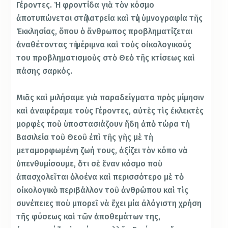
Γέροντες. Ἡ φροντίδα γιὰ τὸν κόσμο
ἀποτυπώνεται στὴ λατρεία καὶ τὴν ὑμνογραφία τῆς
Ἐκκλησίας, ὅπου ὁ ἄνθρωπος προβληματίζεται
ἀναθέτοντας τὴ μέριμνα καὶ τοὺς οἰκολογικούς
του προβληματισμοὺς στὸ Θεὸ τῆς κτίσεως καὶ
πάσης σαρκός.
Μιᾶς καὶ μιλήσαμε γιὰ παραδείγματα πρὸς μίμησιν
καὶ ἀναφέραμε τοὺς Γέροντες, αὐτὲς τὶς ἐκλεκτὲς
μορφὲς ποὺ ὑποστασιάζουν ἤδη ἀπὸ τώρα τὴ
Βασιλεία τοῦ Θεοῦ ἐπὶ τῆς γῆς μὲ τὴ
μεταμορφωμένη ζωή τους, ἀξίζει τὸν κόπο νὰ
ὑπενθυμίσουμε, ὅτι σὲ ἕναν κόσμο ποὺ
ἀπασχολεῖται ὁλοένα καὶ περισσότερο μὲ τὸ
οἰκολογικὸ περιβάλλον τοῦ ἀνθρώπου καὶ τὶς
συνέπειες ποὺ μπορεῖ νὰ ἔχει μία ἀλόγιστη χρήση
τῆς φύσεως καὶ τῶν ἀποθεμάτων της,