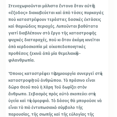
Στενοχωριοῦνται μάλιστα ἔντονα ὅταν αὐτὴ ἡ
«ἔξοδος» διακυβεύεται καὶ ἀπὸ τόσες πυρκαγιὲς
ποὺ καταστρέφουν τεράστιες δασικὲς ἐκτάσεις
καὶ θαμνώδεις περιοχές. Λυποῦνται βαθύτατα
γιατί διαβλέπουν στὸ ἔργο τῆς καταστροφῆς
ψυχικὲς διαταραχές, ποὺ κι ὅταν ἀκόμη κινεῖται
ἀπὸ κερδοσκοπία μὲ οἰκοπεδοποιητικὲς
προθέσεις ξεκινᾶ ἀπὸ μία θεμελιακὴ ἀ-
φιλανθρωπία.
Ὅποιος καταστρέφει τὴ Δημιουργία συνεργεῖ στὴν
καταστροφὴ τοῦ ἀνθρώπου. Τὸ πράσινο εἶναι
δῶρο Θεοῦ ποὺ ἡ Χάρη Τοῦ δωρίζει στὸν
ἄνθρωπο. Σεβασμὸς πρὸς αὐτὸ σκοπεύει στὴν
ὑγεία καὶ τὴν ὀμορφιά. Τὸ δάσος θὰ μποροῦσε νὰ
εἶναι τὸ πιὸ ἐντυπωσιακὸ σύμβολο τῆς
παρουσίας, τῆς σιωπῆς καὶ τῆς εὐλογίας τῆς