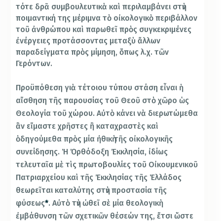
τότε δρᾶ συμβουλευτικὰ καὶ περιλαμβάνει στὴν
ποιμαντική της μέριμνα τὸ οἰκολογικὸ περιβάλλον
τοῦ ἀνθρώπου καὶ παρωθεῖ πρὸς συγκεκριμένες
ἐνέργειες προτάσσοντας μεταξὺ ἄλλων
παραδείγματα πρὸς μίμηση, ὅπως λ.χ. τῶν
Γερόντων.
Προϋπόθεση γιὰ τέτοιου τύπου στάση εἶναι ἡ
αἴσθηση τῆς παρουσίας τοῦ Θεοῦ στὸ χῶρο ὡς
Θεολογία τοῦ χώρου. Αὐτὸ κάνει νὰ διερωτώμεθα
ἂν εἴμαστε χρῆστες ἢ καταχραστὲς καὶ
ὁδηγούμεθα πρὸς μία ἠθικὴ τῆς οἰκολογικῆς
συνείδησης. Ἡ Ὀρθόδοξη Ἐκκλησία, ἰδίως
τελευταῖα μὲ τὶς πρωτοβουλίες τοῦ Οἰκουμενικοῦ
Πατριαρχείου καὶ τῆς Ἐκκλησίας τῆς Ἑλλάδος
θεωρεῖται καταλύτης στὴν προστασία τῆς
φύσεως
*
. Αὐτὸ τὴν ὠθεῖ σὲ μία θεολογικὴ
ἐμβάθυνση τῶν σχετικῶν θέσεών της, ἔτσι ὥστε