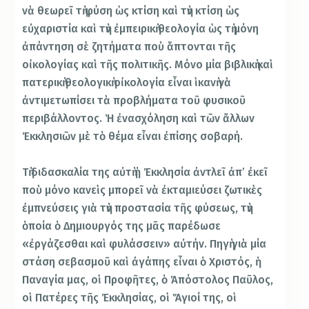
νὰ θεωρεῖ τὴ φύση ὡς κτίση καὶ τὴν κτίση ὡς
εὐχαριστία καὶ τὴν ἐμπειρικὴ θεολογία ὡς τὴ μόνη
ἀπάντηση σὲ ζητήματα ποὺ ἅπτονται τῆς
οἰκολογίας καὶ τῆς πολιτικῆς. Μόνο μία βιβλικὴ καὶ
πατερικὴ θεολογικὴ οἰκολογία εἶναι ἱκανὴ νὰ
ἀντιμετωπίσει τὰ προβλήματα τοῦ φυσικοῦ
περιβάλλοντος. Ἡ ἐνασχόληση καὶ τῶν ἄλλων
Ἐκκλησιῶν μὲ τὸ θέμα εἶναι ἐπίσης σοβαρή.
Τὴ διδασκαλία της αὐτὴ ἡ Ἐκκλησία ἀντλεῖ ἀπ’ ἐκεῖ
ποὺ μόνο κανεὶς μπορεῖ νὰ ἐκταμιεύσει ζωτικὲς
ἐμπνεύσεις γιὰ τὴν προστασία τῆς φύσεως, τὴν
ὁποία ὁ Δημιουργός της μᾶς παρέδωσε
«ἐργάζεσθαι καὶ φυλάσσειν» αὐτήν. Πηγὴ γιὰ μία
στάση σεβασμοῦ καὶ ἀγάπης εἶναι ὁ Χριστός, ἡ
Παναγία μας, οἱ Προφῆτες, ὁ Ἀπόστολος Παῦλος,
οἱ Πατέρες τῆς Ἐκκλησίας, οἱ Ἅγιοί της, οἱ