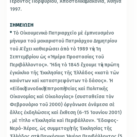
Γέροντος Πορφυρίου, Ἀποστολικὴ Διακονία, Ἀθήνα
1997.
ΣΗΜΕΙΩΣΗ
*
Τὸ Οἰκουμενικὸ Πατριαρχεῖο μὲ ἐμπνευσμένο
μήνυμα τοῦ μακαριστοῦ Πατριάρχου Δημητρίου
τοῦ Α΄ ἔχει καθιερώσει ἀπὸ τὸ 1989 τὴν 1η
Σεπτεμβρίου ὡς «Ἡμέρα Προστασίας τοῦ
Περιβάλλοντος». Ἤδη τὸ 1845 ἔχουμε τὴν πρώτη
ἐγκύκλιο τῆς Ἐκκλησίας τῆς Ἑλλάδος «κατὰ τῶν
καιόντων καὶ καταστρεφόντων τὸ δάσος». Ἡ
«Εἰδικὴ Συνοδικὴ Ἐπιτροπὴ Θείας καὶ Πολιτικῆς
Οἰκονομίας καὶ Οἰκολογίας» (συσταθεῖσα τὸν
Φεβρουάριο τοῦ 2000) ὀργάνωσε ἀνάμεσα σὲ
ἄλλες ἐκδηλώσεις καὶ ἔκθεση (6-15 Ἰουνίου 2001)
, μὲ τίτλο «Ἐκκλησία καὶ Περιβάλλον». Ἔδαφος-
Νερό-Ἀέρας, ὡς συμμετοχὴ τῆς Ἐκκλησίας τῆς
Ἑλλάδος στὴν Παγκόσμια Ἡμέρα Περιβάλλοντος (5