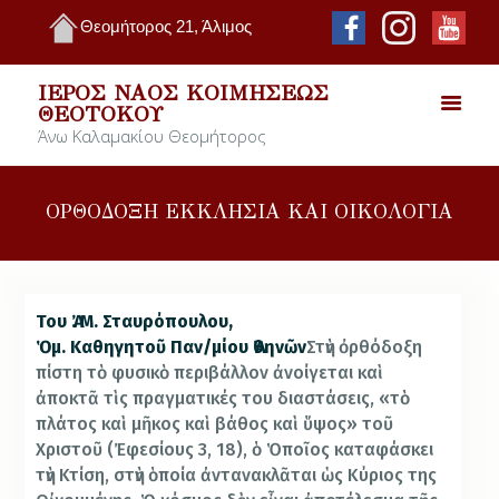
Θεομήτορος 21, Άλιμος
ΙΕΡΌΣ ΝΑΌΣ ΚΟΙΜΉΣΕΩΣ
ΘΕΟΤΌΚΟΥ
Άνω Καλαμακίου Θεομήτορος
ΟΡΘΟΔΟΞΗ ΕΚΚΛΗΣΙΑ ΚΑΙ ΟΙΚΟΛΟΓΙΑ
Του Ἀ. Μ. Σταυρόπουλου,
Ὁμ. Καθηγητοῦ Παν/μίου Ἀθηνῶν
Στὴν ὀρθόδοξη
πίστη τὸ φυσικὸ περιβάλλον ἀνοίγεται καὶ
ἀποκτᾶ τὶς πραγματικές του διαστάσεις, «τὸ
πλάτος καὶ μῆκος καὶ βάθος καὶ ὕψος» τοῦ
Χριστοῦ (Ἐφεσίους 3, 18), ὁ Ὁποῖος καταφάσκει
τὴν Κτίση, στὴν ὁποία ἀντανακλᾶται ὡς Κύριος της