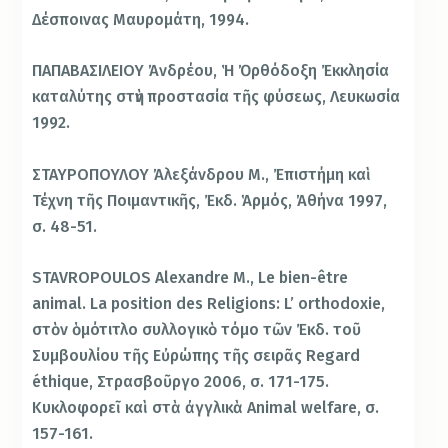
Δέσποινας Μαυρομάτη, 1994.
ΠΑΠΑΒΑΣΙΛΕΙΟΥ Ἀνδρέου, Ἡ Ὀρθόδοξη Ἐκκλησία
καταλύτης στὴν προστασία τῆς φύσεως, Λευκωσία
1992.
ΣΤΑΥΡΟΠΟΥΛΟΥ Ἀλεξάνδρου Μ., Ἐπιστήμη καὶ
Τέχνη τῆς Ποιμαντικῆς, Ἐκδ. Ἁρμός, Ἀθήνα 1997,
σ. 48-51.
STAVROPOULOS Alexandre M., Le bien-être
animal. La position des Religions: L’ orthodoxie,
στὸν ὁμότιτλο συλλογικὸ τόμο τῶν Ἐκδ. τοῦ
Συμβουλίου τῆς Εὐρώπης τῆς σειρᾶς Regard
éthique, Στρασβοῦργο 2006, σ. 171-175.
Κυκλοφορεῖ καὶ στὰ ἀγγλικὰ Animal welfare, σ.
157-161.