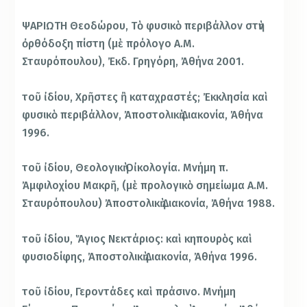
ΨΑΡΙΩΤΗ Θεοδώρου, Τὸ φυσικὸ περιβάλλον στὴν
ὀρθόδοξη πίστη (μὲ πρόλογο Α.Μ.
Σταυρόπουλου), Ἐκδ. Γρηγόρη, Ἀθήνα 2001.
τοῦ ἰδίου, Χρῆστες ἢ καταχραστές; Ἐκκλησία καὶ
φυσικὸ περιβάλλον, Ἀποστολικὴ Διακονία, Ἀθήνα
1996.
τοῦ ἰδίου, Θεολογικὴ Οἰκολογία. Μνήμη π.
Ἀμφιλοχίου Μακρῆ, (μὲ προλογικὸ σημείωμα Α.Μ.
Σταυρόπουλου) Ἀποστολικὴ Διακονία, Ἀθήνα 1988.
τοῦ ἰδίου, Ἅγιος Νεκτάριος: καὶ κηπουρὸς καὶ
φυσιοδίφης, Ἀποστολικὴ Διακονία, Ἀθήνα 1996.
τοῦ ἰδίου, Γεροντάδες καὶ πράσινο. Μνήμη