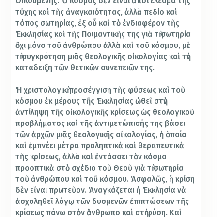
Οἰκουμένης. Ὁ κόσμος δὲν εἶναι ἀποτέλεσμα τῆς
τύχης καὶ τῆς ἀναγκαιότητας, ἀλλὰ πεδίο καὶ
τόπος σωτηρίας, ἐξ οὗ καὶ τὸ ἐνδιαφέρον τῆς
Ἐκκλησίας καὶ τῆς Ποιμαντικῆς της γιὰ τὴ σωτηρία
ὄχι μόνο τοῦ ἀνθρώπου ἀλλὰ καὶ τοῦ κόσμου, μὲ
τὴ συγκρότηση μιᾶς θεολογικῆς οἰκολογίας καὶ τὴν
κατάδειξη τῶν θετικῶν συνεπειῶν της.
Ἡ χριστολογικὴ προσέγγιση τῆς φύσεως καὶ τοῦ
κόσμου ἐκ μέρους τῆς Ἐκκλησίας ὠθεῖ στὴν
ἀντίληψη τῆς οἰκολογικῆς κρίσεως ὡς θεολογικοῦ
προβλήματος καὶ τῆς ἀντιμετώπισής της βάσει
τῶν ἀρχῶν μιᾶς θεολογικῆς οἰκολογίας, ἡ ὁποία
καὶ ἐμπνέει μέτρα προληπτικὰ καὶ θεραπευτικὰ
τῆς κρίσεως, ἀλλὰ καὶ ἐντάσσει τὸν κόσμο
προοπτικὰ στὸ σχέδιο τοῦ Θεοῦ γιὰ τὴ σωτηρία
τοῦ ἀνθρώπου καὶ τοῦ κόσμου. Ἀσφαλῶς, ἡ κρίση
δὲν εἶναι πρωτεῦον. Ἀναγκάζεται ἡ Ἐκκλησία νὰ
ἀσχοληθεῖ λόγῳ τῶν δυσμενῶν ἐπιπτώσεων τῆς
κρίσεως πάνω στὸν ἄνθρωπο καὶ στὴ φύση. Καὶ