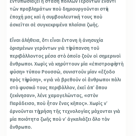
ἐντυπωσιάζει ἡ στάση πολλῶν Γερόντων ἔναντι
τῶν προβλημάτων ποὺ δημιουργοῦνται στὴν
ἐποχή μας καὶ ἡ συμβουλευτική τους ποὺ
ἀσκεῖται σὲ συγκεκριμένα πλαίσια ζωῆς.
Εἶναι ἀλήθεια, ὅτι εἶναι ἔντονη ἡ ἀνησυχία
ὁρισμένων γερόντων γιὰ τὴ ρύπανση τοῦ
περιβάλλοντος μέσα στὸ ὁποῖο ζοῦν οἱ σημερινοὶ
ἄνθρωποι. Χωρὶς νὰ κηρύττουν μία «ἐπιστροφὴ στὴ
φύση» τύπου Ρουσσώ, συνιστοῦν μίαν «ἔξοδο
πρὸς τὴ φύση», «γιὰ νὰ βρεθοῦν οἱ ἄνθρωποι πάλι
στὸ φυσικό τους περιβάλλον, ἐκεῖ ἀπ’ ὅπου
ξεκίνησαν», λένε χαμογελώντας, «στὸν
Παράδεισο, ποὺ ἦταν ἕνας κῆπος». Χωρὶς ν’
ἀρνοῦνται τὴ χρήση τῆς τεχνολογίας μάχονται γιὰ
μία ποιότητα ζωῆς ποὺ ν’ ἀγκαλιάζει ὅλο τὸν
ἄνθρωπο.