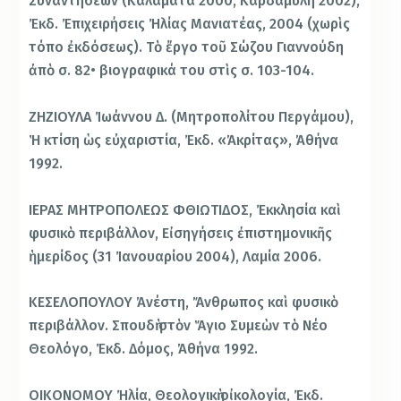
Συναντήσεων (Καλαμάτα 2000, Καρδαμύλη 2002),
Ἐκδ. Ἐπιχειρήσεις Ἠλίας Μανιατέας, 2004 (χωρὶς
τόπο ἐκδόσεως). Τὸ ἔργο τοῦ Σώζου Γιαννούδη
ἀπὸ σ. 82• βιογραφικά του στὶς σ. 103-104.
ΖΗΖΙΟΥΛΑ Ἰωάννου Δ. (Μητροπολίτου Περγάμου),
Ἡ κτίση ὡς εὐχαριστία, Ἐκδ. «Ἀκρίτας», Ἀθήνα
1992.
ΙΕΡΑΣ ΜΗΤΡΟΠΟΛΕΩΣ ΦΘΙΩΤΙΔΟΣ, Ἐκκλησία καὶ
φυσικὸ περιβάλλον, Εἰσηγήσεις ἐπιστημονικῆς
ἡμερίδος (31 Ἰανουαρίου 2004), Λαμία 2006.
ΚΕΣΕΛΟΠΟΥΛΟΥ Ἀνέστη, Ἄνθρωπος καὶ φυσικὸ
περιβάλλον. Σπουδὴ στὸν Ἅγιο Συμεὼν τὸ Νέο
Θεολόγο, Ἐκδ. Δόμος, Ἀθήνα 1992.
ΟΙΚΟΝΟΜΟΥ Ἠλία, Θεολογικὴ οἰκολογία, Ἐκδ.