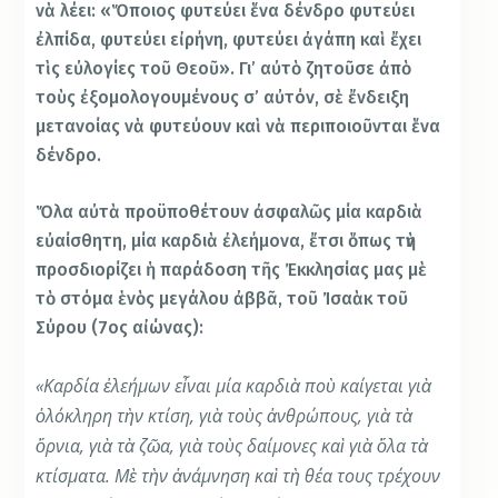
νὰ λέει: «Ὅποιος φυτεύει ἕνα δένδρο φυτεύει
ἐλπίδα, φυτεύει εἰρήνη, φυτεύει ἀγάπη καὶ ἔχει
τὶς εὐλογίες τοῦ Θεοῦ». Γι’ αὐτὸ ζητοῦσε ἀπὸ
τοὺς ἐξομολογουμένους σ’ αὐτόν, σὲ ἔνδειξη
μετανοίας νὰ φυτεύουν καὶ νὰ περιποιοῦνται ἕνα
δένδρο.
Ὅλα αὐτὰ προϋποθέτουν ἀσφαλῶς μία καρδιὰ
εὐαίσθητη, μία καρδιὰ ἐλεήμονα, ἔτσι ὅπως τὴν
προσδιορίζει ἡ παράδοση τῆς Ἐκκλησίας μας μὲ
τὸ στόμα ἑνὸς μεγάλου ἀββᾶ, τοῦ Ἰσαὰκ τοῦ
Σύρου (7ος αἰώνας):
«Καρδία ἐλεήμων εἶναι μία καρδιὰ ποὺ καίγεται γιὰ
ὁλόκληρη τὴν κτίση, γιὰ τοὺς ἀνθρώπους, γιὰ τὰ
ὄρνια, γιὰ τὰ ζῶα, γιὰ τοὺς δαίμονες καὶ γιὰ ὅλα τὰ
κτίσματα. Μὲ τὴν ἀνάμνηση καὶ τὴ θέα τους τρέχουν