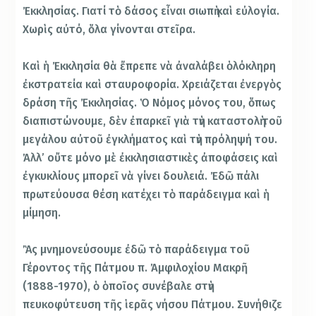
Ἐκκλησίας. Γιατί τὸ δάσος εἶναι σιωπὴ καὶ εὐλογία.
Χωρὶς αὐτό, ὅλα γίνονται στεῖρα.
Καὶ ἡ Ἐκκλησία θὰ ἔπρεπε νὰ ἀναλάβει ὁλόκληρη
ἐκστρατεία καὶ σταυροφορία. Χρειάζεται ἐνεργὸς
δράση τῆς Ἐκκλησίας. Ὁ Νόμος μόνος του, ὅπως
διαπιστώνουμε, δὲν ἐπαρκεῖ γιὰ τὴν καταστολὴ τοῦ
μεγάλου αὐτοῦ ἐγκλήματος καὶ τὴν πρόληψή του.
Ἀλλ’ οὔτε μόνο μὲ ἐκκλησιαστικὲς ἀποφάσεις καὶ
ἐγκυκλίους μπορεῖ νὰ γίνει δουλειά. Ἐδῶ πάλι
πρωτεύουσα θέση κατέχει τὸ παράδειγμα καὶ ἡ
μίμηση.
Ἂς μνημονεύσουμε ἐδῶ τὸ παράδειγμα τοῦ
Γέροντος τῆς Πάτμου π. Ἀμφιλοχίου Μακρῆ
(1888-1970), ὁ ὁποῖος συνέβαλε στὴν
πευκοφύτευση τῆς ἱερᾶς νήσου Πάτμου. Συνήθιζε