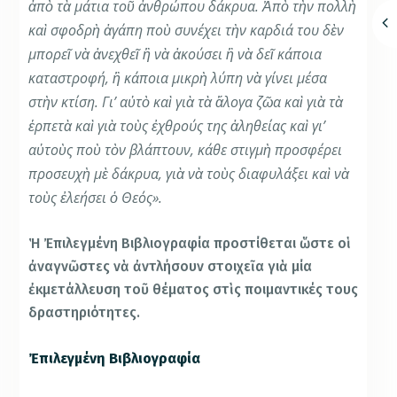
ἀπὸ τὰ μάτια τοῦ ἀνθρώπου δάκρυα. Ἀπὸ τὴν πολλὴ
καὶ σφοδρὴ ἀγάπη ποὺ συνέχει τὴν καρδιά του δὲν
μπορεῖ νὰ ἀνεχθεῖ ἢ νὰ ἀκούσει ἢ νὰ δεῖ κάποια
καταστροφή, ἢ κάποια μικρὴ λύπη νὰ γίνει μέσα
στὴν κτίση. Γι’ αὐτὸ καὶ γιὰ τὰ ἄλογα ζῶα καὶ γιὰ τὰ
ἑρπετὰ καὶ γιὰ τοὺς ἐχθρούς της ἀληθείας καὶ γι’
αὐτοὺς ποὺ τὸν βλάπτουν, κάθε στιγμὴ προσφέρει
προσευχὴ μὲ δάκρυα, γιὰ νὰ τοὺς διαφυλάξει καὶ νὰ
τοὺς ἐλεήσει ὁ Θεός».
Ἡ Ἐπιλεγμένη Βιβλιογραφία προστίθεται ὥστε οἱ
ἀναγνῶστες νὰ ἀντλήσουν στοιχεῖα γιὰ μία
ἐκμετάλλευση τοῦ θέματος στὶς ποιμαντικές τους
δραστηριότητες.
Ἐπιλεγμένη Βιβλιογραφία