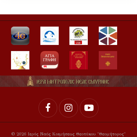
© 2026 Ιερός Ναός Κοιμήσεως Θεοτόκου "Θεομήτορος"