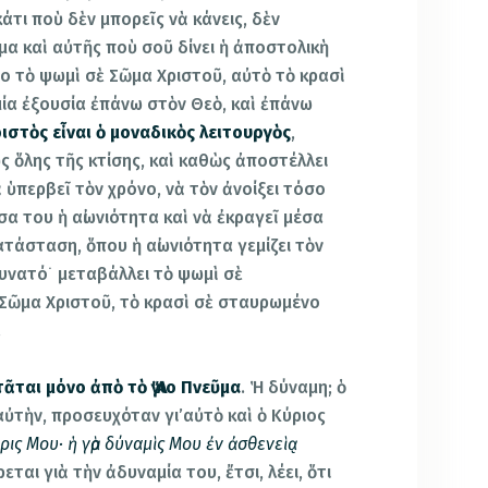
άτι ποὺ δὲν μπορεῖς νὰ κάνεις, δὲν
μα καὶ αὐτῆς ποὺ σοῦ δίνει ἡ ἀποστολικὴ
ο τὸ ψωμὶ σὲ Σῶμα Χριστοῦ, αὐτὸ τὸ κρασὶ
αμία ἐξουσία ἐπάνω στὸν Θεὸ, καὶ ἐπάνω
ιστὸς εἶναι ὁ μοναδικὸς λειτουργὸς
,
ὺς ὅλης τῆς κτίσης, καὶ καθὼς ἀποστέλλει
 ὑπερβεῖ τὸν χρόνο, νὰ τὸν ἀνοίξει τόσο
σα του ἡ αἰωνιότητα καὶ νὰ ἐκραγεῖ μέσα
τάσταση, ὅπου ἡ αἰωνιότητα γεμίζει τὸν
δυνατό˙ μεταβάλλει τὸ ψωμὶ σὲ
Σῶμα Χριστοῦ, τὸ κρασὶ σὲ σταυρωμένο
.
ᾶται μόνο ἀπὸ τὸ Ἅγιο Πνεῦμα
. Ἡ δύναμη; ὁ
ὐτὴν, προσευχόταν γι’αὐτὸ καὶ ὁ Κύριος
άρις Μου· ἡ γὰρ δύναμὶς Μου ἐν ἀσθενεὶᾳ
ρεται γιὰ τὴν ἀδυναμία του, ἔτσι, λέει, ὅτι