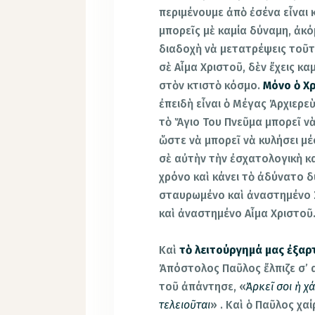
περιμένουμε ἀπὸ ἐσένα εἶναι κ
μπορεῖς μὲ καμία δύναμη, ἀκό
διαδοχὴ νὰ μετατρέψεις τοῦτ
σὲ Αἷμα Χριστοῦ, δὲν ἔχεις κ
στὸν κτιστὸ κόσμο.
Μόνο ὁ Χρ
ἐπειδὴ εἶναι ὁ Μέγας Ἀρχιερε
τὸ Ἅγιο Του Πνεῦμα μπορεῖ νὰ
ὥστε νὰ μπορεῖ νὰ κυλήσει μέ
σὲ αὐτὴν τὴν ἐσχατολογικὴ κα
χρόνο καὶ κάνει τὸ ἀδύνατο 
σταυρωμένο καὶ ἀναστημένο 
καὶ ἀναστημένο Αἷμα Χριστοῦ
Καὶ
τὸ λειτούργημά μας ἐξαρτ
Ἀπόστολος Παῦλος ἔλπιζε σ’ α
τοῦ ἀπάντησε, «
Ἀρκεῖ σοι ἡ χ
τελειοῦται
» . Καὶ ὁ Παῦλος χαί