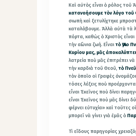
Καὶ αὐτὸς εἶναι ὁ ρόλος τοῦ 
κατανοήσουμε τὸν λόγο τοῦ
σιωπὴ καὶ ξετυλίχτηκε μπροσ
καταλάβουμε. Ἀλλὰ αὐτὰ τὰ λό
πόρτα, καθὼς ὁ Χριστὸς εἶναι
τὴν αἰώνια ζωή. Εἶναι
τὸ Ἅγιο 
Κυρίου μας, μᾶς ἀποκαλύπτε
λατρεία ποὺ μᾶς ἐπιτρέπει νὰ
τὴν καρδιὰ τοῦ Θεοῦ,
τὸ Πνεῦ
τὸν ὁποῖο οἱ Γραφὲς ὀνομάζ
τόσες λέξεις ποὺ προέρχοντα
εἶναι Ἐκεῖνος ποὺ δίνει παρη
εἶναι Ἐκεῖνος ποὺ μᾶς δίνει δ
φέρνει εὐτυχία» καὶ τοῦτες οἱ
μπορεῖ νὰ γίνει γιὰ ἐμᾶς ὁ
Πα
Τὶ εἴδους παρηγορίας χρειαζ