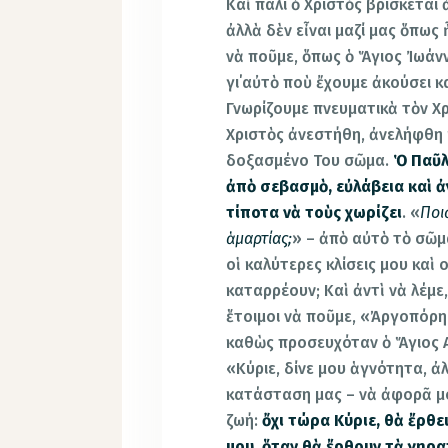
Καὶ πάλι ὁ Χριστὸς βρίσκεται
ἀλλὰ δὲν εἶναι μαζί μας ὅπω
νὰ ποῦμε, ὅπως ὁ Ἅγιος Ἰωάννη
γι΄αὐτὸ ποὺ ἔχουμε ἀκούσει κα
Γνωρίζουμε πνευματικὰ τὸν Χρι
Χριστὸς ἀνεστήθη, ἀνελήφθη 
δοξασμένο Του σῶμα.
Ὁ Παῦλ
ἀπὸ σεβασμὸ, εὐλάβεια καὶ ἀγ
τίποτα νὰ τοὺς χωρίζει
. «
Ποι
ἁμαρτίας;
» – ἀπὸ αὐτὸ τὸ σῶμα
οἱ καλύτερες κλίσεις μου καὶ 
καταρρέουν; Καὶ ἀντὶ νὰ λέμε
ἕτοιμοι νὰ ποῦμε, «Ἀργοπόρη
καθὼς προσευχόταν ὁ Ἅγιος 
«Κύριε, δίνε μου ἁγνότητα, ἀλ
κατάσταση μας – νὰ ἀφορᾶ μό
ζωή:
ὄχι τώρα Κύριε, θὰ ἔρθε
μου, ὅταν θὰ ἔρθουν τὰ γηρα