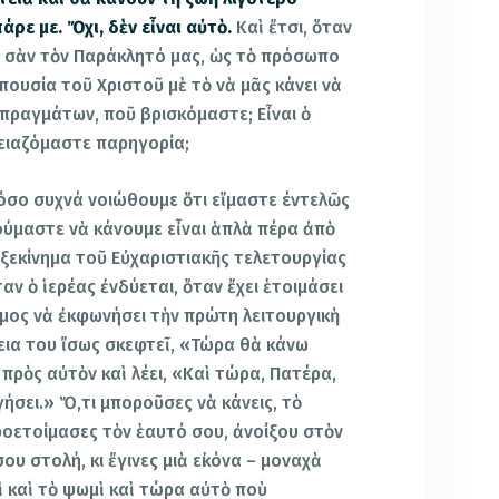
άρε με. Ὄχι, δὲν εἶναι αὐτὸ.
Καὶ ἔτσι, ὅταν
 σὰν τὸν Παράκλητό μας, ὡς τὸ πρόσωπο
ουσία τοῦ Χριστοῦ μὲ τὸ νὰ μᾶς κάνει νὰ
 πραγμάτων, ποῦ βρισκόμαστε; Εἶναι ὁ
ειαζόμαστε παρηγορία;
πόσο συχνά νοιώθουμε ὅτι εἴμαστε έντελῶς
ούμαστε νὰ κάνουμε εἶναι ἁπλὰ πέρα ἀπὸ
 ξεκίνημα τοῦ Eὐχαριστιακῆς τελετουργίας
ν ὁ ἱερέας ἐνδύεται, ὅταν ἔχει ἑτοιμάσει
οιμος νὰ ἐκφωνήσει τὴν πρώτη λειτουργικὴ
εια του ἴσως σκεφτεῖ, «Τώρα θὰ κάνω
 πρὸς αὐτὸν καὶ λέει, «Καὶ τώρα, Πατέρα,
γήσει.» Ὅ,τι μποροῦσες νὰ κάνεις, τὸ
ροετοίμασες τὸν ἑαυτό σου, ἀνοίξου στὸν
ου στολή, κι ἔγινες μιὰ εἰκόνα – μοναχὰ
ὶ καὶ τὸ ψωμὶ καὶ τώρα αὐτὸ ποὺ