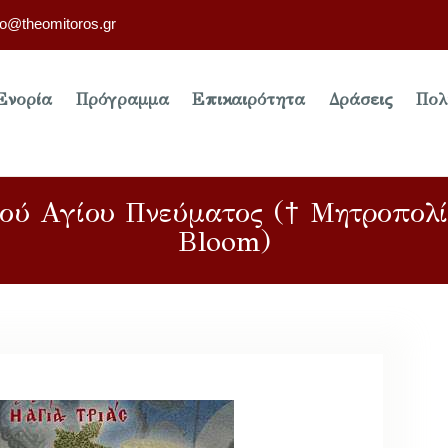
fo@theomitoros.gr
Ενορία
Πρόγραμμα
Επικαιρότητα
Δράσεις
Πολ
τού Αγίου Πνεύματος († Μητροπολ
Bloom)