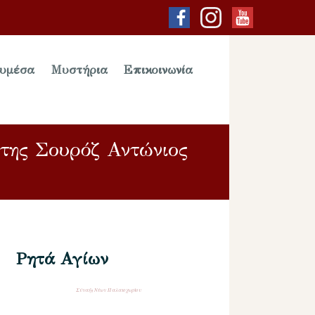
υμέσα
Μυστήρια
Επικοινωνία
ίτης Σουρόζ Αντώνιος
Ρητά Αγίων
Σύναξη Νέων Παλαιοχωρίου