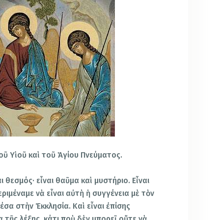
τοῦ Υἱοῦ καὶ τοῦ Ἁγίου Πνεύματος.
 θεσμός· εἶναι θαῦμα καὶ μυστήριο. Εἶναι
εριμέναμε νὰ εἶναι αὐτὴ ἡ συγγένεια μὲ τὸν
σα στὴν Ἐκκλησία. Καὶ εἶναι ἐπίσης
α τῆς λέξης, κάτι ποὺ δὲν μπορεῖ οὔτε νὰ