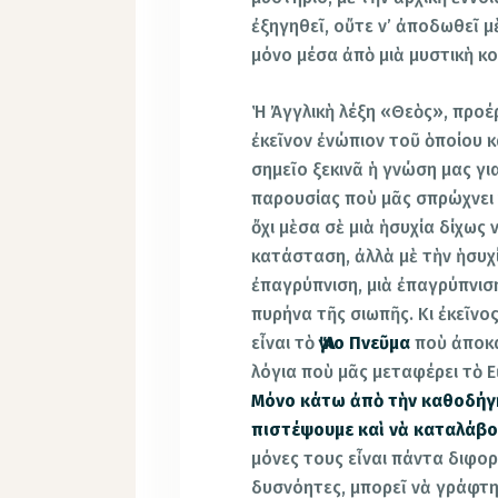
ἐξηγηθεῖ, οὔτε ν’ ἀποδωθεῖ μ
μόνο μέσα ἀπὸ μιὰ μυστικὴ κο
Ἡ Ἀγγλικὴ λέξη «Θεὸς», προέρ
ἐκεῖνον ἐνώπιον τοῦ ὁποίου κ
σημεῖο ξεκινᾶ ἡ γνώση μας για
παρουσίας ποὺ μᾶς σπρώχνει 
ὄχι μὲσα σὲ μιὰ ἡσυχία δίχως 
κατάσταση, ἀλλὰ μὲ τὴν ἡσυχί
ἐπαγρύπνιση, μιὰ ἐπαγρύπνισ
πυρήνα τῆς σιωπῆς. Κι ἐκεῖνο
εἶναι τὸ
Ἅγιο Πνεῦμα
ποὺ ἀποκα
λόγια ποὺ μᾶς μεταφέρει τὸ Ε
Μόνο κάτω ἀπὸ τὴν καθοδήγ
πιστέψουμε καὶ νὰ καταλάβου
μόνες τους εἶναι πάντα διφορ
δυσνόητες, μπορεῖ νὰ γράφτη