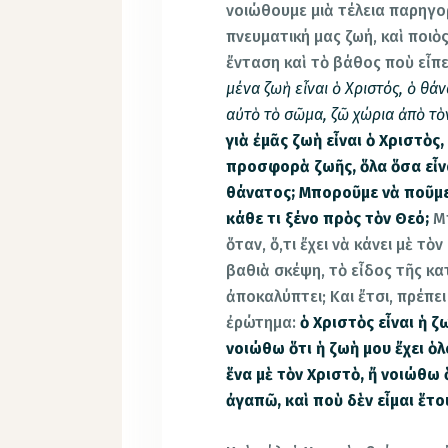
νοιώθουμε μιὰ τέλεια παρηγορ
πνευματική μας ζωή, καὶ ποιὸς
ἔνταση καὶ τὸ βάθος ποὺ εἶπ
μένα ζωὴ εἶναι ὁ Χριστός, ὁ θάν
αὐτὸ τὸ σῶμα, ζῶ χώρια ἀπὸ τὸ
γιὰ ἐμᾶς ζωὴ εἶναι ὁ Χριστὸς
προσφορὰ ζωῆς, ὅλα ὅσα εἶναι
θάνατος;
Μποροῦμε νὰ ποῦμε 
κάθε τι ξένο πρὸς τὸν Θεό;
Μπ
ὅταν, ὅ,τι ἔχει νὰ κάνει μὲ τ
βαθιὰ σκέψη, τὸ εἶδος τῆς κ
ἀποκαλύπτει; Και ἔτσι, πρέπ
ἐρώτημα:
ὁ Χριστὸς εἶναι ἡ ζ
νοιώθω ὅτι ἡ ζωὴ μου ἔχει ὁλ
ἕνα μὲ τὸν Χριστὸ, ἤ νοιώθ
ἀγαπῶ, καὶ ποὺ δὲν εἶμαι ἕτοι