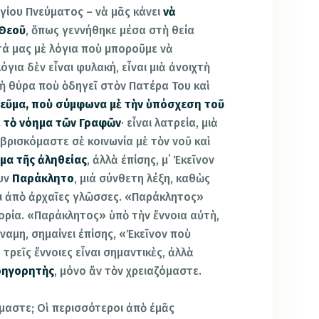
Ἁγίου Πνεύματος – νὰ μᾶς κάνει
νὰ
 Θεοῦ
, ὅπως γεννήθηκε μέσα στὴ θεία
τά μας μὲ λόγια ποὺ μποροῦμε νὰ
για δὲν εἶναι φυλακή, εἶναι μιὰ ἀνοιχτὴ
 ἡ θύρα ποὺ ὁδηγεῖ στὸν Πατέρα Του καὶ
Πνεῦμα, ποὺ σύμφωνα μὲ τὴν ὑπόσχεση τοῦ
ι τὸ νόημα τῶν Γραφῶν
· εἶναι λατρεία, μιὰ
 βρισκόμαστε σὲ κοινωνία μὲ τὸν νοῦ καὶ
μα τῆς ἀληθείας
, ἀλλὰ ἐπίσης, μ΄ Ἐκεῖνον
ουν
Παράκλητο
, μιά σύνθετη λέξη, καθὼς
ι ἀπὸ ἀρχαῖες γλῶσσες. «Παράκλητος»
γορία. «Παράκλητος» ὑπὸ τὴν ἔννοια αὐτὴ,
ύναμη, σημαίνει ἐπίσης, «Ἐκεῖνον ποὺ
 τρεῖς ἔννοιες εἶναι σημαντικὲς, ἀλλὰ
ρηγορητὴς
, μόνο ἄν τὸν χρειαζόμαστε.
όμαστε; Οἱ περισσότεροι ἀπὸ ἐμᾶς