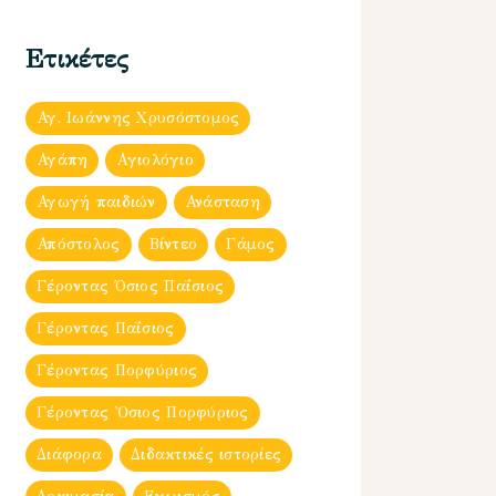
Ετικέτες
Αγ. Ιωάννης Χρυσόστομος
Αγάπη
Αγιολόγιο
Αγωγή παιδιών
Ανάσταση
Απόστολος
Βίντεο
Γάμος
Γέροντας Όσιος Παΐσιος
Γέροντας Παΐσιος
Γέροντας Πορφύριος
Γέροντας Ὀσιος Πορφύριος
Διάφορα
Διδακτικές ιστορίες