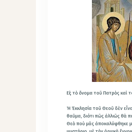
Εἰς τὸ ὄνομα τοῦ Πατρὸς καὶ 
Ἡ Ἐκκλησία τοῦ Θεοῦ δὲν εἶναι
θαῦμα, διότι πῶς ἀλλιῶς θὰ π
Θεὸ ποὺ μᾶς ἀποκαλύφθηκε μέ
μυστήριο, μὲ τὴν ἀρχικὴ ἔννοι