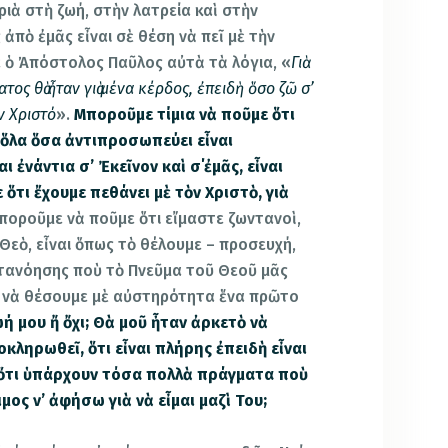
ιὰ στὴ ζωή, στὴν λατρεία καὶ στὴν
 ἀπὸ ἐμᾶς εἶναι σὲ θέση νὰ πεῖ μὲ τὴν
ε ὁ Ἀπόστολος Παῦλος αὐτὰ τὰ λόγια, «
Γιὰ
ατος θὰ ἦταν γιὰ μένα κέρδος, ἐπειδὴ ὅσο ζῶ σ’
ν Χριστό
».
Μποροῦμε τίμια νὰ ποῦμε ὅτι
, ὅλα ὅσα ἀντιπροσωπεύει εἶναι
 ἐνάντια σ’ Ἐκεῖνον καὶ σ΄ἐμᾶς, εἶναι
ὅτι ἔχουμε πεθάνει μὲ τὸν Χριστὸ, γιὰ
οροῦμε νὰ ποῦμε ὅτι εἴμαστε ζωντανοὶ,
ὸν Θεὸ, εἶναι ὅπως τὸ θέλουμε – προσευχή,
ατανόησης ποὺ τὸ Πνεῦμα τοῦ Θεοῦ μᾶς
ει νὰ θέσουμε μὲ αὐστηρότητα ἕνα πρῶτο
ωή μου ἤ ὄχι;
Θὰ μοῦ ἦταν ἀρκετὸ νὰ
οκληρωθεῖ, ὅτι εἶναι πλήρης ἐπειδὴ εἶναι
ω ὅτι ὑπάρχουν τόσα πολλὰ πράγματα ποὺ
μος ν’ ἀφήσω γιὰ νὰ εἶμαι μαζὶ Του;