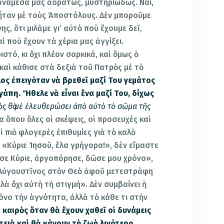
 ἀνάμεσά μας ἀοράτως, μυστηριωδῶς. Ναί,
ς ἦταν μὲ τοὺς Ἀποστόλους. Δὲν μποροῦμε
ς, ὅτι μιλᾶμε γι’ αὐτὸ ποὺ ἔχουμε δεῖ,
ὶ ποὺ ἔχουν τὰ χέρια μας ἀγγίξει.
στό, κι ὄχι πλέον σαρκικά, καὶ ὅμως ὁ
καὶ κάθισε στὰ δεξιὰ τοῦ Πατρὸς μὲ τὸ
ος ἐπειγόταν νὰ βρεθεῖ μαζί Του γεμάτος
άπη. Ἤθελε νὰ εἶναι ἕνα μαζί Του, δίχως
ὸς θὰ μὲ ἐλευθερώσει ἀπὸ αὐτὸ τὸ σῶμα τῆς
 ὅπου ὅλες οἱ σκέψεις, οἱ προσευχὲς καὶ
οἱ πιὸ φλογερὲς ἐπιθυμίες γιὰ τὸ καλὸ
, «Κύριε Ἰησοῦ, ἕλα γρήγορα!», δὲν εἴμαστε
σε Κύριε, ἀργοπόρησε, δῶσε μου χρόνο»,
Αὐγουστῖνος στὸν Θεὸ ἀφοῦ μετεστράφη˙
λὰ ὄχι αὐτὴ τὴ στιγμή». Δὲν συμβαίνει ἡ
νο τὴν ἁγνότητα, ἀλλὰ τὸ κάθε τι στὴν
ι καιρὸς ὅταν θὰ ἔχουν χαθεῖ οἱ δυνάμεις
τειὰ καὶ θὰ κάνουν τὴ ζωὴ λιγότερο