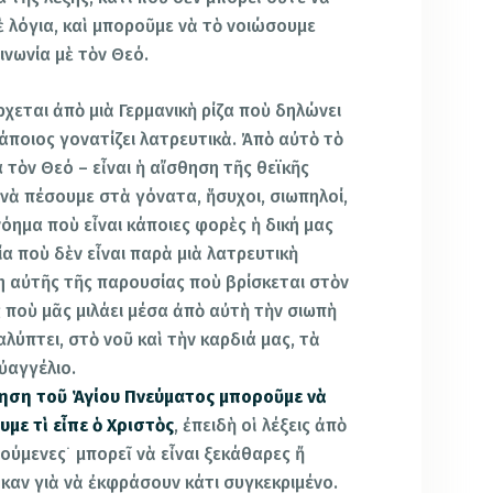
ὲ λόγια, καὶ μποροῦμε νὰ τὸ νοιώσουμε
ινωνία μὲ τὸν Θεό.
χεται ἀπὸ μιὰ Γερμανικὴ ρίζα ποὺ δηλώνει
άποιος γονατίζει λατρευτικὰ. Ἀπὸ αὐτὸ τὸ
 τὸν Θεό – εἶναι ἡ αἴσθηση τῆς θεϊκῆς
νὰ πέσουμε στὰ γόνατα, ἥσυχοι, σιωπηλοί,
νόημα ποὺ εἶναι κάποιες φορὲς ἡ δική μας
α ποὺ δὲν εἶναι παρὰ μιὰ λατρευτικὴ
η αὐτῆς τῆς παρουσίας ποὺ βρίσκεται στὸν
ς ποὺ μᾶς μιλάει μέσα ἀπὸ αὐτὴ τὴν σιωπὴ
λύπτει, στὸ νοῦ καὶ τὴν καρδιά μας, τὰ
ὐαγγέλιο.
ηση τοῦ Ἁγίου Πνεύματος μποροῦμε νὰ
με τὶ εἶπε ὁ Χριστὸς
, ἐπειδὴ οἱ λέξεις ἀπὸ
ούμενες˙ μπορεῖ νὰ εἶναι ξεκάθαρες ἤ
καν γιὰ νὰ ἐκφράσουν κάτι συγκεκριμένο.