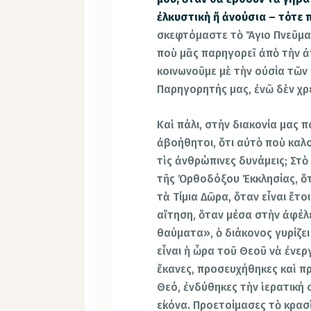
ἐλκυστικὴ ἤ ἀνούσια – τότε π
σκεφτόμαστε τὸ Ἅγιο Πνεῦμα
ποὺ μᾶς παρηγορεῖ ἀπὸ τὴν ἀπ
κοινωνοῦμε μὲ τὴν οὐσία τῶν
Παρηγορητής μας, ἐνῶ δὲν χρ
Καὶ πάλι, στὴν διακονία μας 
ἀβοήθητοι, ὅτι αὐτὸ ποὺ καλ
τὶς ἀνθρώπινες δυνάμεις; Στὸ
τῆς Ὀρθοδόξου Ἐκκλησίας, ὅτα
τὰ Τίμια Δῶρα, ὅταν εἶναι ἕτ
αἴτηση, ὅταν μέσα στὴν ἀφέλ
θαύματα», ὁ διάκονος γυρίζει
εἶναι ἡ ὧρα τοῦ Θεοῦ νὰ ἐνερ
ἔκανες, προσευχήθηκες καὶ π
Θεό, ἐνδύθηκες τὴν ἱερατική σ
εἰκόνα. Προετοίμασες τὸ κρασ