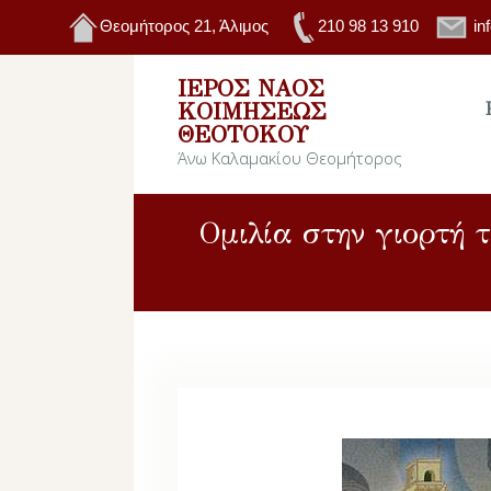
Θεομήτορος 21, Άλιμος
210 98 13 910
in
ΙΕΡΌΣ ΝΑΌΣ
ΚΟΙΜΉΣΕΩΣ
ΘΕΟΤΌΚΟΥ
Άνω Καλαμακίου Θεομήτορος
Ομιλία στην γιορτή 