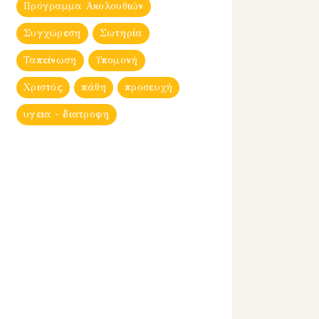
Πρόγραμμα Ακολουθιών
Συγχώρεση
Σωτηρία
Ταπείνωση
Υπομονή
Χριστός
πάθη
προσευχή
υγεια - διατροφη