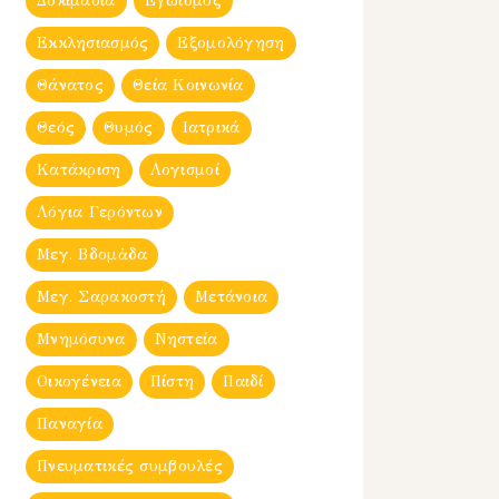
Δοκιμασία
Εγωισμός
Εκκλησιασμός
Εξομολόγηση
Θάνατος
Θεία Κοινωνία
Θεός
Θυμός
Ιατρικά
Κατάκριση
Λογισμοί
Λόγια Γερόντων
Μεγ. Βδομἀδα
Μεγ. Σαρακοστή
Μετάνοια
Μνημόσυνα
Νηστεία
Οικογένεια
Πίστη
Παιδί
Παναγία
Πνευματικές συμβουλές