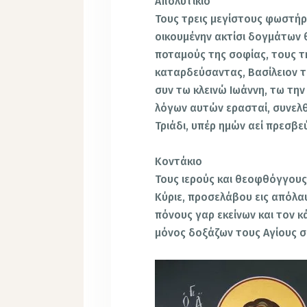
Απολυτίκιο
Τους τρεις μεγίστους φωστήρ
οικουμένην ακτίσι δογμάτων 
ποταμούς της σοφίας, τους τ
καταρδεύσαντας, Βασίλειον τ
συν τω κλεινώ Ιωάννη, τω τη
λόγων αυτών ερασταί, συνελθ
Τριάδι, υπέρ ημών αεί πρεσβε
Κοντάκιο
Τους ιερούς και θεοφθόγγους
Κύριε, προσελάβου εις απόλα
πόνους γαρ εκείνων και τον 
μόνος δοξάζων τους Αγίους σ