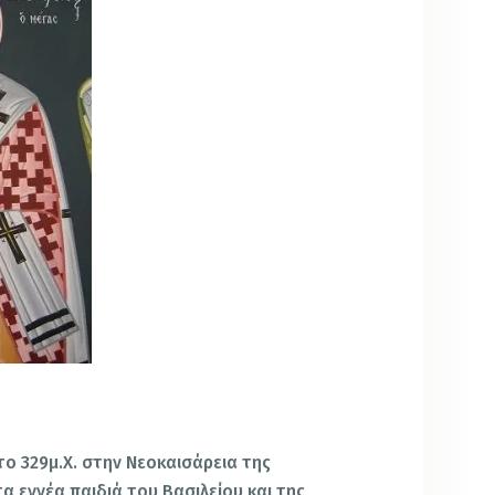
το 329μ.Χ. στην Νεοκαισάρεια της
 εννέα παιδιά του Βασιλείου και της