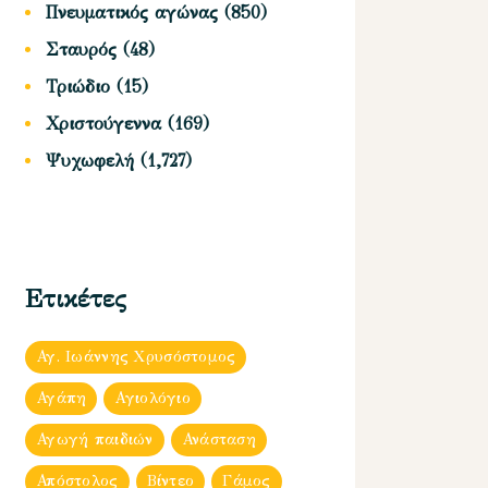
Πνευματικός αγώνας
(850)
Σταυρός
(48)
Τριώδιο
(15)
Χριστούγεννα
(169)
Ψυχωφελή
(1,727)
Ετικέτες
Αγ. Ιωάννης Χρυσόστομος
Αγάπη
Αγιολόγιο
Αγωγή παιδιών
Ανάσταση
Απόστολος
Βίντεο
Γάμος