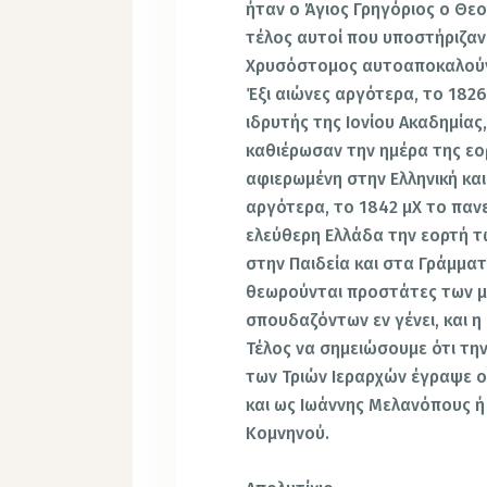
ήταν ο Άγιος Γρηγόριος ο Θε
τέλος αυτοί που υποστήριζαν 
Χρυσόστομος αυτοαποκαλούντ
Έξι αιώνες αργότερα, το 1826
ιδρυτής της Ιονίου Ακαδημίας
καθιέρωσαν την ημέρα της εο
αφιερωμένη στην Ελληνική και
αργότερα, το 1842 μΧ το παν
ελεύθερη Ελλάδα την εορτή 
στην Παιδεία και στα Γράμματ
θεωρούνται προστάτες των μ
σπουδαζόντων εν γένει, και η 
Τέλος να σημειώσουμε ότι την
των Τριών Ιεραρχών έγραψε ο
και ως Ιωάννης Μελανόπους ή
Κομνηνού.