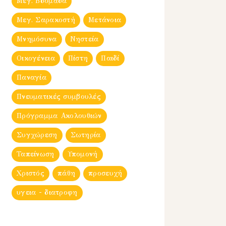
Μεγ. Βδομἀδα
Μεγ. Σαρακοστή
Μετάνοια
Μνημόσυνα
Νηστεία
Οικογένεια
Πίστη
Παιδί
Παναγία
Πνευματικές συμβουλές
Πρόγραμμα Ακολουθιών
Συγχώρεση
Σωτηρία
Ταπείνωση
Υπομονή
Χριστός
πάθη
προσευχή
υγεια - διατροφη