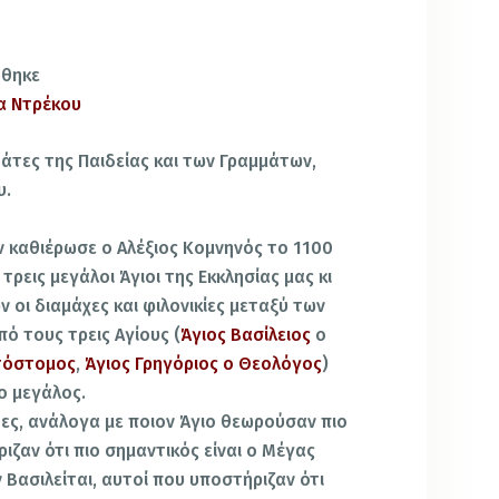
ώθηκε
α Ντρέκου
στάτες της Παιδείας και των Γραμμάτων,
υ.
ν καθιέρωσε ο Αλέξιος Κομνηνός το 1100
 τρεις μεγάλοι Άγιοι της Εκκλησίας μας κι
οι διαμάχες και φιλονικίες μεταξύ των
πό τους τρεις Αγίους (
Άγιος Βασίλειος
ο
στόστομος
,
Άγιος Γρηγόριος ο Θεολόγος
)
ιο μεγάλος.
δες, ανάλογα με ποιον Άγιο θεωρούσαν πιο
ιζαν ότι πιο σημαντικός είναι ο Μέγας
Βασιλείται, αυτοί που υποστήριζαν ότι