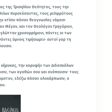
ας της Τρισηλίου Θεότητος, τους την
θείων πυρσεύσαντας, τους μελιρρύτους
ην κτίσιν πάσαν θεογνωσίας νάμασι
ον Μέγαν, και τον Θεολόγον Γρηγόριον,
ν γλώτταν χρυσορρήμονι, πάντες οι των
όντες ύμνοις τιμήσωμεν· αυτοί γαρ τη
ύουσιν.
 κήρυκας, την κορυφήν των Διδασκάλων
υσιν, των αγαθών σου και ανάπαυσιν· τους
κάματον, εδέξω πάσαν ολοκάρπωσιν, ο
ου.