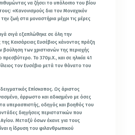
ιθυμώντας να ζήσει το υπόλοιπο του βίου
 τους: «Κανονισμούς δια τον Μοναχικόν
 την ζωή στα μοναστήρια μέχρι τις μέρες
σιγά σιγά εξαπλώθηκε σε όλη την
 της Καισάρειας Ευσέβιος κάνοντας πράξη
ην βούληση των χριστιανών της περιοχής
 πρεσβύτερο. Το 370μ.Χ., και σε ηλικία 41
σίλειος τον Ευσέβιο μετά τον θάνατο του
οδειγματικός Επίσκοπος. Ως άριστος
νασμένο, άρρωστο και αδικημένο με όσες
ντα υπερασπιστής, οδηγός και βοηθός του
οντάδες διηγήσεις περιστατικών που
 Αγίου. Μεταξύ όσων έκανε για τους
είναι η ίδρυση του φιλανθρωπικού