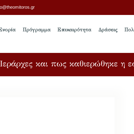
fo@theomitoros.gr
Ενορία
Πρόγραμμα
Επικαιρότητα
Δράσεις
Πολ
 Ιεράρχες και πως καθιερώθηκε η ε