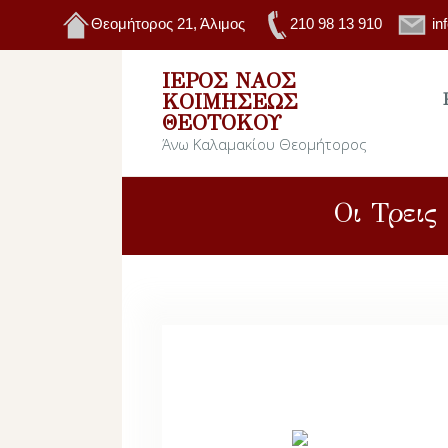
Θεομήτορος 21, Άλιμος
210 98 13 910
in
ΙΕΡΌΣ ΝΑΌΣ
ΚΟΙΜΉΣΕΩΣ
ΘΕΟΤΌΚΟΥ
Άνω Καλαμακίου Θεομήτορος
Οι Τρεις