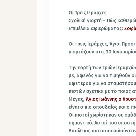
Οι Τρεις Ιεράρχες
Σχολική γιορτή – Πώς καθιερ
Επιμέλεια αφιερώματος:
Σοφί
Οι τρεις Ιεράρχες, Άγιοι Προ
γιορτάζουν στις 30 Ιανουαρίο
Την εορτή των Τριών Ιεραρχώ
μΧ, αφενός για να τιμηθούν οι
αφετέρου για να σταματήσουν 
πιστών σχετικά με το ποιος α
Μέγας,
Άγιος Ιωάννης ο Χρυ
είναι ο πιο σπουδαίος και ο π
Οι πιστοί χωρίστηκαν σε ομά
σημαντικό. Αυτοί που υποστήρ
Βασίλειος αυτοαποκαλούνταν 