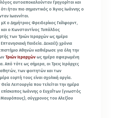
ολόγος αυτοαποκαλούνταν Γρηγορίται και
ότι ήταν πιο σημαντικός ο Άγιος Ιωάννης ο
αν Ιωαννίται.
 μΧ ο Δημήτριος Φρειδερίκος Γκίλφορντ,
, και ο Κωνσταντίνος Τυπάλδος
ρτής των Τριών Ιεραρχών ως ημέρα
 Επτανησιακή Παιδεία. Δεκαέξι χρόνια
επιστήμιο Αθηνών καθιέρωσε για όλη την
των
Τριών Ιεραρχών
ως ημέρα αφιερωμένη
α. Από τότε ως σήμερα, οι Τρεις Ιεράρχες
αθητών, των φοιτητών και των
μέρα εορτή τους είναι σχολική αργία.
 Θεία Λειτουργία που τελείται την ημέρα
 επίσκοπος Ιωάννης ο Ευχαΐτων (γνωστός
 Μαυρόπους), σύγχρονος του Αλεξίου