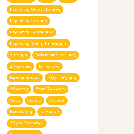
Γέροντας Όσιος Παΐσιος
Γέροντας Παΐσιος
Γέροντας Πορφύριος
Γέροντας Ὀσιος Πορφύριος
Διάφορα
Διδακτικές ιστορίες
Δοκιμασία
Εγωισμός
Εκκλησιασμός
Εξομολόγηση
Θάνατος
Θεία Κοινωνία
Θεός
Θυμός
Ιατρικά
Κατάκριση
Λογισμοί
Λόγια Γερόντων