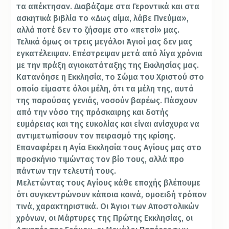
τα απέκτησαν. Διαβάζαμε στα Γεροντικά και στα
ασκητικά βιβλία το «Δως αίμα, λάβε Πνεύμα»,
αλλά ποτέ δεν το ζήσαμε στο «πετσί» μας.
Τελικά όμως οι τρεις μεγάλοι Άγιοί μας δεν μας
εγκατέλειψαν. Επέστρεψαν μετά από λίγα χρόνια
με την πράξη αγιοκατάταξης της Εκκλησίας μας.
Κατανόησε η Εκκλησία, το Σώμα του Χριστού στο
οποίο είμαστε όλοι μέλη, ότι τα μέλη της, αυτά
της παρούσας γενιάς, νοσούν βαρέως. Πάσχουν
από την νόσο της πρόσκαιρης και δοτής
ευμάρειας και της ευκολίας και είναι ανίσχυρα να
αντιμετωπίσουν τον πειρασμό της κρίσης.
Επαναφέρει η Αγία Εκκλησία τους Αγίους μας στο
προσκήνιο τιμώντας τον βίο τους, αλλά προ
πάντων την τελευτή τους.
Μελετώντας τους Αγίους κάθε εποχής βλέπουμε
ότι συγκεντρώνουν κάποια κοινά, ομοειδή τρόπον
τινά, χαρακτηριστικά. Οι Άγιοι των Αποστολικών
χρόνων, οι Μάρτυρες της Πρώτης Εκκλησίας, οι