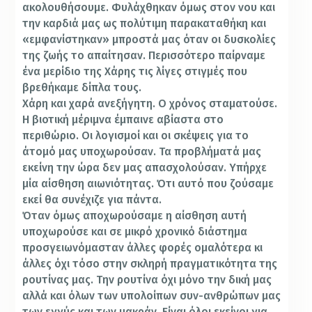
ακολουθήσουμε. Φυλάχθηκαν όμως στον νου και
την καρδιά μας ως πολύτιμη παρακαταθήκη και
«εμφανίστηκαν» μπροστά μας όταν οι δυσκολίες
της ζωής το απαίτησαν. Περισσότερο παίρναμε
ένα μερίδιο της Χάρης τις λίγες στιγμές που
βρεθήκαμε δίπλα τους.
Χάρη και χαρά ανεξήγητη. Ο χρόνος σταματούσε.
Η βιοτική μέριμνα έμπαινε αβίαστα στο
περιθώριο. Οι λογισμοί και οι σκέψεις για το
άτομό μας υποχωρούσαν. Τα προβλήματά μας
εκείνη την ώρα δεν μας απασχολούσαν. Υπήρχε
μία αίσθηση αιωνιότητας. Ότι αυτό που ζούσαμε
εκεί θα συνέχιζε για πάντα.
Όταν όμως αποχωρούσαμε η αίσθηση αυτή
υποχωρούσε και σε μικρό χρονικό διάστημα
προσγειωνόμασταν άλλες φορές ομαλότερα κι
άλλες όχι τόσο στην σκληρή πραγματικότητα της
ρουτίνας μας. Την ρουτίνα όχι μόνο την δική μας
αλλά και όλων των υπολοίπων συν-ανθρώπων μας
των εγγύς και των μακράν. Είναι όλοι εκείνοι για