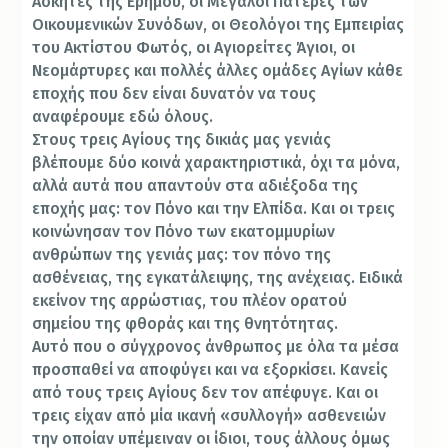
Ασκητές της Ερήμου, οι Μεγάλοι Πατέρες των
Οικουμενικών Συνόδων, οι Θεολόγοι της Εμπειρίας
του Ακτίστου Φωτός, οι Αγιορείτες Άγιοι, οι
Νεομάρτυρες και πολλές άλλες ομάδες Αγίων κάθε
εποχής που δεν είναι δυνατόν να τους
αναφέρουμε εδώ όλους.
Στους τρεις Αγίους της δικιάς μας γενιάς
βλέπουμε δύο κοινά χαρακτηριστικά, όχι τα μόνα,
αλλά αυτά που απαντούν στα αδιέξοδα της
εποχής μας: τον Πόνο και την Ελπίδα. Και οι τρεις
κοινώνησαν τον Πόνο των εκατομμυρίων
ανθρώπων της γενιάς μας: τον πόνο της
ασθένειας, της εγκατάλειψης, της ανέχειας. Ειδικά
εκείνον της αρρώστιας, του πλέον ορατού
σημείου της φθοράς και της θνητότητας.
Αυτό που ο σύγχρονος άνθρωπος με όλα τα μέσα
προσπαθεί να αποφύγει και να εξορκίσει. Κανείς
από τους τρεις Αγίους δεν τον απέφυγε. Και οι
τρεις είχαν από μία ικανή «συλλογή» ασθενειών
την οποίαν υπέμειναν οι ίδιοι, τους άλλους όμως