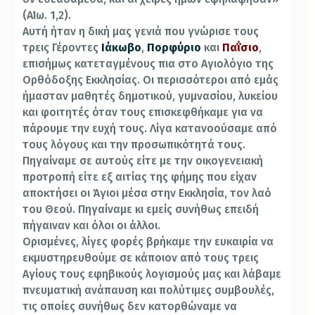
(Α΄Ιω. 1,2).
Αυτή ήταν η δική μας γενιά που γνώρισε τους
τρεις Γέροντες
Ιάκωβο
,
Πορφύριο
και
Παΐσιο
,
επισήμως κατεταγμένους πια στο Αγιολόγιο της
Ορθόδοξης Εκκλησίας. Οι περισσότεροι από εμάς
ήμασταν μαθητές δημοτικού, γυμνασίου, λυκείου
και φοιτητές όταν τους επισκεφθήκαμε για να
πάρουμε την ευχή τους. Λίγα κατανοούσαμε από
τους λόγους και την προσωπικότητά τους.
Πηγαίναμε σε αυτούς είτε με την οικογενειακή
προτροπή είτε εξ αιτίας της φήμης που είχαν
αποκτήσει οι Άγιοι μέσα στην Εκκλησία, τον λαό
του Θεού. Πηγαίναμε κι εμείς συνήθως επειδή
πήγαιναν και όλοι οι άλλοι.
Ορισμένες, λίγες φορές βρήκαμε την ευκαιρία να
εκμυστηρευθούμε σε κάποιον από τους τρεις
Αγίους τους εφηβικούς λογισμούς μας και λάβαμε
πνευματική ανάπαυση και πολύτιμες συμβουλές,
τις οποίες συνήθως δεν κατορθώναμε να