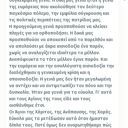
συγκεκριμένη γενιά. Η δική μας γενιά ήταν η γενιά
της ευμάρειας που ακολούθησε τον δεύτερο
παγκόσμιο πόλεμο, την εμφύλια σύγκρουση και
τις πολιτικές περιπέτειες της πατρίδας μας.
Η προηγούμενη γενιά προσπαθούσε να κλείσει
πληγές για να ορθοποδήσει. Η δικιά μας
προσπαθούσε να αποκοπεί από το παρελθόν και
να απολαύσει με άκρα αισιοδοξία ένα παρόν,
χωρίς να αναλογίζεται ιδιαίτερα το μέλλον.
Αναπόφευκτα το τότε μέλλον έγινε παρόν. Και
την ευμάρεια και την ασυλλόγιστη αισιοδοξία την
διαδέχθηκαν η γενικευμένη κρίση και η
απαισιοδοξία. Η γενιά μας δεν ήταν μεγαλωμένη
να αντέχει και να αντιμετωπίζει τον πόνο και την
δυσκολία. Ήταν μια γενιά για τα εύκολα. Γι’ αυτό
και τους Αγίους της τους είδε και τους
αισθάνθηκε έτσι.
Οι Άγιοι της Χάριτος, της Ανάπαυσης, της Χαράς.
Εύκολα μας τα μετέδωσαν αυτά όταν ήμασταν
δίπλα τους. Ποτέ όμως δεν αναρωτηθήκαμε πώς