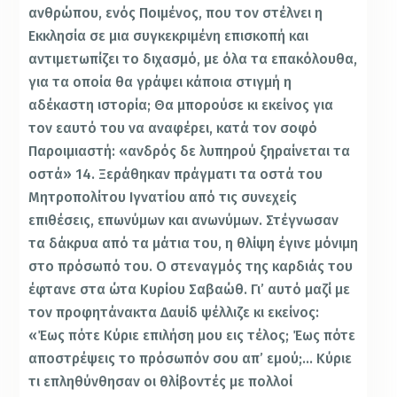
ανθρώπου, ενός Ποιμένος, που τον στέλνει η
Εκκλησία σε μια συγκεκριμένη επισκοπή και
αντιμετωπίζει το διχασμό, με όλα τα επακόλουθα,
για τα οποία θα γράψει κάποια στιγμή η
αδέκαστη ιστορία; Θα μπορούσε κι εκείνος για
τον εαυτό του να αναφέρει, κατά τον σοφό
Παροιμιαστή: «ανδρός δε λυπηρού ξηραίνεται τα
οστά» 14. Ξεράθηκαν πράγματι τα οστά του
Μητροπολίτου Ιγνατίου από τις συνεχείς
επιθέσεις, επωνύμων και ανωνύμων. Στέγνωσαν
τα δάκρυα από τα μάτια του, η θλίψη έγινε μόνιμη
στο πρόσωπό του. Ο στεναγμός της καρδιάς του
έφτανε στα ώτα Κυρίου Σαβαώθ. Γι’ αυτό μαζί με
τον προφητάνακτα Δαυίδ ψέλλιζε κι εκείνος:
«Έως πότε Κύριε επιλήση μου εις τέλος; Έως πότε
αποστρέψεις το πρόσωπόν σου απ’ εμού;… Κύριε
τι επληθύνθησαν οι θλίβοντές με πολλοί