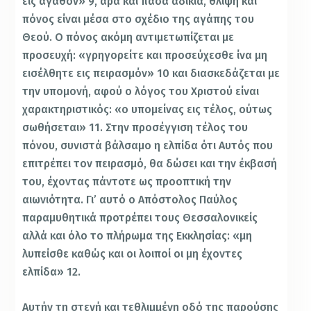
εις αγαθόν» 9, άρα και πάσα αδικία, θλίψη και
πόνος είναι μέσα στο σχέδιο της αγάπης του
Θεού. Ο πόνος ακόμη αντιμετωπίζεται με
προσευχή: «γρηγορείτε και προσεύχεσθε ίνα μη
εισέλθητε εις πειρασμόν» 10 και διασκεδάζεται με
την υπομονή, αφού ο λόγος του Χριστού είναι
χαρακτηριστικός: «ο υπομείνας εις τέλος, ούτως
σωθήσεται» 11. Στην προσέγγιση τέλος του
πόνου, συνιστά βάλσαμο η ελπίδα ότι Αυτός που
επιτρέπει τον πειρασμό, θα δώσει και την έκβασή
του, έχοντας πάντοτε ως προοπτική την
αιωνιότητα. Γι’ αυτό ο Απόστολος Παύλος
παραμυθητικά προτρέπει τους Θεσσαλονικείς
αλλά και όλο το πλήρωμα της Εκκλησίας: «μη
λυπείσθε καθώς και οι λοιποί οι μη έχοντες
ελπίδα» 12.
Αυτήν τη στενή και τεθλιμμένη οδό της παρούσης