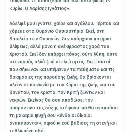
επίκρανα. Σε ασπάζομαι και πάλι αδελφικώς εν
Κυρίω. Ο Λαρίσης Ιγνάτιος».
Αδελφέ μου Ιγνάτιε, χαίρε και αγάλλου. Τέρπου και
χόρευε στο Ουράνιο Θυσιαστήριο. Εκεί, στη
Βασιλεία των Ουρανών, δεν υπάρχουν ποτήρια
θλίψεως, αλλά μόνο η ανέκφραστος χαρά του
Χριστού. Εκεί δεν υπάρχει πόνος, ούτε λύπη, ούτε
στεναγμός αλλά ζωή ατελεύτητος. Γιατί αυτοί
που σήκωναν και υπέμειναν τα παθήματα και τις
δοκιμασίες της παρούσης ζωής, θα βρίσκονται
πλέον σε κοινωνία με τον Κύριο της ζωής και του
θανάτου, τον Χριστό, τον Κριτή ζώντων και
νεκρών. Εκείνος θα σου αποδώσει τον
αμαράντινο της δόξης στέφανο και θα αναπαύσει
τη μακαρία ψυχή σου «ένθα οι δίκαιοι
αναπαύονται», αφού κι εσύ βάδισες τη στενή και
τεθλιμμένη οδό.