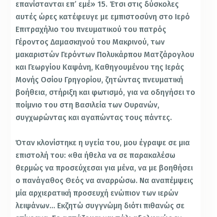
επανίστανται επ’ εμέ» 15. Έτσι στις δύσκολες
αυτές ώρες κατέφευγε με εμπιστοσύνη στο Ιερό
Επιτραχήλιο του πνευματικού του πατρός
Γέροντος Δαμασκηνού του Μακρινού, των
μακαριστών Γερόντων Πολυκάρπου Ματζάρογλου
και Γεωργίου Καψάνη, Καθηγουμένου της Ιεράς
Μονής Οσίου Γρηγορίου, ζητώντας πνευματική
βοήθεια, στήριξη και φωτισμό, για να οδηγήσει το
ποίμνιο του στη Βασιλεία των Ουρανών,
συγχωρώντας και αγαπώντας τους πάντες.
Όταν κλονίστηκε η υγεία του, μου έγραψε σε μια
επιστολή του: «θα ήθελα να σε παρακαλέσω
θερμώς να προσεύχεσαι για μένα, να με βοηθήσει
ο πανάγαθος Θεός να αναρρώσω. Να αναπέμψεις
μία αρχιερατική προσευχή ενώπιον των ιερών
λειψάνων… Εκζητώ συγγνώμη διότι πιθανώς σε