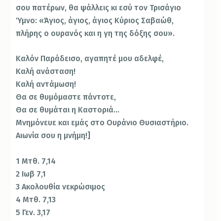
σου πατέρων, θα ψάλλεις κι εσύ τον Τρισάγιο
Ύμνο: «Άγιος, άγιος, άγιος Κύριος Σαβαώθ,
πλήρης ο ουρανός και η γη της δόξης σου».
Καλόν Παράδεισο, αγαπητέ μου αδελφέ,
Καλή ανάσταση!
Καλή αντάμωση!
Θα σε θυμόμαστε πάντοτε,
Θα σε θυμάται η Καστοριά…
Μνημόνευε και εμάς στο Ουράνιο Θυσιαστήριο.
Αιωνία σου η μνήμη!]
1 Μτθ. 7,14
2 Ιωβ 7,1
3 Ακολουθία νεκρώσιμος
4 Μτθ. 7,13
5 Γεν. 3,17