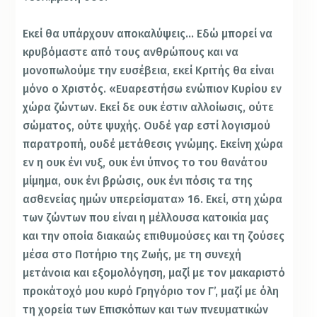
Εκεί θα υπάρχουν αποκαλύψεις… Εδώ μπορεί να
κρυβόμαστε από τους ανθρώπους και να
μονοπωλούμε την ευσέβεια, εκεί Κριτής θα είναι
μόνο ο Χριστός. «Ευαρεστήσω ενώπιον Κυρίου εν
χώρα ζώντων. Εκεί δε ουκ έστιν αλλοίωσις, ούτε
σώματος, ούτε ψυχής. Ουδέ γαρ εστί λογισμού
παρατροπή, ουδέ μετάθεσις γνώμης. Εκείνη χώρα
εν η ουκ ένι νυξ, ουκ ένι ύπνος το του θανάτου
μίμημα, ουκ ένι βρώσις, ουκ ένι πόσις τα της
ασθενείας ημών υπερείσματα» 16. Εκεί, στη χώρα
των ζώντων που είναι η μέλλουσα κατοικία μας
και την οποία διακαώς επιθυμούσες και τη ζούσες
μέσα στο Ποτήριο της Ζωής, με τη συνεχή
μετάνοια και εξομολόγηση, μαζί με τον μακαριστό
προκάτοχό μου κυρό Γρηγόριο τον Γ’, μαζί με όλη
τη χορεία των Επισκόπων και των πνευματικών