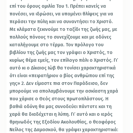
επί του όρους ομιλία Του 1. Πρέπει κανείς να
πονέσει, να ιδρώσει, να υπομένει θλίψεις για να
περάσει την πύλη και να συναντήσει το Χριστό.
Με κλάματα ξεκινούμε το ταξίδι της ζωής μας, με
πολλούς πόνους το συνεχίζουμε και με οδύνες
καταλήγουμε στο τέρμα. Τον πρόλογο του
βιβλίου της ζωής μας τον γράφει ο Χριστός, το
κυρίως θέμα εμείς, τον επίλογο πάλι ο Χριστός. Γι’
αυτό κι ο Δίκαιος Ιώβ θα τονίσει χαρακτηριστικά
ότι είναι «πειρατήριον ο βίος ανθρώπου επί της
γης» 2. Δεν είμαστε πια στον Παράδεισο, δεν
μπορούμε να απολαμβάνουμε την ασκίαστη χαρά
που χάρισε ο Θεός στους πρωτοπλάστους. Η
βαθιά οδύνη θα μας συνοδεύει πάντοτε και τη
χαρά θα διαδέχεται η λύπη. Γι’ αυτό και ο ιερός
θρηνωδός της Εξοδίου Ακολουθίας, o θεοφόρος
Νείλος της Δαμασκού, θα γράψει χαρακτηριστικά: