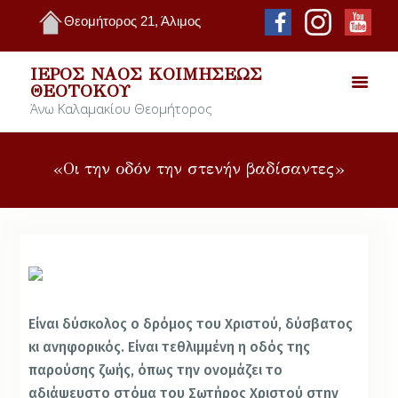
Θεομήτορος 21, Άλιμος
ΙΕΡΌΣ ΝΑΌΣ ΚΟΙΜΉΣΕΩΣ
ΘΕΟΤΌΚΟΥ
Άνω Καλαμακίου Θεομήτορος
«Οι την οδόν την στενήν βαδίσαντες»
Είναι δύσκολος ο δρόμος του Χριστού, δύσβατος
κι ανηφορικός. Είναι τεθλιμμένη η οδός της
παρούσης ζωής, όπως την ονομάζει το
αδιάψευστο στόμα του Σωτήρος Χριστού στην