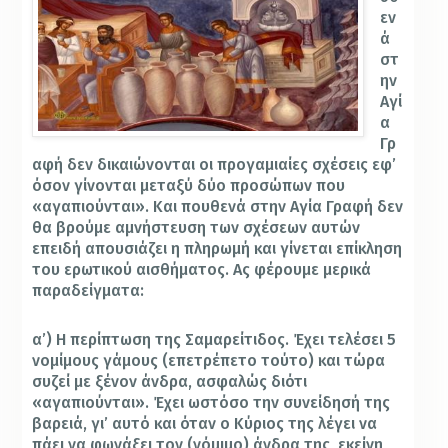
εν
ά
στ
ην
Αγί
α
Γρ
αφή δεν δικαιώνονται οι προγαμιαίες σχέσεις εφ’
όσον γίνονται μεταξύ δύο προσώπων που
«αγαπιούνται».
Και πουθενά στην Αγία Γραφή δεν
θα βρούμε αμνήστευση των σχέσεων αυτών
επειδή απουσιάζει η πληρωμή και γίνεται επίκληση
του ερωτικού αισθήματος. Ας φέρουμε μερικά
παραδείγματα:
α’) Η περίπτωση της Σαμαρείτιδος. Έχει τελέσει 5
νομίμους γάμους (επετρέπετο τούτο) και τώρα
συζεί με ξένον άνδρα, ασφαλώς διότι
«αγαπιούνται». Έχει ωστόσο την συνείδησή της
βαρειά, γι’ αυτό και όταν ο Κύριος της λέγει να
πάει να φωνάξει τον (νόμιμο) άνδρα της, εκείνη