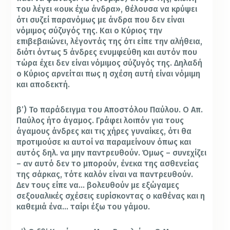
του λέγει «ουκ έχω άνδρα», θέλουσα να κρύψει
ότι συζεί παρανόμως με άνδρα που δεν είναι
νόμιμος σύζυγός της. Και ο Κύριος την
επιβεβαιώνει, λέγοντάς της ότι είπε την αλήθεια,
διότι όντως 5 άνδρες ενυμφεύθη και αυτόν που
τώρα έχει δεν είναι νόμιμος σύζυγός της. Δηλαδή
ο Κύριος αρνείται πως η σχέση αυτή είναι νόμιμη
και αποδεκτή.
β’) Το παράδειγμα του Αποστόλου Παύλου. Ο Απ.
Παύλος ήτο άγαμος. Γράφει λοιπόν για τους
άγαμους άνδρες και τις χήρες γυναίκες, ότι θα
προτιμούσε κι αυτοί να παραμείνουν όπως και
αυτός δηλ. να μην παντρευθούν. Όμως – συνεχίζει
– αν αυτό δεν το μπορούν, ένεκα της ασθενείας
της σάρκας, τότε καλόν είναι να παντρευθούν.
Δεν τους είπε να… βολευθούν με εξώγαμες
σεξουαλικές σχέσεις ευρίσκοντας ο καθένας και η
καθεμιά ένα… ταίρι έξω του γάμου.