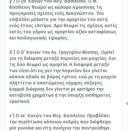
γ’) Ο ξθ’ Κανών του Μεγ. Βασιλείου. Ο Μ.
Βασίλειος θεωρεί ως κώλυμα ιερωσύνης τις
προγαμιαίες σχέσεις ενός Αναγνώστου. Του
επιβάλλει μάλιστα για την αμαρτίαν του αυτή
ενός έτους επιτίμιο. Άρα θεωρεί τις σχέσεις αυτές
εκτός του γάμου ως αμαρτίαν αξίαν κατακρίσεως
και παιδαγωγικής τιμωρίας.
δ’) Ο δ’ Κανών του Αγ. Γρηγορίου Νύσσης. Ομιλεί
για τη διάκριση μεταξύ πορνείας και μοιχείας. Και
τις δύο θεωρεί ως αμαρτία. Η διαφορά μεταξύ
των είναι ότι εις μεν την πορνείαν δεν γίνεται
κάποια αδικία σε βάρος τρίτου, ενώ με τη μοιχεία
πλήττεται ο απατώμενος νόμιμος σύζυγος.
Καμμιά διάκριση δεν γίνεται με κριτήριο την
καταβολή χρημάτων ή την ύπαρξη αισθήματος
ερωτικού.
ε’) Ο κε’ Κανών του Μεγ. Βασιλείου. Προβλέπει
την περίπτωσιν κάποιου ανδρός που διέφθειρε
μία γυναίκα και στη συνέχεια την παντρεύθηκε.