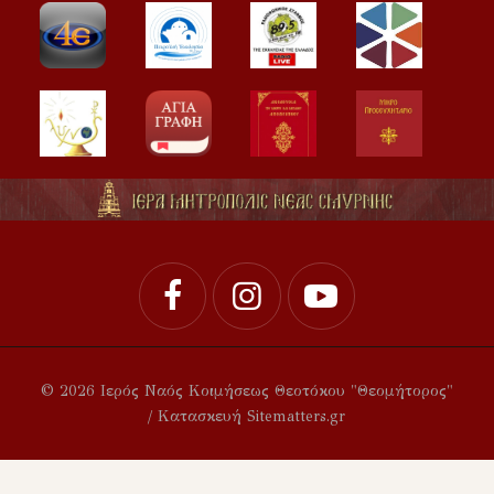
© 2026 Ιερός Ναός Κοιμήσεως Θεοτόκου "Θεομήτορος"
/ Κατασκευή Sitematters.gr