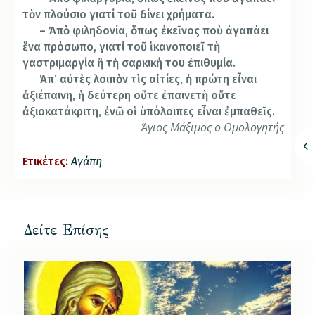
τὸν πλούσιο γιατί τοῦ δίνει χρήματα.
– Ἀπὸ φιληδονία, ὅπως ἐκεῖνος ποὺ ἀγαπάει
ἕνα πρόσωπο, γιατί τοῦ ἱκανοποιεῖ τὴ
γαστριμαργία ἢ τὴ σαρκική του ἐπιθυμία.
Ἀπ’ αὐτὲς λοιπὸν τὶς αἰτίες, ἡ πρώτη εἶναι
ἀξιέπαινη, ἡ δεύτερη οὔτε ἐπαινετὴ οὔτε
ἀξιοκατάκριτη, ἐνῶ οἱ ὑπόλοιπες εἶναι ἐμπαθεῖς.
Άγιος Μάξιμος ο Ομολογητής
Ετικέτες:
Αγάπη
Δείτε Επίσης