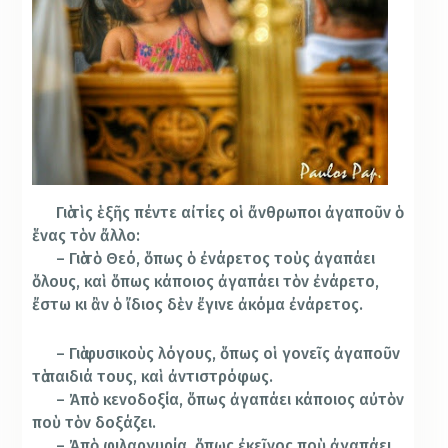
Γιὰ τὶς ἑξῆς πέντε αἰτίες οἱ ἄνθρωποι ἀγαποῦν ὁ
ἕνας τὸν ἄλλο:
– Γιὰ τὸ Θεό, ὅπως ὁ ἐνάρετος τοὺς ἀγαπάει
ὅλους, καὶ ὅπως κάποιος ἀγαπάει τὸν ἐνάρετο,
ἔστω κι ἂν ὁ ἴδιος δὲν ἔγινε ἀκόμα ἐνάρετος.
– Γιὰ φυσικοὺς λόγους, ὅπως οἱ γονεῖς ἀγαποῦν
τὰ παιδιά τους, καὶ ἀντιστρόφως.
– Ἀπὸ κενοδοξία, ὅπως ἀγαπάει κάποιος αὐτὸν
ποὺ τὸν δοξάζει.
– Ἀπὸ φιλαργυρία, ὅπως ἐκεῖνος ποὺ ἀγαπάει