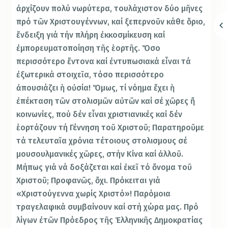
ἀρχίζουν πολύ νωρύτερα, τουλάχιστον δύο μῆνες
πρό τῶν Χριστουγέννων, καί ξεπερνοῦν κάθε ὅριο,
ἔνδειξη γιά τήν πλήρη ἐκκοσμίκευση καί
ἐμπορευματοποίηση τῆς ἑορτῆς. Ὅσο
περισσότερο ἔντονα καί ἐντυπωσιακά εἶναι τά
ἐξωτερικά στοιχεῖα, τόσο περισσότερο
ἀπουσιάζει ἡ οὐσία! Ὅμως, τί νόημα ἔχει ἡ
ἐπέκταση τῶν στολισμῶν αὐτῶν καί σέ χῶρες ἤ
κοινωνίες, πού δέν εἶναι χριστιανικές καί δέν
ἑορτάζουν τή Γέννηση τοῦ Χριστοῦ; Παρατηροῦμε
τά τελευταῖα χρόνια τέτοιους στολισμους σέ
μουσουλμανικές χῶρες, στήν Κίνα καί ἀλλοῦ.
Μήπως γιά νά δοξάζεται καί ἐκεῖ τό ὄνομα τοῦ
Χριστοῦ; Προφανῶς, ὄχι. Πρόκειται γιά
«Χριστούγεννα χωρίς Χριστό»! Παρόμοια
τραγελαφικά συμβαίνουν καί στή χώρα μας. Πρό
λίγων ἐτῶν Πρόεδρος τῆς Ἑλληνικῆς Δημοκρατίας