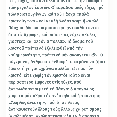
στίς εὐχές, πού ἀνταλλάσσονται μέ τήν εὐκαιρία
τῶν μεγάλων ἑορτῶν. Οἱ παραδοσιακές εὐχές πρό
τῶν Χριστουγέννων καί τοῦ Πάσχα «Καλά
Χριστούγεννα» καί «Καλή Ἀνάσταση» ἤ «Καλό
Πάσχα», ὅλο καί περισσότερο ἀντικαθίστανται
ἀπό τίς ἄχρωμες καί οὐδέτερες εὐχές «Καλές
γιορτές» καί «Χρόνια πολλά». Τό ὄνομα τοῦ
Χριστοῦ πρέπει νά ἐξαλειφθεῖ ἀπό τήν
καθημερινότητα, πρέπει νά μήν ἀκούγεται κἄν! Ὁ
σύγχρονος ἄνθρωπος ἐνδιαφέρεται μόνο νά ζήσει
ἐδῶ στή γῆ γιά «χρόνια πολλά», εἴτε μέ τόν
Χριστό, εἶτε χωρίς τόν Χριστό! Τοῦτο εἶναι
περισσότερο ἐμφανές στίς εὐχές, πού
ἀνταλλάσονται μετά τό Πάσχα: ὁ πασχάλιος
χαιρετισμός «Χριστός ἀνέστη!» καί ἡ ἀπάντηση
«Ἀληθῶς ἀνέστη!», πού, ὑποτίθεται,
ἀντικαθιστοῦν ὅλους τούς ἄλλους χαιρετισμούς
(«καλημέρα», «καλησπέρα» κ.λπ.) γιά σαράντα