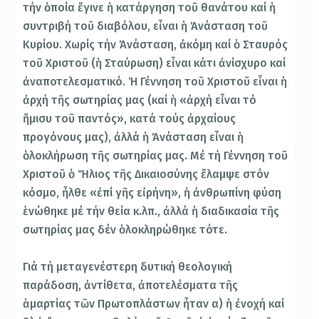
τήν ὁποία ἔγινε ἡ κατάργηση τοῦ θανάτου καί ἡ
συντριβή τοῦ διαβόλου, εἶναι ἡ Ἀνάσταση τοῦ
Κυρίου. Χωρίς τήν Ἀνάσταση, ἀκόμη καί ὁ Σταυρός
τοῦ Χριστοῦ (ἡ Σταύρωση) εἶναι κάτι ἀνίσχυρο καί
ἀναποτελεσματικό. Ἡ Γέννηση τοῦ Χριστοῦ εἶναι ἡ
ἀρχή τῆς σωτηρίας μας (καί ἡ «ἀρχή εἶναι τό
ἥμισυ τοῦ παντός», κατά τούς ἀρχαίους
προγόνους μας), ἀλλά ἡ Ἀνάσταση εἶναι ἡ
ὁλοκλήρωση τῆς σωτηρίας μας. Μέ τή Γέννηση τοῦ
Χριστοῦ ὁ Ἥλιος τῆς Δικαιοσύνης ἔλαμψε στόν
κόσμο, ἦλθε «ἐπί γῆς εἰρήνη», ἡ ἀνθρωπίνη φύση
ἑνώθηκε μέ τήν θεία κ.λπ., ἀλλά ἡ διαδικασία τῆς
σωτηρίας μας δέν ὁλοκληρώθηκε τότε.
Γιά τή μεταγενέστερη δυτική θεολογική
παράδοση, ἀντίθετα, ἀποτελέσματα τῆς
ἁμαρτίας τῶν Πρωτοπλάστων ἦταν α) ἡ ἐνοχή καί