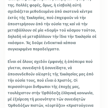
της. Πολλές φορές, ὅμως, ἡ εἰσβολή αὐτή
σχεδιάζεται μεθοδευμένα ἀπό σκοτεινά κέντρα
ἐκτός τῆς Ἐκκλησίας, πού ἐπιχειροῦν νά τήν
ἀποστερήσουν ἀπό τήν οὐσία της καί νά τήν
μεταβάλλουν σέ μία «δομή» τοῦ κόσμου τούτου,
δηλαδή νά μεταβάλλουν τήν ἴδια τήν Ἐκκλησία σέ
«κόσμο». Ἄς δοῦμε ἐνδεικτικά κάποια
συγκεκριμένα παραδείγματα.
Εἶναι σέ ὅλους σχεδόν ἐμφανής ἡ ἀπόπειρα πού
γίνεται, συνειδητά ἤ ἀσυνείδητα, νά
ἀποσυνδεθοῦν οἱ ἑορτές τῆς Ἐκκλησίας μας ἀπό
τήν οὐσία τους, πού εἶναι ὁ Χριστός. Οἱ
περισσότεροι ἄνθρωποι τῆς ἐποχῆς μας,
τουλάχιστον στήν Ὀρθόδοξη ἑλληνική κοινωνία,
μέ ἐξαίρεση τή μειονότητα τῶν συνειδητῶν
Ὀρθοδόξων πιστῶν, «ἑορτάζει» «Χριστούγεννα