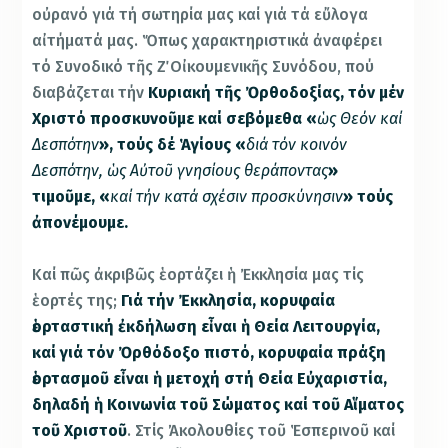
οὐρανό γιά τή σωτηρία μας καί γιά τά εὔλογα
αἰτήματά μας. Ὅπως χαρακτηριστικά ἀναφέρει
τό Συνοδικό τῆς Ζ΄ Οἰκουμενικῆς Συνόδου, πού
διαβάζεται τήν
Κυριακή τῆς Ὀρθοδοξίας, τόν μέν
Χριστό προσκυνοῦμε καί σεβόμεθα «
ὡς Θεόν καί
Δεσπότην
», τούς δέ Ἁγίους «
διά τόν κοινόν
Δεσπότην, ὡς Αὐτοῦ γνησίους θεράποντας
»
τιμοῦμε, «
καί τήν κατά σχέσιν προσκύνησιν
» τούς
ἀπονέμουμε.
Καί πῶς ἀκριβῶς ἑορτάζει ἡ Ἐκκλησία μας τίς
ἑορτές της;
Γιά τήν Ἐκκλησία, κορυφαία
ἑορταστική ἐκδήλωση εἶναι ἡ Θεία Λειτουργία,
καί γιά τόν Ὀρθόδοξο πιστό, κορυφαία πράξη
ἑορτασμοῦ εἶναι ἡ μετοχή στή Θεία Εὐχαριστία,
δηλαδή ἡ Κοινωνία τοῦ Σώματος καί τοῦ Αἵματος
τοῦ Χριστοῦ
. Στίς Ἀκολουθίες τοῦ Ἑσπερινοῦ καί