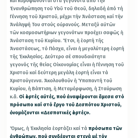
καί κορυφώνονται στά γεγονότα ἀπό τήν
Ἐνανθρώπηση τοῦ Υἱοῦ τοῦ Θεοῦ, δηλαδή ἀπό τή
Γέννηση τοῦ Χριστοῦ, μέχρι τήν Ἀνάσταση καί τήν
Ἀνάληψή Του στούς οὐρανούς. Μεταξύ αὐτῶν
τῶν κοσμοσωτήριων γεγονότων προέχει σαφῶς ἡ
Ἀνάσταση τοῦ Κυρίου. Ἔτσι, ἡ ἑορτή τῆς
Ἀναστάσεως, τό Πάσχα, εἶναι ἡ μεγαλύτερη ἑορτή
τῆς Ἐκκλησίας. Δεύτερο σέ σπουδαιότητα
γεγονός τῆς θείας Οἰκονομίας εἶναι ἡ Γέννηση τοῦ
Χριστοῦ καί δεύτερη μεγάλη ἑορτή εἶναι τά
Χριστούγεννα. Ἀκολουθοῦν ἡ Ὑπαπαντή τοῦ
Κυρίου, ἡ Βάπτιση, ἡ Μεταμόρφωση, ἡ Σταύρωση
κ.ἄ.
Οἱ ἑορτές αὐτές, πού ἀναφέρονται ἄμεσα στό
πρόσωπο καί στό ἔργο τοῦ Δεσπότου Χριστοῦ,
ὀνομάζονται «Δεσποτικές ἑορτές».
Ὅμως, ἡ Ἐκκλησία ἑορτάζει καί τά
πρόσωπα τῶν
ἀνθρώπων, πού συνδέονται στενά μέ τόν