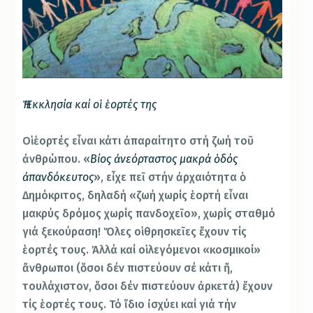
Ἡ Ἐκκλησία καί οἱ ἑορτές της
Οἱ ἑορτές εἶναι κάτι ἀπαραίτητο στή ζωή τοῦ
ἀνθρώπου. «
Βίος ἀνεόρταστος μακρά ὁδός
ἀπανδόκευτος
», εἶχε πεῖ στήν ἀρχαιότητα ὁ
Δημόκριτος, δηλαδή «ζωή χωρίς ἑορτή εἶναι
μακρύς δρόμος χωρίς πανδοχεῖο», χωρίς σταθμό
γιά ξεκούραση! Ὅλες οἱ θρησκεῖες ἔχουν τίς
ἑορτές τους. Ἀλλά καί οἱ λεγόμενοι «κοσμικοί»
ἄνθρωποι (ὅσοι δέν πιστεύουν σέ κάτι ἤ,
τουλάχιστον, ὅσοι δέν πιστεύουν ἀρκετά) ἔχουν
τίς ἑορτές τους. Τό ἴδιο ἰσχύει καί γιά τήν