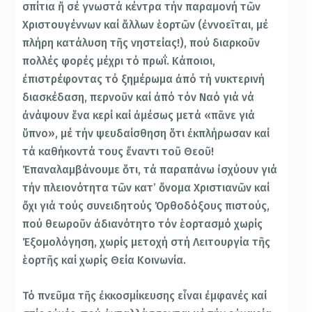
σπίτια ἤ σέ γνωστά κέντρα τήν παραμονή τῶν
Χριστουγέννων καί ἄλλων ἑορτῶν (ἐννοεῖται, μέ
πλήρη κατάλυση τῆς νηστείας!), πού διαρκοῦν
πολλές φορές μέχρι τό πρωΐ. Κάποιοι,
ἐπιστρέφοντας τό ξημέρωμα ἀπό τή νυκτερινή
διασκέδαση, περνοῦν καί ἀπό τόν Ναό γιά νά
ἀνάψουν ἕνα κερί καί ἀμέσως μετά «πᾶνε γιά
ὕπνο», μέ τήν ψευδαίσθηση ὅτι ἐκπλήρωσαν καί
τά καθήκοντά τους ἔναντι τοῦ Θεοῦ!
Ἐπαναλαμβάνουμε ὅτι, τά παραπάνω ἰσχύουν γιά
τήν πλειονότητα τῶν κατ’ ὄνομα Χριστιανῶν καί
ὄχι γιά τούς συνειδητούς Ὀρθοδόξους πιστούς,
πού θεωροῦν ἀδιανότητο τόν ἑορτασμό χωρίς
Ἐξομολόγηση, χωρίς μετοχή στή Λειτουργία τῆς
ἑορτῆς καί χωρίς Θεία Κοινωνία.
Τό πνεῦμα τῆς ἐκκοσμίκευσης εἶναι ἐμφανές καί