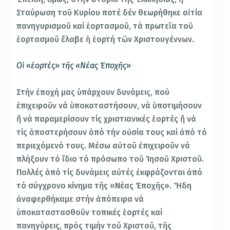
Σταύρωση τοῦ Κυρίου ποτέ δέν θεωρήθηκε αἰτία
πανηγυρισμοῦ καί ἑορτασμοῦ, τά πρωτεῖα τοῦ
ἑορτασμοῦ ἔλαβε ἡ ἑορτή τῶν Χριστουγέννων.
Οἱ «ἑορτές» τῆς «Νέας Ἐποχῆς»
Στήν ἐποχή μας ὑπάρχουν δυνάμεις, πού
ἐπιχειροῦν νά ὑποκαταστήσουν, νά ὑποτιμήσουν
ἤ νά παραμερίσουν τίς χριστιανικές ἑορτές ἤ νά
τίς ἀποστερήσουν ἀπό τήν οὐσία τους καί ἀπό τό
περιεχόμενό τους. Μέσω αὐτοῦ ἐπιχειροῦν νά
πλήξουν τό ἴδιο τό πρόσωπο τοῦ Ἰησοῦ Χριστοῦ.
Πολλές ἀπό τίς δυνάμεις αὐτές ἐκφράζονται ἀπό
τό σύγχρονο κίνημα τῆς «Νέας Ἐποχῆς». Ἤδη
ἀναφερθήκαμε στήν ἀπόπειρα νά
ὑποκαταστασθοῦν τοπικές ἑορτές καί
πανηγύρεις, πρός τιμήν τοῦ Χριστοῦ, τῆς