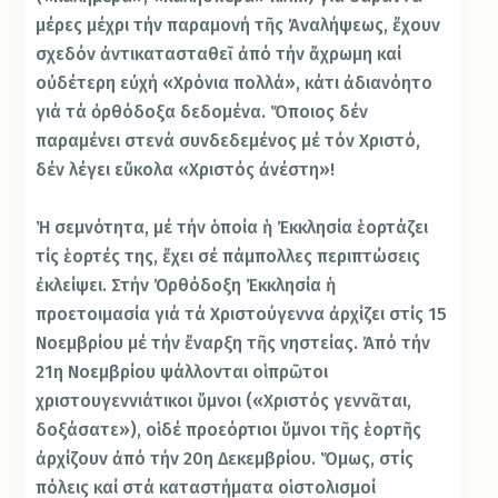
μέρες μέχρι τήν παραμονή τῆς Ἀναλήψεως, ἔχουν
σχεδόν ἀντικατασταθεῖ ἀπό τήν ἄχρωμη καί
οὐδέτερη εὐχή «Χρόνια πολλά», κάτι ἀδιανόητο
γιά τά ὀρθόδοξα δεδομένα. Ὅποιος δέν
παραμένει στενά συνδεδεμένος μέ τόν Χριστό,
δέν λέγει εὔκολα «Χριστός ἀνέστη»!
Ἡ σεμνότητα, μέ τήν ὁποία ἡ Ἐκκλησία ἑορτάζει
τίς ἑορτές της, ἔχει σέ πάμπολλες περιπτώσεις
ἐκλείψει. Στήν Ὀρθόδοξη Ἐκκλησία ἡ
προετοιμασία γιά τά Χριστούγεννα ἀρχίζει στίς 15
Νοεμβρίου μέ τήν ἔναρξη τῆς νηστείας. Ἀπό τήν
21η Νοεμβρίου ψάλλονται οἱ πρῶτοι
χριστουγεννιάτικοι ὕμνοι («Χριστός γεννᾶται,
δοξάσατε»), οἱ δέ προεόρτιοι ὕμνοι τῆς ἑορτῆς
ἀρχίζουν ἀπό τήν 20η Δεκεμβρίου. Ὅμως, στίς
πόλεις καί στά καταστήματα οἱ στολισμοί