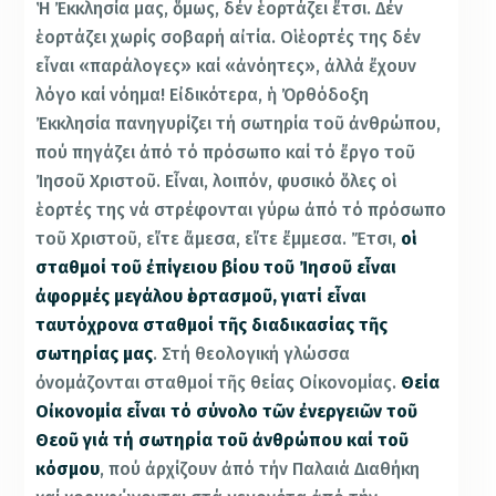
Ἡ Ἐκκλησία μας, ὅμως, δέν ἑορτάζει ἔτσι. Δέν
ἑορτάζει χωρίς σοβαρή αἰτία. Οἱ ἑορτές της δέν
εἶναι «παράλογες» καί «ἀνόητες», ἀλλά ἔχουν
λόγο καί νόημα! Εἰδικότερα, ἡ Ὀρθόδοξη
Ἐκκλησία πανηγυρίζει τή σωτηρία τοῦ ἀνθρώπου,
πού πηγάζει ἀπό τό πρόσωπο καί τό ἔργο τοῦ
Ἰησοῦ Χριστοῦ. Εἶναι, λοιπόν, φυσικό ὅλες οἱ
ἑορτές της νά στρέφονται γύρω ἀπό τό πρόσωπο
τοῦ Χριστοῦ, εἴτε ἄμεσα, εἴτε ἔμμεσα. Ἔτσι,
οἱ
σταθμοί τοῦ ἐπίγειου βίου τοῦ Ἰησοῦ εἶναι
ἀφορμές μεγάλου ἑορτασμοῦ, γιατί εἶναι
ταυτόχρονα σταθμοί τῆς διαδικασίας τῆς
σωτηρίας μας
. Στή θεολογική γλώσσα
ὀνομάζονται σταθμοί τῆς θείας Οἰκονομίας.
Θεία
Οἰκονομία εἶναι τό σύνολο τῶν ἐνεργειῶν τοῦ
Θεοῦ γιά τή σωτηρία τοῦ ἀνθρώπου καί τοῦ
κόσμου
, πού ἀρχίζουν ἀπό τήν Παλαιά Διαθήκη