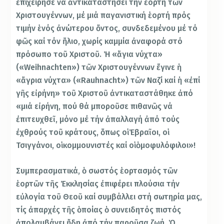
ἐπιχείρησε νά ἀντικαταστήσει τήν ἑορτή τῶν
Χριστουγέννων, μέ μιά παγανιστική ἑορτή πρός
τιμήν ἑνός ἀνώτερου ὄντος, συνδεδεμένου μέ τό
φῶς καί τόν ἥλιο, χωρίς καμμία ἀναφορά στό
πρόσωπο τοῦ Χριστοῦ. Ἡ «ἅγια νύχτα»
(«Weihnachten») τῶν Χριστουγέννων ἔγινε ἡ
«ἄγρια νύχτα» («Rauhnacht») τῶν Ναζί καί ἡ «ἐπί
γῆς εἰρήνη» τοῦ Χριστοῦ ἀντικαταστάθηκε ἀπό
«μιά εἰρήνη, πού θά μποροῦσε πιθανῶς νά
ἐπιτευχθεῖ, μόνο μέ τήν ἀπαλλαγή ἀπό τούς
ἐχθρούς τοῦ κράτους, ὅπως οἱ Ἑβραῖοι, οἱ
Τσιγγάνοι, οἱ κομμουνιστές καί οἱ ὁμοφυλόφιλοι»!
Συμπερασματικά, ὁ σωστός ἑορτασμός τῶν
ἑορτῶν τῆς Ἐκκλησίας ἐπιφέρει πλούσια τήν
εὐλογία τοῦ Θεοῦ καί συμβάλλει στή σωτηρία μας,
τίς ἀπαρχές τῆς ὁποίας ὁ συνειδητός πιστός
ἀπολαμβάνει ἤδη ἀπό τήν παροῦσα ζωή. Ὁ