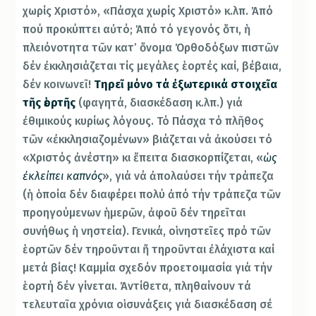
χωρίς Χριστό», «Πάσχα χωρίς Χριστό» κ.λπ. Ἀπό
πού προκύπτει αὐτό; Ἀπό τό γεγονός ὅτι, ἡ
πλειόνοτητα τῶν κατ’ ὄνομα Ὀρθοδόξων πιστῶν
δέν ἐκκλησιάζεται τίς μεγάλες ἑορτές καί, βέβαια,
δέν κοινωνεῖ!
Τηρεῖ μόνο τά ἐξωτερικά στοιχεῖα
τῆς ἑορτῆς
(φαγητά, διασκέδαση κ.λπ.) γιά
ἐθιμικούς κυρίως λόγους. Τό Πάσχα τό πλῆθος
τῶν «ἐκκλησιαζομένων» βιάζεται νά ἀκούσει τό
«Χριστός ἀνέστη» κι ἔπειτα διασκορπίζεται, «
ὡς
ἐκλείπει καπνός
», γιά νά ἀπολαύσει τήν τράπεζα
(ἡ ὁποία δέν διαφέρει πολύ ἀπό τήν τράπεζα τῶν
προηγούμενων ἡμερῶν, ἀφοῦ δέν τηρεῖται
συνήθως ἡ νηστεία). Γενικά, οἱ νηστεῖες πρό τῶν
ἑορτῶν δέν τηροῦνται ἤ τηροῦνται ἐλάχιστα καί
μετά βίας! Καμμία σχεδόν προετοιμασία γιά τήν
ἑορτή δέν γίνεται. Ἀντίθετα, πληθαίνουν τά
τελευταῖα χρόνια οἱ συνάξεις γιά διασκέδαση σέ