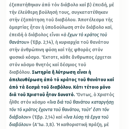
ἐξαπατήθηκαν ἀπό τόν διάβολο καί β) ἐπειδή, μέ
τήν ἐλεύθερη βούλησή τους, συγκατατέθηκαν
στήν ἐξαπάτηση τοῦ διαβόλου. Ἀποτέλεσμα τῆς
ἁμαρτίας ἦταν ἡ ὑποδούλωση στόν διάβολο καί,
ἐπειδή ὁ διάβολος εἶναι «
ὁ ἔχων τό κράτος τοῦ
θανάτου
» (Ἑβρ. 2,14), ἡ κυριαρχία τοῦ θανάτου
στήν ἀνθρώπινη φύση καί τῆς φθορᾶς στόν
φυσικό κόσμο. Ἔκτοτε, κάθε ἄνθρωπος ἐρχεται
στόν κόσμο θνητός καί δέσμιος τοῦ
διαβόλου.
Σωτηρία ἤ λύτρωση εἶναι ἡ
ἀπελευθέρωση ἀπό τό κράτος τοῦ θανάτου καί
ἀπό τά δεσμά τοῦ διαβόλου. Κάτι τέτοιο μόνο
διά τοῦ Χριστοῦ ἦταν δυνατό.
Ὄντως, ὁ Χριστός
ἦλθε στόν κόσμο «
ἵνα διά τοῦ θανάτου καταργήσῃ
τόν τό κράτος ἔχοντα τοῦ θανάτου, τοῦτ’ ἔστι τόν
διάβολον
» (Ἑβρ. 2,14) καί «
ἵνα λύσῃ τά ἔργα τοῦ
διαβόλου
» (Α΄ Ἰω. 3,8). Ἡ καθοριστική πράξη, μέ