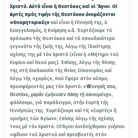
Χριστό. Αὐτά εἶναι ἡ Θεοτόκος καί οἱ Ἅγιοι
.
Οἱ
ἑορτές πρός τιμήν τῆς Θεοτόκου ὀνομάζονται
«Θεομητορικές»
καί εἶναι ἡ Γέννησή της, ὁ
Εὐαγγελισμός, ἡ Κοίμηση κ.ἄ. Ἑορτάζουμε τό
πρόσωπο τῆς Θεοτόκου καί τά σπουδαιότερα
γεγονότα τῆς ζωῆς της, λόγῳ τῆς ἰδιαίτερης
σχέσης της μέ τόν Χριστό (εἶναι ἡ «Μήτηρ» τοῦ
Κυρίου καί Θεοῦ μας). Ἐπίσης, λόγῳ τῆς θέσης
της στή διαδικασία τῆς θείας Οἰκονομίας καί
λόγῳ τῆς «χαρᾶς», πού ἔφερε στόν κόσμο,
προσφέροντάς μας τόν Χριστό: «
Ἡ Γέννησίς σου,
Θεοτόκε, χαράν ἐμήνυσεν πάσῃ τῇ οἰκουμένῃ
»,
ψάλλουμε, γιά παράδειγμα, στήν ἑορτή τῆς
Γεννήσεώς της. Ἑορτάζουμε καί τίς «ἑορτές» ἤ
«μνῆμες τῶν Ἁγίων», ἐπίσης λόγῳ τῆς σχέσης
τους μέ τόν Χριστό. Οἱ Ἅγιοι ἀνεδείχθησαν γνήσιοι
«φίλοι» τοῦ Χριστοῦ καί πρεσβευτές στόν