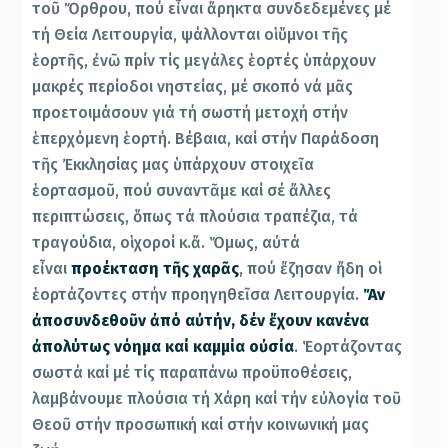
τοῦ Ὄρθρου, πού εἶναι ἄρηκτα συνδεδεμένες μέ
τή Θεία Λειτουργία, ψάλλονται οἱ ὕμνοι τῆς
ἑορτῆς, ἐνῶ πρίν τίς μεγάλες ἑορτές ὑπάρχουν
μακρές περίοδοι νηστείας, μέ σκοπό νά μᾶς
προετοιμάσουν γιά τή σωστή μετοχή στήν
ἑπερχόμενη ἑορτή. Βέβαια, καί στήν Παράδοση
τῆς Ἐκκλησίας μας ὑπάρχουν στοιχεῖα
ἑορτασμοῦ, πού συναντᾶμε καί σέ ἄλλες
περιπτώσεις, ὅπως τά πλούσια τραπέζια, τά
τραγούδια, οἱ χοροί κ.ἄ. Ὅμως, αὐτά
εἶναι
προέκταση τῆς χαρᾶς
, πού ἔζησαν ἤδη οἱ
ἑορτάζοντες στήν προηγηθεῖσα Λειτουργία.
Ἄν
ἀποσυνδεθοῦν ἀπό αὐτήν, δέν ἔχουν κανένα
ἀπολύτως νόημα καί καμμία οὐσία
. Ἑορτάζοντας
σωστά καί μέ τίς παραπάνω προϋποθέσεις,
λαμβάνουμε πλούσια τή Χάρη καί τήν εὐλογία τοῦ
Θεοῦ στήν προσωπική καί στήν κοινωνική μας