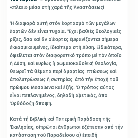
«πλέει» μέσα στή χαρά τῆς Ἀναστάσεως!
Ἡ διαφορά αὐτή στόν ἑορτασμό τῶν μεγάλων
ἑορτῶν δέν εἶναι τυχαία. Ἔχει βαθιές θεολογικές
ρίζες, ὅσο καί ἄν οἱ ἑορτές ἐμφανίζονται σήμερα
ἐκκοσμικευμένες, ἰδιαίτερα στή Δύση. Εἰδικότερα,
ὀφείλεται στόν διαφορετικό τρόπο μέ τόν ὁποῖο
ἡ Δύση, καί κυρίως ἡ ρωμαιοκαθολική θεολογία,
θεωρεῖ τά θέματα περί ἁμαρτίας, πτώσεως καί
ἀπολυτρώσεως ἤ σωτηρίας, ἀπό τήν ἐποχή τοῦ
πρώιμου Μεσαίωνα καί ἑξῆς. Ὁ τρόπος αὐτός
εἶναι πεπλανημένος, δηλαδή αἱρετικός, ἀπό
Ὀρθόδοξη ἄποψη.
Κατά τή Βιβλική καί Πατερική Παράδοση τῆς
Ἐκκλησίας, οἱ πρῶτοι ἄνθρωποι ἐξέπεσαν ἀπό τήν
κατάσταση τοῦ Παραδείσου α) ἐπειδή