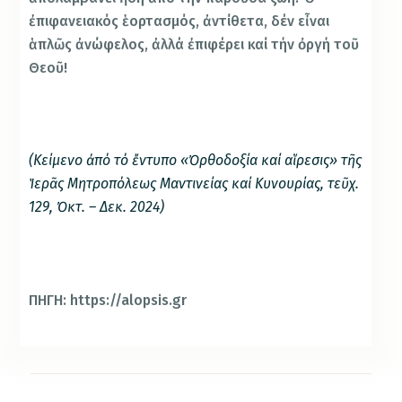
ἐπιφανειακός ἑορτασμός, ἀντίθετα, δέν εἶναι
ἁπλῶς ἀνώφελος, ἀλλά ἐπιφέρει καί τήν ὀργή τοῦ
Θεοῦ!
(Κείμενο ἀπό τό ἔντυπο «Ὀρθοδοξία καί αἵρεσις» τῆς
Ἱερᾶς Μητροπόλεως Μαντινείας καί Κυνουρίας, τεῦχ.
129, Ὀκτ. – Δεκ. 2024)
ΠΗΓΗ: https://alopsis.gr