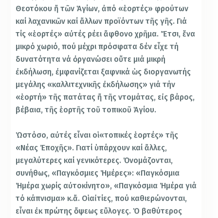
Θεοτόκου ἤ τῶν Ἁγίων, ἀπό «ἑορτές» φρούτων
καί λαχανικῶν καί ἄλλων προϊόντων τῆς γῆς. Γιά
τίς «ἑορτές» αὐτές ρέει ἄφθονο χρῆμα. Ἔτσι, ἕνα
μικρό χωριό, πού μέχρι πρόσφατα δέν εἶχε τή
δυνατότητα νά ὀργανώσει οὔτε μιά μικρή
ἐκδήλωση, ἐμφανίζεται ξαφνικά ὡς διοργανωτής
μεγάλης «καλλιτεχνικῆς ἐκδήλωσης» γιά τήν
«ἑορτή» τῆς πατάτας ἤ τῆς ντομάτας, εἰς βάρος,
βέβαια, τῆς ἑορτῆς τοῦ τοπικοῦ Ἁγίου.
Ὡστόσο, αὐτές εἶναι οἱ «τοπικές ἑορτές» τῆς
«Νέας Ἐποχῆς». Γιατί ὑπάρχουν καί ἄλλες,
μεγαλύτερες καί γενικότερες. Ὀνομάζονται,
συνήθως, «Παγκόσμιες Ἡμέρες»: «Παγκόσμια
Ἡμέρα χωρίς αὐτοκίνητο», «Παγκόσμια Ἡμέρα γιά
τό κάπνισμα» κ.ἄ. Οἱ αἰτίες, πού καθιερώνονται,
εἶναι ἐκ πρώτης ὄψεως εὔλογες. Ὁ βαθύτερος