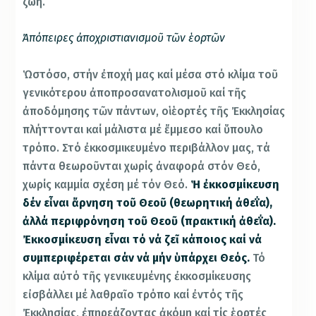
ζωή.
Ἀπόπειρες ἀποχριστιανισμοῦ τῶν ἑορτῶν
Ὡστόσο, στήν ἐποχή μας καί μέσα στό κλίμα τοῦ
γενικότερου ἀποπροσανατολισμοῦ καί τῆς
ἀποδόμησης τῶν πάντων, οἱ ἑορτές τῆς Ἐκκλησίας
πλήττονται καί μάλιστα μέ ἔμμεσο καί ὕπουλο
τρόπο. Στό ἐκκοσμικευμένο περιβάλλον μας, τά
πάντα θεωροῦνται χωρίς ἀναφορά στόν Θεό,
χωρίς καμμία σχέση μέ τόν Θεό.
Ἡ ἐκκοσμίκευση
δέν εἶναι ἄρνηση τοῦ Θεοῦ (θεωρητική ἀθεΐα),
ἀλλά περιφρόνηση τοῦ Θεοῦ (πρακτική ἀθεΐα).
Ἐκκοσμίκευση εἶναι τό νά ζεῖ κάποιος καί νά
συμπεριφέρεται σάν νά μήν ὑπάρχει Θεός.
Τό
κλίμα αὐτό τῆς γενικευμένης ἐκκοσμίκευσης
εἰσβάλλει μέ λαθραῖο τρόπο καί ἐντός τῆς
Ἐκκλησίας, ἐπηρεάζοντας ἀκόμη καί τίς ἑορτές