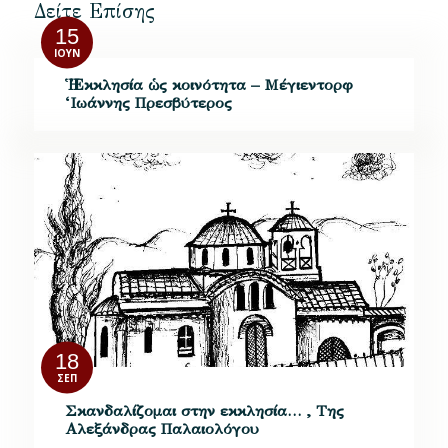
Δείτε Επίσης
15
ΙΟΎΝ
Ἡ Ἐκκλησία ὡς κοινότητα – Μέγιεντορφ
‘Ιωάννης Πρεσβύτερος
18
ΣΕΠ
Σκανδαλίζομαι στην εκκλησία… , Της
Αλεξάνδρας Παλαιολόγου