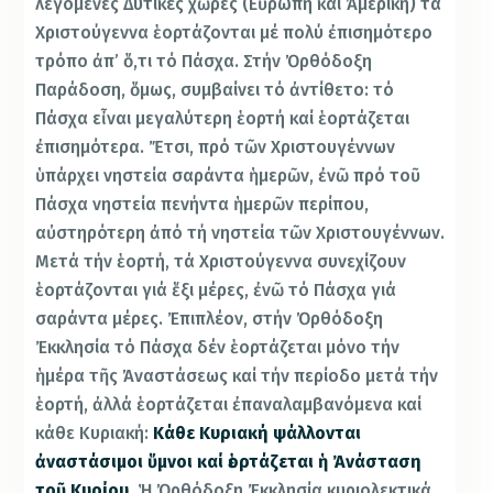
λεγόμενες Δυτικές χῶρες (Εὐρώπη καί Ἀμερική) τά
Χριστούγεννα ἑορτάζονται μέ πολύ ἐπισημότερο
τρόπο ἀπ’ ὅ,τι τό Πάσχα. Στήν Ὀρθόδοξη
Παράδοση, ὅμως, συμβαίνει τό ἀντίθετο: τό
Πάσχα εἶναι μεγαλύτερη ἑορτή καί ἑορτάζεται
ἐπισημότερα. Ἔτσι, πρό τῶν Χριστουγέννων
ὑπάρχει νηστεία σαράντα ἡμερῶν, ἐνῶ πρό τοῦ
Πάσχα νηστεία πενήντα ἡμερῶν περίπου,
αὐστηρότερη ἀπό τή νηστεία τῶν Χριστουγέννων.
Μετά τήν ἑορτή, τά Χριστούγεννα συνεχίζουν
ἑορτάζονται γιά ἕξι μέρες, ἐνῶ τό Πάσχα γιά
σαράντα μέρες. Ἐπιπλέον, στήν Ὀρθόδοξη
Ἐκκλησία τό Πάσχα δέν ἑορτάζεται μόνο τήν
ἡμέρα τῆς Ἀναστάσεως καί τήν περίοδο μετά τήν
ἑορτή, ἀλλά ἑορτάζεται ἐπαναλαμβανόμενα καί
κάθε Κυριακή:
Κάθε Κυριακή ψάλλονται
ἀναστάσιμοι ὕμνοι καί ἑορτάζεται ἡ Ἀνάσταση
τοῦ Κυρίου
. Ἡ Ὀρθόδοξη Ἐκκλησία κυριολεκτικά