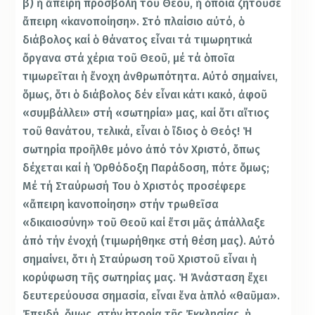
β) ἡ ἄπειρη προσβολή τοῦ Θεοῦ, ἡ ὁποία ζητοῦσε
ἄπειρη «ἱκανοποίηση». Στό πλαίσιο αὐτό, ὁ
διάβολος καί ὁ θάνατος εἶναι τά τιμωρητικά
ὄργανα στά χέρια τοῦ Θεοῦ, μέ τά ὁποῖα
τιμωρεῖται ἡ ἔνοχη ἀνθρωπότητα. Αὐτό σημαίνει,
ὅμως, ὅτι ὁ διάβολος δέν εἶναι κάτι κακό, ἀφοῦ
«συμβάλλει» στή «σωτηρία» μας, καί ὅτι αἴτιος
τοῦ θανάτου, τελικά, εἶναι ὁ ἴδιος ὁ Θεός! Ἡ
σωτηρία προῆλθε μόνο ἀπό τόν Χριστό, ὅπως
δέχεται καί ἡ Ὀρθόδοξη Παράδοση, πότε ὅμως;
Μέ τή Σταύρωσή Του ὁ Χριστός προσέφερε
«ἄπειρη ἱκανοποίηση» στήν τρωθεῖσα
«δικαιοσύνη» τοῦ Θεοῦ καί ἔτσι μᾶς ἀπάλλαξε
ἀπό τήν ἐνοχή (τιμωρήθηκε στή θέση μας). Αὐτό
σημαίνει, ὅτι ἡ Σταύρωση τοῦ Χριστοῦ εἶναι ἡ
κορύφωση τῆς σωτηρίας μας. Ἡ Ἀνάσταση ἔχει
δευτερεύουσα σημασία, εἶναι ἕνα ἁπλό «θαῦμα».
Ἐπειδή, ὅμως, στήν ἱστορία τῆς Ἐκκλησίας, ἡ