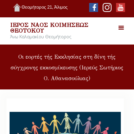
Θεομήτορος 21, Άλιμος
ΙΕΡΌΣ ΝΑΌΣ ΚΟΙΜΉΣΕΩΣ
ΘΕΟΤΌΚΟΥ
Άνω Καλαμακίου Θεομήτορος
Οι εορτές τής Εκκλησίας στη δίνη τής
σύγχρονης εκκοσμίκευσης (Ιερεύς Σωτήριος
Ο. Αθανασούλιας)