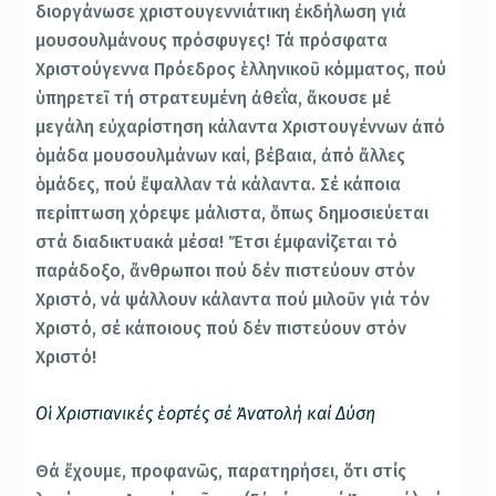
διοργάνωσε χριστουγεννιάτικη ἐκδήλωση γιά
μουσουλμάνους πρόσφυγες! Τά πρόσφατα
Χριστούγεννα Πρόεδρος ἑλληνικοῦ κόμματος, πού
ὑπηρετεῖ τή στρατευμένη ἀθεΐα, ἄκουσε μέ
μεγάλη εὐχαρίστηση κάλαντα Χριστουγέννων ἀπό
ὁμάδα μουσουλμάνων καί, βέβαια, ἀπό ἄλλες
ὁμάδες, πού ἔψαλλαν τά κάλαντα. Σέ κάποια
περίπτωση χόρεψε μάλιστα, ὅπως δημοσιεύεται
στά διαδικτυακά μέσα! Ἔτσι ἐμφανίζεται τό
παράδοξο, ἄνθρωποι πού δέν πιστεύουν στόν
Χριστό, νά ψάλλουν κάλαντα πού μιλοῦν γιά τόν
Χριστό, σέ κάποιους πού δέν πιστεύουν στόν
Χριστό!
Οἱ Χριστιανικές ἑορτές σέ Ἀνατολή καί Δύση
Θά ἔχουμε, προφανῶς, παρατηρήσει, ὅτι στίς