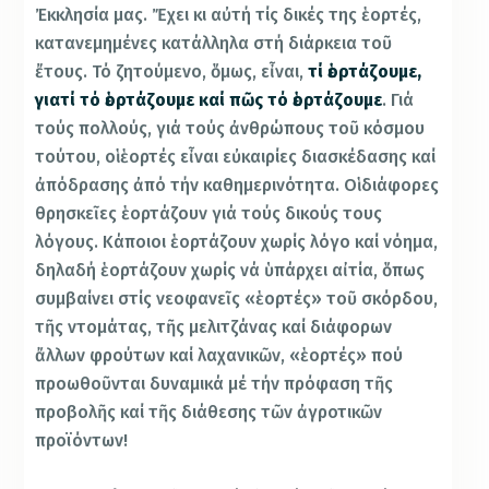
Ἐκκλησία μας. Ἔχει κι αὐτή τίς δικές της ἑορτές,
κατανεμημένες κατάλληλα στή διάρκεια τοῦ
ἔτους. Τό ζητούμενο, ὅμως, εἶναι,
τί ἑορτάζουμε,
γιατί τό ἑορτάζουμε καί πῶς τό ἑορτάζουμε
. Γιά
τούς πολλούς, γιά τούς ἀνθρώπους τοῦ κόσμου
τούτου, οἱ ἑορτές εἶναι εὐκαιρίες διασκέδασης καί
ἀπόδρασης ἀπό τήν καθημερινότητα. Οἱ διάφορες
θρησκεῖες ἑορτάζουν γιά τούς δικούς τους
λόγους. Κάποιοι ἑορτάζουν χωρίς λόγο καί νόημα,
δηλαδή ἑορτάζουν χωρίς νά ὑπάρχει αἰτία, ὅπως
συμβαίνει στίς νεοφανεῖς «ἑορτές» τοῦ σκόρδου,
τῆς ντομάτας, τῆς μελιτζάνας καί διάφορων
ἄλλων φρούτων καί λαχανικῶν, «ἑορτές» πού
προωθοῦνται δυναμικά μέ τήν πρόφαση τῆς
προβολῆς καί τῆς διάθεσης τῶν ἀγροτικῶν
προϊόντων!