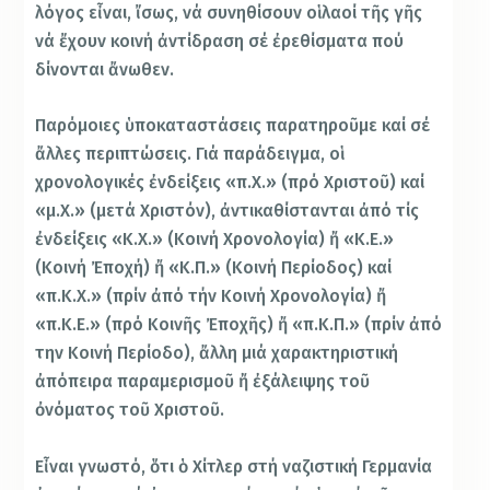
λόγος εἶναι, ἴσως, νά συνηθίσουν οἱ λαοί τῆς γῆς
νά ἔχουν κοινή ἀντίδραση σέ ἐρεθίσματα πού
δίνονται ἄνωθεν.
Παρόμοιες ὑποκαταστάσεις παρατηροῦμε καί σέ
ἄλλες περιπτώσεις. Γιά παράδειγμα, οἱ
χρονολογικές ἐνδείξεις «π.Χ.» (πρό Χριστοῦ) καί
«μ.Χ.» (μετά Χριστόν), ἀντικαθίστανται ἀπό τίς
ἐνδείξεις «Κ.Χ.» (Κοινή Χρονολογία) ἤ «Κ.Ε.»
(Κοινή Ἐποχή) ἤ «Κ.Π.» (Κοινή Περίοδος) καί
«π.Κ.Χ.» (πρίν ἀπό τήν Κοινή Χρονολογία) ἤ
«π.Κ.Ε.» (πρό Κοινῆς Ἐποχῆς) ἤ «π.Κ.Π.» (πρίν ἀπό
την Κοινή Περίοδο), ἄλλη μιά χαρακτηριστική
ἀπόπειρα παραμερισμοῦ ἤ ἐξάλειψης τοῦ
ὀνόματος τοῦ Χριστοῦ.
Εἶναι γνωστό, ὅτι ὁ Χίτλερ στή ναζιστική Γερμανία