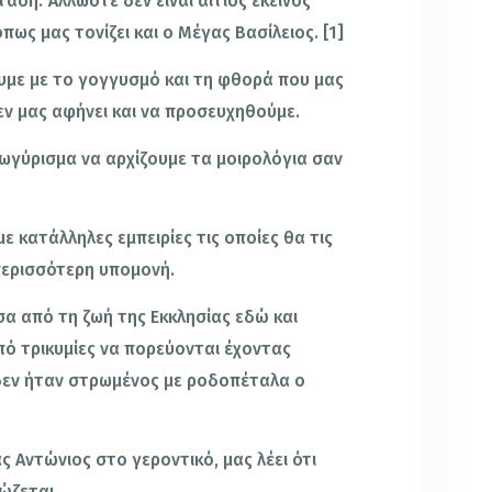
ση. Άλλωστε δεν είναι αίτιος εκείνος
πως μας τονίζει και ο Μέγας Βασίλειος. [1]
ουμε με το γογγυσμό και τη φθορά που μας
εν μας αφήνει και να προσευχηθούμε.
σωγύρισμα να αρχίζουμε τα μοιρολόγια σαν
με κατάλληλες εμπειρίες τις οποίες θα τις
περισσότερη υπομονή.
σα από τη ζωή της Εκκλησίας εδώ και
πό τρικυμίες να πορεύονται έχοντας
δεν ήταν στρωμένος με ροδοπέταλα ο
ς Αντώνιος στο γεροντικό, μας λέει ότι
ώζεται.