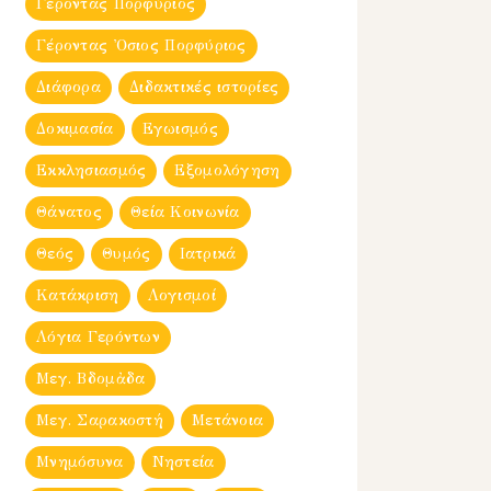
Γέροντας Πορφύριος
Γέροντας Ὀσιος Πορφύριος
Διάφορα
Διδακτικές ιστορίες
Δοκιμασία
Εγωισμός
Εκκλησιασμός
Εξομολόγηση
Θάνατος
Θεία Κοινωνία
Θεός
Θυμός
Ιατρικά
Κατάκριση
Λογισμοί
Λόγια Γερόντων
Μεγ. Βδομἀδα
Μεγ. Σαρακοστή
Μετάνοια
Μνημόσυνα
Νηστεία