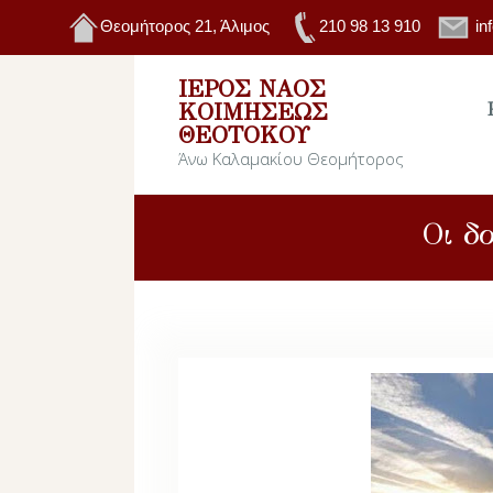
Θεομήτορος 21, Άλιμος
210 98 13 910
in
ΙΕΡΌΣ ΝΑΌΣ
ΚΟΙΜΉΣΕΩΣ
ΘΕΟΤΌΚΟΥ
Άνω Καλαμακίου Θεομήτορος
Οι δ