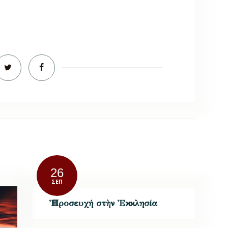
26
ΣΕΠ
Ἡ Προσευχή στὴν Ἐκκλησία