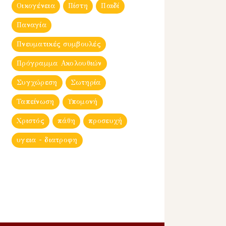
Οικογένεια
Πίστη
Παιδί
Παναγία
Πνευματικές συμβουλές
Πρόγραμμα Ακολουθιών
Συγχώρεση
Σωτηρία
Ταπείνωση
Υπομονή
Χριστός
πάθη
προσευχή
υγεια - διατροφη