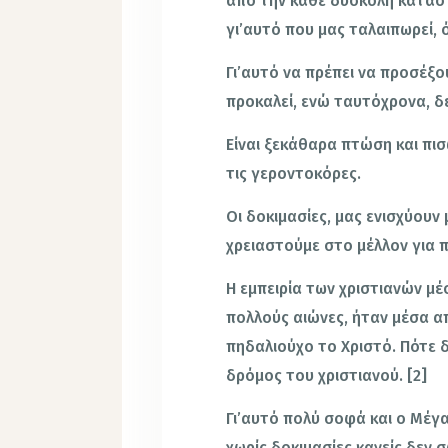
από την κάθε δύσκολη κατάστα
γι’αυτό που μας ταλαιπωρεί, ό
Γι’αυτό να πρέπει να προσέξ
προκαλεί, ενώ ταυτόχρονα, δ
Είναι ξεκάθαρα πτώση και πι
τις γεροντοκόρες.
Οι δοκιμασίες, μας ενισχύουν 
χρειαστούμε στο μέλλον για 
Η εμπειρία των χριστιανών μέ
πολλούς αιώνες, ήταν μέσα α
πηδαλιούχο το Χριστό. Πότε 
δρόμος του χριστιανού. [2]
Γι’αυτό πολύ σοφά και ο Μέγα
χωρίς δοκιμασίες κανείς δεν σ