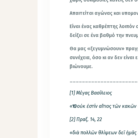
Απαιτείται αγώνας και υπομο
Είναι ένας καθρέπτης λοιπόν 
δείξει σε ένα βαθμό την πνε
Θα μας «ξεγυμνώσουν» πραγμα
συνέχεια, όσο κι αν δεν είναι
βιώνουμε.
______________________
[1] Μέγας Βασίλειος
«Ὅτι οὐκ ἐστίν αἴτιος τῶν κακῶ
[2] Πραξ. 14, 22
«διὰ πολλῶν θλίψεων δεῖ ἡμᾶς ε