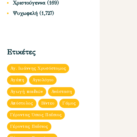
Χριστούγεννα
(169)
Ψυχωφελή
(1,727)
Ετικέτες
Αγ. Ιωάννης Χρυσόστομος
Αγάπη
Αγιολόγιο
Αγωγή παιδιών
Ανάσταση
Απόστολος
Βίντεο
Γάμος
Γέροντας Όσιος Παΐσιος
Γέροντας Παΐσιος