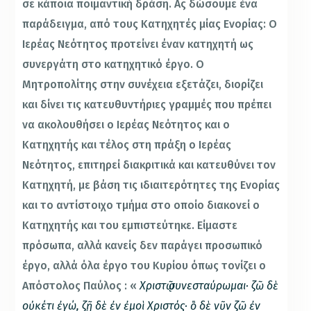
σε κάποια ποιμαντική δράση. Ας δώσουμε ένα
παράδειγμα, από τους Κατηχητές μίας Ενορίας: Ο
Ιερέας Νεότητος προτείνει έναν κατηχητή ως
συνεργάτη στο κατηχητικό έργο. Ο
Μητροπολίτης στην συνέχεια εξετάζει, διορίζει
και δίνει τις κατευθυντήριες γραμμές που πρέπει
να ακολουθήσει ο Ιερέας Νεότητος και ο
Κατηχητής και τέλος στη πράξη ο Ιερέας
Νεότητος, επιτηρεί διακριτικά και κατευθύνει τον
Κατηχητή, με βάση τις ιδιαιτερότητες της Ενορίας
και το αντίστοιχο τμήμα στο οποίο διακονεί ο
Κατηχητής και του εμπιστεύτηκε. Είμαστε
πρόσωπα, αλλά κανείς δεν παράγει προσωπικό
έργο, αλλά όλα έργο του Κυρίου όπως τονίζει ο
Απόστολος Παύλος : «
Χριστῷ συνεσταύρωμαι· ζῶ δὲ
οὐκέτι ἐγώ, ζῇ δὲ ἐν ἐμοὶ Χριστός· ὃ δὲ νῦν ζῶ ἐν