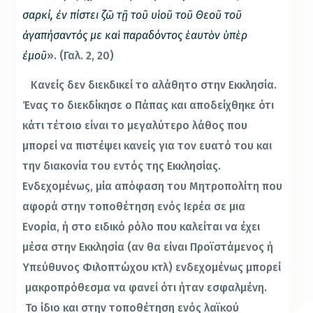
σαρκί, ἐν πίστει ζῶ τῇ τοῦ υἱοῦ τοῦ Θεοῦ τοῦ
ἀγαπήσαντός με καὶ παραδόντος ἑαυτὸν ὑπὲρ
ἐμοῦ
». (Γαλ. 2, 20)
Κανείς δεν διεκδικεί το αλάθητο στην Εκκλησία.
Ένας το διεκδίκησε ο Πάπας και αποδείχθηκε ότι
κάτι τέτοιο είναι το μεγαλύτερο λάθος που
μπορεί να πιστέψει κανείς για τον ευατό του και
την διακονία του εντός της Εκκλησίας.
Ενδεχομένως, μία απόφαση του Μητροπολίτη που
αφορά στην τοποθέτηση ενός Ιερέα σε μια
Ενορία, ή στο ειδικό ρόλο που καλείται να έχει
μέσα στην Εκκλησία (αν θα είναι Προϊστάμενος ή
Υπεύθυνος Φιλοπτώχου κτλ) ενδεχομένως μπορεί
μακροπρόθεσμα να φανεί ότι ήταν εσφαλμένη.
Το ίδιο και στην τοποθέτηση ενός λαϊκού