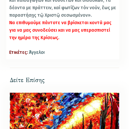
και παιδαγωγῶν καί νουθετῶν και διδάσκων, τά
δέοντα με πράττειν, καί φωτίζων τόν νοῦν, ἕως με
παραστήσῃς τῷ Χριστῷ σεσωσμένον».
Να επιθυμούμε πάντοτε να βρίσκεται κοντά μας
για να μας συνοδεύσει και να μας υπερασπιστεί
την ημέρα της Κρίσεως.
Ετικέτες:
Άγγελοι
Δείτε Επίσης