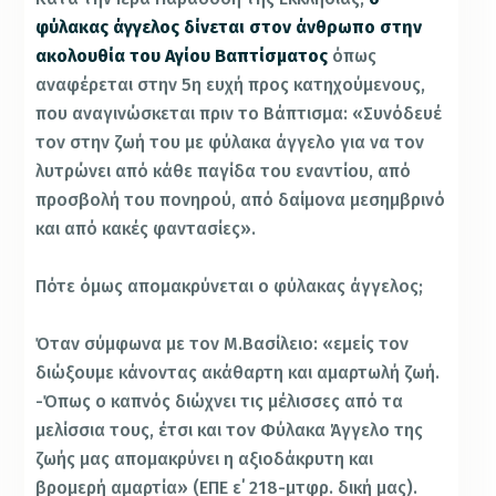
φύλακας άγγελος δίνεται στον άνθρωπο στην
ακολουθία του Αγίου Βαπτίσματος
όπως
αναφέρεται στην 5η ευχή προς κατηχούμενους,
που αναγινώσκεται πριν το Βάπτισμα: «Συνόδευέ
τον στην ζωή του με φύλακα άγγελο για να τον
λυτρώνει από κάθε παγίδα του εναντίου, από
προσβολή του πονηρού, από δαίμονα μεσημβρινό
και από κακές φαντασίες».
Πότε όμως απομακρύνεται ο φύλακας άγγελος;
Όταν σύμφωνα με τον Μ.Βασίλειο: «εμείς τον
διώξουμε κάνοντας ακάθαρτη και αμαρτωλή ζωή.
-Όπως ο καπνός διώχνει τις μέλισσες από τα
μελίσσια τους, έτσι και τον Φύλακα Άγγελο της
ζωής μας απομακρύνει η αξιοδάκρυτη και
βρομερή αμαρτία» (ΕΠΕ ε΄ 218-μτφρ. δική μας).