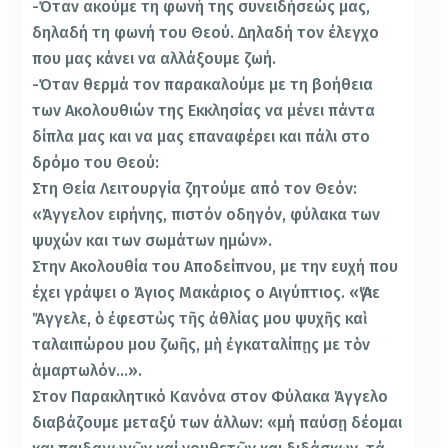
-Όταν ακούμε τη φωνή της συνειδήσεώς μας,
δηλαδή τη φωνή του Θεού. Δηλαδή τον έλεγχο
που μας κάνει να αλλάξουμε ζωή.
-Όταν θερμά τον παρακαλούμε με τη βοήθεια
των Ακολουθιών της Εκκλησίας να μένει πάντα
δίπλα μας και να μας επαναφέρει και πάλι στο
δρόμο του Θεού:
Στη Θεία Λειτουργία ζητούμε από τον Θεόν:
«Άγγελον ειρήνης, πιστόν οδηγόν, φύλακα των
ψυχών και των σωμάτων ημών».
Στην Ακολουθία του Αποδείπνου, με την ευχή που
έχει γράψει ο Άγιος Μακάριος ο Αιγύπτιος. «Ἅγιε
Ἄγγελε, ὁ ἐφεστὼς τῆς ἀθλίας μου ψυχῆς καὶ
ταλαιπώρου μου ζωῆς, μὴ ἐγκαταλίπῃς με τὸν
ἁμαρτωλόν…».
Στον Παρακλητικό Κανόνα στον Φύλακα Άγγελο
διαβάζουμε μεταξύ των άλλων: «μή παύσῃ δέομαι