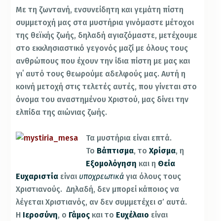
Με τη ζωντανή, ενσυνείδητη και γεμάτη πίστη
συμμετοχή μας στα μυστήρια γινόμαστε μέτοχοι
της θεϊκής ζωής, δηλαδή αγιαζόμαστε, μετέχουμε
στο εκκλησιαστικό γεγονός μαζί με όλους τους
ανθρώπους που έχουν την ίδια πίστη με μας και
γι΄ αυτό τους θεωρούμε αδελφούς μας. Αυτή η
κοινή μετοχή στις τελετές αυτές, που γίνεται στο
όνομα του αναστημένου Χριστού, μας δίνει την
ελπίδα της αιώνιας ζωής.
Τα μυστήρια είναι επτά.
Το
Βάπτισμα
, το
Χρίσμα
, η
Εξομολόγηση
και η
Θεία
Ευχαριστία
είναι
υποχρεωτικά
για όλους τους
Χριστιανούς. Δηλαδή, δεν μπορεί κάποιος να
λέγεται Χριστιανός, αν δεν συμμετέχει σ’ αυτά.
Η
Ιεροσύνη
, ο
Γάμος
και το
Ευχέλαιο
είναι